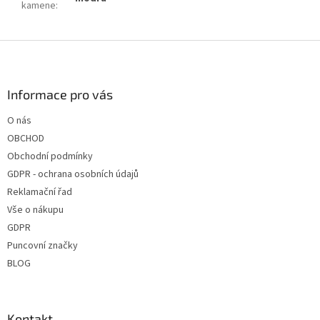
kamene
:
Z
á
p
a
Informace pro vás
t
O nás
í
OBCHOD
Obchodní podmínky
GDPR - ochrana osobních údajů
Reklamační řad
Vše o nákupu
GDPR
Puncovní značky
BLOG
Kontakt