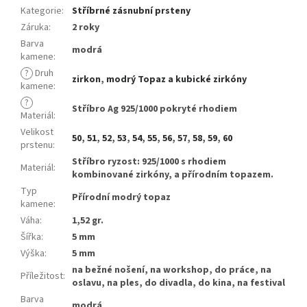
Kategorie
:
Stříbrné zásnubní prsteny
Záruka
:
2 roky
Barva
modrá
kamene
:
?
Druh
zirkon
,
modrý Topaz a kubické zirkóny
kamene
:
?
Stříbro Ag 925/1000 pokryté rhodiem
Materiál
:
Velikost
50
,
51
,
52
,
53
,
54
,
55
,
56
,
57
,
58
,
59
,
60
prstenu
:
Stříbro ryzost: 925/1000 s rhodiem
Materiál
:
kombinované zirkóny, a přírodním topazem.
Typ
Přírodní modrý topaz
kamene
:
Váha
:
1,52 gr.
Šířka
:
5 mm
Výška
:
5 mm
na bežné nošení, na workshop, do práce, na
Příležitost
:
oslavu, na ples, do divadla, do kina, na festival
Barva
modrá