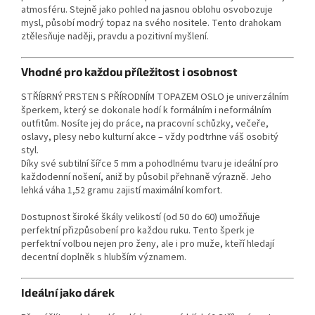
atmosféru. Stejně jako pohled na jasnou oblohu osvobozuje
mysl, působí modrý topaz na svého nositele. Tento drahokam
ztělesňuje naději, pravdu a pozitivní myšlení.
Vhodné pro každou příležitost i osobnost
STŘÍBRNÝ PRSTEN S PŘÍRODNÍM TOPAZEM OSLO je univerzálním
šperkem, který se dokonale hodí k formálním i neformálním
outfitům. Nosíte jej do práce, na pracovní schůzky, večeře,
oslavy, plesy nebo kulturní akce – vždy podtrhne váš osobitý
styl.
Díky své subtilní šířce 5 mm a pohodlnému tvaru je ideální pro
každodenní nošení, aniž by působil přehnaně výrazně. Jeho
lehká váha 1,52 gramu zajistí maximální komfort.
Dostupnost široké škály velikostí (od 50 do 60) umožňuje
perfektní přizpůsobení pro každou ruku. Tento šperk je
perfektní volbou nejen pro ženy, ale i pro muže, kteří hledají
decentní doplněk s hlubším významem.
Ideální jako dárek