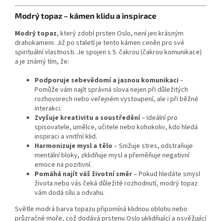
Modrý topaz – kámen klidu a inspirace
Modrý topaz
, který zdobí prsten Oslo, není jen krásným
drahokamem. Již po staletí je tento kámen ceněn pro své
spirituální vlastnosti. Je spojen s 5. čakrou (čakrou komunikace)
a je známý tím, že:
Podporuje sebevědomí a jasnou komunikaci
–
Pomůže vám najít správná slova nejen při důležitých
rozhovorech nebo veřejném vystoupení, ale i při běžné
interakci.
Zvyšuje kreativitu a soustředění
– Ideální pro
spisovatele, umělce, učitele nebo kohokoliv, kdo hledá
inspiraci a vnitřní klid.
Harmonizuje mysl a tělo
– Snižuje stres, odstraňuje
mentální bloky, zklidňuje mysl a přeměňuje negativní
emoce na pozitivní.
Pomáhá najít váš životní směr
– Pokud hledáte smysl
života nebo vás čeká důležité rozhodnutí, modrý topaz
vám dodá sílu a odvahu.
Světle modrá barva topazu připomíná klidnou oblohu nebo
průzračné moře, což dodává prstenu Oslo uklidňující a osvěžující