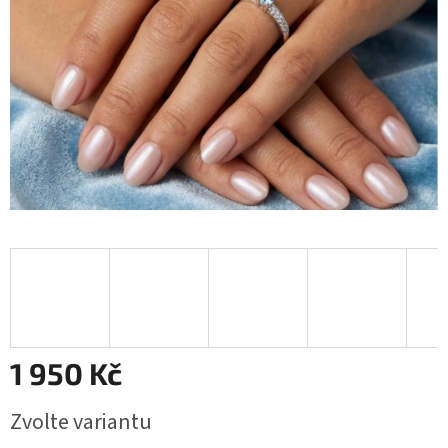
1 950 Kč
Měrná
Zvolte variantu
cena: