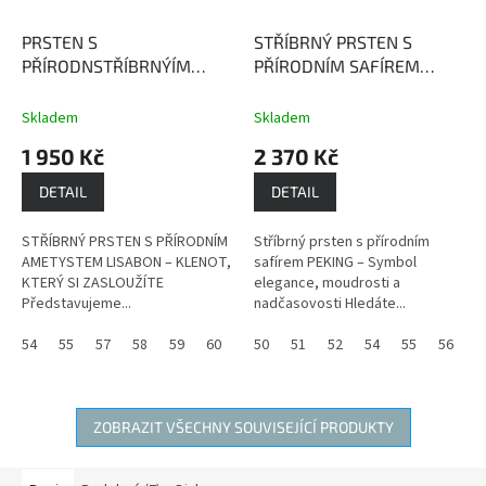
PRSTEN S
STŘÍBRNÝ PRSTEN S
PŘÍRODNSTŘÍBRNÝÍM
PŘÍRODNÍM SAFÍREM
AMETYSTEM LISABON
PEKING
Safír je kamenem
Ametyst podporuje
moudrosti, upřímnosti a
Skladem
Skladem
přirozenou intuici a je
věrnosti.
1 950 Kč
2 370 Kč
zdrojem léčivé a ochranné
síly.
DETAIL
DETAIL
STŘÍBRNÝ PRSTEN S PŘÍRODNÍM
Stříbrný prsten s přírodním
AMETYSTEM LISABON – KLENOT,
safírem PEKING – Symbol
KTERÝ SI ZASLOUŽÍTE
elegance, moudrosti a
Představujeme...
nadčasovosti Hledáte...
54
55
57
58
59
60
50
51
52
54
55
56
5
ZOBRAZIT VŠECHNY SOUVISEJÍCÍ PRODUKTY