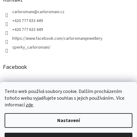
carloromani
@
carloromani.cz
+420 777 633 449
+420 777 633 449
https://www.facebook.com/carloromanijewellery
sperky_carloromani/
Facebook
Instagram
Tento web používá soubory cookie. Dalším procházením
tohoto webu vyjadřujete souhlas s jejich používáním.. Více
informací
zde
.
Vytvořil Shoptet
Nastavení
Copyright 2026
www.carloromani-shop.cz
. Všechna práva