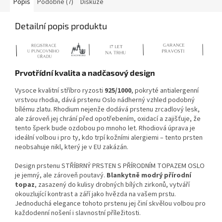
Popis
Podobné (7)
Diskuze
Detailní popis produktu
Prvotřídní kvalita a nadčasový design
Vysoce kvalitní stříbro ryzosti
925/1000
, pokryté antialergenní
vrstvou rhodia, dává prstenu Oslo nádherný vzhled podobný
bílému zlatu. Rhodium nejenže dodává prstenu zrcadlový lesk,
ale zároveň jej chrání před opotřebením, oxidací a zajišťuje, že
tento šperk bude ozdobou po mnoho let. Rhodiová úprava je
ideální volbou i pro ty, kdo trpí kožními alergiemi – tento prsten
neobsahuje nikl, který je v EU zakázán.
Design prstenu STŘÍBRNÝ PRSTEN S PŘÍRODNÍM TOPAZEM OSLO
je jemný, ale zároveň poutavý.
Blankytně modrý přírodní
topaz
, zasazený do kulisy drobných bílých zirkonů, vytváří
okouzlující kontrast a září jako hvězda na vašem prstu.
Jednoduchá elegance tohoto prstenu jej činí skvělou volbou pro
každodenní nošení i slavnostní příležitosti.