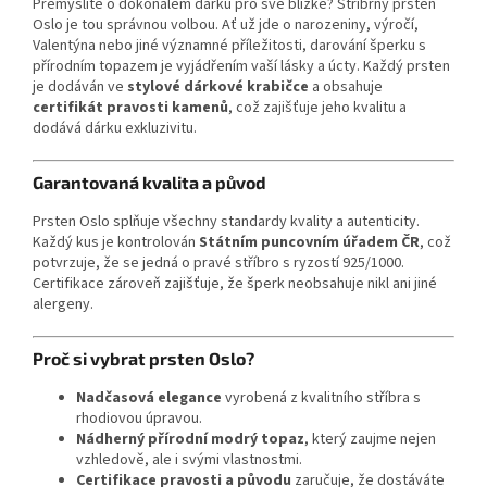
Přemýšlíte o dokonalém dárku pro své blízké? Stříbrný prsten
Oslo je tou správnou volbou. Ať už jde o narozeniny, výročí,
Valentýna nebo jiné významné příležitosti, darování šperku s
přírodním topazem je vyjádřením vaší lásky a úcty. Každý prsten
je dodáván ve
stylové dárkové krabičce
a obsahuje
certifikát pravosti kamenů
, což zajišťuje jeho kvalitu a
dodává dárku exkluzivitu.
Garantovaná kvalita a původ
Prsten Oslo splňuje všechny standardy kvality a autenticity.
Každý kus je kontrolován
Státním puncovním úřadem ČR
, což
potvrzuje, že se jedná o pravé stříbro s ryzostí 925/1000.
Certifikace zároveň zajišťuje, že šperk neobsahuje nikl ani jiné
alergeny.
Proč si vybrat prsten Oslo?
Nadčasová elegance
vyrobená z kvalitního stříbra s
rhodiovou úpravou.
Nádherný přírodní modrý topaz
, který zaujme nejen
vzhledově, ale i svými vlastnostmi.
Certifikace pravosti a původu
zaručuje, že dostáváte