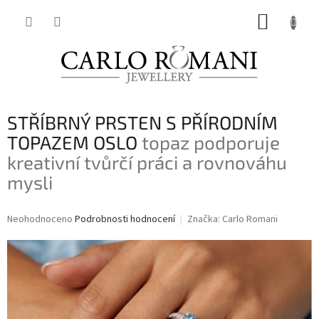
Přejít
NÁKUP
na
obsah
KOŠÍK
STŘÍBRNÝ PRSTEN S PŘÍRODNÍM
TOPAZEM OSLO
topaz podporuje
kreativní tvůrčí práci a rovnováhu
mysli
Průměrné
Neohodnoceno
Podrobnosti hodnocení
Značka:
Carlo Romani
hodnocení
produktu
je
0,0
z
5
hvězdiček.