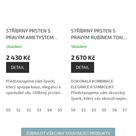
STŘÍBRNÝ PRSTEN S
STŘÍBRNÝ PRSTEN S
PRAVÝM AMETYSTEM
PRAVÝM RUBÍNEM TOKIO
PAŘÍŽ
Ametyst dodává
rubín je kámen života,
Skladem
Skladem
Průměrné
Průměrné
nositeli vnitřní sílu,
životní energie, vitality a
hodnocení
hodnocení
2 430 Kč
2 670 Kč
obnovuje oslabenou
dobré nálady
produktu
produktu
životní energii a léčí duši.
je
je
DETAIL
DETAIL
4,0
3,7
z
z
Představujeme vám šperk,
DOKONALÁ KOMBINACE
5
5
který spojuje luxus, eleganci a
ELEGANCE A SYMBOLIKY
hvězdiček.
hvězdiček.
spirituální sílu. Stříbrný prsten...
Představujeme vám skvostný
šperk, který vás okouzlí nejen...
50
51
52
53
54
55
56
50
59
52
60
53
61
55
56
57
5
ZOBRAZIT VŠECHNY SOUVISEJÍCÍ PRODUKTY