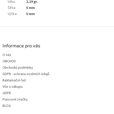
Váha
:
2,19 gr.
Šířka
:
5 mm
Výška
:
5 mm
Z
á
p
a
Informace pro vás
t
O nás
í
OBCHOD
Obchodní podmínky
GDPR - ochrana osobních údajů
Reklamační řad
Vše o nákupu
GDPR
Puncovní značky
BLOG