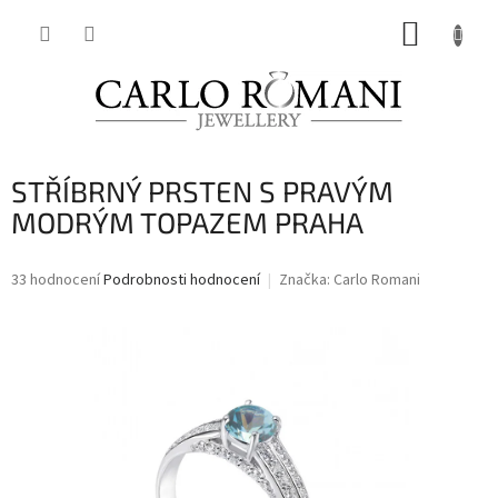
Přejít
NÁKUP
na
obsah
KOŠÍK
STŘÍBRNÝ PRSTEN S PRAVÝM
MODRÝM TOPAZEM PRAHA
Průměrné
33 hodnocení
Podrobnosti hodnocení
Značka:
Carlo Romani
hodnocení
produktu
je
3,6
z
5
hvězdiček.