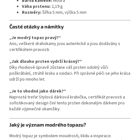
Barva kamene:
Modrá
Váha prstenu:
2,19 g
Rozměry:
Šířka 5 mm, výška 5 mm
Časté otázky a námitky
„Je modrý topaz pravý?“
Ano, veškeré drahokamy jsou autentické a jsou dodávány s
certifikátem pravosti.
„Jak dlouho prsten vydrží krásný?“
Díky rhodiové úpravě zůstane váš prsten odolný vůči
poškrábání, ztrátě lesku a oxidaci. Při správné péči se jeho krása
udrží po mnoho let.
„Je to vhodné jako dárek?“
Naprostá trefa! Stylová dárková krabička, certifikát pravosti a
sofistikovaný design činí tento prsten dokonalým dárkem pro
každé výjimečné okamžiky.
Jaký je význam modrého topazu?
Modrý topaz je symbolem moudrosti, klidu a inspirace.