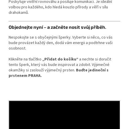
Poskytuje vnitřní rovnováhu a posiluje komunikaci. Je ideální
volbou pro každého, kdo hledá kouzlo přírody a věří v sílu
drahokamů.
Objednejte nyní – a začněte nosit svůj příběh.
Nespokojte se s obyčejnými šperky. Vyberte si něco, co vás
bude provázet každý den, dodá vám energii a podtrhne vaši
osobnost.
Klikněte na tlačítko
„Přidat do košíku“
a nechte si doručit
tento šperk, který vás bude inspirovat a zdobit. Výjimečné
okamžiky si zaslouží výjimečný prsten.
Buďte jedineční s
prstenem PRAHA.