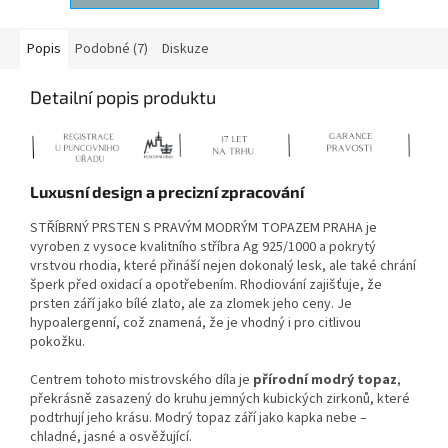
Popis
Podobné (7)
Diskuze
Detailní popis produktu
Luxusní design a precizní zpracování
STŘÍBRNÝ PRSTEN S PRAVÝM MODRÝM TOPAZEM PRAHA je
vyroben z vysoce kvalitního stříbra Ag 925/1000 a pokrytý
vrstvou rhodia, které přináší nejen dokonalý lesk, ale také chrání
šperk před oxidací a opotřebením. Rhodiování zajišťuje, že
prsten září jako bílé zlato, ale za zlomek jeho ceny. Je
hypoalergenní, což znamená, že je vhodný i pro citlivou
pokožku.
Centrem tohoto mistrovského díla je
přírodní modrý topaz
,
překrásně zasazený do kruhu jemných kubických zirkonů, které
podtrhují jeho krásu. Modrý topaz září jako kapka nebe –
chladné, jasné a osvěžující.