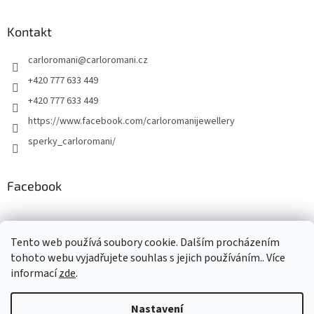
Kontakt
carloromani
@
carloromani.cz
+420 777 633 449
+420 777 633 449
https://www.facebook.com/carloromanijewellery
sperky_carloromani/
Facebook
Instagram
Tento web používá soubory cookie. Dalším procházením
tohoto webu vyjadřujete souhlas s jejich používáním.. Více
informací
zde
.
Vytvořil Shoptet
Nastavení