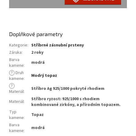
prstýnek s kamínky,
Doplňkové parametry
Kategorie
:
Stříbrné zásnubní prsteny
Záruka
:
2 roky
Barva
modrá
kamene
:
?
Druh
Modrý topaz
kamene
:
?
Stříbro Ag 925/1000 pokryté rhodiem
Materiál
:
Stříbro ryzost: 925/1000 s rhodiem
Materiál
:
kombinované zirkóny, a přírodním topazem.
Typ
Topaz
kamene
:
Barva
modrá
kamene
: