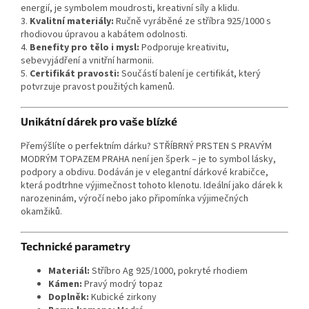
energií, je symbolem moudrosti, kreativní síly a klidu.
3.
Kvalitní materiály:
Ručně vyráběné ze stříbra 925/1000 s
rhodiovou úpravou a kabátem odolnosti.
4.
Benefity pro tělo i mysl:
Podporuje kreativitu,
sebevyjádření a vnitřní harmonii.
5.
Certifikát pravosti:
Součástí balení je certifikát, který
potvrzuje pravost použitých kamenů.
Unikátní dárek pro vaše blízké
Přemýšlíte o perfektním dárku? STŘÍBRNÝ PRSTEN S PRAVÝM
MODRÝM TOPAZEM PRAHA není jen šperk – je to symbol lásky,
podpory a obdivu. Dodáván je v elegantní dárkové krabičce,
která podtrhne výjimečnost tohoto klenotu. Ideální jako dárek k
narozeninám, výročí nebo jako připomínka výjimečných
okamžiků.
Technické parametry
Materiál:
Stříbro Ag 925/1000, pokryté rhodiem
Kámen:
Pravý modrý topaz
Doplněk:
Kubické zirkony