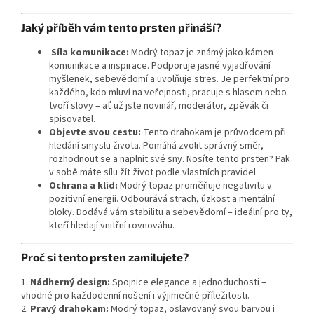
Jaký příběh vám tento prsten přináší?
Síla komunikace:
Modrý topaz je známý jako kámen
komunikace a inspirace. Podporuje jasné vyjadřování
myšlenek, sebevědomí a uvolňuje stres. Je perfektní pro
každého, kdo mluví na veřejnosti, pracuje s hlasem nebo
tvoří slovy – ať už jste novinář, moderátor, zpěvák či
spisovatel.
Objevte svou cestu:
Tento drahokam je průvodcem při
hledání smyslu života. Pomáhá zvolit správný směr,
rozhodnout se a naplnit své sny. Nosíte tento prsten? Pak
v sobě máte sílu žít život podle vlastních pravidel.
Ochrana a klid:
Modrý topaz proměňuje negativitu v
pozitivní energii. Odbourává strach, úzkost a mentální
bloky. Dodává vám stabilitu a sebevědomí – ideální pro ty,
kteří hledají vnitřní rovnováhu.
Proč si tento prsten zamilujete?
1.
Nádherný design:
Spojnice elegance a jednoduchosti –
vhodné pro každodenní nošení i výjimečné příležitosti.
2.
Pravý drahokam:
Modrý topaz, oslavovaný svou barvou i