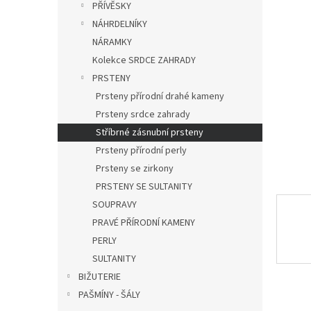
a
z
PŘÍVĚSKY
n
5
NÁHRDELNÍKY
hvězdič
e
NÁRAMKY
l
Kolekce SRDCE ZAHRADY
PRSTENY
Prsteny přírodní drahé kameny
Prsteny srdce zahrady
Stříbrné zásnubní prsteny
Prsteny přírodní perly
Prsteny se zirkony
PRSTENY SE SULTANITY
SOUPRAVY
PRAVÉ PŘÍRODNÍ KAMENY
PERLY
SULTANITY
BIŽUTERIE
PAŠMÍNY - ŠÁLY