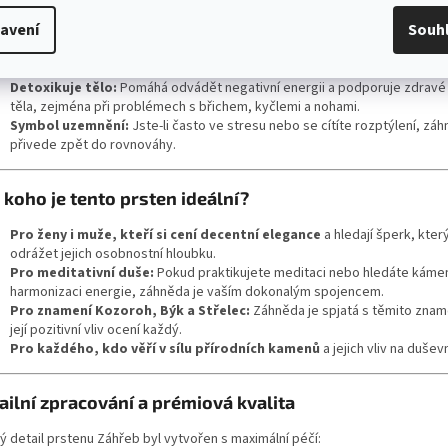
Prohlubuje spánek a odstraňuje noční můry:
Ideální kámen pro noci 
avení
Souh
regenerace.
Podporuje rozhodnost:
Ať už vás čeká důležité rozhodnutí v práci, ne
osobním životě, záhněda vám dodá sílu činit kroky správným směrem.
Detoxikuje tělo:
Pomáhá odvádět negativní energii a podporuje zdravé
těla, zejména při problémech s břichem, kyčlemi a nohami.
Symbol uzemnění:
Jste-li často ve stresu nebo se cítíte rozptýlení, zá
přivede zpět do rovnováhy.
 koho je tento prsten ideální?
Pro ženy i muže, kteří si cení decentní elegance
a hledají šperk, kter
odrážet jejich osobnostní hloubku.
Pro meditativní duše:
Pokud praktikujete meditaci nebo hledáte káme
harmonizaci energie, záhněda je vaším dokonalým spojencem.
Pro znamení Kozoroh, Býk a Střelec:
Záhněda je spjatá s těmito znam
její pozitivní vliv ocení každý.
Pro každého, kdo věří v sílu přírodních kamenů
a jejich vliv na dušev
ailní zpracování a prémiová kvalita
ý detail prstenu Záhřeb byl vytvořen s maximální péčí: