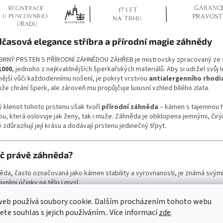
časová elegance stříbra a přírodní magie záhnědy
BRNÝ PRSTEN S PŘÍRODNÍ ZÁHNĚDOU ZÁHŘEB je mistrovsky zpracovaný ze
1000
, jednoho z nejkvalitnějších šperkařských materiálů. Aby si udržel svůj l
nější vůči každodennímu nošení, je pokryt vrstvou
antialergenního rhodi
že chrání šperk, ale zároveň mu propůjčuje luxusní vzhled bílého zlata.
ý klenot tohoto prstenu však tvoří
přírodní záhněda
– kámen s tajemnou 
ou, která oslovuje jak ženy, tak i muže. Záhněda je obklopena jemnými, čirý
 zdůrazňují její krásu a dodávají prstenu jedinečný třpyt.
č právě záhněda?
ěda, často označovaná jako kámen stability a vyrovnanosti, je známá svým
ivními účinky na tělo i mysl.
web používá soubory cookie. Dalším procházením tohoto webu
efity záhnědy:
jete souhlas s jejich používáním.. Více informací
zde
.
Uklidňuje stres a nervozitu:
Díky její energii vnímáte klid i v náročných 