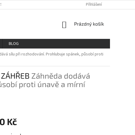
OSOBNÍCH ÚDAJŮ
REKLAMAČNÍ ŘAD
VŠE O NÁKUPU
Přihlášení
GDPR
NÁKUPNÍ
Prázdný košík
KOŠÍK
BLOG
vá sílu při rozhodování. Prohlubuje spánek, působí proti
U ZÁHŘEB
Záhněda dodává
ůsobí proti únavě a mírní
0 Kč