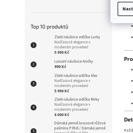
Nast
Top 10 produktů
Zlaté náušnice srdíčka Lucky
Nadčasová elegance v
moderním provedení
5 990 Kč
Pro
Luxusní náušnice Aničky
990 Kč
Zlaté náušnice srdíčka Alex
Nadčasová elegance v
moderním provedení
5 990 Kč
Zlaté náušnice srdíčka Mirky
Nadčasová elegance v
moderním provedení
6 000 Kč
Det
Dámská jemně lososově růžová
pašmína P39-B / Dámská jemně
Každ