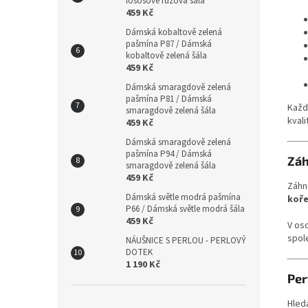
lososově růžová šála
459 Kč
Dámská kobaltově zelená
pašmína P87 / Dámská
kobaltově zelená šála
459 Kč
Dámská smaragdově zelená
pašmína P81 / Dámská
Každ
smaragdově zelená šála
kvali
459 Kč
Dámská smaragdově zelená
pašmína P94 / Dámská
Záh
smaragdově zelená šála
459 Kč
Záhn
Dámská světle modrá pašmína
koř
P66 / Dámská světle modrá šála
459 Kč
V os
spol
NÁUŠNICE S PERLOU - PERLOVÝ
DOTEK
1 190 Kč
Per
Hled