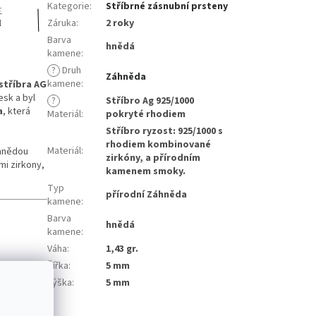
Kategorie
:
Stříbrné zásnubní prsteny
Záruka
:
2 roky
Barva
hnědá
kamene
:
?
Druh
Záhněda
kamene
:
stříbra AG
esk a byl
?
Stříbro Ag 925/1000
a
, která
Materiál
:
pokryté rhodiem
Stříbro ryzost: 925/1000 s
rhodiem kombinované
Materiál
:
hnědou
zirkóny, a přírodním
mi zirkony,
kamenem smoky.
Typ
přírodní Záhněda
kamene
:
Barva
hnědá
kamene
:
i
Váha
:
1,43 gr.
Šířka
:
5 mm
Výška
:
5 mm
situacích.