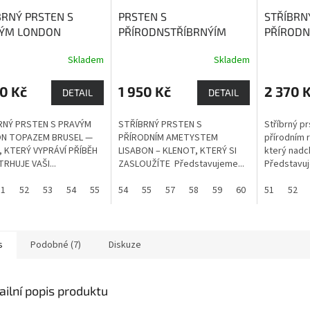
BRNÝ PRSTEN S
PRSTEN S
STŘÍBRN
ÝM LONDON
PŘÍRODNSTŘÍBRNÝÍM
PŘÍRODN
ZEM BRUSEL
London
AMETYSTEM LISABON
SOFIA
Ru
Skladem
Skladem
 je kámen, který
Ametyst podporuje
života, ž
ší radost, štědrost,
přirozenou intuici a je
vitality 
0 Kč
1 950 Kč
2 370 
st a pevné zdraví.
zdrojem léčivé a
přináší b
DETAIL
DETAIL
ochranné síly.
RNÝ PRSTEN S PRAVÝM
STŘÍBRNÝ PRSTEN S
Stříbrný pr
N TOPAZEM BRUSEL —
PŘÍRODNÍM AMETYSTEM
přírodním 
, KTERÝ VYPRÁVÍ PŘÍBĚH
LISABON – KLENOT, KTERÝ SI
který nadc
RHUJE VAŠI...
ZASLOUŽÍTE Představujeme...
Představuj
51
52
53
54
55
56
54
57
55
58
57
59
58
60
59
60
51
52
s
Podobné (7)
Diskuze
ailní popis produktu