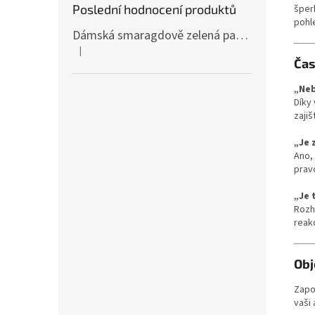
Poslední hodnocení produktů
šper
pohl
Dámská smaragdově zelená pašmína P81 / Dámská smaragdově zelená šála
|
Hodnocení produktu je 4 z 5 hvězdiček.
Čas
„Neb
Díky
zajiš
„Je 
Ano,
pravo
„Je 
Rozh
reakc
Obj
Zapo
vaši 