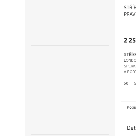
STŘÍ
PRAV
TOPA
Topaz
přiná
2 25
hojno
STŘÍB
LONDO
ŠPERK
A PODT
50
Popi
Det