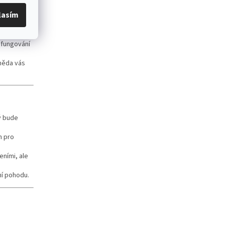
plné
lasím
bo v
 fungování
hněda vás
ý bude
n pro
eními, ale
ní pohodu.