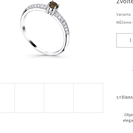
Zvolt
cena:
ek.
Varianta
Můžeme d
STŘÍBRN
.
Obj
elega