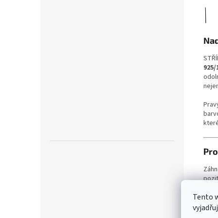
Nad
STŘÍ
925/
odol
nejen
Prav
barv
které
Pro
Záhn
pozit
Tento 
Ben
vyjadřu