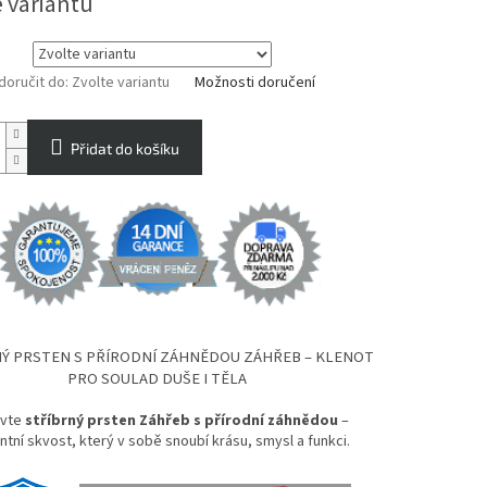
e variantu
oručit do:
Zvolte variantu
Možnosti doručení
Přidat do košíku
Ý PRSTEN S PŘÍRODNÍ ZÁHNĚDOU ZÁHŘEB – KLENOT
PRO SOULAD DUŠE I TĚLA
evte
stříbrný prsten Záhřeb s přírodní záhnědou
–
ntní skvost, který v sobě snoubí krásu, smysl a funkci.