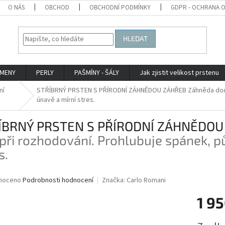
O NÁS
OBCHOD
OBCHODNÍ PODMÍNKY
GDPR - OCHRANA 
HLEDAT
AMENY
PERLY
PAŠMÍNY - ŠÁLY
Jak zjistit velikost prstenu
ní
STŘÍBRNÝ PRSTEN S PŘÍRODNÍ ZÁHNĚDOU ZÁHŘEB
Záhněda dodá
únavě a mírní stres.
ÍBRNÝ PRSTEN S PŘÍRODNÍ ZÁHNĚDO
 při rozhodování. Prohlubuje spánek, p
s.
né
noceno
Podrobnosti hodnocení
Značka:
Carlo Romani
ní
1 95
u
Měrná