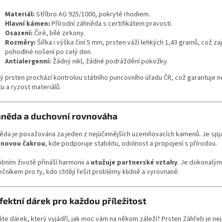
Materiál:
Stříbro AG 925/1000, pokryté rhodiem.
Hlavní kámen:
Přírodní záhněda s certifikátem pravosti.
Osazení:
Čiré, bílé zirkony.
Rozměry:
Šířka i výška činí 5 mm, prsten váží lehkých 1,43 gramů, což zaj
pohodlné nošení po celý den.
Antialergenní:
Žádný nikl, žádné podráždění pokožky.
ý prsten prochází kontrolou státního puncovního úřadu ČR, což garantuje n
tu a ryzost materiálů.
něda a duchovní rovnováha
ěda je považována za jeden z nejúčinnějších uzemňovacích kamenů. Je spj
enovou čakrou
, kde podporuje stabilitu, odolnost a propojení s přírodou.
obním životě přináší harmonii a
utužuje partnerské vztahy
. Je dokonalým
ečníkem pro ty, kdo chtějí řešit problémy klidně a vyrovnaně.
fektní dárek pro každou příležitost
áte dárek, který vyjádří, jak moc vám na někom záleží? Prsten Záhřeb je ne