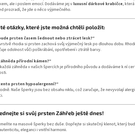
kem, ale i poslem emocí. Dodáváme jej v
luxusní dárkové krabičce
, která
ed prozradí, že jde o něco výjimečného.
té otázky, které jste možná chtěli položit:
ude prsten časem šednout nebo ztrácet lesk?“
 vrstvě rhodia si prsten zachová svůj výjimečný lesk po dlouhou dobu. Rho
ťuje odolnost vůči poškrábání, opotřebení i ztrátě barvy.
záhněda přírodní kámen?“
 každá záhněda v našich špercích je přírodního původu a dodáváme k ní cert
sti.
tento prsten hypoalergenní?“
odně. Naše šperky jsou bez obsahu niklu, což zaručuje, že nevyvolají alerg
i.
ednejte si svůj prsten Záhřeb ještě dnes!
meňte na masové šperky bez duše. Dopřejte si skutečný klenot, který bu
autenticitu, eleganci i vnitřní harmonii.