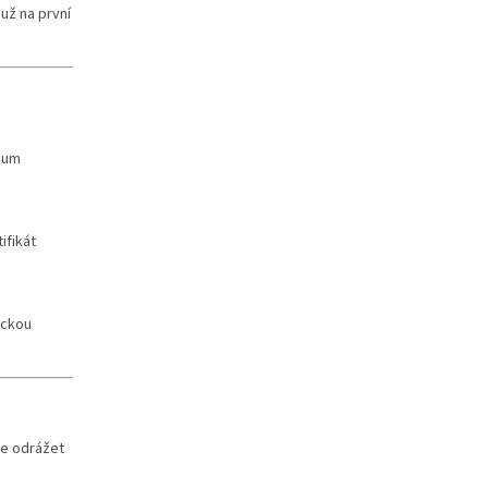
 už na první
dium
ifikát
ickou
de odrážet