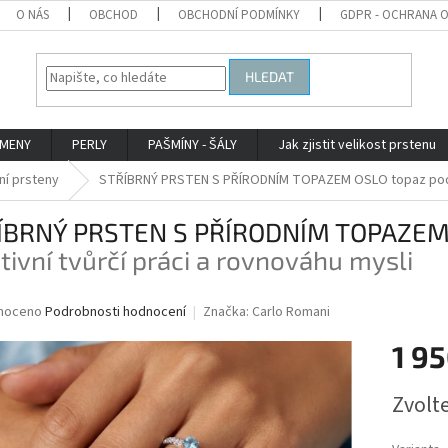
O NÁS
OBCHOD
OBCHODNÍ PODMÍNKY
GDPR - OCHRANA 
HLEDAT
AMENY
PERLY
PAŠMÍNY - ŠÁLY
Jak zjistit velikost prstenu
ní prsteny
STŘÍBRNÝ PRSTEN S PŘÍRODNÍM TOPAZEM OSLO
topaz pod
ÍBRNÝ PRSTEN S PŘÍRODNÍM TOPAZE
tivní tvůrčí práci a rovnováhu mysli
né
noceno
Podrobnosti hodnocení
Značka:
Carlo Romani
ní
1 95
u
Měrná
Zvolt
cena:
ek.