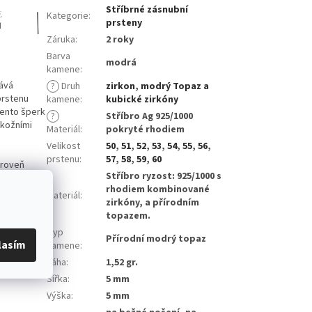
Stříbrné zásnubní
Kategorie
:
prsteny
Záruka
:
2 roky
Barva
modrá
kamene
:
dává
?
Druh
zirkon
,
modrý Topaz a
prstenu
kamene
:
kubické zirkóny
 tento šperk
?
Stříbro Ag 925/1000
 kožními
Materiál
:
pokryté rhodiem
Velikost
50
,
51
,
52
,
53
,
54
,
55
,
56
,
prstenu
:
57
,
58
,
59
,
60
ároveň
Stříbro ryzost: 925/1000 s
ch zirkonů,
rhodiem kombinované
gance
Materiál
:
zirkóny, a přírodním
osti.
topazem.
Typ
Přírodní modrý topaz
lasím
kamene
:
Váha
:
1,52 gr.
aletí je
Šířka
:
5 mm
Výška
:
5 mm