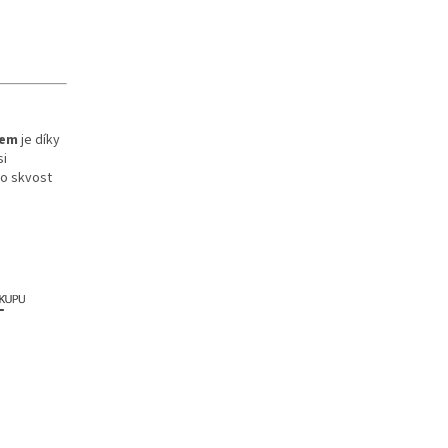
zem
je díky
si
to skvost