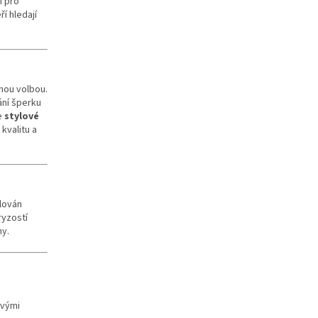
í pro
í hledají
nou volbou.
ání šperku
e
stylové
 kvalitu a
olován
ryzostí
ny.
svými