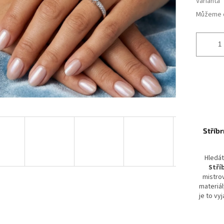
Varianta
Můžeme d
Stříb
Hledát
Stří
mistro
materiá
je to vy