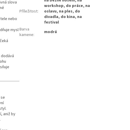
na bežné nošení, na
ávná slova
workshop, do práce, na
žné
Příležitost
:
oslavu, na ples, do
divadla, do kina, na
itele nebo
festival
Barva
idňuje mysl
modrá
kamene
:
 čeká
ž dodává
lohu
esňuje
 se
vní
tyl.
, aniž by
.