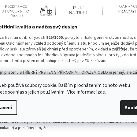
otřídní kvalita a nadčasový design
e kvalitní stříbro ryzosti
925/1000
, pokryté antialergenní vrstvou rhodia, 
enu Oslo nádherný vzhled podobný bílému zlatu. Rhodium nejenže dodává 
lový lesk, ale zároveň jej chrání před opotřebením, oxidací a zajišťuje, že
 ozdobou po mnoho let. Rhodiová úprava je ideální volbou i pro ty, kdo trpí
iemi – tento prsten neobsahuje nikl, který je v EU zakázán.
gn prstenu STŘÍBRNÝ PRSTEN S PŘÍRODNÍM TOPAZEM OSLO je jemný, ale z
avý.
Blankytně modrý přírodní topaz
, zasazený do kulisy drobných bílý
áří okouzlující kontrast a září jako hvězda na vašem prstu. Jednoduchá ele
web používá soubory cookie. Dalším procházením tohoto webu
o prstenu jej činí skvělou volbou pro každodenní nošení i slavnostní příležit
jete souhlas s jejich používáním.. Více informací
zde
.
rý topaz – kámen klidu a inspirace
avení
Souh
rý topaz
, který zdobí prsten Oslo, není jen krásným drahokamem. Již po st
 kámen ceněn pro své spirituální vlastnosti. Je spojen s 5. čakrou (čakrou
nikace) a je známý tím, že: