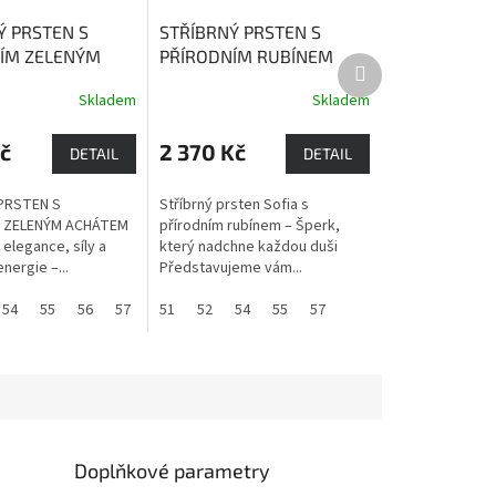
Ý PRSTEN S
STŘÍBRNÝ PRSTEN S
ÍM ZELENÝM
PŘÍRODNÍM RUBÍNEM
Další
M ŘÍM
Zelený
SOFIA
Rubín je kámen
produkt
Skladem
Skladem
 harmonizující
života, životní energie,
elý organismus.
vitality a dobré nálady,
č
2 370 Kč
přináší bohatství a lásku.
DETAIL
DETAIL
PRSTEN S
Stříbrný prsten Sofia s
 ZELENÝM ACHÁTEM
přírodním rubínem – Šperk,
elegance, síly a
který nadchne každou duši
nergie –...
Představujeme vám...
60
54
55
56
57
58
51
59
52
60
54
55
57
Doplňkové parametry