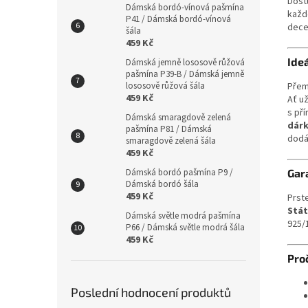
Dost
Dámská bordó-vínová pašmína
každo
P41 / Dámská bordó-vínová
dece
šála
459 Kč
Ideá
Dámská jemně lososově růžová
pašmína P39-B / Dámská jemně
lososově růžová šála
Přem
459 Kč
Ať už
s př
Dámská smaragdově zelená
dárk
pašmína P81 / Dámská
dodá
smaragdově zelená šála
459 Kč
Dámská bordó pašmína P9 /
Gar
Dámská bordó šála
459 Kč
Prste
Stá
Dámská světle modrá pašmína
925/1
P66 / Dámská světle modrá šála
459 Kč
Pro
Poslední hodnocení produktů