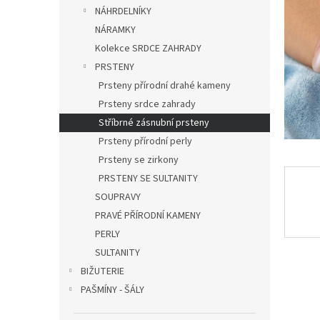
n
NÁHRDELNÍKY
e
NÁRAMKY
l
Kolekce SRDCE ZAHRADY
PRSTENY
Prsteny přírodní drahé kameny
Prsteny srdce zahrady
Stříbrné zásnubní prsteny
Prsteny přírodní perly
Prsteny se zirkony
PRSTENY SE SULTANITY
SOUPRAVY
PRAVÉ PŘÍRODNÍ KAMENY
PERLY
SULTANITY
BIŽUTERIE
PAŠMÍNY - ŠÁLY