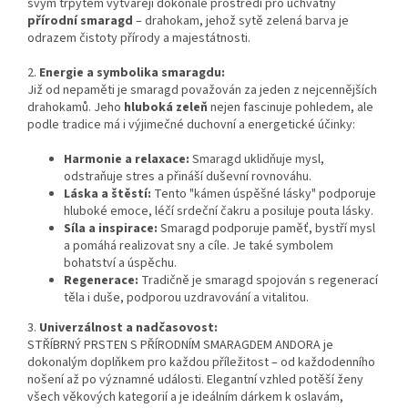
svým třpytem vytvářejí dokonalé prostředí pro úchvatný
přírodní smaragd
– drahokam, jehož sytě zelená barva je
odrazem čistoty přírody a majestátnosti.
2.
Energie a symbolika smaragdu:
Již od nepaměti je smaragd považován za jeden z nejcennějších
drahokamů. Jeho
hluboká zeleň
nejen fascinuje pohledem, ale
podle tradice má i výjimečné duchovní a energetické účinky:
Harmonie a relaxace:
Smaragd uklidňuje mysl,
odstraňuje stres a přináší duševní rovnováhu.
Láska a štěstí:
Tento "kámen úspěšné lásky" podporuje
hluboké emoce, léčí srdeční čakru a posiluje pouta lásky.
Síla a inspirace:
Smaragd podporuje paměť, bystří mysl
a pomáhá realizovat sny a cíle. Je také symbolem
bohatství a úspěchu.
Regenerace:
Tradičně je smaragd spojován s regenerací
těla i duše, podporou uzdravování a vitalitou.
3.
Univerzálnost a nadčasovost:
STŘÍBRNÝ PRSTEN S PŘÍRODNÍM SMARAGDEM ANDORA je
dokonalým doplňkem pro každou příležitost – od každodenního
nošení až po významné události. Elegantní vzhled potěší ženy
všech věkových kategorií a je ideálním dárkem k oslavám,