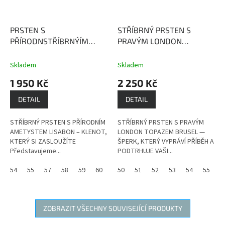
PRSTEN S
STŘÍBRNÝ PRSTEN S
PŘÍRODNSTŘÍBRNÝÍM
PRAVÝM LONDON
AMETYSTEM LISABON
TOPAZEM BRUSEL
London
Ametyst podporuje
Topaz je kámen, který
Skladem
Skladem
přirozenou intuici a je
přináší radost, štědrost,
1 950 Kč
2 250 Kč
zdrojem léčivé a ochranné
hojnost a pevné zdraví.
síly.
DETAIL
DETAIL
STŘÍBRNÝ PRSTEN S PŘÍRODNÍM
STŘÍBRNÝ PRSTEN S PRAVÝM
AMETYSTEM LISABON – KLENOT,
LONDON TOPAZEM BRUSEL —
KTERÝ SI ZASLOUŽÍTE
ŠPERK, KTERÝ VYPRÁVÍ PŘÍBĚH A
Představujeme...
PODTRHUJE VAŠI...
54
55
57
58
59
60
50
51
52
53
54
55
5
ZOBRAZIT VŠECHNY SOUVISEJÍCÍ PRODUKTY