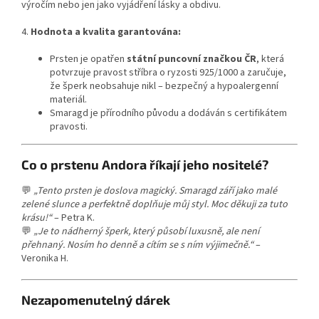
výročím nebo jen jako vyjádření lásky a obdivu.
4.
Hodnota a kvalita garantována:
Prsten je opatřen
státní puncovní značkou ČR
, která
potvrzuje pravost stříbra o ryzosti 925/1000 a zaručuje,
že šperk neobsahuje nikl – bezpečný a hypoalergenní
materiál.
Smaragd je přírodního původu a dodáván s certifikátem
pravosti.
Co o prstenu Andora říkají jeho nositelé?
💬
„Tento prsten je doslova magický. Smaragd září jako malé
zelené slunce a perfektně doplňuje můj styl. Moc děkuji za tuto
krásu!“
– Petra K.
💬
„Je to nádherný šperk, který působí luxusně, ale není
přehnaný. Nosím ho denně a cítím se s ním výjimečně.“
–
Veronika H.
Nezapomenutelný dárek