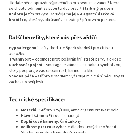
Hledáte něco opravdu výjimečného pro svou milovanou? Nebo
se chcete odměnit za svou tvrdou práci?
Stříbrný prsten
Andora
je tím pravým. Doručujeme jej v elegantní
dárkové
krabičce
, která vyvolá úsměv na tváři již při prvním pohledu.
Další benefity, které vás přesvědčí:
Hypoalergenní
– díky rhodiu je šperk vhodný i pro citlivou
pokožku.
Trvanlivost
– odolnost proti poškrábání, ztrátě barvy a oxidaci.
Duchovní spojení
– smaragd je kámen s hlubokou symbolikou,
který podporuje váš osobní růst, harmonii a klid.
Snadná péče
– stříbro s rhodiem vyžaduje minimální péči, aby si
zachovalo svůj lesk.
Technické specifikace:
Materiál:
Stříbro 925/1000, antialergenní vrstva rhodia
Hlavní kámen:
Přírodní smaragd
Doplňkové kameny:
Čiré zirkony
Velikost prstenu:
Vyberte dle dostupných možností
(dostupné velikosti uvedené na webu).