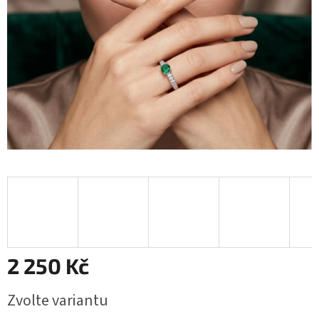
2 250 Kč
Měrná
Zvolte variantu
cena: