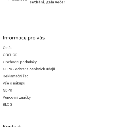
setkání, gala večer
Z
á
p
a
Informace pro vás
t
O nás
í
OBCHOD
Obchodní podmínky
GDPR - ochrana osobních údajů
Reklamační řad
Vše o nákupu
GDPR
Puncovní značky
BLOG
Kontakt