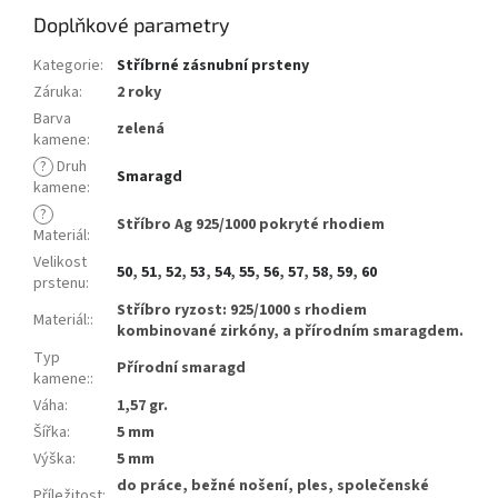
Doplňkové parametry
Kategorie
:
Stříbrné zásnubní prsteny
Záruka
:
2 roky
Barva
zelená
kamene
:
?
Druh
Smaragd
kamene
:
?
Stříbro Ag 925/1000 pokryté rhodiem
Materiál
:
Velikost
50
,
51
,
52
,
53
,
54
,
55
,
56
,
57
,
58
,
59
,
60
prstenu
:
Stříbro ryzost: 925/1000 s rhodiem
Materiál:
:
kombinované zirkóny, a přírodním smaragdem.
Typ
Přírodní smaragd
kamene:
:
Váha
:
1,57 gr.
Šířka
:
5 mm
Výška
:
5 mm
do práce, bežné nošení, ples, společenské
Příležitost
: