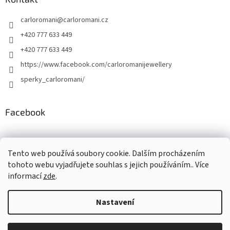
carloromani
@
carloromani.cz
+420 777 633 449
+420 777 633 449
https://www.facebook.com/carloromanijewellery
sperky_carloromani/
Facebook
Instagram
Tento web používá soubory cookie. Dalším procházením
tohoto webu vyjadřujete souhlas s jejich používáním.. Více
informací
zde
.
Vytvořil Shoptet
Nastavení
Copyright 2026
www.carloromani-shop.cz
. Všechna práva