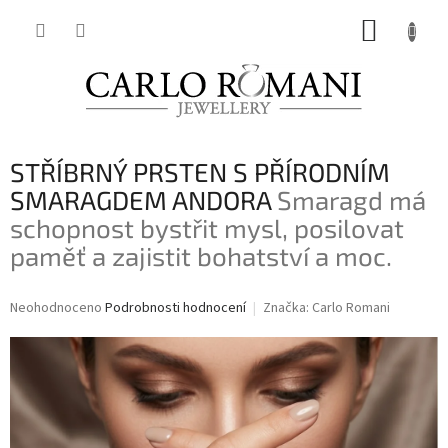
Přejít
NÁKUP
na
obsah
KOŠÍK
STŘÍBRNÝ PRSTEN S PŘÍRODNÍM
SMARAGDEM ANDORA
Smaragd má
schopnost bystřit mysl, posilovat
paměť a zajistit bohatství a moc.
Průměrné
Neohodnoceno
Podrobnosti hodnocení
Značka:
Carlo Romani
hodnocení
produktu
je
0,0
z
5
hvězdiček.