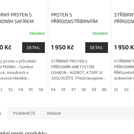
BRNÝ PRSTEN S
PRSTEN S
STŘÍBRN
ODNÍM SAFÍREM
PŘÍRODNSTŘÍBRNÝÍM
PŘÍRODN
NG
Safír je kamenem
AMETYSTEM LISABON
ACHÁTE
Skladem
Skladem
osti, upřímnosti a
Ametyst podporuje
achát má
sti.
přirozenou intuici a je
vliv na c
0 Kč
1 950 Kč
1 950 K
zdrojem léčivé a
DETAIL
DETAIL
ochranné síly.
ný prsten s přírodním
STŘÍBRNÝ PRSTEN S
STŘÍBRNÝ 
m PEKING – Symbol
PŘÍRODNÍM AMETYSTEM
PŘÍRODNÍM
ce, moudrosti a
LISABON – KLENOT, KTERÝ SI
ŘÍMSymbol 
ovosti Hledáte...
ZASLOUŽÍTE Představujeme...
jedinečné e
51
52
54
55
56
57
54
58
55
60
57
58
59
60
51
52
s
Podobné (7)
Diskuze
ailní popis produktu