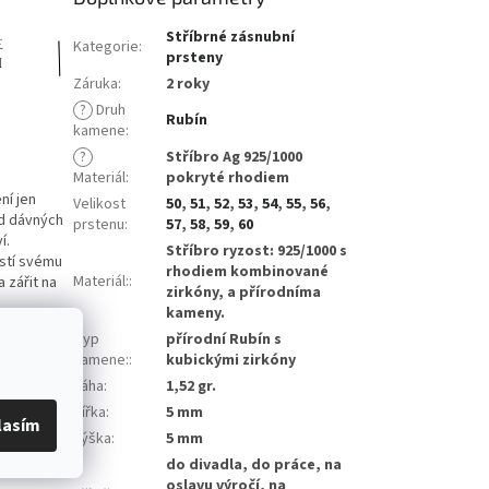
Stříbrné zásnubní
Kategorie
:
prsteny
Záruka
:
2 roky
?
Druh
Rubín
kamene
:
?
Stříbro Ag 925/1000
Materiál
:
pokryté rhodiem
ní jen
Velikost
50
,
51
,
52
,
53
,
54
,
55
,
56
,
Od dávných
prstenu
:
57
,
58
,
59
,
60
í.
Stříbro ryzost: 925/1000 s
ěstí svému
rhodiem kombinované
Materiál:
:
 zářit na
zirkóny, a přírodníma
kameny.
Typ
přírodní Rubín s
kamene:
:
kubickými zirkóny
ku a
Váha
:
1,52 gr.
n odolný,
Šířka
:
5 mm
lasím
Výška
:
5 mm
do divadla, do práce, na
oslavu výročí, na