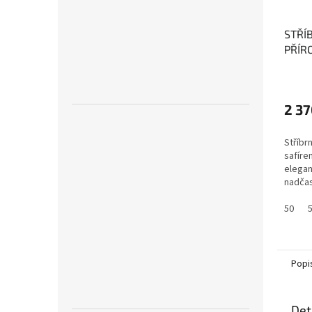
STŘÍ
PŘÍR
PEKI
moudr
věrno
2 37
Stříbr
safíre
elegan
nadčas
50
Popi
Det