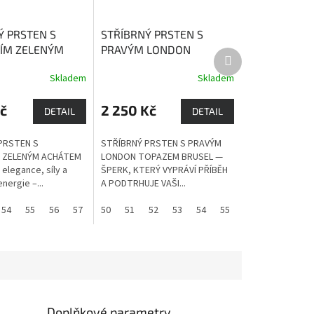
Ý PRSTEN S
STŘÍBRNÝ PRSTEN S
ÍM ZELENÝM
PRAVÝM LONDON
Další
M ŘÍM
Zelený
TOPAZEM BRUSEL
London
produkt
Skladem
Skladem
 harmonizující
Topaz je kámen, který
elý organismus.
přináší radost, štědrost,
č
2 250 Kč
hojnost a pevné zdraví.
DETAIL
DETAIL
PRSTEN S
STŘÍBRNÝ PRSTEN S PRAVÝM
 ZELENÝM ACHÁTEM
LONDON TOPAZEM BRUSEL —
elegance, síly a
ŠPERK, KTERÝ VYPRÁVÍ PŘÍBĚH
nergie –...
A PODTRHUJE VAŠI...
54
55
56
57
58
50
59
51
60
52
53
54
55
56
57
58
Doplňkové parametry