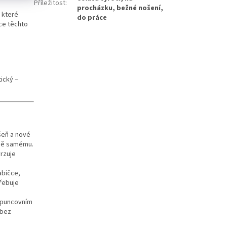
Příležitost
:
procházku, bežné nošení,
 které
do práce
ace těchto
ický –
šeň a nové
obě samému.
vrzuje
abičce,
řebuje
m puncovním
 bez