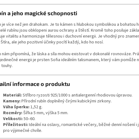
ín a jeho magické schopnosti
n je více než jen drahokam. Je to kámen s hlubokou symbolikou a bohatou his
elé rubínu jsou obklopeni aurou ochrany a štěstí. Kromě toho posiluje zákla
je vitalitu a harmonizuje tělesnou i duchovní energii. Je vhodný pro zname
 Štíra, ale jeho pozitivní účinky pocítí každý, kdo ho nosí.
n nám připomíná, že láska a síla mohou existovat v dokonalé rovnováze. Pr
 jedinečné energii je prsten Sofia ideálním talismanem, který vám pomůže n
 touhy.
ailní informace o produktu
Materiál:
Stříbro ryzosti 925/1000 s antialergenní rhodiovou úpravou.
Kameny:
Přírodní rubín doplněný čirými kubickými zirkony.
Váha šperku:
1,52 g.
Rozměry:
Šířka 5 mm, výška 5 mm.
Velikosti:
50–60.
Příležitosti:
Ideální na oslavy, romantické večery, běžné denní nošení i 
pro výjimečné chvíle.