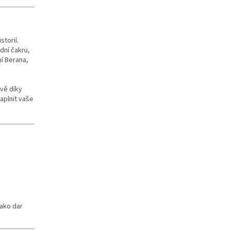
torií.
dní čakru,
ní Berana,
ávě díky
aplnit vaše
jako dar