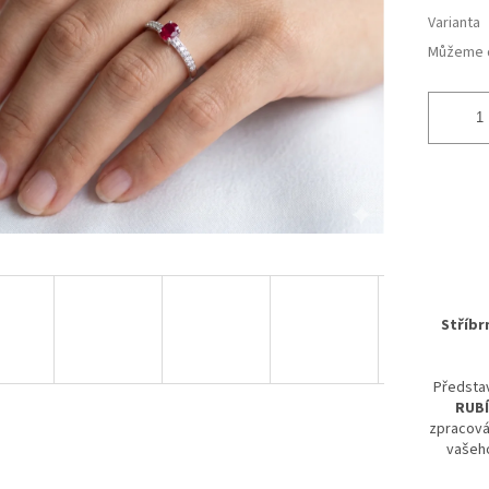
ek.
Varianta
Můžeme d
Stříbr
Předsta
RUBÍ
zpracová
vašeho