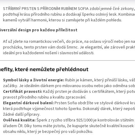
STŘÍBRNÝ PRSTEN S PŘÍRODNÍM RUBÍNEM SOFIA zdobí jemné čiré zirkony,
podtrhují krásu přírodního rubínu a dodávají šperku oslnivý lesk. Kombin
kamenů vytváří harmonii, kterou si zamilujete při každém pohledu.
iverzální design pro každou příležitost
Ať už jdete na romantickou večeři, do práce, na oslavu výročí nebo jen na
procházku, tento prsten vám dodá šmrnc. Je elegantní, ale zároveň prakt
ideální pro každodenní nošení i slavnostní události.
efity, které nemůžete přehlédnout
Symbol lásky a životní energie:
Rubín je kámen, který přináší lásku, vá
začátky. Je ideálním dárkem pro milovanou osobu nebo jako odměna s
Certifikát pravosti:
Každý prsten je dodáván s certifikátem, který pot
pravost přírodního rubínu a kvalitu zpracování.
Elegantní dárkové balení:
Prsten Sofia obdržíte ve stylové dárkové kr
která podtrhuje výjimečnost tohoto šperku. Dokonalý dárek, který nepot
žádné další přípravy.
Ověřená kvalita:
Šperk z ryzího stříbra 925/1000 je kontrolován státní
úřadem ČR. Díky tomu máte jistotu, že kupujete skutečně kvalitní kousek
obsahu niklu, který je bezpečný pro vaši pokožku.