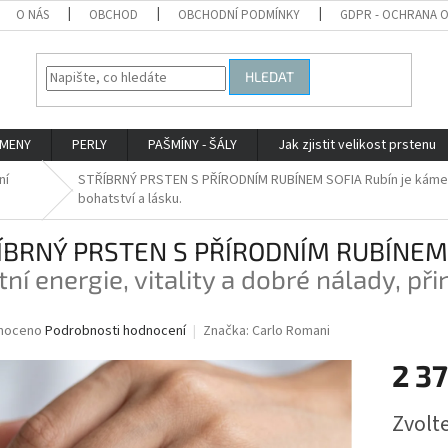
O NÁS
OBCHOD
OBCHODNÍ PODMÍNKY
GDPR - OCHRANA 
HLEDAT
AMENY
PERLY
PAŠMÍNY - ŠÁLY
Jak zjistit velikost prstenu
ní
STŘÍBRNÝ PRSTEN S PŘÍRODNÍM RUBÍNEM SOFIA
Rubín je kámen
bohatství a lásku.
ÍBRNÝ PRSTEN S PŘÍRODNÍM RUBÍNEM
tní energie, vitality a dobré nálady, při
né
noceno
Podrobnosti hodnocení
Značka:
Carlo Romani
ní
2 3
u
Měrná
Zvolt
cena: