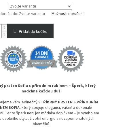
oručit do:
Zvolte variantu
Možnosti doručení
Přidat do košíku
ný prsten Sofia s přírodním rubínem – Šperk, který
nadchne každou duši
vujeme vám jedinečný
STŘÍBRNÝ PRSTEN S PŘÍRODNÍM
NEM SOFIA
, který spojuje eleganci, vášeň a dokonalé
ní. Tento šperk není jen módním doplňkem – je symbolem
 osobního stylu, životní energie a nezapomenutelných
okamžiků.