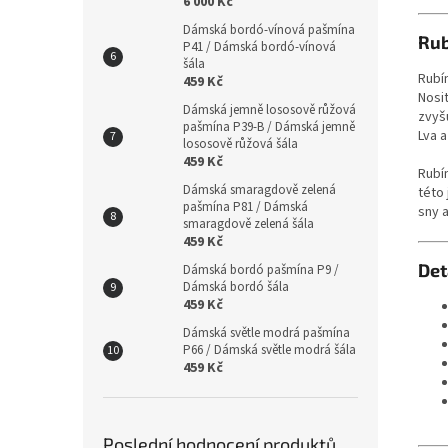
6 000 Kč
Dámská bordó-vínová pašmína
Rub
P41 / Dámská bordó-vínová
šála
Rubí
459 Kč
Nosit
Dámská jemně lososově růžová
zvyšu
pašmína P39-B / Dámská jemně
Lva a
lososově růžová šála
459 Kč
Rubí
Dámská smaragdově zelená
této
pašmína P81 / Dámská
sny a
smaragdově zelená šála
459 Kč
Det
Dámská bordó pašmína P9 /
Dámská bordó šála
459 Kč
Dámská světle modrá pašmína
P66 / Dámská světle modrá šála
459 Kč
Poslední hodnocení produktů