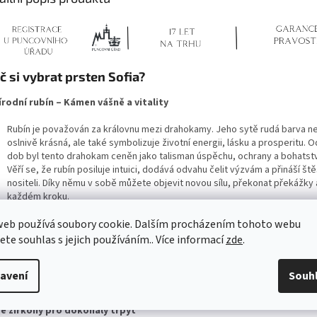
č si vybrat prsten Sofia?
írodní rubín – Kámen vášně a vitality
Rubín je považován za královnu mezi drahokamy. Jeho sytě rudá barva ne
oslnivě krásná, ale také symbolizuje životní energii, lásku a prosperitu. 
dob byl tento drahokam ceněn jako talisman úspěchu, ochrany a bohatstv
Věří se, že rubín posiluje intuici, dodává odvahu čelit výzvám a přináší št
nositeli. Díky němu v sobě můžete objevit novou sílu, překonat překážky a
každém kroku.
tialergenní povrchová úprava rhodiem
web používá soubory cookie. Dalším procházením tohoto webu
jete souhlas s jejich používáním.. Více informací
zde
.
Stříbro Ag 925/1000 pokryté rhodiem nejen chrání šperk před ztrátou les
opotřebením, ale také mu dodává vzhled bílého zlata. Díky tomu je prste
luxusní a především hypoalergenní – vhodný i pro ty nejcitlivější pokožky.
avení
Souh
Zapomeňte na obavy z podráždění nebo alergických reakcí.
ré zirkony pro dokonalý třpyt