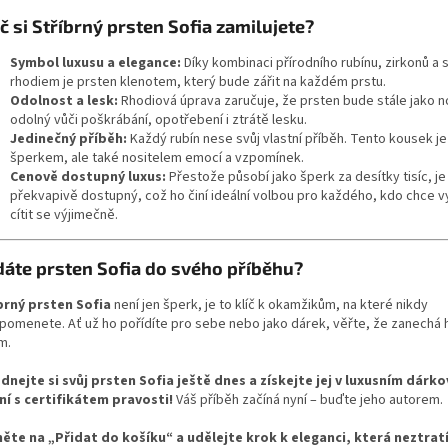
č si Stříbrný prsten Sofia zamilujete?
Symbol luxusu a elegance:
Díky kombinaci přírodního rubínu, zirkonů a s
rhodiem je prsten klenotem, který bude zářit na každém prstu.
Odolnost a lesk:
Rhodiová úprava zaručuje, že prsten bude stále jako n
odolný vůči poškrábání, opotřebení i ztrátě lesku.
Jedinečný příběh:
Každý rubín nese svůj vlastní příběh. Tento kousek je
šperkem, ale také nositelem emocí a vzpomínek.
Cenově dostupný luxus:
Přestože působí jako šperk za desítky tisíc, je
překvapivě dostupný, což ho činí ideální volbou pro každého, kdo chce v
cítit se výjimečně.
dáte prsten Sofia do svého příběhu?
brný prsten Sofia
není jen šperk, je to klíč k okamžikům, na které nikdy
pomenete. Ať už ho pořídíte pro sebe nebo jako dárek, věřte, že zanechá 
m.
dnejte si svůj prsten Sofia ještě dnes a získejte jej v luxusním dárk
ní s certifikátem pravosti!
Váš příběh začíná nyní – buďte jeho autorem.
něte na „Přidat do košíku“ a udělejte krok k eleganci, která neztratí