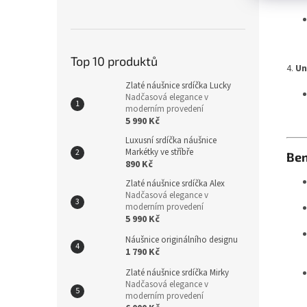
Top 10 produktů
4.
Un
Zlaté náušnice srdíčka Lucky
Nadčasová elegance v
moderním provedení
5 990 Kč
Luxusní srdíčka náušnice
Markétky ve stříbře
Ben
890 Kč
Zlaté náušnice srdíčka Alex
Nadčasová elegance v
moderním provedení
5 990 Kč
Náušnice originálního designu
1 790 Kč
Zlaté náušnice srdíčka Mirky
Nadčasová elegance v
moderním provedení