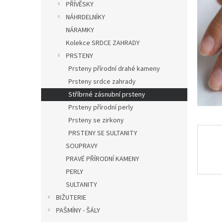
a
PŘÍVĚSKY
hvězdič
n
NÁHRDELNÍKY
e
NÁRAMKY
l
Kolekce SRDCE ZAHRADY
PRSTENY
Prsteny přírodní drahé kameny
Prsteny srdce zahrady
Stříbrné zásnubní prsteny
Prsteny přírodní perly
Prsteny se zirkony
PRSTENY SE SULTANITY
SOUPRAVY
PRAVÉ PŘÍRODNÍ KAMENY
PERLY
SULTANITY
BIŽUTERIE
PAŠMÍNY - ŠÁLY