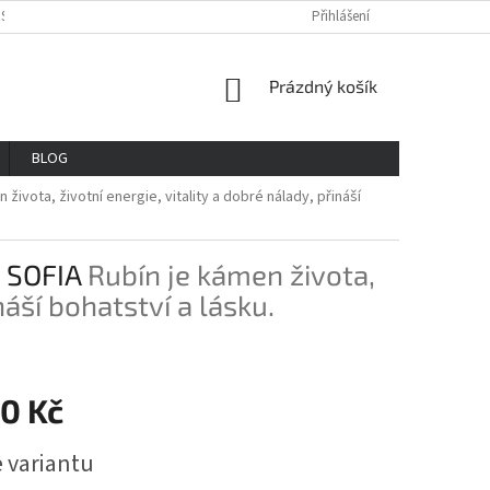
OSOBNÍCH ÚDAJŮ
REKLAMAČNÍ ŘAD
VŠE O NÁKUPU
Přihlášení
GDPR
NÁKUPNÍ
Prázdný košík
KOŠÍK
BLOG
 života, životní energie, vitality a dobré nálady, přináší
 SOFIA
Rubín je kámen života,
náší bohatství a lásku.
70 Kč
e variantu