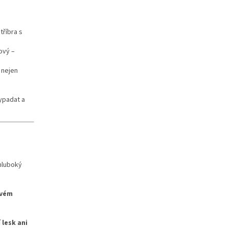
tříbra s
ový –
 nejen
ypadat a
hluboký
ovém
 lesk ani