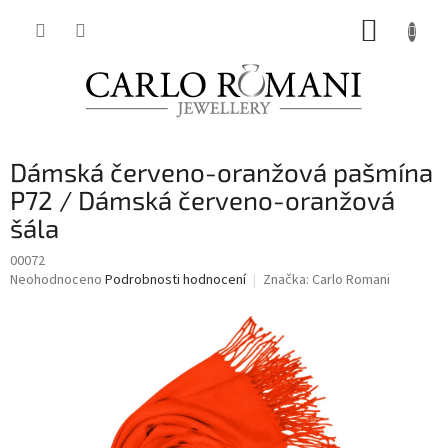
Přejít
NÁKUP
na
obsah
KOŠÍK
Dámská červeno-oranžová pašmína
P72 / Dámská červeno-oranžová
šála
00072
Průměrné
Neohodnoceno
Podrobnosti hodnocení
Značka:
Carlo Romani
hodnocení
produktu
je
0,0
z
5
hvězdiček.