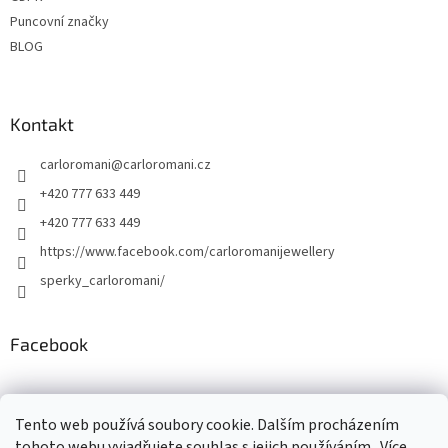
Puncovní značky
BLOG
Kontakt
carloromani
@
carloromani.cz
+420 777 633 449
+420 777 633 449
https://www.facebook.com/carloromanijewellery
sperky_carloromani/
Facebook
Instagram
Tento web používá soubory cookie. Dalším procházením
tohoto webu vyjadřujete souhlas s jejich používáním.. Více