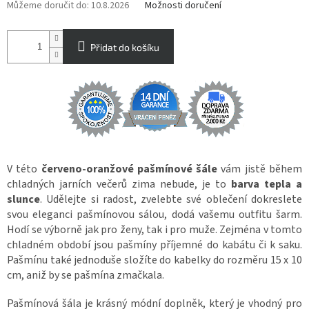
Můžeme doručit do:
10.8.2026
Možnosti doručení
Přidat do košíku
V této
červeno-oranžové pašmínové šále
vám jistě během
chladných jarních večerů zima nebude, je to
barva tepla a
slunce
. Udělejte si radost, zvelebte své oblečení dokreslete
svou eleganci pašmínovou sálou, dodá vašemu outfitu šarm.
Hodí se výborně jak pro ženy, tak i pro muže. Zejména v tomto
chladném období jsou pašmíny příjemné do kabátu či k saku.
Pašmínu také jednoduše složíte do kabelky do rozměru 15 x 10
cm, aniž by se pašmína zmačkala.
Pašmínová šála je krásný módní doplněk, který je vhodný pro