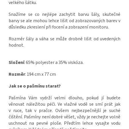
velkého šátku.
Snažíme se co nejlépe zachytit barvu šály, skutečné
barvy se ale mohou lehce lišit od zobrazovaných barev v
důsledku zkreslení při focení a zobrazení monitoru.
Rozměr šály a váha se může drobně lišit od uvedených
hodnot.
Složení
: 65% polyester a 35% viskóza.
Rozměr
: 194 cm x 77 cm
Jak se o pašmínu starat?
Pašmína Vám vydrží velmi dlouho, pokud jí budete
věnovat náležitou péči. Ve vlažné vodě se smí prát jak
v ruce, tak v pračce. Ovšem nejbezpečnější je suché
čištění. Pašmíny není dobré věšet, vždy je nechejte volně
uschnout na pevné ploše. Předtím lehce vysajte vodu