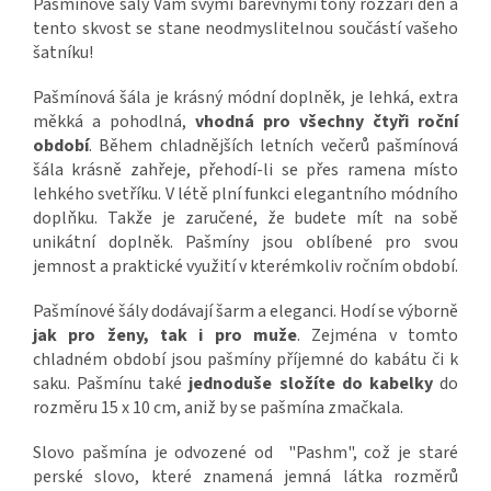
Pašmínové šály Vám svými barevnými tóny rozzáří den a
tento skvost se stane neodmyslitelnou součástí vašeho
šatníku!
Pašmínová šála je krásný módní doplněk, je lehká, extra
měkká a pohodlná,
vhodná pro všechny čtyři roční
období
. Během chladnějších letních večerů pašmínová
šála krásně zahřeje, přehodí-li se přes ramena místo
lehkého svetříku. V létě plní funkci elegantního módního
doplňku. Takže je zaručené, že budete mít na sobě
unikátní doplněk. Pašmíny jsou oblíbené pro svou
jemnost a praktické využití v kterémkoliv ročním období.
Pašmínové šály dodávají šarm a eleganci. Hodí se výborně
jak pro ženy, tak i pro muže
. Zejména v tomto
chladném období jsou pašmíny příjemné do kabátu či k
saku. Pašmínu také
jednoduše složíte do kabelky
do
rozměru 15 x 10 cm, aniž by se pašmína zmačkala.
Slovo pašmína je odvozené od "Pashm", což je staré
perské slovo, které znamená jemná látka rozměrů