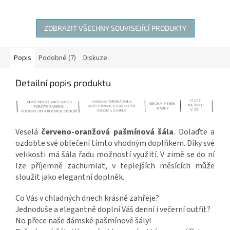
ZOBRAZIT VŠECHNY SOUVISEJÍCÍ PRODUKTY
Popis
Podobné (7)
Diskuze
Detailní popis produktu
Veselá
červeno-oranžová pašmínová šála
. Dolaďte a
ozdobte své oblečení tímto vhodným doplňkem. Díky své
velikosti má šála řadu možností využití. V zimě se do ní
lze příjemně zachumlat, v teplejších měsících může
sloužit jako elegantní doplněk.
Co Vás v chladných dnech krásně zahřeje?
Jednoduše a elegantně doplní Váš denní i večerní outfit?
No přece naše dámské pašmínové šály!