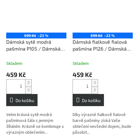
599 Kč
–23 %
599 Kč
–23 %
Dámská sytě modrá
Dámská fialkově fialová
pašmína P105 / Dámská
pašmína P126 / Dámská
sytě modrá šála
fialkově fialová šála
Skladem
Skladem
459 Kč
459 Kč
Do košíku
Do košíku
Velmi krásná sytě modrá
Díky výrazné fialkově fialové
pašmínová šála s jemným
barvě pašmíny získá Vaše
žíháním. Krásně se kombinuje s
oblečení nevšední dojem, bude
výrazným oblečením...
působit...