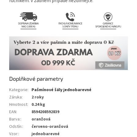
ručníkem. V žádném případě neždímejte.
Doplňkové parametry
Kategorie
:
Pašmínové šály jednobarevné
Záruka
:
2 roky
Hmotnost
:
0.24 kg
EAN
:
8594208592839
Barva:
:
oranžová
Odstín:
:
červeno-oranžová
Vzor:
:
jednobarevné