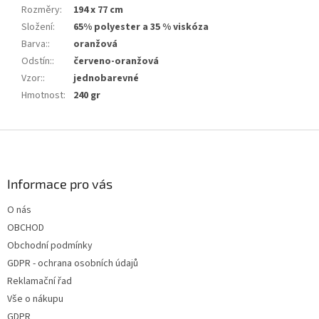
Rozměry
:
194 x 77 cm
Složení
:
65% polyester a 35 % viskóza
Barva:
:
oranžová
Odstín:
:
červeno-oranžová
Vzor:
:
jednobarevné
Hmotnost
:
240 gr
Z
á
p
a
Informace pro vás
t
O nás
í
OBCHOD
Obchodní podmínky
GDPR - ochrana osobních údajů
Reklamační řad
Vše o nákupu
GDPR