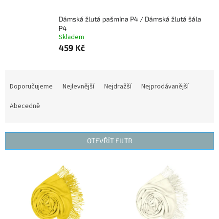
Dámská žlutá pašmína P4 / Dámská žlutá šála
P4
Skladem
459 Kč
Ř
a
Doporučujeme
Nejlevnější
Nejdražší
Nejprodávanější
z
e
Abecedně
n
í
p
OTEVŘÍT FILTR
r
o
V
d
ý
u
p
k
i
t
s
ů
p