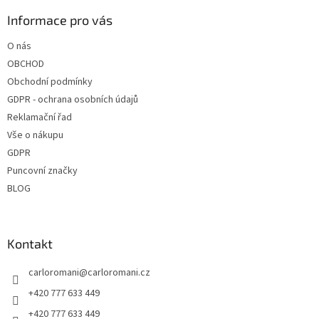
p
a
a
Informace pro vás
c
t
í
O nás
í
p
OBCHOD
r
v
Obchodní podmínky
k
GDPR - ochrana osobních údajů
y
Reklamační řad
v
ý
Vše o nákupu
p
GDPR
i
Puncovní značky
s
u
BLOG
Kontakt
carloromani
@
carloromani.cz
+420 777 633 449
+420 777 633 449