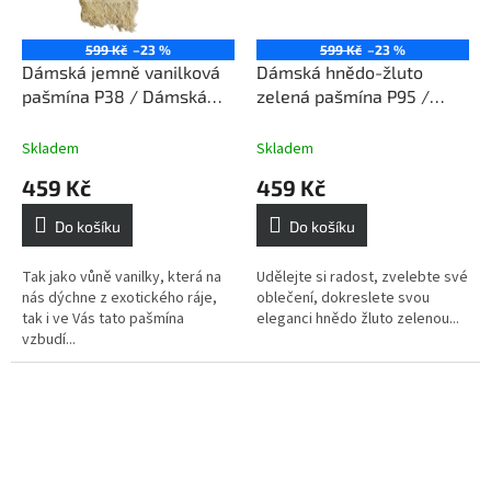
599 Kč
–23 %
599 Kč
–23 %
Dámská jemně vanilková
Dámská hnědo-žluto
pašmína P38 / Dámská
zelená pašmína P95 /
jemně vanilková šála
Dámská hnědo-žluto
zelená šála
Skladem
Skladem
459 Kč
459 Kč
Do košíku
Do košíku
Tak jako vůně vanilky, která na
Udělejte si radost, zvelebte své
nás dýchne z exotického ráje,
oblečení, dokreslete svou
tak i ve Vás tato pašmína
eleganci hnědo žluto zelenou...
vzbudí...