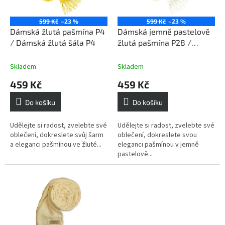
r
o
599 Kč
–23 %
599 Kč
–23 %
d
Dámská žlutá pašmína P4
Dámská jemně pastelově
u
/ Dámská žlutá šála P4
žlutá pašmína P28 /
k
Dámská jemně pastelově
t
žlutá šála
Skladem
Skladem
ů
459 Kč
459 Kč
Do košíku
Do košíku
Udělejte si radost, zvelebte své
Udělejte si radost, zvelebte své
oblečení, dokreslete svůj šarm
oblečení, dokreslete svou
a eleganci pašmínou ve žluté...
eleganci pašmínou v jemně
pastelově...