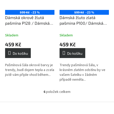
599 Kč
–23 %
599 Kč
–23 %
Dámská okrově žlutá
Dámská žluto zlatá
pašmína P128 / Dámská
pašmina P100/ Dámská
okrově žlutá šála
žluto zlatá šála
Skladem
Skladem
459 Kč
459 Kč
Do košíku
Do košíku
Pašmínová šála okrové barvy je
Trendy pašmínová šála, v
trendy, budí dojem tepla a zcela
krásném zlatém odstínu by ve
jistě vám přijde vhod během...
vašem šatníku v žádném
případě neměla...
6
položek celkem
O
v
l
Z
á
á
d