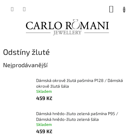
Přejít
NÁKUP
na
obsah
KOŠÍK
Odstíny žluté
Nejprodávanější
Dámská okrově žlutá pašmína P128 / Dámská
okrově žlutá šála
Skladem
459 Kč
Dámská hnědo-žluto zelená pašmína P95 /
Dámská hnědo-žluto zelená šála
Skladem
459 Kč