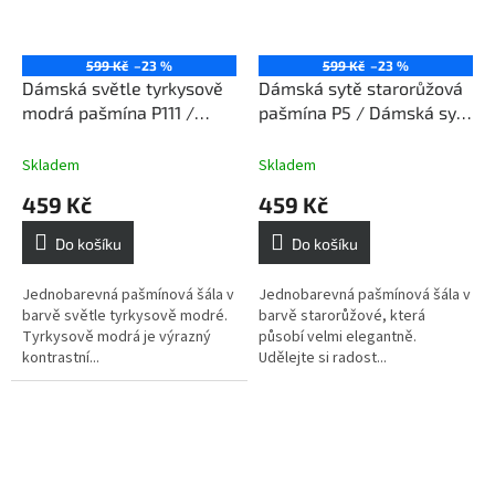
599 Kč
–23 %
599 Kč
–23 %
Dámská světle tyrkysově
Dámská sytě starorůžová
modrá pašmína P111 /
pašmína P5 / Dámská sytě
Dámská světle tyrkysově
starorůžová šála
modrá šála
Skladem
Skladem
459 Kč
459 Kč
Do košíku
Do košíku
Jednobarevná pašmínová šála v
Jednobarevná pašmínová šála v
barvě světle tyrkysově modré.
barvě starorůžové, která
Tyrkysově modrá je výrazný
působí velmi elegantně.
kontrastní...
Udělejte si radost...