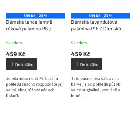
599 Kč
–23 %
599 Kč
–23 %
Dámská lehce jemně
Dámská levandulová
růžová pašmína P8 /
pašmína P16 / Dámská
Dámská lehce jemně
levandulová šála
růžová šála
Skladem
Skladem
459 Kč
459 Kč
Do košíku
Do košíku
Je bílá nebo není? Při bližším
Tato pašmínová šálou v lila
pohledu snadno rozpoznáte její
barvě již od pohledu působí
velmi lehce růžový nádech.
velmi originálně, vzdušně a
Dolaďte...
letně....