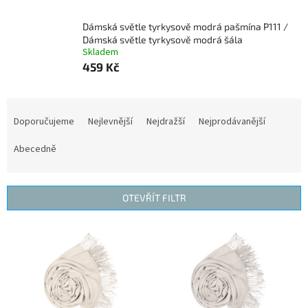
Dámská světle tyrkysově modrá pašmína P111 /
Dámská světle tyrkysově modrá šála
Skladem
459 Kč
Ř
a
Doporučujeme
Nejlevnější
Nejdražší
Nejprodávanější
z
e
Abecedně
n
í
p
OTEVŘÍT FILTR
r
o
V
d
ý
u
p
k
i
t
s
ů
p