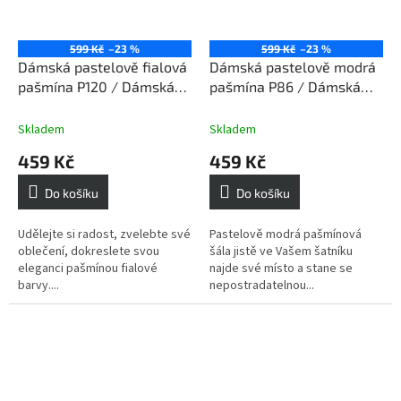
599 Kč
–23 %
599 Kč
–23 %
Dámská pastelově fialová
Dámská pastelově modrá
pašmína P120 / Dámská
pašmína P86 / Dámská
pastelově fialová šála
pastelově modrá šála
Skladem
Skladem
459 Kč
459 Kč
Do košíku
Do košíku
Udělejte si radost, zvelebte své
Pastelově modrá pašmínová
oblečení, dokreslete svou
šála jistě ve Vašem šatníku
eleganci pašmínou fialové
najde své místo a stane se
barvy....
nepostradatelnou...