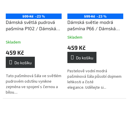
599 Kč
–23 %
599 Kč
–23 %
Dámská světlá pudrová
Dámská světle modrá
pašmína P102 / Dámská
pašmína P66 / Dámská
světlá pudrová šála
světle modrá šála
Skladem
Průměrné
Skladem
hodnocení
459 Kč
produktu
459 Kč
je
Do košíku
3,2
Do košíku
z
5
Pastelově vodní modrá
Tato pašmínová šála ve světlém
hvězdiček.
pašmínová šála působí dojmem
pudrovém odstínu vynikne
lehkosti a čisté
zejména ve spojení s černou a
elegance. Udělejte si...
bílou....