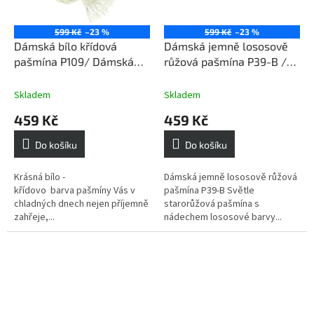
599 Kč
–23 %
599 Kč
–23 %
Dámská bílo křídová
Dámská jemně lososově
pašmína P109/ Dámská
růžová pašmína P39-B /
křídová šála
Dámská jemně lososově
růžová šála
Skladem
Skladem
459 Kč
459 Kč
Do košíku
Do košíku
Krásná bílo -
Dámská jemně lososově růžová
křídovo barva pašmíny Vás v
pašmína P39-B Světle
chladných dnech nejen příjemně
starorůžová pašmína s
zahřeje,...
nádechem lososové barvy...