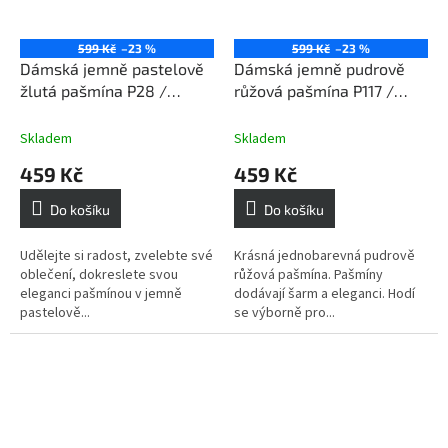
599 Kč
–23 %
599 Kč
–23 %
Dámská jemně pastelově
Dámská jemně pudrově
žlutá pašmína P28 /
růžová pašmína P117 /
Dámská jemně pastelově
Dámská růžová šála
žlutá šála
Skladem
Skladem
459 Kč
459 Kč
Do košíku
Do košíku
Udělejte si radost, zvelebte své
Krásná jednobarevná pudrově
oblečení, dokreslete svou
růžová pašmína. Pašmíny
eleganci pašmínou v jemně
dodávají šarm a eleganci. Hodí
pastelově...
se výborně pro...