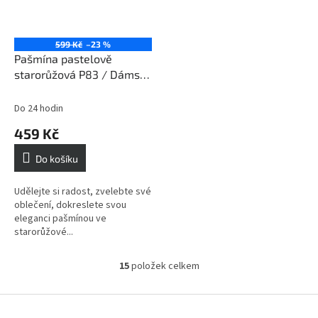
599 Kč
–23 %
Pašmína pastelově
starorůžová P83 / Dámská
pastelově starorůžová
šála
Do 24 hodin
459 Kč
Do košíku
Udělejte si radost, zvelebte své
oblečení, dokreslete svou
eleganci pašmínou ve
starorůžové...
15
položek celkem
O
v
l
Z
á
á