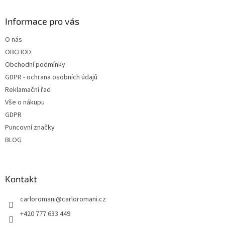
d
p
a
a
Informace pro vás
c
t
í
O nás
í
p
OBCHOD
r
v
Obchodní podmínky
k
GDPR - ochrana osobních údajů
y
Reklamační řad
v
ý
Vše o nákupu
p
GDPR
i
Puncovní značky
s
u
BLOG
Kontakt
carloromani
@
carloromani.cz
+420 777 633 449