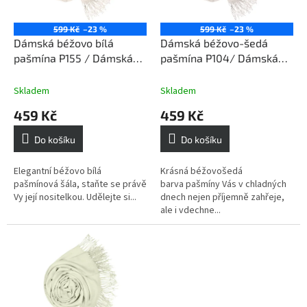
r
o
599 Kč
–23 %
599 Kč
–23 %
d
Dámská béžovo bílá
Dámská béžovo-šedá
u
pašmína P155 / Dámská
pašmína P104/ Dámská
k
béžovo bílá šála
béžovo-šedá pašmínová
t
šála
Skladem
Skladem
ů
459 Kč
459 Kč
Do košíku
Do košíku
Elegantní béžovo bílá
Krásná béžovošedá
pašmínová šála, staňte se právě
barva pašmíny Vás v chladných
Vy její nositelkou. Udělejte si...
dnech nejen příjemně zahřeje,
ale i vdechne...