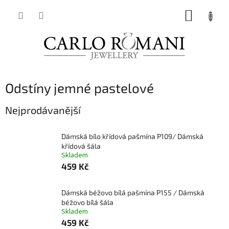
Přejít
NÁKUP
na
obsah
KOŠÍK
Odstíny jemné pastelové
Nejprodávanější
Dámská bílo křídová pašmína P109/ Dámská
křídová šála
Skladem
459 Kč
Dámská béžovo bílá pašmína P155 / Dámská
béžovo bílá šála
Skladem
459 Kč