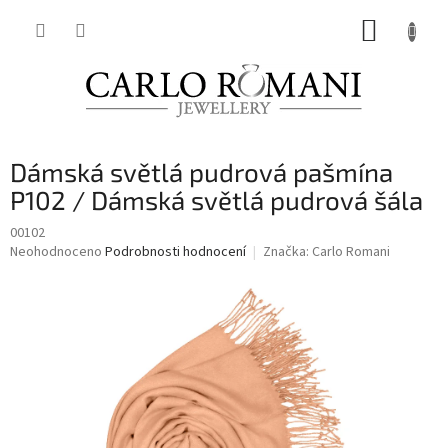
Přejít
NÁKUP
na
obsah
KOŠÍK
Dámská světlá pudrová pašmína
P102 / Dámská světlá pudrová šála
00102
Průměrné
Neohodnoceno
Podrobnosti hodnocení
Značka:
Carlo Romani
hodnocení
produktu
je
0,0
z
5
hvězdiček.