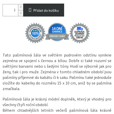
Přidat do košíku
Tato pašmínová šála ve světlém pudrovém odstínu vynikne
zejména ve spojení s černou a bílou. Dobře si také rozumí se
světlými barvami nebo s šedými tóny. Hodí se výborně jak pro
ženy, tak i pro muže. Zejména v tomto chladném období jsou
pašmíny příjemné do kabátu či k saku. Pašmínu také jednoduše
složíte do kabelky do rozměru 15 x 10 cm, aniž by se pašmína
zmačkala.
Pašmínová šála je krásný módní doplněk, který je vhodný pro
všechny čtyři roční období.
Během chladnějších letních večerů pašmínová šála krásně