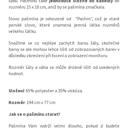
saku. Pašmínu také
jednoduše složíte do kabelky
do
rozměru 15 x 10 cm, aniž by se pašmína zmačkala.
Slovo pašmína je odvozené od "Pashm", což je staré
perské slovo, které znamená jemná látka rozměrů
velkého šátku.
Snažíme se co nejlépe zachytit barvu šály, skutečné
barvy se ale mohou lehce lišit od zobrazovaných barev v
důsledku zkreslení při focení a zobrazení monitoru.
Rozměr šály a váha se může drobně lišit od uvedených
hodnot.
Složení
: 65% polyester a 35% viskóza.
Rozměr
: 194 cm x 77 cm
Jak se o pašmínu starat?
Pašmína Vám vydrží velmi dlouho, pokud jí budete