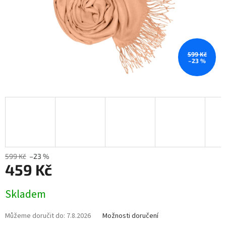
599 Kč
–23 %
599 Kč
–23 %
459 Kč
Měrná
Skladem
cena:
Můžeme doručit do:
7.8.2026
Možnosti doručení