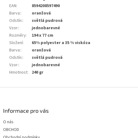
EAN
:
8594208597490
Barva:
:
oranžová
Odstín:
:
světlá pudrová
Vzor:
:
jednobarevné
Rozměry
:
194 x 77 cm
Složení
:
65% polyester a 35 % viskóza
Barva:
:
oranžová
Odstín:
:
světlá pudrová
Vzor:
:
jednobarevné
Hmotnost
:
240 gr
Z
á
p
a
Informace pro vás
t
O nás
í
OBCHOD
Obchodní podmínky