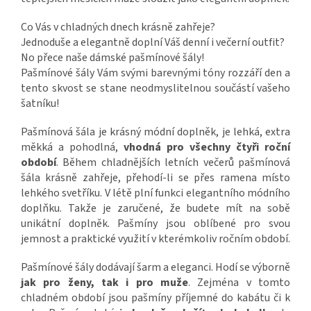
Co Vás v chladných dnech krásně zahřeje?
Jednoduše a elegantně doplní Váš denní i večerní outfit?
No přece naše dámské pašmínové šály!
Pašmínové šály Vám svými barevnými tóny rozzáří den a
tento skvost se stane neodmyslitelnou součástí vašeho
šatníku!
Pašmínová šála je krásný módní doplněk, je lehká, extra
měkká a pohodlná,
vhodná pro všechny čtyři roční
období
. Během chladnějších letních večerů pašmínová
šála krásně zahřeje, přehodí-li se přes ramena místo
lehkého svetříku. V létě plní funkci elegantního módního
doplňku. Takže je zaručené, že budete mít na sobě
unikátní doplněk. Pašmíny jsou oblíbené pro svou
jemnost a praktické využití v kterémkoliv ročním období.
Pašmínové šály dodávají šarm a eleganci. Hodí se výborně
jak pro ženy, tak i pro muže
. Zejména v tomto
chladném období jsou pašmíny příjemné do kabátu či k