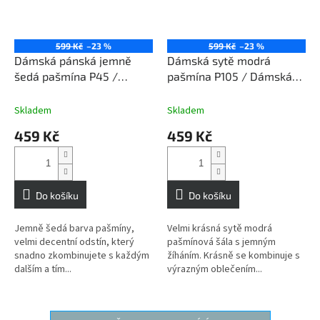
599 Kč
–23 %
599 Kč
–23 %
Dámská pánská jemně
Dámská sytě modrá
šedá pašmína P45 /
pašmína P105 / Dámská
Dámská pánská jemně
sytě modrá šála
šedá šála
Skladem
Skladem
459 Kč
459 Kč
Do košíku
Do košíku
Jemně šedá barva pašmíny,
Velmi krásná sytě modrá
velmi decentní odstín, který
pašmínová šála s jemným
snadno zkombinujete s každým
žíháním. Krásně se kombinuje s
dalším a tím...
výrazným oblečením...