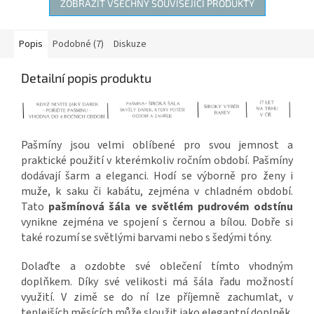
ZOBRAZIT VŠECHNY SOUVISEJÍCÍ PRODUKTY
Popis
Podobné (7)
Diskuze
Detailní popis produktu
Pašmíny jsou velmi oblíbené pro svou jemnost a
praktické použití v kterémkoliv ročním období. Pašmíny
dodávají šarm a eleganci. Hodí se výborně pro ženy i
muže, k saku či kabátu, zejména v chladném období.
Tato
pašmínová šála ve světlém pudrovém odstínu
vynikne zejména ve spojení s černou a bílou. Dobře si
také rozumí se světlými barvami nebo s šedými tóny.
Dolaďte a ozdobte své oblečení tímto vhodným
doplňkem. Díky své velikosti má šála řadu možností
využití. V zimě se do ní lze příjemně zachumlat, v
teplejších měsících může sloužit jako elegantní doplněk.