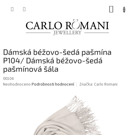
Přejít
NÁKUP
na
obsah
KOŠÍK
Dámská béžovo-šedá pašmína
P104/ Dámská béžovo-šedá
pašmínová šála
00104
Průměrné
Neohodnoceno
Podrobnosti hodnocení
Značka:
Carlo Romani
hodnocení
produktu
je
0,0
z
5
hvězdiček.