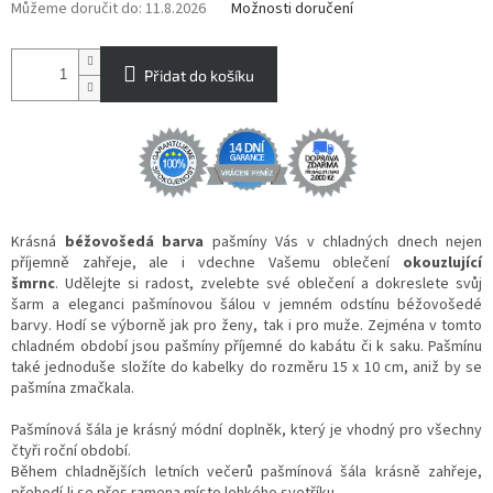
Můžeme doručit do:
11.8.2026
Možnosti doručení
Přidat do košíku
Krásná
béžovošedá barva
pašmíny Vás v chladných dnech nejen
příjemně zahřeje, ale i vdechne Vašemu oblečení
okouzlující
šmrnc
. Udělejte si radost, zvelebte své oblečení a dokreslete svůj
šarm a eleganci pašmínovou šálou v jemném odstínu béžovošedé
barvy. Hodí se výborně jak pro ženy, tak i pro muže. Zejména v tomto
chladném období jsou pašmíny příjemné do kabátu či k saku. Pašmínu
také jednoduše složíte do kabelky do rozměru 15 x 10 cm, aniž by se
pašmína zmačkala.
Pašmínová šála je krásný módní doplněk, který je vhodný pro všechny
čtyři roční období.
Během chladnějších letních večerů pašmínová šála krásně zahřeje,