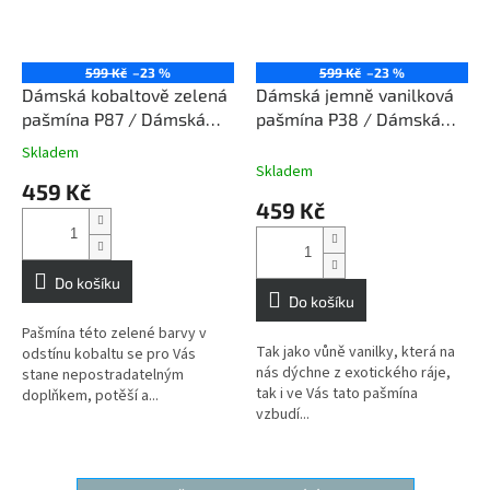
599 Kč
–23 %
599 Kč
–23 %
Dámská kobaltově zelená
Dámská jemně vanilková
pašmína P87 / Dámská
pašmína P38 / Dámská
kobaltově zelená šála
jemně vanilková šála
Skladem
Průměrné
Skladem
hodnocení
459 Kč
produktu
459 Kč
je
3,3
z
5
Do košíku
hvězdiček.
Do košíku
Pašmína této zelené barvy v
Tak jako vůně vanilky, která na
odstínu kobaltu se pro Vás
nás dýchne z exotického ráje,
stane nepostradatelným
tak i ve Vás tato pašmína
doplňkem, potěší a...
vzbudí...