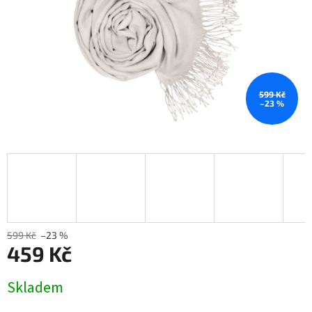
599 Kč
–23 %
599 Kč
–23 %
459 Kč
Měrná
Skladem
cena: