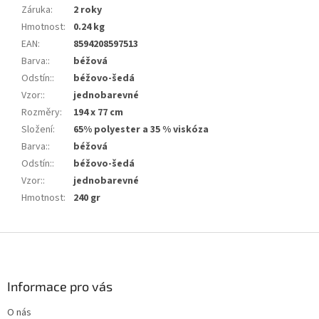
Záruka
:
2 roky
Hmotnost
:
0.24 kg
EAN
:
8594208597513
Barva:
:
béžová
Odstín:
:
béžovo-šedá
Vzor:
:
jednobarevné
Rozměry
:
194 x 77 cm
Složení
:
65% polyester a 35 % viskóza
Barva:
:
béžová
Odstín:
:
béžovo-šedá
Vzor:
:
jednobarevné
Hmotnost
:
240 gr
Z
á
p
a
Informace pro vás
t
O nás
í