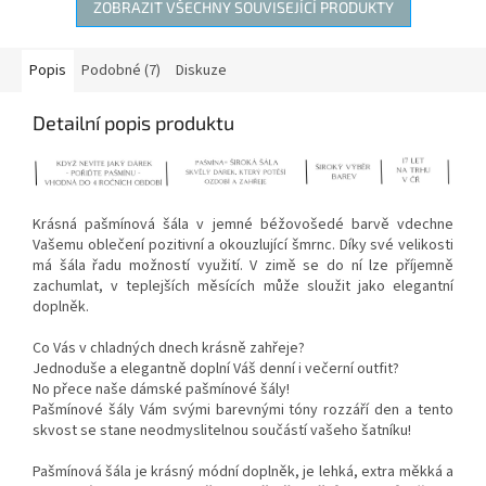
ZOBRAZIT VŠECHNY SOUVISEJÍCÍ PRODUKTY
Popis
Podobné (7)
Diskuze
Detailní popis produktu
Krásná pašmínová šála v jemné béžovošedé barvě vdechne
Vašemu oblečení pozitivní a okouzlující šmrnc. Díky své velikosti
má šála řadu možností využití. V zimě se do ní lze příjemně
zachumlat, v teplejších měsících může sloužit jako elegantní
doplněk.
Co Vás v chladných dnech krásně zahřeje?
Jednoduše a elegantně doplní Váš denní i večerní outfit?
No přece naše dámské pašmínové šály!
Pašmínové šály Vám svými barevnými tóny rozzáří den a tento
skvost se stane neodmyslitelnou součástí vašeho šatníku!
Pašmínová šála je krásný módní doplněk, je lehká, extra měkká a