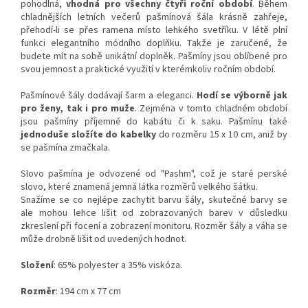
pohodlná,
vhodná pro všechny čtyři roční období
. Během
chladnějších letních večerů pašmínová šála krásně zahřeje,
přehodí-li se přes ramena místo lehkého svetříku. V létě plní
funkci elegantního módního doplňku.
Takže je zaručené, že
budete mít na sobě unikátní doplněk. Pašmíny jsou oblíbené pro
svou jemnost a praktické využití v kterémkoliv ročním období.
Pašmínové šály dodávají šarm a eleganci.
Hodí se výborně jak
pro ženy, tak i pro muže
. Zejména v tomto chladném období
jsou pašmíny příjemné do kabátu či k saku.
Pašmínu také
jednoduše složíte do kabelky
do rozměru 15 x 10 cm, aniž by
se pašmína zmačkala.
Slovo pašmína je odvozené od "Pashm", což je staré perské
slovo, které znamená jemná látka rozměrů velkého šátku.
Snažíme se co nejlépe zachytit barvu šály, skutečné barvy se
ale mohou lehce lišit od zobrazovaných barev v důsledku
zkreslení při focení a zobrazení monitoru.
Rozměr šály a váha se
může drobně lišit od uvedených hodnot.
Složení
: 65% polyester a 35% viskóza.
Rozměr
: 194 cm x 77 cm