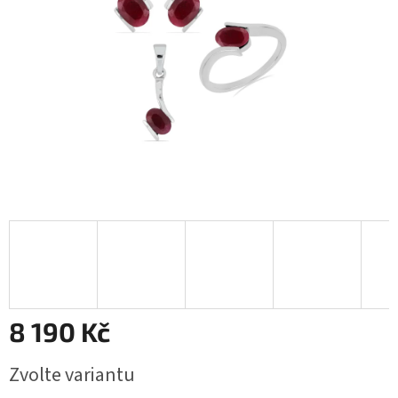
8 190 Kč
Měrná
Zvolte variantu
cena: