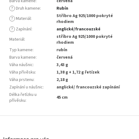
Barva kamene
:
červená
?
Druh kamene
:
Rubín
Stříbro Ag 925/1000 pokryté
?
Materiál
:
rhodiem
?
Zapínání
:
anglické/francouzské
stříbro Ag 925/1000 pokryté
Materiál
:
rhodiem
Typ kamene
:
rubín
Barva kamene
:
červená
Váha náušnic
:
3,43 g
Váha přívěsku
:
1,38 g + 1,72 g řetízek
Váha prstenu
:
2,18 g
Zapínání u náušnic
:
anglické/ francouzské zapínání
Délka řetízku u
45 cm
přívěsku
:
Z
á
p