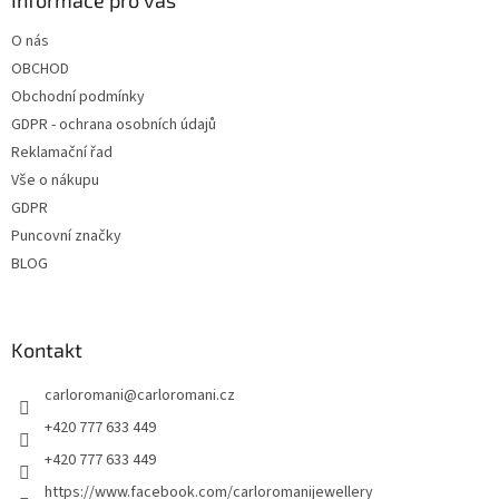
a
Informace pro vás
t
O nás
í
OBCHOD
Obchodní podmínky
GDPR - ochrana osobních údajů
Reklamační řad
Vše o nákupu
GDPR
Puncovní značky
BLOG
Kontakt
carloromani
@
carloromani.cz
+420 777 633 449
+420 777 633 449
https://www.facebook.com/carloromanijewellery