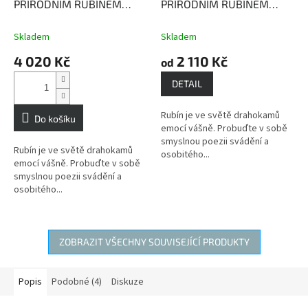
PŘÍRODNÍM RUBÍNEM
PŘÍRODNÍM RUBÍNEM
CALABRIA
rubín - kámen
CALABRIA
Rubín přináší
lásky, vášně a bohatství
bohatství a lásku.
Skladem
Skladem
4 020 Kč
2 110 Kč
od
DETAIL
Rubín je ve světě drahokamů
Do košíku
emocí vášně. Probuďte v sobě
smyslnou poezii svádění a
Rubín je ve světě drahokamů
osobitého...
emocí vášně. Probuďte v sobě
smyslnou poezii svádění a
osobitého...
ZOBRAZIT VŠECHNY SOUVISEJÍCÍ PRODUKTY
Popis
Podobné (4)
Diskuze