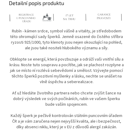
Detailní popis produktu
Rubín - kámen srdce, symbol vášně a vitality, je středobodem
této ohromující sady šperků. Jemně osazené do čistého stříbra
ryzosti 925/1000, tyto klenoty jsou nejen okouzlující na pohled,
ale jsou také nositeli hlubokého významu a síly.
Obklopte se energií, která povzbuzuje a odráží vaši vnitřní sílu a
krásu. Noste tuto soupravu a pocítíte, jak se plachost rozplyne a
jak se místo ní rozlévá sebevědomí a smělost. Vzývejte pomocí
těchto šperků pozitivní myšlenky a lásku, nechte se unášet na
vlně úspěchu a seberealizace.
Ať už hledáte životního partnera nebo chcete zvýšit šance na
dobrý výsledek ve svých počínáních, rubín ve vašem šperku
bude vaším spojencem.
Každý šperk je pečlivě kontrolován státním puncovním úřadem
ČR a je vám zaručena nejen nejvyšší kvalita, ale i bezpečnost,
díky absenci niklu, který je v EU z důvodů alergií zakázán.