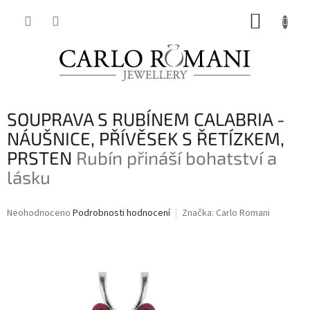
Přejít
NÁKUP
na
obsah
KOŠÍK
SOUPRAVA S RUBÍNEM CALABRIA -
NÁUŠNICE, PŘÍVĚSEK S ŘETÍZKEM,
PRSTEN
Rubín přináší bohatství a
lásku
Průměrné
Neohodnoceno
Podrobnosti hodnocení
Značka:
Carlo Romani
hodnocení
produktu
je
0,0
z
5
hvězdiček.