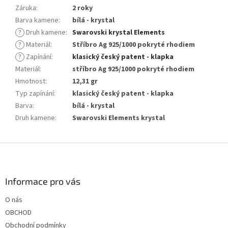
Záruka
:
2 roky
Barva kamene
:
bílá - krystal
?
Druh kamene
:
Swarovski krystal Elements
?
Materiál
:
Stříbro Ag 925/1000 pokryté rhodiem
?
Zapínání
:
klasický český patent - klapka
Materiál
:
stříbro Ag 925/1000 pokryté rhodiem
Hmotnost
:
12,31 gr
Typ zapínání
:
klasický český patent - klapka
Barva
:
bílá - krystal
Druh kamene
:
Swarovski Elements krystal
Z
á
p
a
Informace pro vás
t
O nás
í
OBCHOD
Obchodní podmínky