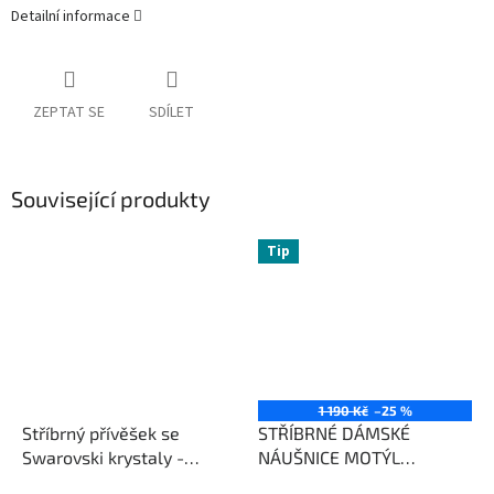
Detailní informace
ZEPTAT SE
SDÍLET
Související produkty
Tip
1 190 Kč
–25 %
Stříbrný přívěšek se
STŘÍBRNÉ DÁMSKÉ
Swarovski krystaly -
NÁUŠNICE MOTÝL
Sparkling Swarovski
náušnice pro dívku