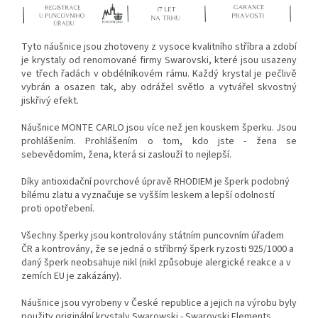
Tyto náušnice jsou zhotoveny z vysoce kvalitního stříbra a zdobí
je krystaly od renomované firmy Swarovski, které jsou usazeny
ve třech řadách v obdélníkovém rámu. Každý krystal je pečlivě
vybrán a osazen tak, aby odrážel světlo a vytvářel skvostný
jiskřivý efekt.
Náušnice MONTE CARLO jsou více než jen kouskem šperku. Jsou
prohlášením. Prohlášením o tom, kdo jste - žena se
sebevědomím, žena, která si zaslouží to nejlepší.
Díky antioxidační povrchové úpravě RHODIEM je šperk podobný
bílému zlatu a vyznačuje se vyšším leskem a lepší odolností
proti opotřebení.
Všechny šperky jsou kontrolovány státním puncovním úřadem
ČR a kontrovány, že se jedná o stříbrný šperk ryzosti 925/1000 a
daný šperk neobsahuje nikl (nikl způsobuje alergické reakce a v
zemích EU je zakázány).
Náušnice jsou vyrobeny v České republice a jejich na výrobu byly
použity originální krystaly Swarowski - Swarovski Elements.