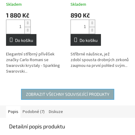
Elements MONTE CARLO
krásnou jako motýlek
Skladem
Skladem
originální šperky pro
1 880 Kč
890 Kč
každou příležitost
Do košíku
Do košíku
Elegantní stříbrný přívěšek
Stříbrné náušnice, jež
značky Carlo Romani se
zdobí spousta drobných zirkonů
Swarovski krystaly - Sparkling
zaujmou na první pohled svým...
Swarovski...
ZOBRAZIT VŠECHNY SOUVISEJÍCÍ PRODUKTY
Popis
Podobné (7)
Diskuze
Detailní popis produktu