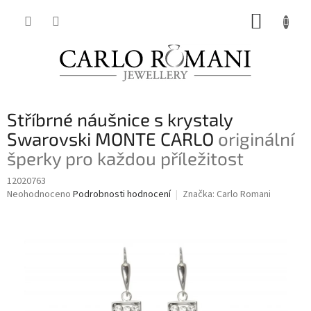
Přejít
NÁKUP
na
obsah
KOŠÍK
Stříbrné náušnice s krystaly
Swarovski MONTE CARLO
originální
šperky pro každou příležitost
12020763
Průměrné
Neohodnoceno
Podrobnosti hodnocení
Značka:
Carlo Romani
hodnocení
produktu
je
0,0
z
5
hvězdiček.