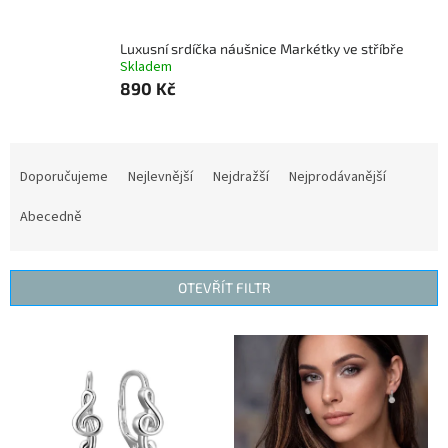
Luxusní srdíčka náušnice Markétky ve stříbře
Skladem
890 Kč
Ř
a
Doporučujeme
Nejlevnější
Nejdražší
Nejprodávanější
z
e
Abecedně
n
í
p
OTEVŘÍT FILTR
r
o
V
d
ý
u
p
k
i
t
s
ů
p