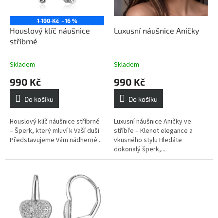
r
o
1 190 Kč
–16 %
d
Houslový klíč náušnice
Luxusní náušnice Aničky
u
stříbrné
k
t
Skladem
Skladem
ů
990 Kč
990 Kč
Do košíku
Do košíku
Houslový klíč náušnice stříbrné
Luxusní náušnice Aničky ve
– Šperk, který mluví k Vaší duši
stříbře – Klenot elegance a
Představujeme Vám nádherné...
vkusného stylu Hledáte
dokonalý šperk,...