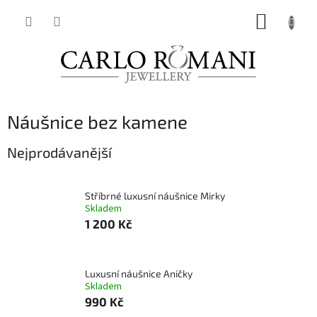
Přejít
NÁKUP
na
obsah
KOŠÍK
Náušnice bez kamene
Nejprodávanější
Stříbrné luxusní náušnice Mirky
Skladem
1 200 Kč
Luxusní náušnice Aničky
Skladem
990 Kč