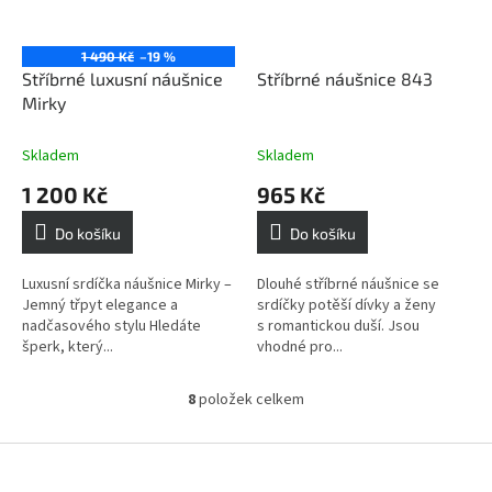
1 490 Kč
–19 %
Stříbrné luxusní náušnice
Stříbrné náušnice 843
Mirky
Skladem
Skladem
1 200 Kč
965 Kč
Do košíku
Do košíku
Luxusní srdíčka náušnice Mirky –
Dlouhé stříbrné náušnice se
Jemný třpyt elegance a
srdíčky potěší dívky a ženy
nadčasového stylu Hledáte
s romantickou duší. Jsou
šperk, který...
vhodné pro...
8
položek celkem
O
v
l
Z
á
á
d