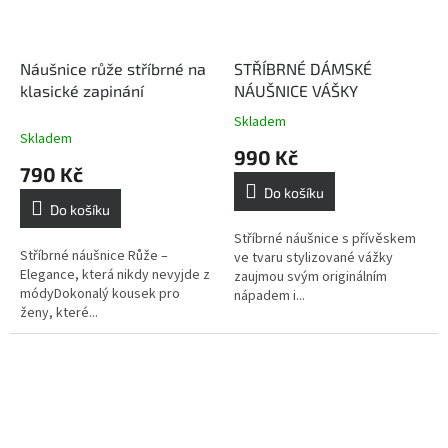
Náušnice růže stříbrné na
STŘÍBRNÉ DÁMSKÉ
klasické zapinání
NÁUŠNICE VÁŠKY
Skladem
Průměrné
Skladem
hodnocení
990 Kč
produktu
790 Kč
je
Do košíku
5,0
Do košíku
z
5
Stříbrné náušnice s přívěskem
Stříbrné náušnice Růže –
hvězdiček.
ve tvaru stylizované vážky
Elegance, která nikdy nevyjde z
zaujmou svým originálním
módyDokonalý kousek pro
nápadem i...
ženy, které...