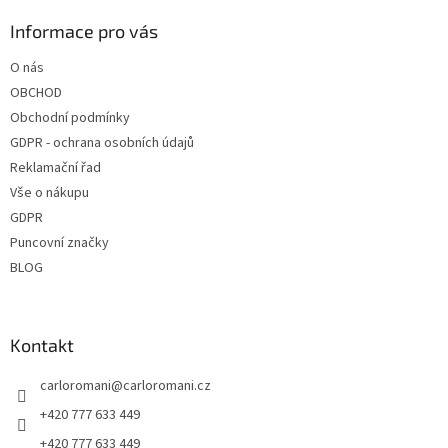
p
a
a
Informace pro vás
c
t
í
O nás
í
p
OBCHOD
r
v
Obchodní podmínky
k
GDPR - ochrana osobních údajů
y
Reklamační řad
v
ý
Vše o nákupu
p
GDPR
i
Puncovní značky
s
u
BLOG
Kontakt
carloromani
@
carloromani.cz
+420 777 633 449
+420 777 633 449