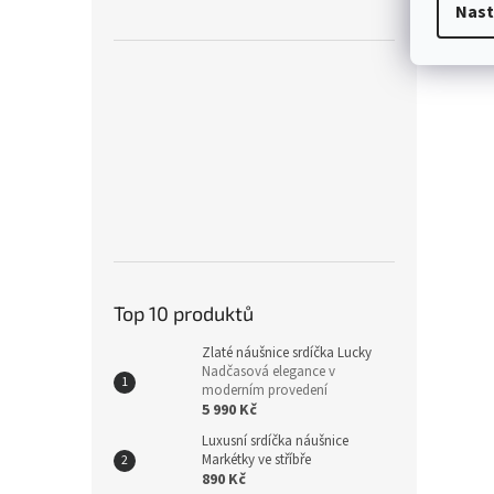
Nast
Top 10 produktů
Zlaté náušnice srdíčka Lucky
Nadčasová elegance v
moderním provedení
5 990 Kč
Luxusní srdíčka náušnice
Markétky ve stříbře
890 Kč