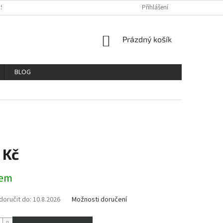
OSOBNÍCH ÚDAJŮ
REKLAMAČNÍ ŘAD
VŠE O NÁKUPU
Přihlášení
GDPR
NÁKUPNÍ
Prázdný košík
KOŠÍK
BLOG
 Kč
dem
oručit do:
10.8.2026
Možnosti doručení