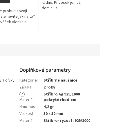
klidné. Přívěsek jemuž
dominuje...
e probudit svoji
 ale nevíte jak na to?
ívěšek Alenka s
.
Doplňkové parametry
y a dívky
Kategorie
:
Stříbrné náušnice
Záruka
:
2 roky
?
Stříbro Ag 925/1000
Materiál
:
pokryté rhodiem
Hmotnost
:
4,2 gr
Velikost
:
30 x 30 mm
Materiál
:
Stříbro- ryzost: 925/1000