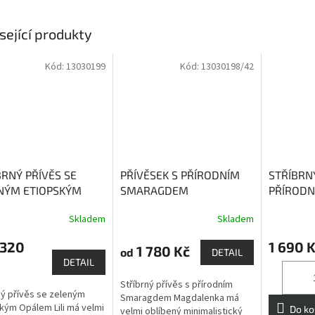
sející produkty
Kód:
13030199
Kód:
13030198/42
BRNÝ PŘÍVĚS SE
PŘÍVĚSEK S PŘÍRODNÍM
STŘÍBRN
NÝM ETIOPSKÝM
SMARAGDEM
PŘÍRODN
EM LILI
kámen lásky,
MAGDALENKA
Smaragd -
ALENKA
Skladem
Skladem
 vášně, důvěry a
kámen bohatství a moci
magickou 
sti
přitahuje 
 320
1 690 
1 780 Kč
od
DETAIL
DETAIL
Stříbrný přívěs s přírodním
ný přívěs se zeleným
Smaragdem Magdalenka má
kým Opálem Lili má velmi
Do ko
velmi oblíbený minimalistický