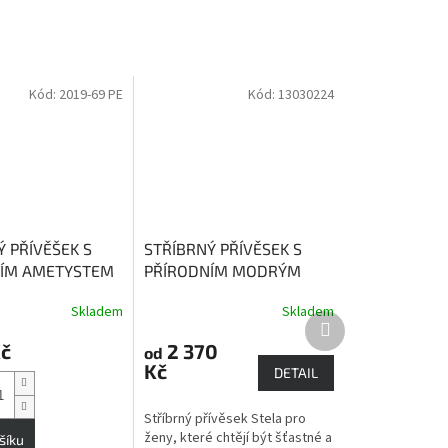
Kód:
2019-69 PE
Kód:
13030224
Ý PŘÍVĚŠEK S
STŘÍBRNÝ PŘÍVĚSEK S
ÍM AMETYSTEM
PŘÍRODNÍM MODRÝM
Ametyst má
TOPAZEM STELA
modrý
Skladem
Skladem
sílu, která
Topaz dodává vnitřní sílu
Další
lidi
a sebeuvědomění
produkt
Kč
2 370
od
Kč
DETAIL
Stříbrný přívěsek Stela pro
ženy, které chtějí být šťastné a
šíku