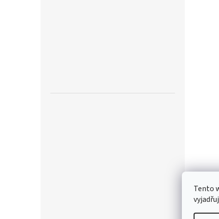
Tento 
vyjadřu