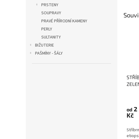
PRSTENY
SOUPRAVY
Souvi
PRAVÉ PŘÍRODNÍ KAMENY
PERLY
SULTANITY
BIŽUTERIE
PAŠMÍNY - ŠÁLY
STŘÍ
ZELE
OPÁL
něhy,
věrno
2
od
Kč
Stříbr
etiops