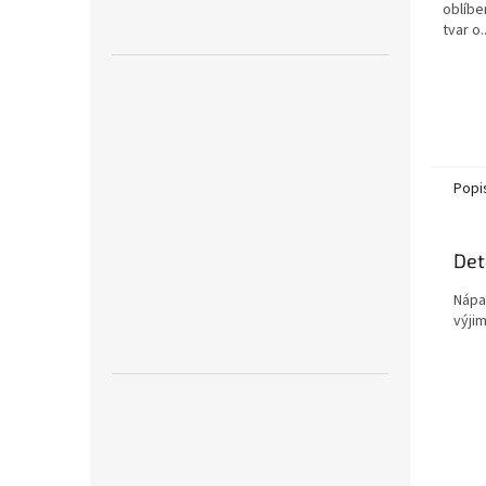
oblíbe
tvar o..
Popi
Det
Nápa
výji