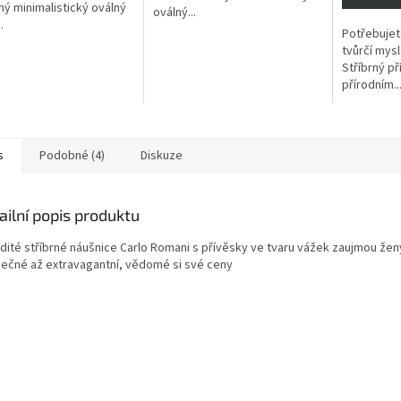
ný minimalistický oválný
oválný...
.
Potřebujet
tvůrčí mysl
Stříbrný př
přírodním..
s
Podobné (4)
Diskuze
ailní popis produktu
dité stříbrné náušnice Carlo Romani s přívěsky ve tvaru vážek zaujmou žen
mečné až extravagantní, vědomé si své ceny