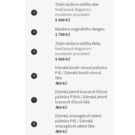
Zlaté náušnice srdíčka Alex
Nadčasová elegance v
moderním provedení
5 990 Kč
Náušnice originálního designu
1 790 Kč
Zlaté náušnice srdíčka Mirky
Nadčasová elegance v
moderním provedení
6 000 Kč
Dámská bordó-vínová pašmína
P41 / Dámská bordó-vínová
šála
459 Kč
Dámská jemně lososově růžová
pašmína P39-B / Dámská jemně
lososově růžová šála
459 Kč
Dámská smaragdově zelená
pašmína P81 / Dámská
smaragdově zelená šála
459 Kč