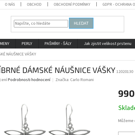
O NÁS
OBCHOD
OBCHODNÍ PODMÍNKY
GDPR - OCHRANA 
HLEDAT
AMENY
PERLY
PAŠMÍNY - ŠÁLY
Jak zjistit velikost prstenu
KÉ NÁUŠNICE VÁŠKY
ÍBRNÉ DÁMSKÉ NÁUŠNICE VÁŠKY
12020130
né
cení
Podrobnosti hodnocení
Značka:
Carlo Romani
ní
990
u
Měrná
Skla
cena:
ek.
Můžeme d