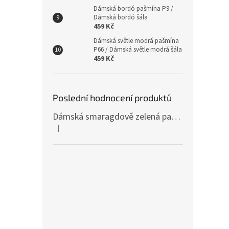
Dámská bordó pašmína P9 /
Dámská bordó šála
459 Kč
Dámská světle modrá pašmína
P66 / Dámská světle modrá šála
459 Kč
Poslední hodnocení produktů
Dámská smaragdově zelená pašmína P81 / Dámská smaragdově zelená šála
|
Hodnocení produktu je 4 z 5 hvězdiček.