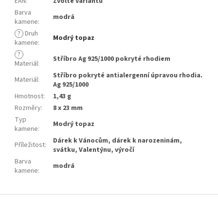
EAN
:
Zvolte variantu
Barva
modrá
kamene
:
?
Druh
Modrý topaz
kamene
:
?
Stříbro Ag 925/1000 pokryté rhodiem
Materiál
:
Stříbro pokryté antialergenní úpravou rhodia.
Materiál
:
Ag 925/1000
Hmotnost
:
1,43 g
Rozměry
:
8 x 23 mm
Typ
Modrý topaz
kamene
:
Dárek k Vánocům, dárek k narozeninám,
Příležitost
:
svátku, Valentýnu, výročí
Barva
modrá
kamene
:
Z
á