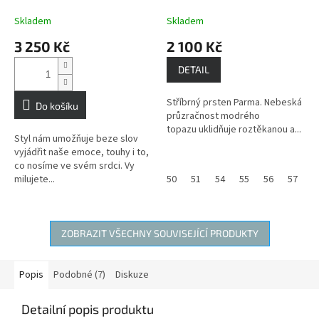
PARMA
Modrý Topaz
PARMA
Modrý Topaz
dodává vnitřní sílu a
dodává vnitřní sílu a
Skladem
Skladem
sebeuvědomění.
sebeuvědomění
3 250 Kč
2 100 Kč
DETAIL
Stříbrný prsten Parma. Nebeská
Do košíku
průzračnost modrého
topazu uklidňuje roztěkanou a...
Styl nám umožňuje beze slov
vyjádřit naše emoce, touhy i to,
co nosíme ve svém srdci. Vy
milujete...
50
51
54
55
56
57
5
ZOBRAZIT VŠECHNY SOUVISEJÍCÍ PRODUKTY
Popis
Podobné (7)
Diskuze
Detailní popis produktu