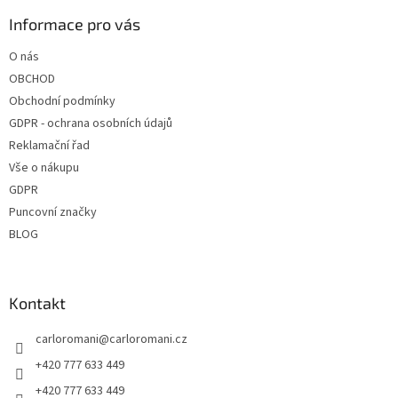
p
a
Informace pro vás
t
O nás
í
OBCHOD
Obchodní podmínky
GDPR - ochrana osobních údajů
Reklamační řad
Vše o nákupu
GDPR
Puncovní značky
BLOG
Kontakt
carloromani
@
carloromani.cz
+420 777 633 449
+420 777 633 449