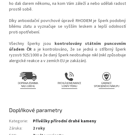
ho dali darem někomu, na kom Vám záleží a nebo udělali radost
prostě sobě.
Díky antioxidační povrchové úpravě RHODIEM je šperk podobný
bílému zlatu a vyznačuje se vyšším leskem a lepší odolností
proti opotřebení.
Všechny šperky jsou
kontrolovány státním puncovním
úřadem ČR
a je kontrolováno, že se jedná o stříbrný šperk
ryzosti 925/1000 a že daný šperk neobsahuje nikl (nikl způsobuje
alergické reakce a v zemích EU je zakázán
).
Doplňkové parametry
Kategorie
:
Přívěšky přírodní drahé kameny
Záruka
:
2 roky