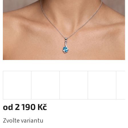
od
2 190 Kč
Měrná
Zvolte variantu
cena: