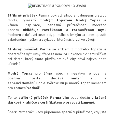
Stříbrný přívěšek Parma
pokrytý silnou antialergenní vrstvou
rhódia, vysázený
modrým topazem
.
Modrý Topaz
je
kámen
inspirace
, nebeská průzračnost modrého
Topazu
uklidňuje roztěkanou a rozbouřenou mysl
.
Podporuje duševní inspiraci, pomáhá s lehkým srdcem opustit
zakořeněné myšlení a zvyklosti, které nás brzdí ve vývoji.
Stříbrný přívěšek Parma
se srdcem z modrého Topazu je
dostatečně výmluvný, třebaže nemluví. Dokonce nic nemusí říkat
ani dárce, který tímto přívěskem své city dává najevo dosti
zřetelně.
Modrý Topaz
proměňuje všechny negativní emoce na
pozitivní,
nositeli dodává vnitřní sílu a
sebeuvědomění
. Podle zvěrokruhu je modrý Topaz kamenem
pro znamení
Vodnář
.
Tento
stříbrný přívěšek Parma
Vám bude dodán
v krásné
dárkové krabičce s certifikátem o pravosti kamenů
.
Šperk Parma Vám vždy připomene speciální příležitost, kdy jste