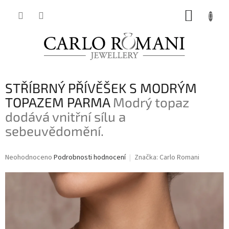
Přejít
NÁKUP
na
obsah
KOŠÍK
STŘÍBRNÝ PŘÍVĚŠEK S MODRÝM
TOPAZEM PARMA
Modrý topaz
dodává vnitřní sílu a
sebeuvědomění.
Průměrné
Neohodnoceno
Podrobnosti hodnocení
Značka:
Carlo Romani
hodnocení
produktu
je
0,0
z
5
hvězdiček.