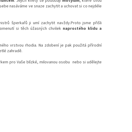
sluncem
. Jejich květy se podobají
motýlům
, které svou
o sebe nasáváme ve snaze zachytit a uchovat si co nejdéle
strů šperkařů ji umí zachytit navždy.Proto jsme přišli
omenutí si těch úžasných chvilek
naprostého klidu a
ého vrstvou rhodia. Na zdobení je pak použitá přírodní
vetlé zahradě.
kem pro Vaše blízké, milovanou osobu nebo si udělejte