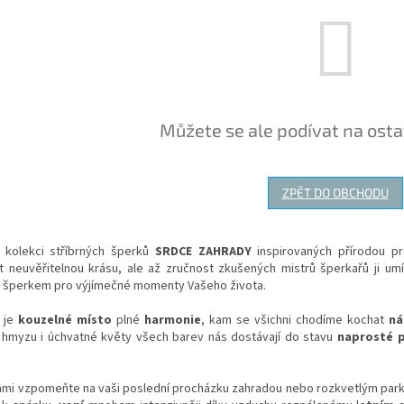
Můžete se ale podívat na osta
ZPĚT DO OBCHODU
 kolekci stříbrných šperků
SRDCE ZAHRADY
inspirovaných přírodou p
it neuvěřitelnou krásu, ale až zručnost zkušených mistrů šperkařů ji u
m šperkem pro výjímečné momenty Vašeho života.
 je
kouzelné místo
plné
harmonie
, kam se všichni chodíme kochat
ná
 hmyzu i úchvatné květy všech barev nás dostávají do stavu
naprosté 
sami vzpomeňte na vaši poslední procházku zahradou nebo rozkvetlým parke