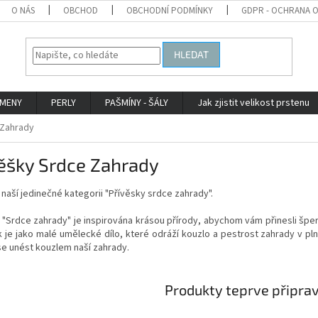
O NÁS
OBCHOD
OBCHODNÍ PODMÍNKY
GDPR - OCHRANA 
HLEDAT
AMENY
PERLY
PAŠMÍNY - ŠÁLY
Jak zjistit velikost prstenu
 Zahrady
ěšky Srdce Zahrady
v naší jedinečné kategorii "Přívěsky srdce zahrady".
"Srdce zahrady" je inspirována krásou přírody, abychom vám přinesli šper
 je jako malé umělecké dílo, které odráží kouzlo a pestrost zahrady v p
se unést kouzlem naší zahrady.
Produkty teprve připra