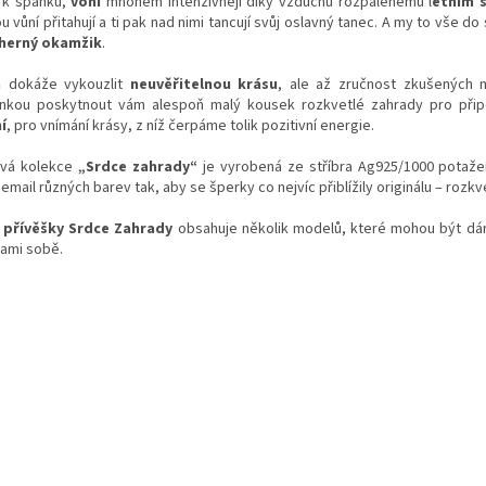
í k spánku,
voní
mnohem intenzivněji díky vzduchu rozpálenému l
etním 
vůní přitahují a ti pak nad nimi tancují svůj oslavný tanec. A my to vše d
herný okamžik
.
a
dokáže vykouzlit
neuvěřitelnou krásu
, ale až zručnost zkušených mi
nkou poskytnout vám alespoň malý kousek rozkvetlé zahrady pro přip
í
, pro vnímání krásy, z níž čerpáme tolik pozitivní energie.
ová kolekce
„Srdce zahrady“
je vyrobená ze stříbra Ag925/1000 potažen
 email různých barev tak, aby se šperky co nejvíc přiblížily originálu – rozk
e
přívěšky Srdce Zahrady
obsahuje několik modelů, které mohou být dár
sami sobě.