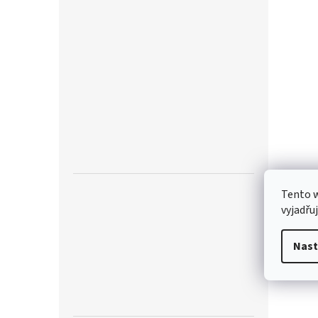
Tento 
vyjadřu
Nast