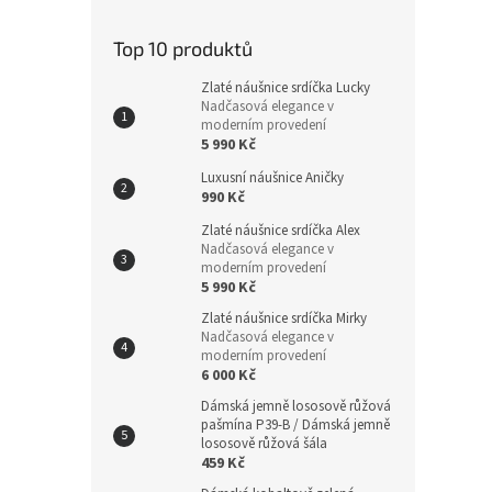
Top 10 produktů
Zlaté náušnice srdíčka Lucky
Nadčasová elegance v
moderním provedení
5 990 Kč
Luxusní náušnice Aničky
990 Kč
Zlaté náušnice srdíčka Alex
Nadčasová elegance v
moderním provedení
5 990 Kč
Zlaté náušnice srdíčka Mirky
Nadčasová elegance v
moderním provedení
6 000 Kč
Dámská jemně lososově růžová
pašmína P39-B / Dámská jemně
lososově růžová šála
459 Kč