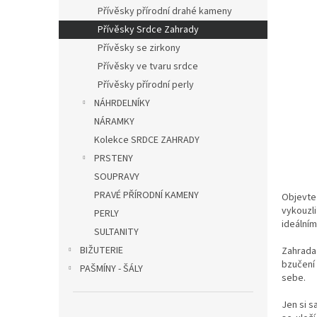
n
Přívěsky přírodní drahé kameny
e
Přívěsky Srdce Zahrady
l
Přívěsky se zirkony
Přívěsky ve tvaru srdce
Přívěsky přírodní perly
NÁHRDELNÍKY
NÁRAMKY
Kolekce SRDCE ZAHRADY
PRSTENY
SOUPRAVY
PRAVÉ PŘÍRODNÍ KAMENY
Objevte
vykouzl
PERLY
ideální
SULTANITY
BIŽUTERIE
Zahrada
bzučení
PAŠMÍNY - ŠÁLY
sebe.
Jen si 