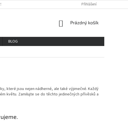
OSOBNÍCH ÚDAJŮ
REKLAMAČNÍ ŘAD
VŠE O NÁKUPU
Přihlášení
GDPR
NÁKUPNÍ
Prázdný košík
KOŠÍK
BLOG
ky, které jsou nejen nádherné, ale také výjimečné. Každý
lném květu.
Zamilujte se do těchto jedinečných přívěsků a
vujeme.