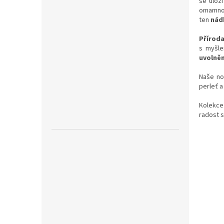
se ulož
omamnou 
ten
nád
Přírod
s myšle
uvolněn
Naše n
perleť a
Kolekc
radost 