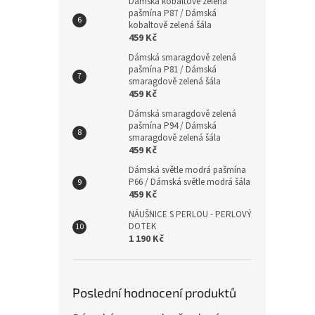
Dámská kobaltově zelená
pašmína P87 / Dámská
kobaltově zelená šála
459 Kč
Dámská smaragdově zelená
pašmína P81 / Dámská
smaragdově zelená šála
459 Kč
Dámská smaragdově zelená
pašmína P94 / Dámská
smaragdově zelená šála
459 Kč
Dámská světle modrá pašmína
P66 / Dámská světle modrá šála
459 Kč
NÁUŠNICE S PERLOU - PERLOVÝ
DOTEK
1 190 Kč
Poslední hodnocení produktů