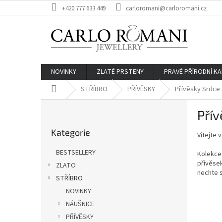
Přejít
+420 777 633 449
carloromani@carloromani.cz
na
obsah
NOVINKY
ZLATÉ PRSTENY
PRAVÉ PŘÍRODNÍ K
Domů
STŘÍBRO
PŘÍVĚSKY
Přívěsky Srdce
P
Přív
o
Přeskočit
s
Kategorie
kategorie
Vítejte 
t
r
BESTSELLERY
Kolekce 
a
přívěsek
ZLATO
n
nechte 
STŘÍBRO
n
í
NOVINKY
p
NÁUŠNICE
a
PŘÍVĚSKY