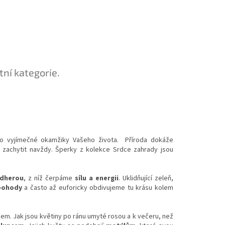
tní kategorie.
ro vyjímečné okamžiky Vašeho života. Příroda dokáže
mí zachytit navždy. Šperky z kolekce Srdce zahrady jsou
dherou
, z níž čerpáme
sílu a energii
. Uklidňující zeleň,
pohody
a často až euforicky obdivujeme tu krásu kolem
m. Jak jsou květiny po ránu umyté rosou a k večeru, než