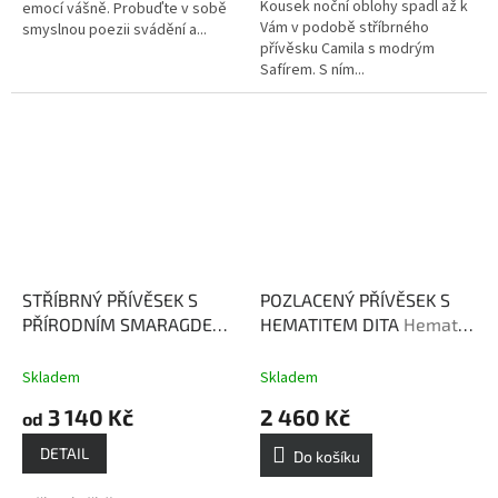
Kousek noční oblohy spadl až k
emocí vášně. Probuďte v sobě
hvězdiček.
Vám v podobě stříbrného
smyslnou poezii svádění a...
přívěsku Camila s modrým
Safírem. S ním...
STŘÍBRNÝ PŘÍVĚSEK S
POZLACENÝ PŘÍVĚSEK S
PŘÍRODNÍM SMARAGDEM
HEMATITEM DITA
Hematit
APOLENKA
Smaragd -
posiluje naši ochranu
kámen bohatství a moci
Skladem
Skladem
3 140 Kč
2 460 Kč
od
DETAIL
Do košíku