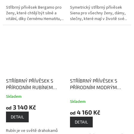
Stříbrný přívěsek Bergamo pro
Symetrický stříbrný přívěsek
ženy, které chtějí být silné a
Siena pro všechny ženy, dámy,
vitální, díky černému Hematitu,...
slečny, které mají v životě své...
STŘÍBRNÝ PŘÍVĚSEK S
STŘÍBRNÝ PŘÍVĚSEK S
PŘÍRODNÍM RUBÍNEM
PŘÍRODNÍM MODRÝM
JUSTÝNA
Rubín - kámen
SAFÍREM CAMILA
Safír je
Skladem
Průměrné
lásky, vášně a bohatství
kamenem moudrosti,
Skladem
hodnocení
3 140 Kč
upřímnosti a věrnosti
od
produktu
4 160 Kč
od
je
DETAIL
5,0
DETAIL
z
Rubín je ve světě drahokamů
5