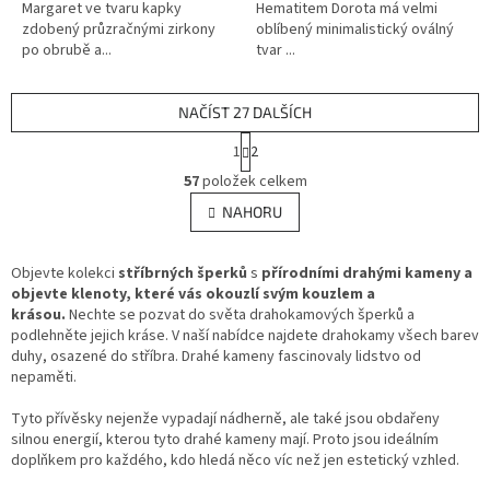
Margaret ve tvaru kapky
Hematitem Dorota má velmi
zdobený průzračnými zirkony
oblíbený minimalistický oválný
po obrubě a...
tvar ...
NAČÍST 27 DALŠÍCH
S
1
2
t
O
r
57
položek celkem
v
á
l
NAHORU
n
á
k
d
o
v
Objevte kolekci
stříbrných šperků
a
s
přírodními drahými kameny a
á
objevte klenoty, které vás okouzlí svým kouzlem a
c
n
krásou.
Nechte se pozvat do světa drahokamových šperků a
í
í
podlehněte jejich kráse. V naší nabídce najdete drahokamy všech barev
p
duhy, osazené do stříbra. Drahé kameny fascinovaly lidstvo od
r
nepaměti.
v
k
Tyto přívěsky nejenže vypadají nádherně, ale také jsou obdařeny
y
silnou energií, kterou tyto drahé kameny mají. Proto jsou ideálním
v
doplňkem pro každého, kdo hledá něco víc než jen estetický vzhled.
ý
p