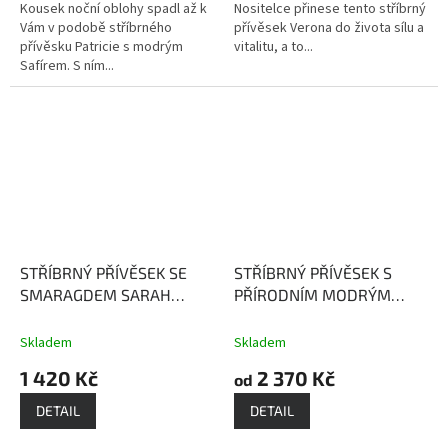
Kousek noční oblohy spadl až k
Nositelce přinese tento stříbrný
Vám v podobě stříbrného
přívěsek Verona do života sílu a
přívěsku Patricie s modrým
vitalitu, a to...
Safírem. S ním...
STŘÍBRNÝ PŘÍVĚSEK SE
STŘÍBRNÝ PŘÍVĚSEK S
SMARAGDEM SARAH
PŘÍRODNÍM MODRÝM
Smaragd - kámen
TOPAZEM STELA
modrý
bohatství a moci
Topaz dodává vnitřní sílu a
Skladem
Skladem
sebeuvědomění
1 420 Kč
2 370 Kč
od
DETAIL
DETAIL