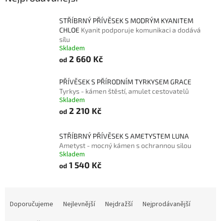
STŘÍBRNÝ PŘÍVĚSEK S MODRÝM KYANITEM
CHLOE
Kyanit podporuje komunikaci a dodává
sílu
Skladem
2 660 Kč
od
PŘÍVĚSEK S PŘÍRODNÍM TYRKYSEM GRACE
Tyrkys - kámen štěstí, amulet cestovatelů
Skladem
2 210 Kč
od
STŘÍBRNÝ PŘÍVĚSEK S AMETYSTEM LUNA
Ametyst - mocný kámen s ochrannou silou
Skladem
1 540 Kč
od
Ř
a
Doporučujeme
Nejlevnější
Nejdražší
Nejprodávanější
z