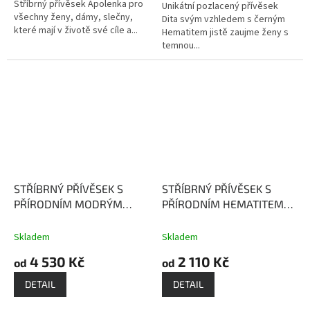
Stříbrný přívěsek Apolenka pro
Unikátní pozlacený přívěsek
všechny ženy, dámy, slečny,
Dita svým vzhledem s černým
které mají v životě své cíle a...
Hematitem jistě zaujme ženy s
temnou...
STŘÍBRNÝ PŘÍVĚSEK S
STŘÍBRNÝ PŘÍVĚSEK S
PŘÍRODNÍM MODRÝM
PŘÍRODNÍM HEMATITEM
SAFÍREM PATRICIE
Safír je
VERONA
Hematit posiluje
kamenem moudrosti,
naši ochranu
Skladem
Skladem
upřímnosti a věrnosti
4 530 Kč
2 110 Kč
od
od
DETAIL
DETAIL