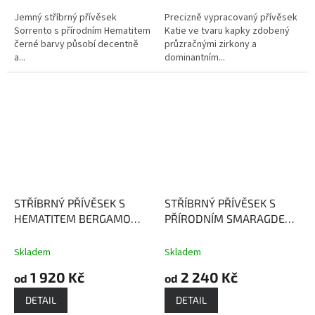
Jemný stříbrný přívěsek
Precizně vypracovaný přívěsek
Sorrento s přírodním Hematitem
Katie ve tvaru kapky zdobený
černé barvy působí decentně
průzračnými zirkony a
a...
dominantním...
STŘÍBRNÝ PŘÍVĚSEK S
STŘÍBRNÝ PŘÍVĚSEK S
HEMATITEM BERGAMO
PŘÍRODNÍM SMARAGDEM
Hematit posiluje naši
SIENA
Smaragd - kámen
ochranu
bohatství a moci
Skladem
Skladem
1 920 Kč
2 240 Kč
od
od
DETAIL
DETAIL