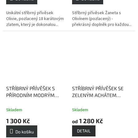
Unikátní stříbrný přívěsek
Stříbrný přívěsek Žaneta s
Olivie, pozlacený 18 karátovým
Olivínem (pozlacený) -
zlatem, který je dokonalou...
překrásný doplněk pro každou...
STŘÍBRNÝ PŘÍVĚŠEK S
STŘÍBRNÝ PŘÍVĚŠEK SE
PŘÍRODNÍM MODRÝM
ZELENÝM ACHÁTEM
TOPAZEM KLAUDIE
LIBUŠE (POZLACENÝ)
(POZLACENÝ)
Topaz
Achát - drahokam moci
Skladem
Skladem
dodává vnitřní sílu a
1 300 Kč
1 280 Kč
od
sebeuvědomění
DETAIL
Do košíku