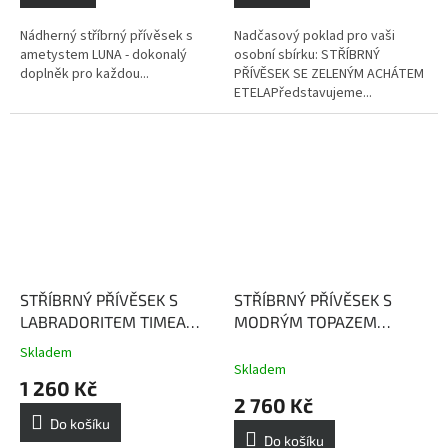
Nádherný stříbrný přívěsek s
Nadčasový poklad pro vaši
ametystem LUNA - dokonalý
osobní sbírku: STŘÍBRNÝ
doplněk pro každou...
PŘÍVĚSEK SE ZELENÝM ACHÁTEM
ETELAPředstavujeme...
STŘÍBRNÝ PŘÍVĚSEK S
STŘÍBRNÝ PŘÍVĚSEK S
LABRADORITEM TIMEA
MODRÝM TOPAZEM
(POZLACENÝ)
Labradorit -
BRIGITA (POZLACENÝ)
Skladem
Průměrné
kámen mystiky, proměny a
Topaz dodává vnitřní sílu a
Skladem
hodnocení
1 260 Kč
odvahy
sebeuvědomění
produktu
2 760 Kč
je
Do košíku
5,0
Do košíku