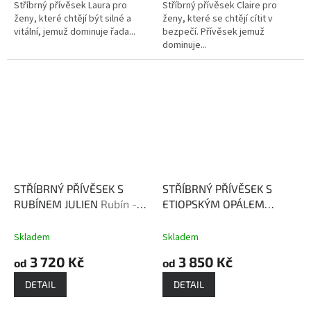
Stříbrný přívěsek Laura pro
Stříbrný přívěsek Claire pro
ženy, které chtějí být silné a
ženy, které se chtějí cítit v
vitální, jemuž dominuje řada...
bezpečí. Přívěsek jemuž
dominuje...
STŘÍBRNÝ PŘÍVĚSEK S
STŘÍBRNÝ PŘÍVĚSEK S
RUBÍNEM JULIEN
Rubín -
ETIOPSKÝM OPÁLEM
kámen lásky, vášně a
LAUREN
kámen lásky,
bohatství
něhy, vášně, důvěry a
Skladem
Skladem
věrnosti
3 720 Kč
3 850 Kč
od
od
DETAIL
DETAIL