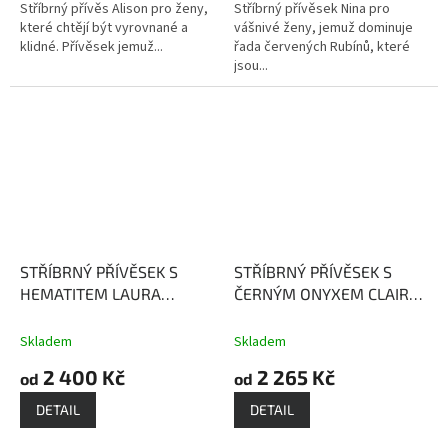
Stříbrný přívěs Alison pro ženy,
Stříbrný přívěsek Nina pro
které chtějí být vyrovnané a
vášnivé ženy, jemuž dominuje
klidné. Přívěsek jemuž...
řada červených Rubínů, které
jsou...
STŘÍBRNÝ PŘÍVĚSEK S
STŘÍBRNÝ PŘÍVĚSEK S
HEMATITEM LAURA
ČERNÝM ONYXEM CLAIRE
Hematit posiluje naši
Black Onyx - kámen
ochranu
ochrany
Skladem
Skladem
2 400 Kč
2 265 Kč
od
od
DETAIL
DETAIL