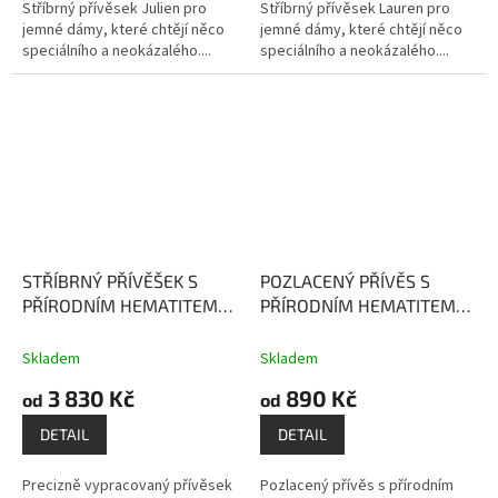
Stříbrný přívěsek Julien pro
Stříbrný přívěsek Lauren pro
jemné dámy, které chtějí něco
jemné dámy, které chtějí něco
speciálního a neokázalého....
speciálního a neokázalého....
STŘÍBRNÝ PŘÍVĚŠEK S
POZLACENÝ PŘÍVĚS S
PŘÍRODNÍM HEMATITEM
PŘÍRODNÍM HEMATITEM
MARGARET
Hematit
DOROTA
Hematit posiluje
posiluje naši ochranu
naši ochranu
Skladem
Skladem
3 830 Kč
890 Kč
od
od
DETAIL
DETAIL
Precizně vypracovaný přívěsek
Pozlacený přívěs s přírodním