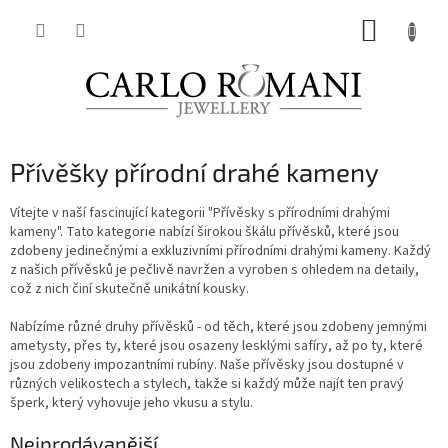
Přejít
NÁKUP
na
obsah
KOŠÍK
Přívěšky přírodní drahé kameny
Vítejte v naší fascinující kategorii "Přívěsky s přírodními drahými
kameny".
Tato kategorie nabízí širokou škálu přívěsků, které jsou
zdobeny jedinečnými a exkluzivními přírodními drahými kameny. Každý
z našich přívěsků je pečlivě navržen a vyroben s ohledem na detaily,
což z nich činí skutečně unikátní kousky.
Nabízíme různé druhy přívěsků - od těch, které jsou zdobeny jemnými
ametysty, přes ty, které jsou osazeny lesklými safíry, až po ty, které
jsou zdobeny impozantními rubíny. Naše přívěsky jsou dostupné v
různých velikostech a stylech, takže si každý může najít ten pravý
šperk, který vyhovuje jeho vkusu a stylu.
Nejprodávanější