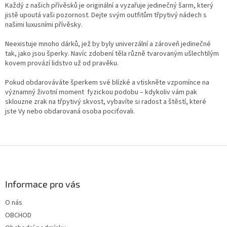
Každý z našich přívěsků je originální a vyzařuje jedinečný šarm, který
i
jistě upoutá vaši pozornost. Dejte svým outfitům třpytivý nádech s
s
našimi luxusními přívěsky
.
u
Neexistuje mnoho dárků, jež by byly univerzální a zároveň jedinečné
tak, jako jsou šperky. Navíc zdobení těla různě tvarovaným ušlechtilým
kovem provází lidstvo už od pravěku.
Pokud obdarováváte šperkem své blízké a vtiskněte vzpomínce na
významný životní moment fyzickou podobu – kdykoliv vám pak
sklouzne zrak na třpytivý skvost, vybavíte si radost a štěstí, které
jste Vy nebo obdarovaná osoba pociťovali.
Z
á
p
a
Informace pro vás
t
O nás
í
OBCHOD