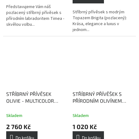
z
5
Představujeme Vám náš
Stříbrný přívěsek s modrým
hvězdiček.
pozlacený stříbrný přívěsek s
Topazem Brigita (pozlacený):
přírodním labradoritem Timea -
Krása, elegance a luxus v
skvělou volbu...
jednom...
STŘÍBRNÝ PŘÍVĚSEK
STŘÍBRNÝ PŘÍVĚŠEK S
OLIVIE - MULTICOLOR
PŘÍRODNÍM OLIVÍNEM
(POZLACENÝ)
modrý
ŽANETA (POZLACENÝ)
Topaz, Olivín, Citrín,
Olivín vnáší rovnováhu a
Skladem
Skladem
Ametyst
klid do naší mysli
2 760 Kč
1 020 Kč
Do košíku
Do košíku