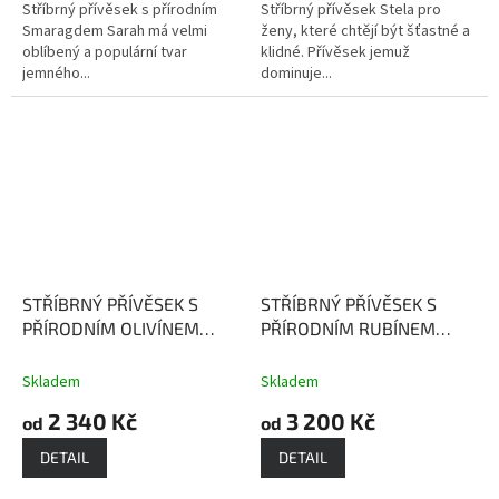
Stříbrný přívěsek s přírodním
Stříbrný přívěsek Stela pro
Smaragdem Sarah má velmi
ženy, které chtějí být šťastné a
oblíbený a populární tvar
klidné. Přívěsek jemuž
jemného...
dominuje...
STŘÍBRNÝ PŘÍVĚSEK S
STŘÍBRNÝ PŘÍVĚSEK S
PŘÍRODNÍM OLIVÍNEM
PŘÍRODNÍM RUBÍNEM
ALISON
Olivín vnáší
NINA
Rubín - kámen lásky,
rovnováhu a klid do naší
vášně a bohatství
Skladem
Skladem
mysli
2 340 Kč
3 200 Kč
od
od
DETAIL
DETAIL