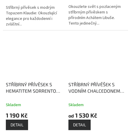
Okouzlete svět s pozlaceným
Stříbrný přívěsek s modrým
stříbrným přívěskem s
Topazem Klaudie: Okouzlující
přírodním Achátem Libuše.
elegance pro každodenní i
Tento jedinečný...
zvláštní...
STŘÍBRNÝ PŘÍVĚSEK S
STŘÍBRNÝ PŘÍVĚŠEK S
HEMATITEM SORRENTO
VODNÍM CHALCEDONEM
Hematit posiluje naši
KATIE
Aqua Chalcedon -
ochranu
kámen rovnováhy,
Skladem
Skladem
optimismu, očisty a
1 190 Kč
1 530 Kč
od
regenerace
DETAIL
DETAIL