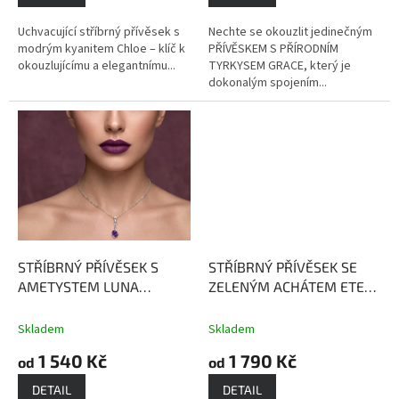
Uchvacující stříbrný přívěsek s
Nechte se okouzlit jedinečným
modrým kyanitem Chloe – klíč k
PŘÍVĚSKEM S PŘÍRODNÍM
okouzlujícímu a elegantnímu...
TYRKYSEM GRACE, který je
dokonalým spojením...
STŘÍBRNÝ PŘÍVĚSEK S
STŘÍBRNÝ PŘÍVĚSEK SE
AMETYSTEM LUNA
ZELENÝM ACHÁTEM ETELA
Ametyst - mocný kámen s
Achát dává majiteli sílu
ochrannou silou
Skladem
Skladem
1 540 Kč
1 790 Kč
od
od
DETAIL
DETAIL