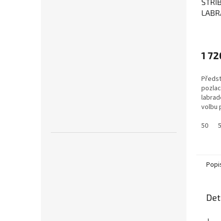
STŘÍ
LABR
(POZ
káme
a od
1 72
Předs
pozlac
labrad
volbu 
50
Popi
Det