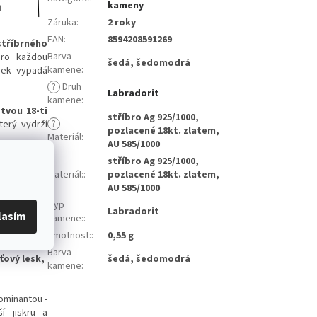
kameny
Záruka
:
2 roky
EAN
:
8594208591269
stříbrného
Barva
pro každou
šedá, šedomodrá
kamene
:
ěsek vypadá
?
Druh
Labradorit
kamene
:
tvou 18-ti
stříbro Ag 925/1000,
?
terý vydrží
pozlacené 18kt. zlatem,
Materiál
:
AU 585/1000
stříbro Ag 925/1000,
řed
Materiál:
:
pozlacené 18kt. zlatem,
 posilující
AU 585/1000
 a
Typ
é dodávají
Labradorit
lasím
kamene:
:
Hmotnost:
:
0,55 g
od fialové
Barva
šedá, šedomodrá
ťový lesk,
kamene
:
dominantou -
í jiskru a