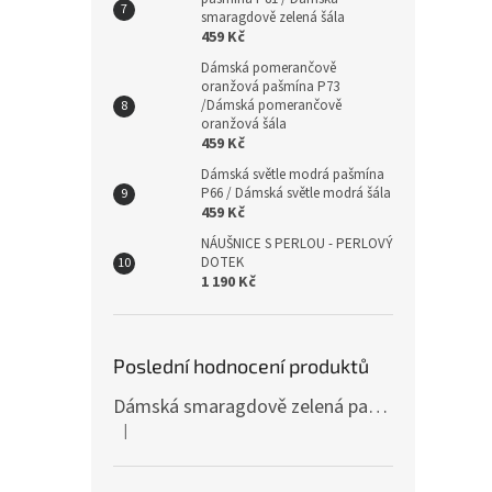
smaragdově zelená šála
459 Kč
Dámská pomerančově
oranžová pašmína P73
/Dámská pomerančově
oranžová šála
459 Kč
Dámská světle modrá pašmína
P66 / Dámská světle modrá šála
459 Kč
NÁUŠNICE S PERLOU - PERLOVÝ
DOTEK
1 190 Kč
Poslední hodnocení produktů
Dámská smaragdově zelená pašmína P81 / Dámská smaragdově zelená šála
|
Hodnocení produktu je 4 z 5 hvězdiček.