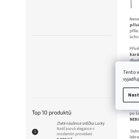
Nene
pří
příl
úchva
Přív
kará
dlou
Tento 
Kám
nega
vyjadřu
sílu 
taje
Nast
přívě
Jeli
Top 10 produktů
po š
NEBU
Zlaté náušnice srdíčka Lucky
Nadčasová elegance v
Duho
moderním provedení
labr