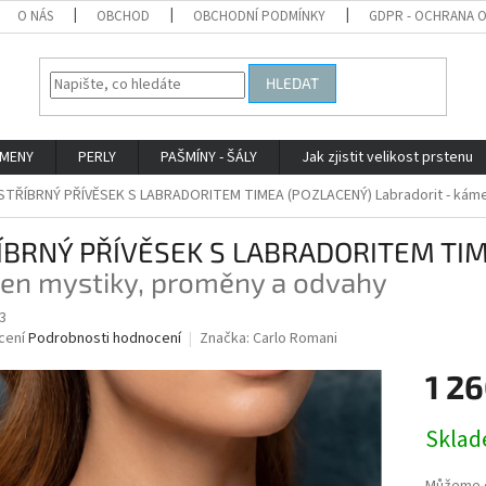
O NÁS
OBCHOD
OBCHODNÍ PODMÍNKY
GDPR - OCHRANA 
HLEDAT
AMENY
PERLY
PAŠMÍNY - ŠÁLY
Jak zjistit velikost prstenu
STŘÍBRNÝ PŘÍVĚSEK S LABRADORITEM TIMEA (POZLACENÝ)
Labradorit - kám
ÍBRNÝ PŘÍVĚSEK S LABRADORITEM TI
en mystiky, proměny a odvahy
3
né
cení
Podrobnosti hodnocení
Značka:
Carlo Romani
ní
1 26
u
Měrná
Skla
cena:
ek.