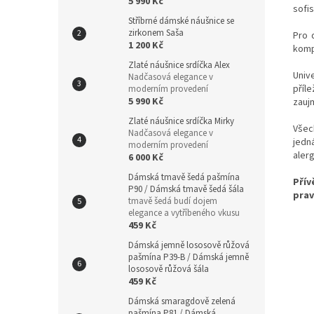
5 990 Kč
sofi
Stříbrné dámské náušnice se
zirkonem Saša
Pro 
1 200 Kč
komp
Zlaté náušnice srdíčka Alex
Univ
Nadčasová elegance v
příle
moderním provedení
5 990 Kč
zauj
Zlaté náušnice srdíčka Mirky
Všec
Nadčasová elegance v
jedn
moderním provedení
aler
6 000 Kč
Dámská tmavě šedá pašmína
Přív
P90 / Dámská tmavě šedá šála
prav
tmavě šedá budí dojem
elegance a vytříbeného vkusu
459 Kč
Dámská jemně lososově růžová
pašmína P39-B / Dámská jemně
lososově růžová šála
459 Kč
Dámská smaragdově zelená
pašmína P81 / Dámská