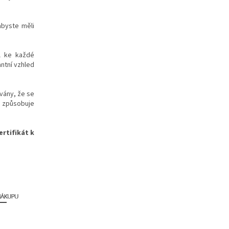
abyste měli
l ke každé
antní vzhled
vány, že se
l způsobuje
ertifikát k