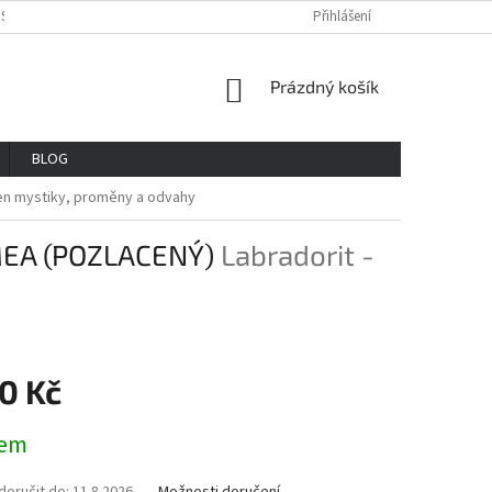
OSOBNÍCH ÚDAJŮ
REKLAMAČNÍ ŘAD
VŠE O NÁKUPU
Přihlášení
GDPR
NÁKUPNÍ
Prázdný košík
KOŠÍK
BLOG
en mystiky, proměny a odvahy
MEA (POZLACENÝ)
Labradorit -
0 Kč
dem