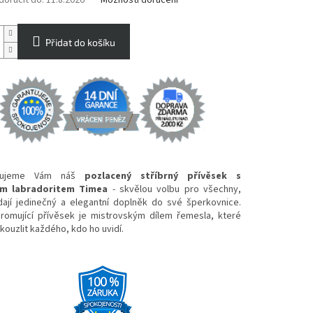
oručit do:
11.8.2026
Možnosti doručení
Přidat do košíku
avujeme Vám náš
pozlacený stříbrný přívěsek s
ím labradoritem Timea
- skvělou volbu pro všechny,
edají jedinečný a elegantní doplněk do své šperkovnice.
romující přívěsek je mistrovským dílem řemesla, které
ouzlit každého, kdo ho uvidí.