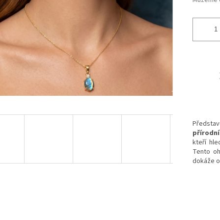
Můžeme d
Předst
přírodn
kteří hl
Tento oh
dokáže ok