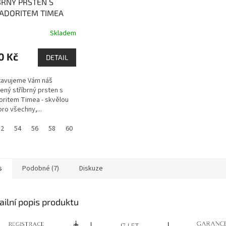
BRNÝ PRSTEN S
ADORITEM TIMEA
LACENÝ)
Labradorit -
Skladem
n mystiky, proměny
vahy
0 Kč
DETAIL
tavujeme Vám náš
ený stříbrný prsten s
oritem Timea - skvělou
pro všechny,...
52
54
56
58
60
s
Podobné (7)
Diskuze
ailní popis produktu