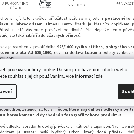
chte si ujít tuto skvělou příležitost stát se majitelem
pozlaceného 
věsku s labradoritem Timea!
Tento šperk je ideálním doplňkem 
ežitost a jistě Vás bude provázet po dlouhá léta. Nejenže tento přív
tně, ale také nabízí
řadu úžasných přínosů
.
ěsek je vyroben z prvotřídního
925/1000 ryzího stříbra, pokrytého vrs
tového zlata AU 585/1000
, což mu dodává luxusní a bohatý vzhled, k
hou dobu.
web používá soubory cookie. Dalším procházením tohoto webu
en
labradorit je znám svou schopností posilovat intuici a ochranu p
tivními energiemi.
Labradorit je drahokam známý jako
kámen proměny
,
jete souhlas s jejich používáním.. Více informací
zde
.
vůle a vnitřní hodnotu. Duhové odlesky labradoritu dodají prstenu unikátnost
mství. Každá strana labradoritu je zdobena malým blyštivým zirkonem, kter
avení
Souh
sku další jiskru a sofistikovanost.
kož se jedná o přírodní kámen, který je známý svými
měnícími se barvami
edomodrou, zelenou, žlutou a hnědou, které mají
duhové odlesky a perle
DE barva kamene vždy shodná s fotografií tohoto produktu!
vé odlesky labradoritu dodají přívěsku unikátnost a tajemství. Nad hlavní 
adoritem je usazen malý blyštivý zirkon, který dodá přívěsku dalš