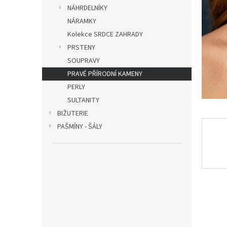
n
NÁHRDELNÍKY
e
NÁRAMKY
l
Kolekce SRDCE ZAHRADY
PRSTENY
SOUPRAVY
PRAVÉ PŘÍRODNÍ KAMENY
PERLY
SULTANITY
BIŽUTERIE
PAŠMÍNY - ŠÁLY