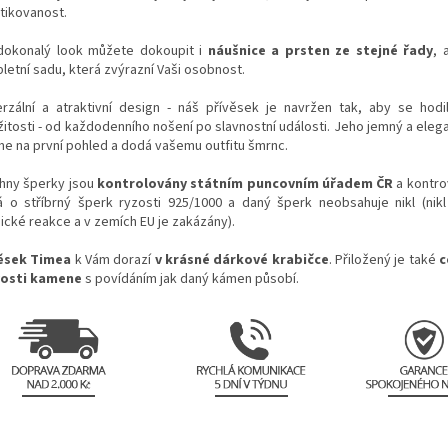
stikovanost.
dokonalý look můžete dokoupit i
náušnice a prsten ze stejné řady
, 
letní sadu, která zvýrazní Vaši osobnost.
erzální a atraktivní design - n
áš přívěsek je navržen tak, aby se hodi
žitosti - od každodenního nošení po slavnostní události. Jeho jemný a eleg
me na první pohled a dodá vašemu outfitu šmrnc.
hny šperky jsou
kontrolovány státním puncovním úřadem ČR
a kontro
á o stříbrný šperk ryzosti 925/1000 a daný šperk neobsahuje nikl (nik
gické reakce a v zemích EU je zakázány).
ěsek Timea
k Vám dorazí
v krásné dárkové krabičce
. Přiložený je také
c
osti kamene
s povídáním jak daný kámen působí.