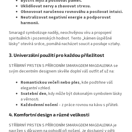
Bystřit mysl a posilovat paměť.
Uklidňovat nervy a zbavovat stresu.
Obnovovat narušenou rovnováhu a posilovat intuici.
Neutralizovat negativní energie a podporovat
harmonii.
Smaragd symbolizuje naději, neochvějnou víru a propojení
spirituálních i pozemských hodnot. Tento „kámen úspěšné
lásky“ otevírá srdce, pomáhá nacházet soucit a posiluje vztahy.
3. Univerzální použití pro každou příležitost
STŘÍBRNÝ PRSTEN S PŘÍRODNÍM SMARAGDEM MAGDALENKA se
svým decentním designem skvěle doplní váš outfit ať už na:
Romantickou večeři nebo ples
, kde podtrhne váš
elegantní vzhled.
Svatební den
, kdy může být dokonalým symbolem lásky
a věrnosti.
Každodenní nošení
– z práce rovnou na kávu s přáteli.
4. Komfortní design a různé velikosti
STŘÍBRNÝ PRSTEN S PŘÍRODNÍM SMARAGDEM MAGDALENKA je
navržen s důrazem na pohodlí při nošení. Je dostupný v pěti