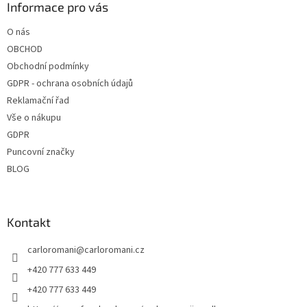
a
Informace pro vás
t
O nás
í
OBCHOD
Obchodní podmínky
GDPR - ochrana osobních údajů
Reklamační řad
Vše o nákupu
GDPR
Puncovní značky
BLOG
Kontakt
carloromani
@
carloromani.cz
+420 777 633 449
+420 777 633 449