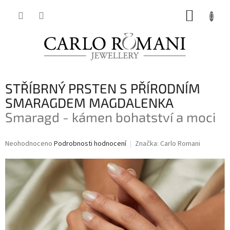
Přejít
NÁKUP
na
obsah
KOŠÍK
STŘÍBRNÝ PRSTEN S PŘÍRODNÍM
SMARAGDEM MAGDALENKA
Smaragd - kámen bohatství a moci
Průměrné
Neohodnoceno
Podrobnosti hodnocení
Značka:
Carlo Romani
hodnocení
produktu
je
0,0
z
5
hvězdiček.