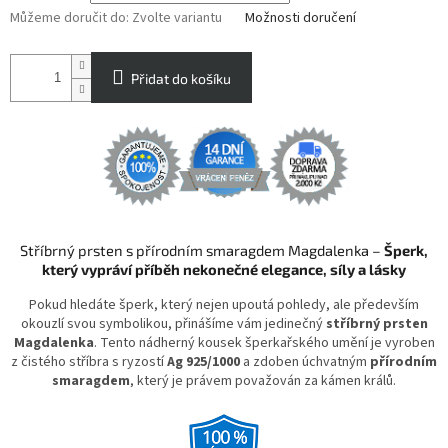
Můžeme doručit do:
Zvolte variantu
Možnosti doručení
Přidat do košíku
Stříbrný prsten s přírodním smaragdem Magdalenka –
Šperk,
který vypráví příběh nekonečné elegance, síly a lásky
Pokud hledáte šperk, který nejen upoutá pohledy, ale především
okouzlí svou symbolikou, přinášíme vám jedinečný
stříbrný prsten
Magdalenka
. Tento nádherný kousek šperkařského umění je vyroben
z čistého stříbra s ryzostí
Ag 925/1000
a zdoben úchvatným
přírodním
smaragdem
, který je právem považován za kámen králů.