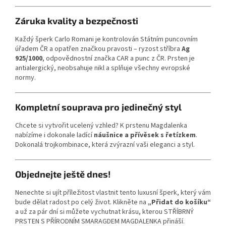
Záruka kvality a bezpečnosti
Každý šperk Carlo Romani je kontrolován Státním puncovním
úřadem ČR a opatřen značkou pravosti – ryzost stříbra
Ag
925/1000
, odpovědnostní značka CAR a punc z ČR. Prsten je
antialergický, neobsahuje nikl a splňuje všechny evropské
normy.
Kompletní souprava pro jedinečný styl
Chcete si vytvořit ucelený vzhled? K prstenu Magdalenka
nabízíme i dokonale ladící
náušnice a přívěsek s řetízkem
.
Dokonalá trojkombinace, která zvýrazní vaši eleganci a styl.
Objednejte ještě dnes!
Nenechte si ujít příležitost vlastnit tento luxusní šperk, který vám
bude dělat radost po celý život. Klikněte na
„Přidat do košíku“
a už za pár dní si můžete vychutnat krásu, kterou STŘÍBRNÝ
PRSTEN S PŘÍRODNÍM SMARAGDEM MAGDALENKA přináší.