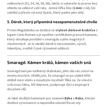
velikostech (52, 54, 56, 58, 60), takže si vyberete tu pravou bez
ohledu na velikost vaší ruky. Jemná šířka šíny (
1 mm
) z něj činí
subtilní a přesto výrazný šperk, který padne jako ulitý.
5. Dárek, který připomíná nezapomenutelné chvíle
Prsten Magdalenka se dodává ve
stylové dárkové krabičce
s
logem Carlo Romani a je opatřen certifikátem pravosti kamene,
který obsahuje povídání o smaragdu a jeho magických
vlastnostech. Je to ideální dárek k narozeninám, výročí,
Valentýnu, svatbě či jiné významné události.
Smaragd: Kámen králů, kámen vašich snů
Smaragd není jen nádherný drahokam, jeho síla vás osloví na
mnoha úrovních. Věděli jste, že smaragd se po staletí těšil
oblibě mezi vládci a moudrými mysliteli? Říká se, že otevírá
srdcovou čakru, tiší deprese, podporuje růst a inspiruje k
dosažení cílů.
Je také skvělým kamenem pro znamení
Býka
a
Raka
, kterým
dodává vyrovnanost a napomáhá uskutečňovat sny.