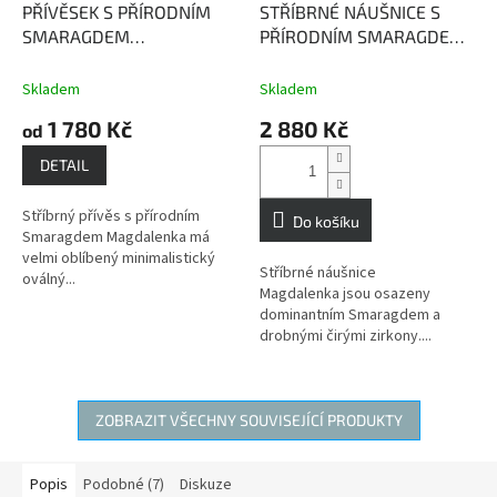
PŘÍVĚSEK S PŘÍRODNÍM
STŘÍBRNÉ NÁUŠNICE S
SMARAGDEM
PŘÍRODNÍM SMARAGDEM
MAGDALENKA
Smaragd -
MAGDALENKA
Smaragd -
kámen bohatství a moci
kámen bohatství a moci
Skladem
Skladem
1 780 Kč
2 880 Kč
od
DETAIL
Stříbrný přívěs s přírodním
Do košíku
Smaragdem Magdalenka má
velmi oblíbený minimalistický
Stříbrné náušnice
oválný...
Magdalenka jsou osazeny
dominantním Smaragdem a
drobnými čirými zirkony....
ZOBRAZIT VŠECHNY SOUVISEJÍCÍ PRODUKTY
Popis
Podobné (7)
Diskuze