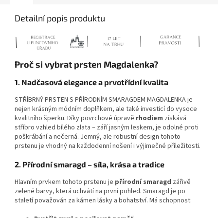
Detailní popis produktu
Proč si vybrat prsten Magdalenka?
1. Nadčasová elegance a prvotřídní kvalita
STŘÍBRNÝ PRSTEN S PŘÍRODNÍM SMARAGDEM MAGDALENKA je
nejen krásným módním doplňkem, ale také investicí do vysoce
kvalitního šperku. Díky povrchové úpravě
rhodiem
získává
stříbro vzhled bílého zlata – září jasným leskem, je odolné proti
poškrábání a nečerná. Jemný, ale robustní design tohoto
prstenu je vhodný na každodenní nošení i výjimečné příležitosti.
2. Přírodní smaragd – síla, krása a tradice
Hlavním prvkem tohoto prstenu je
přírodní smaragd
zářivě
zelené barvy, která uchvátí na první pohled. Smaragd je po
staletí považován za kámen lásky a bohatství. Má schopnost: