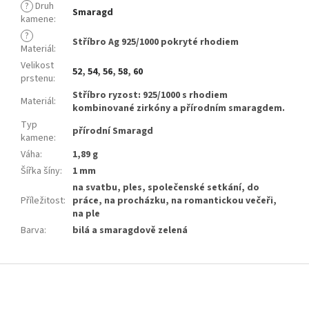
?
Druh
Smaragd
kamene
:
?
Stříbro Ag 925/1000 pokryté rhodiem
Materiál
:
Velikost
52
,
54
,
56
,
58
,
60
prstenu
:
Stříbro ryzost: 925/1000 s rhodiem
Materiál
:
kombinované zirkóny a přírodním smaragdem.
Typ
přírodní Smaragd
kamene
:
Váha
:
1,89 g
Šířka šíny
:
1 mm
na svatbu, ples, společenské setkání, do
Příležitost
:
práce, na procházku, na romantickou večeři,
na ple
Barva
:
bilá a smaragdově zelená
Z
á
p