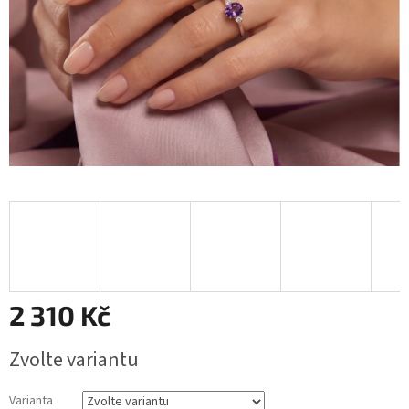
2 310 Kč
Měrná
Zvolte variantu
cena:
Varianta