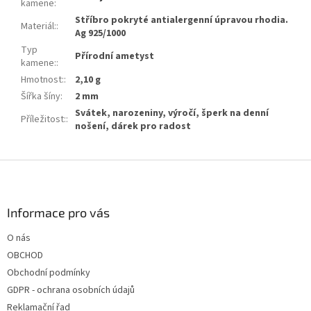
kamene
:
Stříbro pokryté antialergenní úpravou rhodia.
Materiál:
:
Ag 925/1000
Typ
Přírodní ametyst
kamene:
:
Hmotnost:
:
2,10 g
Šířka šíny
:
2 mm
Svátek, narozeniny, výročí, šperk na denní
Příležitost:
:
nošení, dárek pro radost
Z
á
p
a
Informace pro vás
t
O nás
í
OBCHOD
Obchodní podmínky
GDPR - ochrana osobních údajů
Reklamační řad