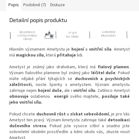
Popis
Podobné (7)
Diskuze
Detailní popis produktu
Hlavním významem Ametystu je
hojení
a
vnitřní síla
. Ametyst
má
magickou sílu
, která
přitahuje
lidi.
Ametyst je známý jako drahokam, který má
fialový plamen
.
Význam fialového plamene byl známý jako
léčitel duše
. Pokud
máte nějaké přání týkajících se
duchovních a psychických
záležitosti
, noste šperky s ametystem. Význam ametystu
zahrnuje nejen
hojení duše
, ale i
vnitřní sílu
. Zatímco Ametyst
obnovuje
oslabenou
energii
svého majitele,
posiluje také
jeho vnitřní sílu.
Pokud chcete
duchovně růst
a
získat sebevědomí
, je pro Vás
Ametyst ten pravý. Význam Ametystu zahrnuje také
detoxikaci
duševního stresu
. Pokud jste vysoce citliví a snadno jste
ovlivnitelní okolním prostředím a lidmi okolo vás, zkuste nosit
Ametyst.