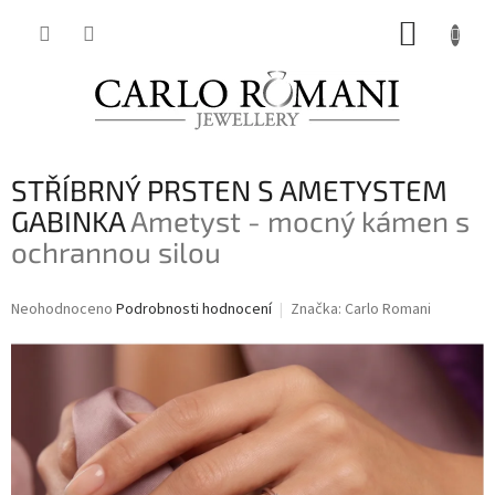
Přejít
NÁKUP
na
obsah
KOŠÍK
P
STŘÍBRNÝ PRSTEN S AMETYSTEM
o
s
GABINKA
Ametyst - mocný kámen s
t
ochrannou silou
r
a
Průměrné
Neohodnoceno
Podrobnosti hodnocení
Značka:
Carlo Romani
n
hodnocení
n
produktu
í
je
p
0,0
a
z
n
5
hvězdiček.
e
l