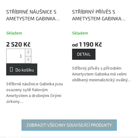
STŘÍBRNÉ NÁUŠNICE S
STŘÍBRNÝ PŘÍVĚS S
AMETYSTEM GABINKA
AMETYSTEM GABINKA
Ametyst - mocný kámen s
Ametyst - mocný kámen s
ochrannou silou
ochrannou silou
Skladem
Skladem
2 520 Kč
1 190 Kč
od
DETAIL
Stříbrný přívěs s přírodním
Do košíku
Ametystem Gabinka má velmi
oblíbený minimalistický oválný...
Stříbrné náušnice Gabinka jsou
osazeny sytě fialovým
Ametystem a drobnými čirými
zirkony....
ZOBRAZIT VŠECHNY SOUVISEJÍCÍ PRODUKTY