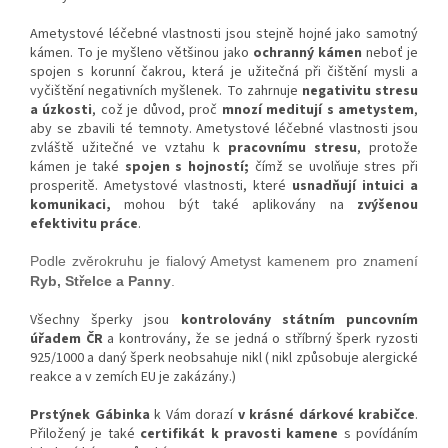
Ametystové léčebné vlastnosti jsou stejně hojné jako samotný
kámen. To je myšleno většinou jako
ochranný kámen
neboť je
spojen s korunní čakrou, která je užitečná při čištění mysli a
vyčištění negativních myšlenek. To zahrnuje
negativitu stresu
a úzkosti
, což je důvod, proč
mnozí meditují s ametystem
,
aby se zbavili té temnoty. Ametystové léčebné vlastnosti jsou
zvláště užitečné ve vztahu k
pracovnímu stresu
, protože
kámen je také
spojen s hojností;
čímž se uvolňuje stres při
prosperitě. Ametystové vlastnosti, které
usnadňují intuici a
komunikaci,
mohou být také aplikovány na
zvýšenou
efektivitu práce
.
Podle zvěrokruhu je fialový Ametyst kamenem pro znamení
Ryb, Střelce a Panny
.
Všechny šperky jsou
kontrolovány státním puncovním
úřadem ČR
a kontrovány, že se jedná o stříbrný šperk ryzosti
925/1000 a daný šperk neobsahuje nikl ( nikl způsobuje alergické
reakce a v zemích EU je zakázány.)
Prstýnek Gábinka
k Vám dorazí
v krásné dárkové krabičce
.
Přiložený je také
certifikát k pravosti kamene
s povídáním