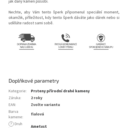
jak daný kámen působí.
Nechte, aby Vám tento šperk připomenul speciální moment,
okamžik, příležitost, kdy tento šperk dáváte jako dárek nebo si
uděláte radost sami sobě.
pr
Doplňkové parametry
Kategorie
:
Prsteny přírodní drahé kameny
Záruka
:
2 roky
EAN
:
Zvolte variantu
Barva
fialová
kamene
:
?
Druh
Ametyst