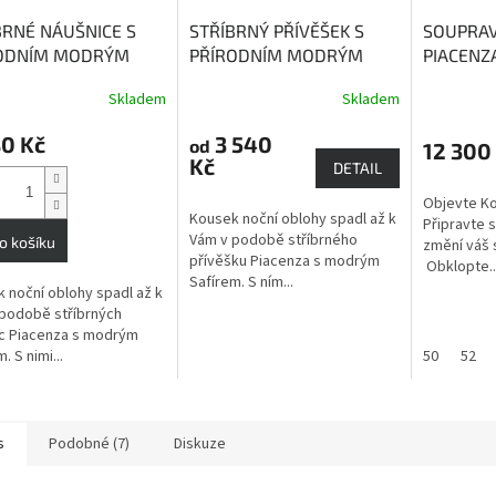
BRNÉ NÁUŠNICE S
STŘÍBRNÝ PŘÍVĚŠEK S
SOUPRAV
ODNÍM MODRÝM
PŘÍRODNÍM MODRÝM
PIACENZA
REM PIACENZA
SAFÍREM PIACENZA
PŘÍVĚSEK
Skladem
Skladem
rné
 safír podporuje
Modrý safír podporuje
PRSTEN
cení
ivitu a inspiraci
kreativitu a inspiraci.
kreativit
80 Kč
3 540
ktu
od
12 300
Kč
DETAIL
Objevte Ko
Kousek noční oblohy spadl až k
Připravte 
Vám v podobě stříbrného
o košíku
změní váš 
ček.
přívěšku Piacenza s modrým
Obklopte..
Safírem. S ním...
 noční oblohy spadl až k
podobě stříbrných
c Piacenza s modrým
. S nimi...
50
52
s
Podobné (7)
Diskuze