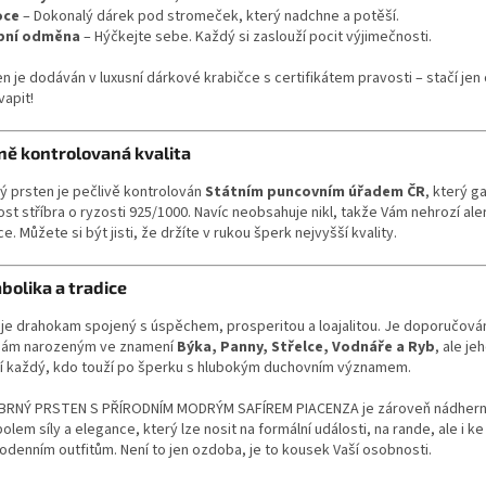
oce
– Dokonalý dárek pod stromeček, který nadchne a potěší.
bní odměna
– Hýčkejte sebe. Každý si zaslouží pocit výjimečnosti.
n je dodáván v luxusní dárkové krabičce s certifikátem pravosti – stačí jen 
vapit!
ně kontrolovaná kvalita
ý prsten je pečlivě kontrolován
Státním puncovním úřadem ČR
, který g
st stříbra o ryzosti 925/1000. Navíc neobsahuje nikl, takže Vám nehrozí ale
e. Můžete si být jisti, že držíte v rukou šperk nejvyšší kvality.
bolika a tradice
r je drahokam spojený s úspěchem, prosperitou a loajalitou. Je doporučov
ám narozeným ve znamení
Býka, Panny, Střelce, Vodnáře a Ryb
, ale je
í každý, kdo touží po šperku s hlubokým duchovním významem.
BRNÝ PRSTEN S PŘÍRODNÍM MODRÝM SAFÍREM PIACENZA je zároveň nádher
lem síly a elegance, který lze nosit na formální události, na rande, ale i ke
odenním outfitům. Není to jen ozdoba, je to kousek Vaší osobnosti.