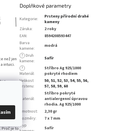
Doplňkové parametry
Prsteny přírodní drahé
Kategorie
:
kameny
Záruka
:
2 roky
EAN
:
8594208593447
Barva
modrá
kamene
:
?
Druh
Safír
ce než jen
kamene
:
 intuici.
?
Stříbro Ag 925/1000
Materiál
:
pokryté rhodiem
Velikost
50
,
51
,
52
,
53
,
54
,
55
,
56
,
tu a
prstenu
:
57
,
58
,
59
,
60
 Vám pomůže
 který
Stříbro pokryté
spiraci,
Materiál
:
antialergenní úpravou
rhodia. Ag 925/1000
Hmotnost
:
2,30 gr
lasím
Rozměry
:
7 x 7 mm
Typ
Safír
 Proč je to
kamene
: