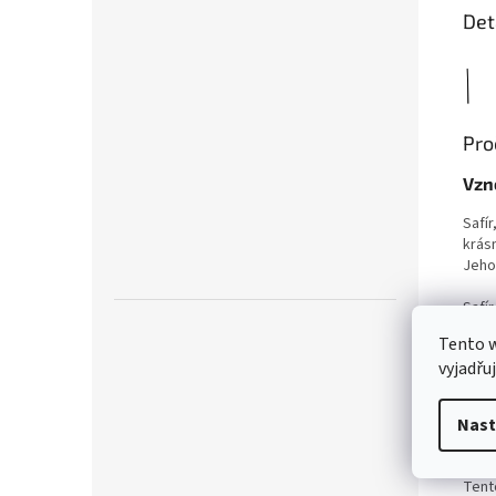
Det
Pro
Vzn
Safír
krásn
Jeho 
Safír
inte
Tento 
udrž
vyjadřu
chrá
klid 
Nast
Lux
Tento