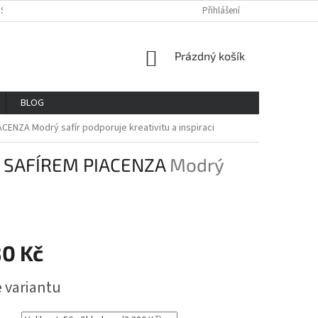
OSOBNÍCH ÚDAJŮ
REKLAMAČNÍ ŘAD
VŠE O NÁKUPU
Přihlášení
GDPR
NÁKUPNÍ
Prázdný košík
KOŠÍK
BLOG
IACENZA
Modrý safír podporuje kreativitu a inspiraci
 SAFÍREM PIACENZA
Modrý
80 Kč
e variantu