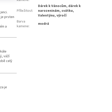
Dárek k Vánocům, dárek k
Příležitost
:
narozeninám, svátku,
anci.
Valentýnu, výročí
 je prsten
Barva
modrá
kamene
:
ním a
kále
ý, váží
sobě celý
za je