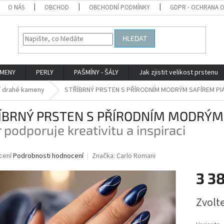
O NÁS
OBCHOD
OBCHODNÍ PODMÍNKY
GDPR - OCHRANA 
HLEDAT
AMENY
PERLY
PAŠMÍNY - ŠÁLY
Jak zjistit velikost prstenu
í drahé kameny
STŘÍBRNÝ PRSTEN S PŘÍRODNÍM MODRÝM SAFÍREM P
ÍBRNÝ PRSTEN S PŘÍRODNÍM MODRÝM
r podporuje kreativitu a inspiraci
né
cení
Podrobnosti hodnocení
Značka:
Carlo Romani
ní
3 3
u
Měrná
Zvolt
cena:
ek.