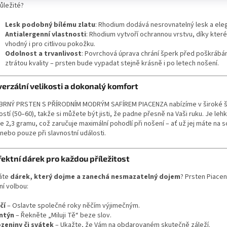
ůležité?
Lesk podobný bílému zlatu
: Rhodium dodává nesrovnatelný lesk a eleg
Antialergenní vlastnosti
: Rhodium vytvoří ochrannou vrstvu, díky které
vhodný i pro citlivou pokožku.
Odolnost a trvanlivost
: Povrchová úprava chrání šperk před poškrábá
ztrátou kvality – prsten bude vypadat stejně krásně i po letech nošení.
verzální velikosti a dokonalý komfort
BRNÝ PRSTEN S PŘÍRODNÍM MODRÝM SAFÍREM PIACENZA nabízíme v široké š
ostí (50–60), takže si můžete být jisti, že padne přesně na Vaši ruku. Je lehk
 2,3 gramu, což zaručuje maximální pohodlí při nošení – ať už jej máte na 
nebo pouze při slavnostní události.
fektní dárek pro každou příležitost
áte
dárek, který dojme a zanechá nesmazatelný dojem
? Prsten Piacen
ní volbou:
čí
– Oslavte společné roky něčím výjimečným.
ntýn
– Řekněte „Miluji Tě“ beze slov.
zeniny či svátek
– Ukažte, že Vám na obdarovaném skutečně záleží.