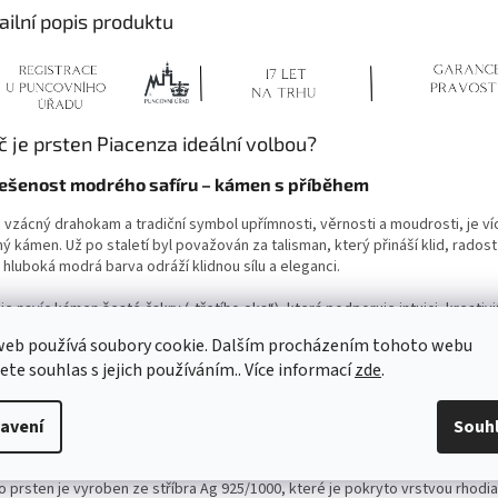
ailní popis produktu
č je prsten Piacenza ideální volbou?
ešenost modrého safíru – kámen s příběhem
, vzácný drahokam a tradiční symbol upřímnosti, věrnosti a moudrosti, je ví
ý kámen. Už po staletí byl považován za talisman, který přináší klid, radost a
hluboká modrá barva odráží klidnou sílu a eleganci.
 je navíc kámen šesté čakry („třetího oka“), která podporuje intuici, kreativi
lektuální růst. Máte důležitou schůzku? Chystáte se na nový projekt? Safír
web používá soubory cookie. Dalším procházením tohoto webu
et čistou mysl a pevnou důvěru ve svá rozhodnutí. Je považován za kámen,
jete souhlas s jejich používáním.. Více informací
zde
.
ní před špatnými energiemi a podporuje pozitivní myšlenky. Ať už hledáte in
nebo prostě chcete zářit důvěrou, safír je dokonalý společník.
avení
Souh
usní stříbro s povrchovou úpravou rhodia
 prsten je vyroben ze stříbra Ag 925/1000, které je pokryto vrstvou rhodia.