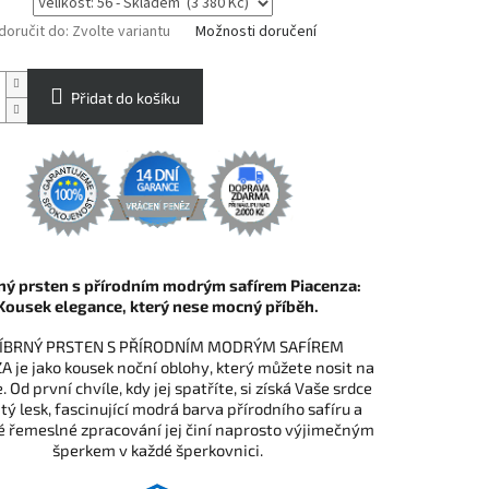
oručit do:
Zvolte variantu
Možnosti doručení
Přidat do košíku
rný prsten s přírodním modrým safírem Piacenza:
Kousek elegance, který nese mocný příběh.
ÍBRNÝ PRSTEN S PŘÍRODNÍM MODRÝM SAFÍREM
 je jako kousek noční oblohy, který můžete nosit na
. Od první chvíle, kdy jej spatříte, si získá Vaše srdce
tý lesk, fascinující modrá barva přírodního safíru a
é řemeslné zpracování jej činí naprosto výjimečným
šperkem v každé šperkovnici.