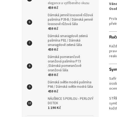
elegance a vytříbeného vkusu
Ván
459 Kč
Oso
Dámská jemně lososově růžová
Prste
pašmína P39-B / Dámská jemně
přek
lososově růžová šála
459 Kč
Dámská smaragdově zelená
Ruč
pašmína P81 / Dámská
smaragdově zelená šála
Každ
459 Kč
pravo
reakc
Dámská pomerančově
oranžová pašmína P73
/Dámská pomerančově
Sym
oranžová šála
459 Kč
Safí
Dámská světle modrá pašmína
osob
P66 / Dámská světle modrá šála
ocen
459 Kč
STŘÍ
NÁUŠNICE S PERLOU - PERLOVÝ
DOTEK
symbo
1 190 Kč
každ