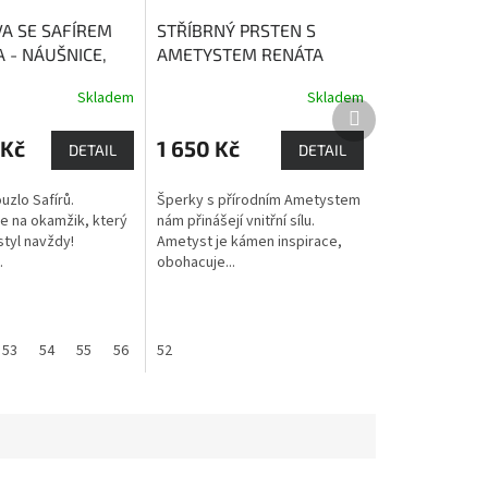
A SE SAFÍREM
STŘÍBRNÝ PRSTEN S
 - NÁUŠNICE,
AMETYSTEM RENÁTA
 S ŘETÍZKEM,
Ametyst hodí duši a
Skladem
Skladem
Safír podporuje
dodává vnitřní sílu.
Další
u a inspiraci
Obnovuje oslabenou
produkt
 Kč
1 650 Kč
energii svého majitele a
DETAIL
DETAIL
posiluje jeho vnitřní sílu
uzlo Safírů.
Šperky s přírodním Ametystem
se na okamžik, který
nám přinášejí vnitřní sílu.
styl navždy!
Ametyst je kámen inspirace,
.
obohacuje...
53
54
55
56
57
52
58
60
61
62