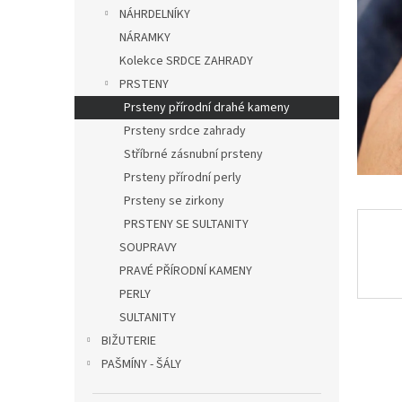
n
NÁHRDELNÍKY
e
NÁRAMKY
l
Kolekce SRDCE ZAHRADY
PRSTENY
Prsteny přírodní drahé kameny
Prsteny srdce zahrady
Stříbrné zásnubní prsteny
Prsteny přírodní perly
Prsteny se zirkony
PRSTENY SE SULTANITY
SOUPRAVY
PRAVÉ PŘÍRODNÍ KAMENY
PERLY
SULTANITY
BIŽUTERIE
PAŠMÍNY - ŠÁLY