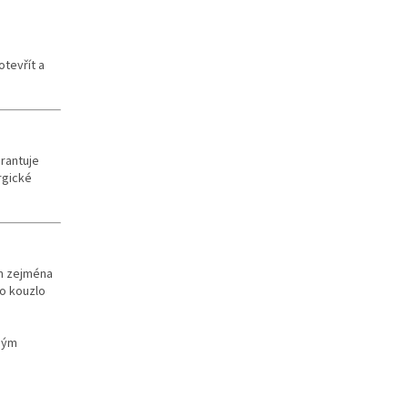
otevřít a
arantuje
rgické
án zejména
ho kouzlo
ným