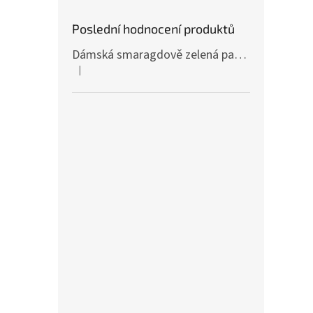
Poslední hodnocení produktů
Dámská smaragdově zelená pašmína P81 / Dámská smaragdově zelená šála
|
Hodnocení produktu je 4 z 5 hvězdiček.