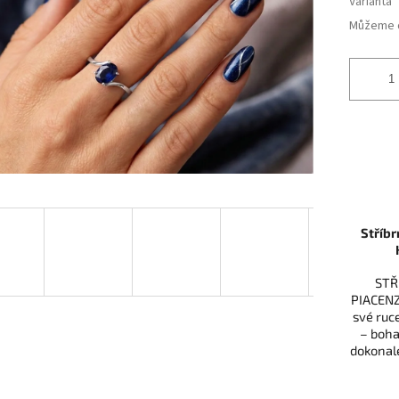
Varianta
Můžeme d
Stříb
STŘ
PIACENZA
své ruce
– boha
dokonal