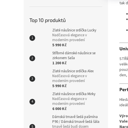
tak d
Top 10 produktů
Zlaté náušnice srdíčka Lucky
Nadčasová elegance v
moderním provedení
5 990 Kč
Uni
Stříbrné dámské náušnice se
zirkonem Saša
STŘÍ
1 200 Kč
velik
pouze
Zlaté náušnice srdíčka Alex
den, 
Nadčasová elegance v
moderním provedení
5 990 Kč
Per
Zlaté náušnice srdíčka Mirky
Nadčasová elegance v
Hled
moderním provedení
ideál
6 000 Kč
Výro
Dámská tmavě šedá pašmína
Vale
P90 / Dámská tmavě šedá šála
tmavě šedá budí dojem
Naro