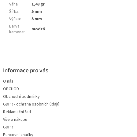
Váha
:
1,48 gr.
Šířka
:
5 mm
Výška
:
5 mm
Barva
modrá
kamene
:
Z
á
p
a
Informace pro vás
t
O nás
í
OBCHOD
Obchodní podmínky
GDPR - ochrana osobních údajů
Reklamační řad
Vše o nákupu
GDPR
Puncovní značky