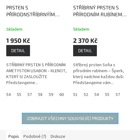
PRSTEN S
STŘÍBRNÝ PRSTEN S
PŘÍRODNSTŘÍBRNÝÍM
PŘÍRODNÍM RUBÍNEM
AMETYSTEM LISABON
SOFIA
Rubín je kámen
Ametyst podporuje
života, životní energie,
Skladem
Skladem
přirozenou intuici a je
vitality a dobré nálady,
1 950 Kč
2 370 Kč
zdrojem léčivé a ochranné
přináší bohatství a lásku.
síly.
DETAIL
DETAIL
STŘÍBRNÝ PRSTEN S PŘÍRODNÍM
Stříbrný prsten Sofia s
AMETYSTEM LISABON – KLENOT,
přírodním rubínem – Šperk,
KTERÝ SI ZASLOUŽÍTE
který nadchne každou duši
Představujeme...
Představujeme vám...
54
55
57
58
59
60
51
52
54
55
57
ZOBRAZIT VŠECHNY SOUVISEJÍCÍ PRODUKTY
Popis
Podobné (7)
Diskuze