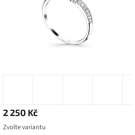
2 250 Kč
Měrná
Zvolte variantu
cena: