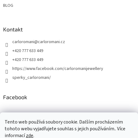
BLOG
Kontakt
carloromani
@
carloromani.cz
+420 777 633 449
+420 777 633 449
https://www.facebook.com/carloromanijewellery
sperky_carloromani/
Facebook
Instagram
Tento web používá soubory cookie. Dalším procházením
tohoto webu vyjadřujete souhlas s jejich používáním.. Více
informací
zde
.