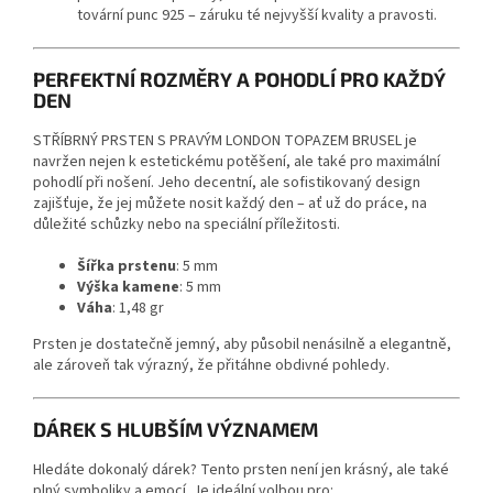
tovární punc 925 – záruku té nejvyšší kvality a pravosti.
PERFEKTNÍ ROZMĚRY A POHODLÍ PRO KAŽDÝ
DEN
STŘÍBRNÝ PRSTEN S PRAVÝM LONDON TOPAZEM BRUSEL
je
navržen nejen k estetickému potěšení, ale také pro maximální
pohodlí při nošení. Jeho decentní, ale sofistikovaný design
zajišťuje, že jej můžete nosit každý den – ať už do práce, na
důležité schůzky nebo na speciální příležitosti.
Šířka prstenu
: 5 mm
Výška kamene
: 5 mm
Váha
: 1,48 gr
Prsten je dostatečně jemný, aby působil nenásilně a elegantně,
ale zároveň tak výrazný, že přitáhne obdivné pohledy.
DÁREK S HLUBŠÍM VÝZNAMEM
Hledáte dokonalý dárek? Tento prsten není jen krásný, ale také
plný symboliky a emocí. Je ideální volbou pro: