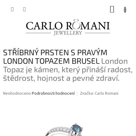
Přejít
NÁKUP
na
obsah
KOŠÍK
STŘÍBRNÝ PRSTEN S PRAVÝM
LONDON TOPAZEM BRUSEL
London
Topaz je kámen, který přináší radost,
štědrost, hojnost a pevné zdraví.
Průměrné
Neohodnoceno
Podrobnosti hodnocení
Značka:
Carlo Romani
hodnocení
produktu
je
0,0
z
5
hvězdiček.