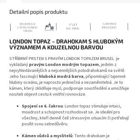
Detailní popis produktu
LONDON TOPAZ – DRAHOKAM S HLUBOKÝM
VÝZNAMEM A KOUZELNOU BARVOU
STŘÍBRNÝ PRSTEN S PRAVÝM LONDON TOPAZEM BRUSEL
je
vykládaný
pravým London modrým topazem
, jedním z
nejvyhledávanějších a nejcennějších polodrahokamů na světě.
Jeho fascinující
hluboká modrá barva
, připomínající tajemné
hlubiny oceánu, je naprosto jedinečná a nezaměnitelná. Je to
kámen, který zklidňuje mysl, podporuje soustředění a umožňuje
nositeli objevit cestu k vnitřní rovnováze.
Spojení se 6. čakrou
: London topaz stimuluje intuici,
moudrost a schopnost rozhodovat se. Je ideální pro
všechny, kteří denně čelí stresovým situacím či potřebují
posílit svou sebedůvěru.
Kámen vůdců a myslitelů
: Tento drahokam je