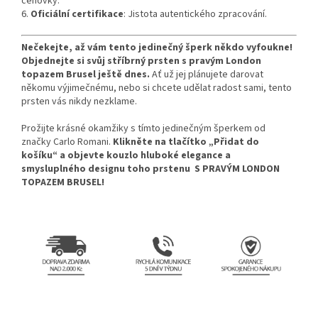
cenovky.
6.
Oficiální certifikace
: Jistota autentického zpracování.
Nečekejte, až vám tento jedinečný šperk někdo vyfoukne!
Objednejte si svůj stříbrný prsten s pravým London
topazem Brusel ještě dnes.
Ať už jej plánujete darovat
někomu výjimečnému, nebo si chcete udělat radost sami, tento
prsten vás nikdy nezklame.
Prožijte krásné okamžiky s tímto jedinečným šperkem od
značky Carlo Romani.
Klikněte na tlačítko „Přidat do
košíku“ a objevte kouzlo hluboké elegance a
smysluplného designu toho prstenu
S PRAVÝM LONDON
TOPAZEM BRUSEL
!