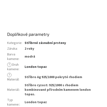
Doplňkové parametry
Kategorie
:
Stříbrné zásnubní prsteny
Záruka
:
2 roky
Barva
modrá
kamene
:
?
Druh
London topaz
kamene
:
?
Stříbro Ag 925/1000 pokryté rhodiem
Materiál
:
Stříbro ryzost: 925/1000 s rhodiem
Materiál:
:
kombinované přírodním kamenem london
topas.
Typ
London topaz
kamene:
: