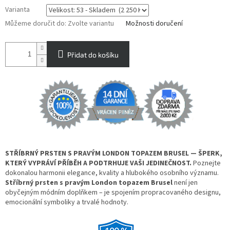
Varianta
Můžeme doručit do:
Zvolte variantu
Možnosti doručení
Přidat do košíku
STŘÍBRNÝ PRSTEN S PRAVÝM LONDON TOPAZEM BRUSEL — ŠPERK,
KTERÝ VYPRÁVÍ PŘÍBĚH A PODTRHUJE VAŠI JEDINEČNOST.
Poznejte
dokonalou harmonii elegance, kvality a hlubokého osobního významu.
Stříbrný prsten s pravým London topazem Brusel
není jen
obyčejným módním doplňkem – je spojením propracovaného designu,
emocionální symboliky a trvalé hodnoty.