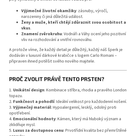
Výjimečné životní okamžiky
: zásnuby, výročí,
narozeniny či jiná důležitá událost.
Ženy a muže, kteří chtějí zdůraznit svou osobitost a
vkus
.
Znamení zvěrokruhu
: Vodnáři a Váhy ocení jeho pozitivní
vliv na rozhodování a vnitřní rovnováhu.
A protože víme, že každý detail je důležitý, každý náš šperk je
dodáván v luxusní dárkové krabičce s logem Carlo Romani –
připraven ihned potěšit svého nového majitele.
PROČ ZVOLIT PRÁVĚ TENTO PRSTEN?
1.
Unikátní design
: Kombinace stříbra, rhodia a pravého London
topazu.
2.
Funkčnost a pohodlí
: Ideální velikost pro každodenní nošení.
3.
Výjimečný materiál
: Hypoalergenní, lesklý, odolný proti
opotřebení.
4.
Emocionální hodnoty
: Kámen, který má hluboký význam a
zklidňuje mysl.
5.
Luxus za dostupnou cenu
: Prvotřídní kvalita bez přemrštěné