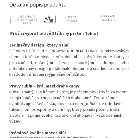
Detailní popis produktu
Proč si vybrat právě Stříbrný prsten Tokio?
Jedinečný design, který oslní:
STŘÍBRNÝ PRSTEN S PRAVÝM RUBÍNEM TOKIO je mistrovským
dílem, které kombinuje přírodní rubín zářivé červené barvy s
precizně broušenými čirými kubickými zirkony. Jeho
sofistikovaný design je dokonale elegantní a snadno se hodí pro
každodenní nošení i výjimečné příležitosti.
Pravý rubín – král mezi drahokamy:
Rubín, známý jako kámen života, je právem považován za jeden
z nejkrásnějších a nejvzácnějších drahokamů. Tento kámen
symbolizuje vášeň, lásku, odvahu a energii. Rubín je odedávna
talismanem prosperity a ochrany, který přináší pozitivní sílu
života a inspiruje svého nositele k překonávání každodenních
výzev.
Prémiová kvalita materiálů: