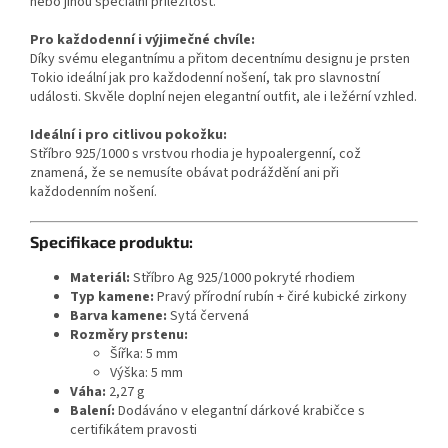
nebo jinou speciální příležitost.
Pro každodenní i výjimečné chvíle:
Díky svému elegantnímu a přitom decentnímu designu je prsten
Tokio ideální jak pro každodenní nošení, tak pro slavnostní
události. Skvěle doplní nejen elegantní outfit, ale i ležérní vzhled.
Ideální i pro citlivou pokožku:
Stříbro 925/1000 s vrstvou rhodia je hypoalergenní, což
znamená, že se nemusíte obávat podráždění ani při
každodenním nošení.
Specifikace produktu:
Materiál:
Stříbro Ag 925/1000 pokryté rhodiem
Typ kamene:
Pravý přírodní rubín + čiré kubické zirkony
Barva kamene:
Sytá červená
Rozměry prstenu:
Šířka: 5 mm
Výška: 5 mm
Váha:
2,27 g
Balení:
Dodáváno v elegantní dárkové krabičce s
certifikátem pravosti