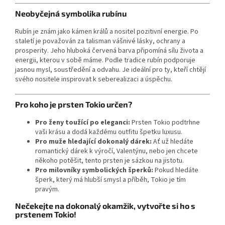
Neobyčejná symbolika rubínu
Rubín je znám jako kámen králů a nositel pozitivní energie. Po
staletí je považován za talisman vášnivé lásky, ochrany a
prosperity. Jeho hluboká červená barva připomíná sílu života a
energii, kterou v sobě máme. Podle tradice rubín podporuje
jasnou mysl, soustředění a odvahu. Je ideální pro ty, kteří chtějí
svého nositele inspirovat k seberealizaci a úspěchu.
Pro koho je prsten Tokio určen?
Pro ženy toužící po eleganci:
Prsten Tokio podtrhne
vaši krásu a dodá každému outfitu špetku luxusu.
Pro muže hledající dokonalý dárek:
Ať už hledáte
romantický dárek k výročí, Valentýnu, nebo jen chcete
někoho potěšit, tento prsten je sázkou na jistotu.
Pro milovníky symbolických šperků:
Pokud hledáte
šperk, který má hlubší smysl a příběh, Tokio je tím
pravým.
Nečekejte na dokonalý okamžik, vytvořte si ho s
prstenem Tokio!