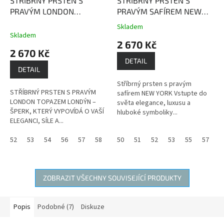
STŘÍBRNÝ PRSTEN S
STŘÍBRNÝ PRSTEN S
PRAVÝM LONDON
PRAVÝM SAFÍREM NEW
TOPAZEM LONDÝN
London
YORK
Safír je kamenem
Skladem
Průměrné
Topaz je kámen, který
moudrosti, upřímnosti a
Skladem
hodnocení
2 670 Kč
přináší radost, štědrost,
věrnosti.
produktu
2 670 Kč
hojnost a pevné zdraví.
je
DETAIL
3,7
DETAIL
z
Stříbrný prsten s pravým
5
STŘÍBRNÝ PRSTEN S PRAVÝM
safírem NEW YORK Vstupte do
hvězdiček.
LONDON TOPAZEM LONDÝN –
světa elegance, luxusu a
ŠPERK, KTERÝ VYPOVÍDÁ O VAŠÍ
hluboké symboliky...
ELEGANCI, SÍLE A...
52
53
54
56
57
58
59
50
60
51
52
53
55
57
5
ZOBRAZIT VŠECHNY SOUVISEJÍCÍ PRODUKTY
Popis
Podobné (7)
Diskuze