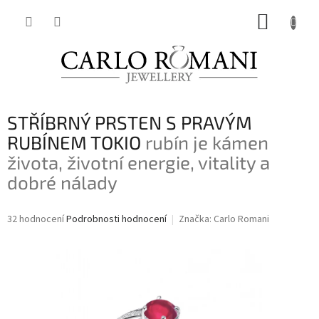
Přejít
NÁKUP
na
obsah
KOŠÍK
STŘÍBRNÝ PRSTEN S PRAVÝM
RUBÍNEM TOKIO
rubín je kámen
života, životní energie, vitality a
dobré nálady
Průměrné
32 hodnocení
Podrobnosti hodnocení
Značka:
Carlo Romani
hodnocení
produktu
je
3,7
z
5
hvězdiček.