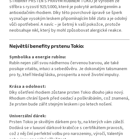
STŘÍBRNÝ PRSTEN S PRAVÝM RUBÍNEM TOKIO je vyroben ze
stříbra s ryzostí 925/1000, které je pokryté antialergenním a
antioxidačním rhodiem. Díky této povrchové úpravě se šperk
vyznačuje vysokým leskem připomínajícím bílé zlato a je odolný
vůči opotřebení. A navíc – je šetrný k vaší pokožce, protože
neobsahuje nikl, který by mohl způsobovat alergické reakce.
Největší benefity prstenu Tokio:
Symbolika a energie rubínu:
Rubín nejen září svou nádhernou červenou barvou, ale také
posiluje vitalitu, intuici a sebedůvěru. Je dokonalým talismanem
pro ty, kteří hledají lásku, prosperitu a nové životní impulsy.
Krása a odolnost:
Díky ošetření rhodiem zůstane prsten Tokio dlouho jako nový.
Rhodium chrání šperk před oxidací a poškrábáním, což znamená,
že prsten bude zářit stejným leskem i po letech nošení.
Univerzální dárek:
Prsten Tokio je skvělým dárkem pro ty, na kterých vám záleží.
Dodává se v luxusní dárkové krabičce s certifikátem pravosti,
což z něj činí perfektní volbu pro narozeniny, výročí, Valentýn