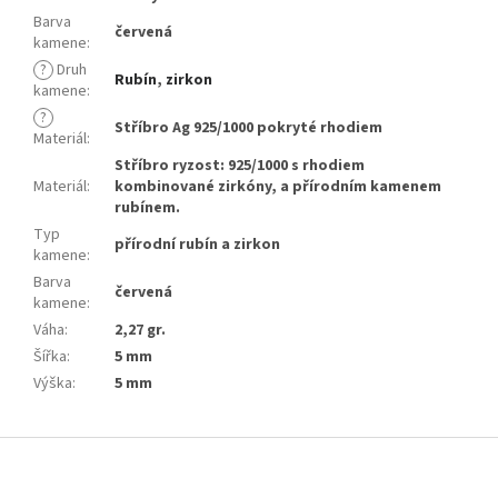
Barva
červená
kamene
:
?
Druh
Rubín
,
zirkon
kamene
:
?
Stříbro Ag 925/1000 pokryté rhodiem
Materiál
:
Stříbro ryzost: 925/1000 s rhodiem
Materiál
:
kombinované zirkóny, a přírodním kamenem
rubínem.
Typ
přírodní rubín a zirkon
kamene
:
Barva
červená
kamene
:
Váha
:
2,27 gr.
Šířka
:
5 mm
Výška
:
5 mm
Z
á
p