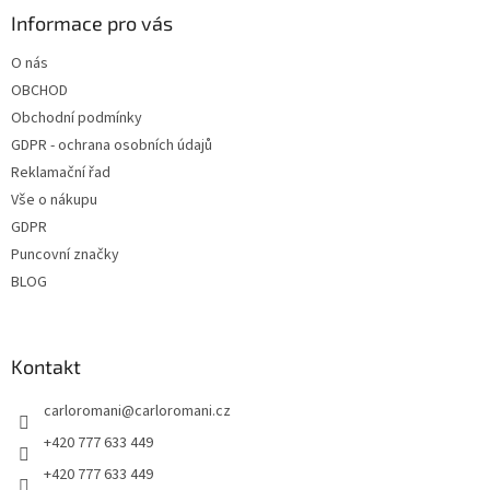
a
Informace pro vás
t
O nás
í
OBCHOD
Obchodní podmínky
GDPR - ochrana osobních údajů
Reklamační řad
Vše o nákupu
GDPR
Puncovní značky
BLOG
Kontakt
carloromani
@
carloromani.cz
+420 777 633 449
+420 777 633 449