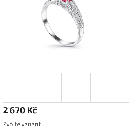
2 670 Kč
Měrná
Zvolte variantu
cena: