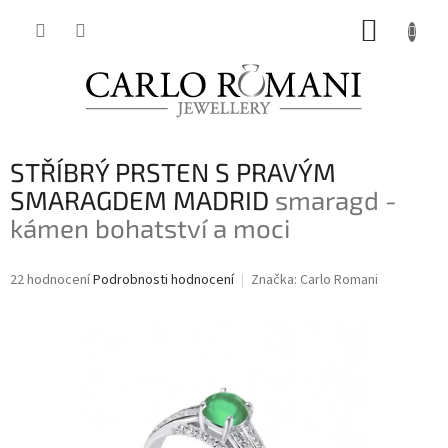
Přejít
NÁKUP
na
obsah
KOŠÍK
STŘÍBRÝ PRSTEN S PRAVÝM
SMARAGDEM MADRID
smaragd -
kámen bohatství a moci
Průměrné
22 hodnocení
Podrobnosti hodnocení
Značka:
Carlo Romani
hodnocení
produktu
je
3,8
z
5
hvězdiček.