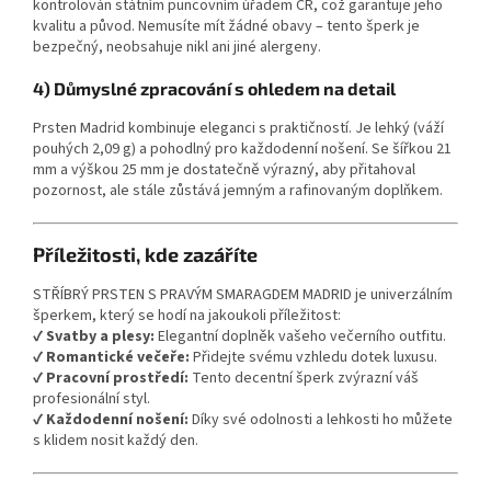
kontrolován státním puncovním úřadem ČR, což garantuje jeho
kvalitu a původ. Nemusíte mít žádné obavy – tento šperk je
bezpečný, neobsahuje nikl ani jiné alergeny.
4) Důmyslné zpracování s ohledem na detail
Prsten Madrid kombinuje eleganci s praktičností. Je lehký (váží
pouhých 2,09 g) a pohodlný pro každodenní nošení. Se šířkou 21
mm a výškou 25 mm je dostatečně výrazný, aby přitahoval
pozornost, ale stále zůstává jemným a rafinovaným doplňkem.
Příležitosti, kde zazáříte
STŘÍBRÝ PRSTEN S PRAVÝM SMARAGDEM MADRID je univerzálním
šperkem, který se hodí na jakoukoli příležitost:
✔
Svatby a plesy:
Elegantní doplněk vašeho večerního outfitu.
✔
Romantické večeře:
Přidejte svému vzhledu dotek luxusu.
✔
Pracovní prostředí:
Tento decentní šperk zvýrazní váš
profesionální styl.
✔
Každodenní nošení:
Díky své odolnosti a lehkosti ho můžete
s klidem nosit každý den.