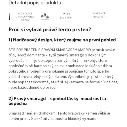
Detailní popis produktu
Proč si vybrat právě tento prsten?
1) Nadčasový design, který zaujme na první pohled
STŘÍBRÝ PRSTEN S PRAVÝM SMARAGDEM MADRID je mistrovské
dílo, jehož dominanta – sytě zelený smaragd s dokonalým
vybroušením – je obklopena zářivými čirými zirkony, které
společně tvoří harmonický celek. Kombinace lesklého stříbra
pokrytého rhodiem a drahokamů propůjčuje tomuto šperku
vzhled srovnatelný s bílým zlatem. Výsledkem je prsten, který
bude vypadat skvostně, ať už si jej vezmete na formální událost,
nebo každodenně do práce.
2) Pravý smaragd – symbol lásky, moudrosti a
úspěchu
Smaragd není jen drahokam. Tento královský kámen věků je
ceněn pro své unikátní vlastnosti a hluboký význam.