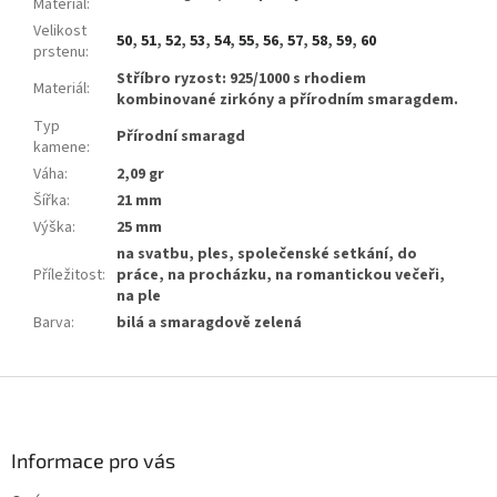
Materiál
:
Velikost
50
,
51
,
52
,
53
,
54
,
55
,
56
,
57
,
58
,
59
,
60
prstenu
:
Stříbro ryzost: 925/1000 s rhodiem
Materiál
:
kombinované zirkóny a přírodním smaragdem.
Typ
Přírodní smaragd
kamene
:
Váha
:
2,09 gr
Šířka
:
21 mm
Výška
:
25 mm
na svatbu, ples, společenské setkání, do
Příležitost
:
práce, na procházku, na romantickou večeři,
na ple
Barva
:
bilá a smaragdově zelená
Z
á
p
a
Informace pro vás
t