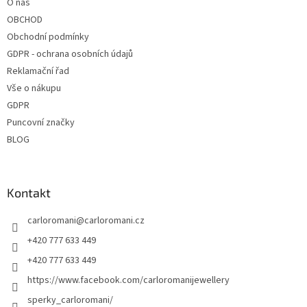
O nás
í
OBCHOD
Obchodní podmínky
GDPR - ochrana osobních údajů
Reklamační řad
Vše o nákupu
GDPR
Puncovní značky
BLOG
Kontakt
carloromani
@
carloromani.cz
+420 777 633 449
+420 777 633 449
https://www.facebook.com/carloromanijewellery
sperky_carloromani/