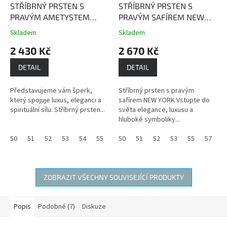
STŘÍBRNÝ PRSTEN S
STŘÍBRNÝ PRSTEN S
PRAVÝM AMETYSTEM
PRAVÝM SAFÍREM NEW
PAŘÍŽ
Ametyst dodává
YORK
Safír je kamenem
Skladem
Skladem
Průměrné
Průměrné
nositeli vnitřní sílu,
moudrosti, upřímnosti a
hodnocení
hodnocení
2 430 Kč
2 670 Kč
obnovuje oslabenou
věrnosti.
produktu
produktu
životní energii a léčí duši.
je
je
DETAIL
DETAIL
4,0
3,7
z
z
Představujeme vám šperk,
Stříbrný prsten s pravým
5
5
který spojuje luxus, eleganci a
safírem NEW YORK Vstupte do
hvězdiček.
hvězdiček.
spirituální sílu. Stříbrný prsten...
světa elegance, luxusu a
hluboké symboliky...
50
51
52
53
54
55
56
50
59
51
60
52
61
53
55
57
5
ZOBRAZIT VŠECHNY SOUVISEJÍCÍ PRODUKTY
Popis
Podobné (7)
Diskuze