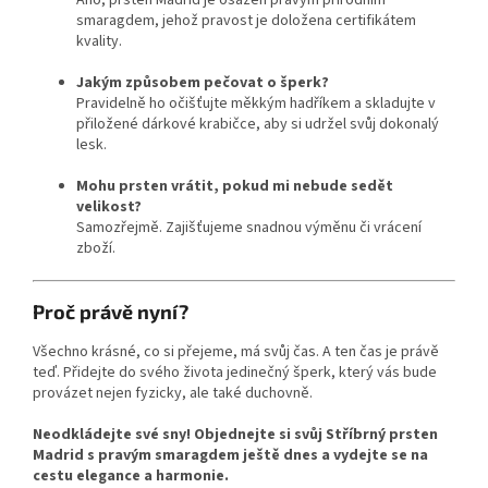
smaragdem, jehož pravost je doložena certifikátem
kvality.
Jakým způsobem pečovat o šperk?
Pravidelně ho očišťujte měkkým hadříkem a skladujte v
přiložené dárkové krabičce, aby si udržel svůj dokonalý
lesk.
Mohu prsten vrátit, pokud mi nebude sedět
velikost?
Samozřejmě. Zajišťujeme snadnou výměnu či vrácení
zboží.
Proč právě nyní?
Všechno krásné, co si přejeme, má svůj čas. A ten čas je právě
teď. Přidejte do svého života jedinečný šperk, který vás bude
provázet nejen fyzicky, ale také duchovně.
Neodkládejte své sny! Objednejte si svůj Stříbrný prsten
Madrid s pravým smaragdem ještě dnes a vydejte se na
cestu elegance a harmonie.