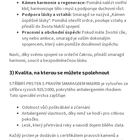
Kámen harmonie a regenerace:
Pomáhá nalézt vnitřní
klid, harmonizuje tělo i mysl a podporuje duchovní růst.
Podpora lásky a vztahů:
Smaragd se nazývá „Kámen
úspěšné lásky“. Pomáhá otevřít srdce, posiluje vztahy a
přináší do života hlubší spojení.
Pracovní a obchodní úspěch:
Pokud máte životní cíle,
sny nebo ambice, smaragd je vaším dokonalým
spojencem, který vám pomůže dosáhnout úspěchu.
Navíc, díky svému spojení se srdeční čakrou, přináší smaragd
harmonii, soucit a bezpodmínečnou lásku.
3) Kvalita, na kterou se můžete spolehnout
STŘÍBRÝ PRSTEN S PRAVÝM SMARAGDEM MADRID je vytvořen ze
stříbra ryzosti 925/1000, pokrytého antialergenním rhodiem.
Tato speciální vrstva zajišťuje:
Odolnost vůči poškrábání a zčernání.
Antialergenní vlastnosti, díky nimž se hodí i pro citlivou
pokožku.
Lesk, který přetrvává roky a navodí dojem bílého zlata.
Každý prsten je dodáván s certifikátem pravosti kamenů a