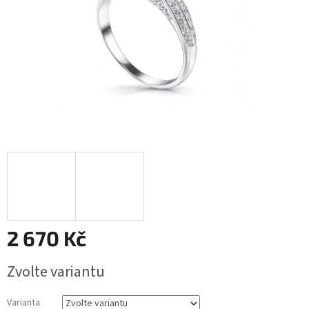
2 670 Kč
Měrná
Zvolte variantu
cena:
Varianta