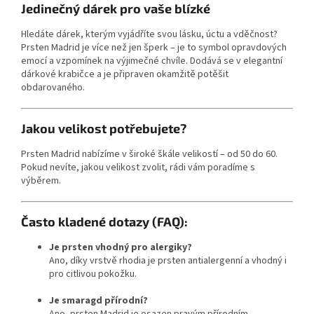
Jedinečný dárek pro vaše blízké
Hledáte dárek, kterým vyjádříte svou lásku, úctu a vděčnost?
Prsten Madrid je více než jen šperk – je to symbol opravdových
emocí a vzpomínek na výjimečné chvíle. Dodává se v elegantní
dárkové krabičce a je připraven okamžitě potěšit
obdarovaného.
Jakou velikost potřebujete?
Prsten Madrid nabízíme v široké škále velikostí – od 50 do 60.
Pokud nevíte, jakou velikost zvolit, rádi vám poradíme s
výběrem.
Často kladené dotazy (FAQ):
Je prsten vhodný pro alergiky?
Ano, díky vrstvě rhodia je prsten antialergenní a vhodný i
pro citlivou pokožku.
Je smaragd přírodní?
Ano, prsten Madrid je osazen pravým přírodním