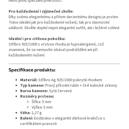
nebo jinou speciální příležitost.
Pro každodenní i výjimečné chvíle:
Díky svému elegantnímu a přitom decentnímu designu je prsten
Tokio ideální jak pro každodenní nošení, tak pro slavnostní
události. Skvěle doplní nejen elegantní outfit, ale i ležérní vzhled.
Ideální i pro citlivou pokožku:
Stříbro 925/1000 s vrstvou rhodia je hypoalergenní, což
znamená, že se nemusíte obávat podráždění ani při
každodenním nošení.
Specifikace produktu:
Materiál:
Stříbro Ag 925/1000 pokryté rhodiem
Typ kamene:
Pravý přírodní rubín + čiré kubické zirkony
Barva kamene:
Sytá červená
Rozměry prstenu:
Šířka: 5 mm
Výška: 5 mm
Váha:
2,27 g
Balení:
Dodáváno v elegantní dárkové krabičce s
certifikátem pravosti