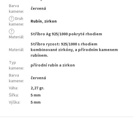
Barva
červená
kamene
:
?
Druh
Rubín
,
zirkon
kamene
:
?
Stříbro Ag 925/1000 pokryté rhodiem
Materiál
:
Stříbro ryzost: 925/1000 s rhodiem
Materiál
:
kombinované zirkóny, a přírodním kamenem
rubínem.
Typ
přírodní rubín a zirkon
kamene
:
Barva
červená
kamene
:
Váha
:
2,27 gr.
Šířka
:
5 mm
Výška
:
5 mm
Z
á
p