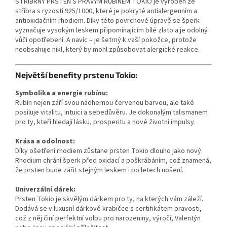
STŘÍBRNÝ PRSTEN S PRAVÝM RUBÍNEM TOKIO je vyroben ze
stříbra s ryzostí 925/1000, které je pokryté antialergenním a
antioxidačním rhodiem. Díky této povrchové úpravě se šperk
vyznačuje vysokým leskem připomínajícím bílé zlato a je odolný
vůči opotřebení. A navíc – je šetrný k vaší pokožce, protože
neobsahuje nikl, který by mohl způsobovat alergické reakce.
Největší benefity prstenu Tokio:
Symbolika a energie rubínu:
Rubín nejen září svou nádhernou červenou barvou, ale také
posiluje vitalitu, intuici a sebedůvěru. Je dokonalým talismanem
pro ty, kteří hledají lásku, prosperitu a nové životní impulsy.
Krása a odolnost:
Díky ošetření rhodiem zůstane prsten Tokio dlouho jako nový.
Rhodium chrání šperk před oxidací a poškrábáním, což znamená,
že prsten bude zářit stejným leskem i po letech nošení.
Univerzální dárek:
Prsten Tokio je skvělým dárkem pro ty, na kterých vám záleží.
Dodává se v luxusní dárkové krabičce s certifikátem pravosti,
což z něj činí perfektní volbu pro narozeniny, výročí, Valentýn