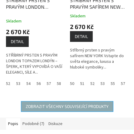
STŘÍBRNÝ PRSTEN S
STŘÍBRNÝ PRSTEN S
PRAVÝM LONDON
PRAVÝM SAFÍREM NEW
TOPAZEM LONDÝN
London
YORK
Safír je kamenem
Skladem
Průměrné
Topaz je kámen, který
moudrosti, upřímnosti a
Skladem
hodnocení
2 670 Kč
přináší radost, štědrost,
věrnosti.
produktu
2 670 Kč
hojnost a pevné zdraví.
je
DETAIL
3,7
DETAIL
z
Stříbrný prsten s pravým
5
STŘÍBRNÝ PRSTEN S PRAVÝM
safírem NEW YORK Vstupte do
hvězdiček.
LONDON TOPAZEM LONDÝN –
světa elegance, luxusu a
ŠPERK, KTERÝ VYPOVÍDÁ O VAŠÍ
hluboké symboliky...
ELEGANCI, SÍLE A...
52
53
54
56
57
58
59
50
60
51
52
53
55
57
5
ZOBRAZIT VŠECHNY SOUVISEJÍCÍ PRODUKTY
Popis
Podobné (7)
Diskuze