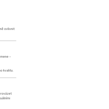
ně ovlivnit
kamene –
o kvalitu.
provázet
tuálními