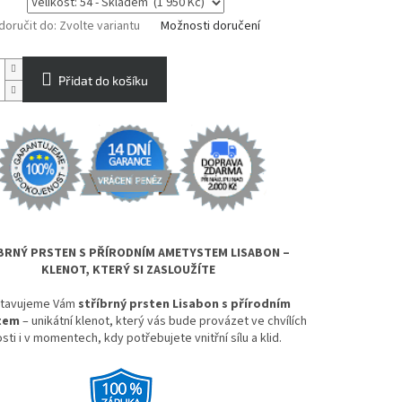
oručit do:
Zvolte variantu
Možnosti doručení
Přidat do košíku
BRNÝ PRSTEN S PŘÍRODNÍM AMETYSTEM LISABON –
KLENOT, KTERÝ SI ZASLOUŽÍTE
stavujeme Vám
stříbrný prsten Lisabon s přírodním
tem
– unikátní klenot, který vás bude provázet ve chvílích
sti i v momentech, kdy potřebujete vnitřní sílu a klid.