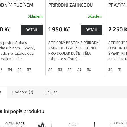
ODNÍM RUBÍNEM
PŘÍRODNÍ ZÁHNĚDOU
PRAVÝM
A
Rubín je kámen
ZÁHŘEB
Záhněda dodává
TOPAZE
Skladem
Skladem
a, životní energie,
sílu při rozhodování.
Topaz je
ity a dobré nálady,
Prohlubuje spánek,
přináší r
0 Kč
1 950 Kč
2 250 
ší bohatství a lásku.
působí proti únavě a mírní
hojnost a
DETAIL
DETAIL
stres.
ný prsten Sofia s
STŘÍBRNÝ PRSTEN S PŘÍRODNÍ
STŘÍBRNÝ 
ním rubínem – Šperk,
ZÁHNĚDOU ZÁHŘEB – KLENOT
LONDON T
nadchne každou duši
PRO SOULAD DUŠE I TĚLA
ŠPERK, KT
avujeme vám...
.Objevte stříbrný...
A PODTRHUJ
52
54
55
57
52
53
55
57
58
50
51
s
Podobné (7)
Diskuze
ailní popis produktu