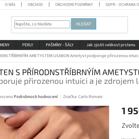
O NÁS
OBCHOD
OBCHODNÍ PODMÍNKY
GDPR - OCHRANA 
HLEDAT
AMENY
PERLY
PAŠMÍNY - ŠÁLY
Jak zjistit velikost prstenu
ODNSTŘÍBRNÝÍM AMETYSTEM LISABON
Ametyst podporuje přirozenou intuici 
TEN S PŘÍRODNSTŘÍBRNÝÍM AMETYS
oruje přirozenou intuici a je zdrojem l
né
noceno
Podrobnosti hodnocení
Značka:
Carlo Romani
ní
1 95
u
Měrná
Zvolt
cena:
ek.