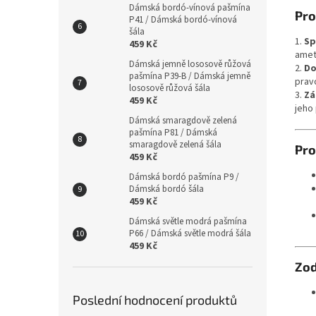
Dámská bordó-vínová pašmína
Pro
P41 / Dámská bordó-vínová
šála
1.
Sp
459 Kč
amet
Dámská jemně lososově růžová
2.
Do
pašmína P39-B / Dámská jemně
prav
lososově růžová šála
3.
Zá
459 Kč
jeho 
Dámská smaragdově zelená
pašmína P81 / Dámská
smaragdově zelená šála
Pro
459 Kč
Dámská bordó pašmína P9 /
Dámská bordó šála
459 Kč
Dámská světle modrá pašmína
P66 / Dámská světle modrá šála
459 Kč
Zod
Poslední hodnocení produktů