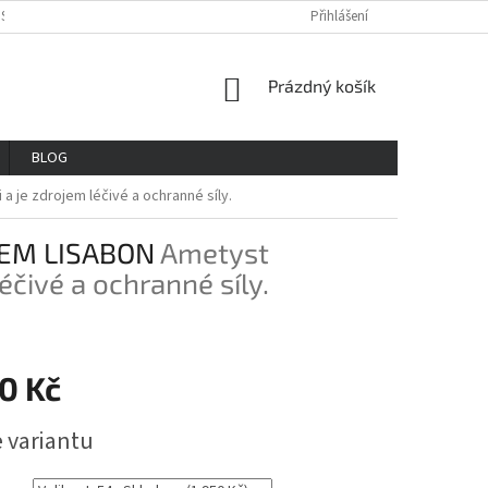
OSOBNÍCH ÚDAJŮ
REKLAMAČNÍ ŘAD
VŠE O NÁKUPU
Přihlášení
GDPR
NÁKUPNÍ
Prázdný košík
KOŠÍK
BLOG
a je zdrojem léčivé a ochranné síly.
TEM LISABON
Ametyst
éčivé a ochranné síly.
0 Kč
e variantu