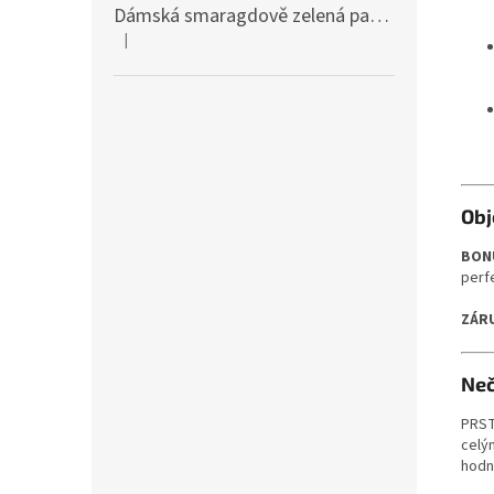
Dámská smaragdově zelená pašmína P81 / Dámská smaragdově zelená šála
|
Hodnocení produktu je 4 z 5 hvězdiček.
Obj
BON
perf
ZÁR
Neč
PRST
celým
hodn