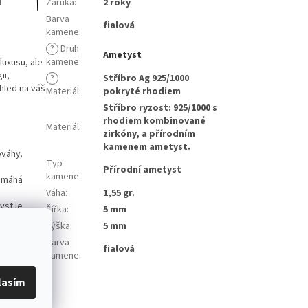
Záruka
:
2 roky
Barva
fialová
kamene
:
?
Druh
Ametyst
kamene
:
uxusu, ale
ii,
?
Stříbro Ag 925/1000
hled na váš
Materiál
:
pokryté rhodiem
Stříbro ryzost: 925/1000 s
rhodiem kombinované
Materiál:
:
zirkóny, a přírodním
kamenem ametyst.
ováhy.
Typ
Přírodní ametyst
kamene:
:
pomáhá
Váha
:
1,55 gr.
yst je
Šířka
:
5 mm
Výška
:
5 mm
Barva
kvalitního
fialová
kamene
:
lasím
lnivý lesk a