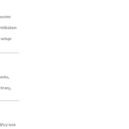
nostmi
rtifikátem
rantuje
nerku,
chrany,
ářivý lesk