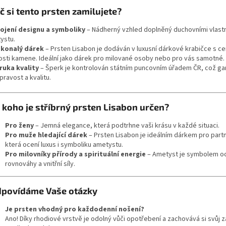
č si tento prsten zamilujete?
ojení designu a symboliky
– Nádherný vzhled doplněný duchovními vlast
ystu.
konalý dárek
– Prsten Lisabon je dodáván v luxusní dárkové krabičce s ce
osti kamene. Ideální jako dárek pro milované osoby nebo pro vás samotné.
ruka kvality
– Šperk je kontrolován státním puncovním úřadem ČR, což ga
pravost a kvalitu.
 koho je stříbrný prsten Lisabon určen?
Pro ženy
– Jemná elegance, která podtrhne vaši krásu v každé situaci.
Pro muže hledající dárek
– Prsten Lisabon je ideálním dárkem pro part
která ocení luxus i symboliku ametystu.
Pro milovníky přírody a spirituální energie
– Ametyst je symbolem o
rovnováhy a vnitřní síly.
povídáme Vaše otázky
Je prsten vhodný pro každodenní nošení?
Ano! Díky rhodiové vrstvě je odolný vůči opotřebení a zachovává si svůj z