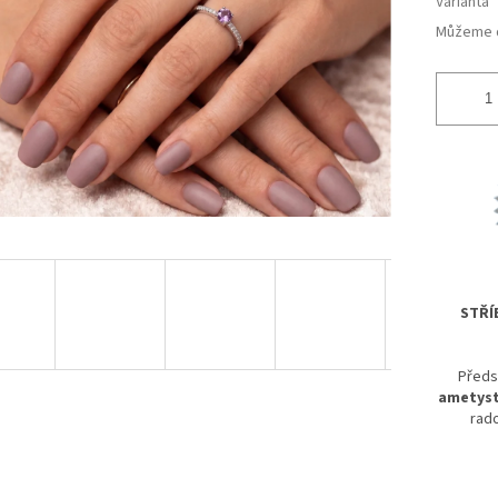
Varianta
Můžeme d
STŘÍ
Před
ametys
rado