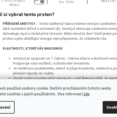
č si vybrat tento prsten?
PŘÍRODNÍ AMETYST
– Tento nádherný fialový kámen není jen symbolem l
také nositelem léčivé a ochranné síly. Ametyst obnovuje oslabenou energ
detoxikuje mysl a chrání před stresem. Máte náročný den? Stačí jeden po
prsten a jeho uklidňující energie vám připomene, že zvládnete vše.
VLASTNOSTI, KTERÉ VÁS NADCHNOU
Ametyst je spojován se 7. čakrou – čakrou intuice a duchovní rovn
Podporuje vaše myšlení, rozhodování i kreativitu.
Je ideální pro podnikatele, neboť zvyšuje kreativitu, odolnost a 
přenést nápady do reality.
Chrání svého nositele před závislostí – staří Řekové věřili, že amet
ochrání před opilostí.
web používá soubory cookie. Dalším procházením tohoto webu
STŘÍBRNÁ ELEGANCE
PRSTEN S PŘÍRODNSTŘÍBRNÝÍM AMETYSTEM LISABON je vyroben z vysoce 
jete souhlas s jejich používáním.. Více informací
zde
.
stříbra Ag 925/1000 a pokryt vrstvou rhodia, která zajišťuje:
avení
Souh
Antioxidační ochranu – prsten si díky této vrstvě zachovává svůj os
je na první pohled nerozeznatelný od bílého zlata.