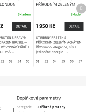
 LONDON
PŘÍRODNÍM ZELENÝM
Další
M BRUSEL
London
ACHÁTEM ŘÍM
Zelený
produkt
Skladem
Skladem
 kámen, který
achát má harmonizující
adost, štědrost,
vliv na celý organismus.
Kč
1 950 Kč
 pevné zdraví.
DETAIL
DETAIL
PRSTEN S PRAVÝM
STŘÍBRNÝ PRSTEN S
OPAZEM BRUSEL —
PŘÍRODNÍM ZELENÝM ACHÁTEM
ERÝ VYPRÁVÍ PŘÍBĚH
ŘÍMSymbol elegance, síly a
E VAŠI...
jedinečné energie –...
52
53
54
55
56
51
57
52
58
54
59
55
60
56
57
58
59
60
Doplňkové parametry
Kategorie
:
Stříbrné prsteny