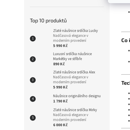
Top 10 produktů
Zlaté náušnice srdíčka Lucky
Nadčasová elegance v
Co 
moderním provedení
5 990 Kč
Luxusní srdíčka náušnice
Markétky ve stříbře
890 Kč
Zlaté náušnice srdíčka Alex
Nadčasová elegance v
Tec
moderním provedení
5 990 Kč
Náušnice originálního designu
1 790 Kč
Zlaté náušnice srdíčka Mirky
Nadčasová elegance v
moderním provedení
6 000 Kč