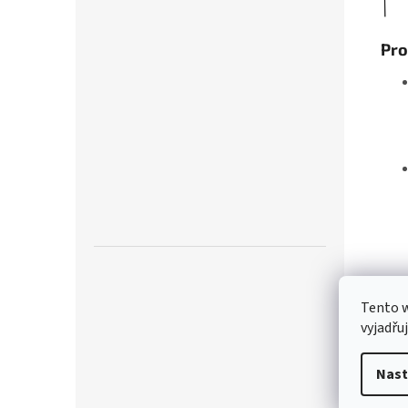
Pro
Tento 
vyjadřu
Nast