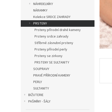
n
NÁHRDELNÍKY
e
NÁRAMKY
l
Kolekce SRDCE ZAHRADY
PRSTENY
Prsteny přírodní drahé kameny
Prsteny srdce zahrady
Stříbrné zásnubní prsteny
Prsteny přírodní perly
Prsteny se zirkony
PRSTENY SE SULTANITY
SOUPRAVY
PRAVÉ PŘÍRODNÍ KAMENY
PERLY
SULTANITY
BIŽUTERIE
PAŠMÍNY - ŠÁLY