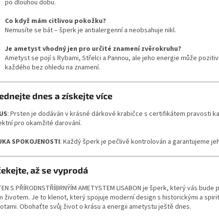
po dlouhou dobu.
Co když mám citlivou pokožku?
Nemusíte se bát – šperk je antialergenní a neobsahuje nikl.
Je ametyst vhodný jen pro určité znamení zvěrokruhu?
Ametyst se pojí s Rybami, Střelci a Pannou, ale jeho energie může pozitiv
každého bez ohledu na znamení.
ednejte dnes a získejte více
US
: Prsten je dodáván v krásné dárkové krabičce s certifikátem pravosti 
ektní pro okamžité darování.
UKA SPOKOJENOSTI
: Každý šperk je pečlivě kontrolován a garantujeme jeh
ekejte, až se vyprodá
EN S PŘÍRODNSTŘÍBRNÝÍM AMETYSTEM LISABON je šperk, který vás bude 
 životem. Je to klenot, který spojuje moderní design s historickými a spiri
otami. Obohaťte svůj život o krásu a energii ametystu ještě dnes.