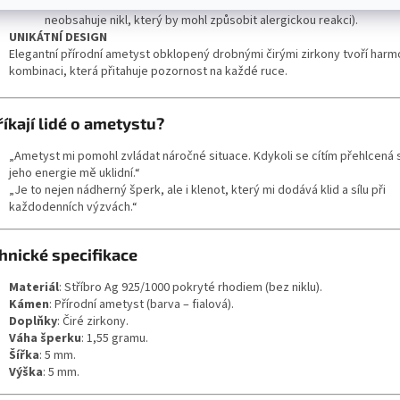
Antialergenní vlastnosti – žádné obavy pro citlivou pokožku (šperk
neobsahuje nikl, který by mohl způsobit alergickou reakci).
UNIKÁTNÍ DESIGN
Elegantní přírodní ametyst obklopený drobnými čirými zirkony tvoří har
kombinaci, která přitahuje pozornost na každé ruce.
říkají lidé o ametystu?
„Ametyst mi pomohl zvládat náročné situace. Kdykoli se cítím přehlcená
jeho energie mě uklidní.“
„Je to nejen nádherný šperk, ale i klenot, který mi dodává klid a sílu při
každodenních výzvách.“
hnické specifikace
Materiál
: Stříbro Ag 925/1000 pokryté rhodiem (bez niklu).
Kámen
: Přírodní ametyst (barva – fialová).
Doplňky
: Čiré zirkony.
Váha šperku
: 1,55 gramu.
Šířka
: 5 mm.
Výška
: 5 mm.