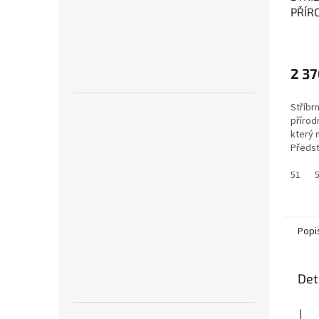
PŘÍR
SOFI
život
vital
2 37
přiná
Stříbr
přírod
který 
Předst
51
Popi
Det