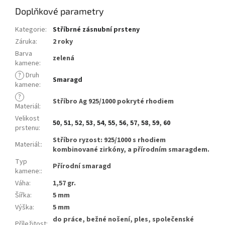
Doplňkové parametry
Kategorie
:
Stříbrné zásnubní prsteny
Záruka
:
2 roky
Barva
zelená
kamene
:
?
Druh
Smaragd
kamene
:
?
Stříbro Ag 925/1000 pokryté rhodiem
Materiál
:
Velikost
50
,
51
,
52
,
53
,
54
,
55
,
56
,
57
,
58
,
59
,
60
prstenu
:
Stříbro ryzost: 925/1000 s rhodiem
Materiál:
:
kombinované zirkóny, a přírodním smaragdem.
Typ
Přírodní smaragd
kamene:
:
Váha
:
1,57 gr.
Šířka
:
5 mm
Výška
:
5 mm
do práce, bežné nošení, ples, společenské
Příležitost
: