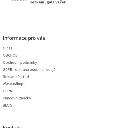
setkání, gala večer
Z
á
p
a
Informace pro vás
t
O nás
í
OBCHOD
Obchodní podmínky
GDPR - ochrana osobních údajů
Reklamační řad
Vše o nákupu
GDPR
Puncovní značky
BLOG
Kontakt