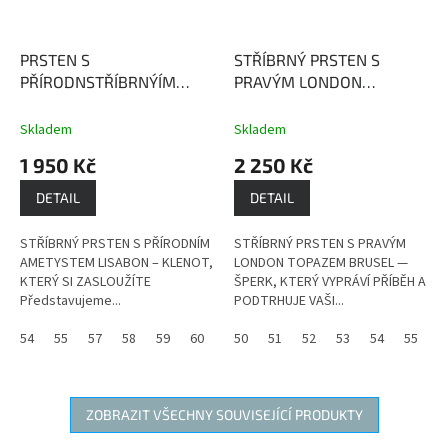
PRSTEN S
STŘÍBRNÝ PRSTEN S
PŘÍRODNSTŘÍBRNÝÍM
PRAVÝM LONDON
AMETYSTEM LISABON
TOPAZEM BRUSEL
London
Ametyst podporuje
Topaz je kámen, který
Skladem
Skladem
přirozenou intuici a je
přináší radost, štědrost,
1 950 Kč
2 250 Kč
zdrojem léčivé a ochranné
hojnost a pevné zdraví.
síly.
DETAIL
DETAIL
STŘÍBRNÝ PRSTEN S PŘÍRODNÍM
STŘÍBRNÝ PRSTEN S PRAVÝM
AMETYSTEM LISABON – KLENOT,
LONDON TOPAZEM BRUSEL —
KTERÝ SI ZASLOUŽÍTE
ŠPERK, KTERÝ VYPRÁVÍ PŘÍBĚH A
Představujeme...
PODTRHUJE VAŠI...
54
55
57
58
59
60
50
51
52
53
54
55
5
ZOBRAZIT VŠECHNY SOUVISEJÍCÍ PRODUKTY