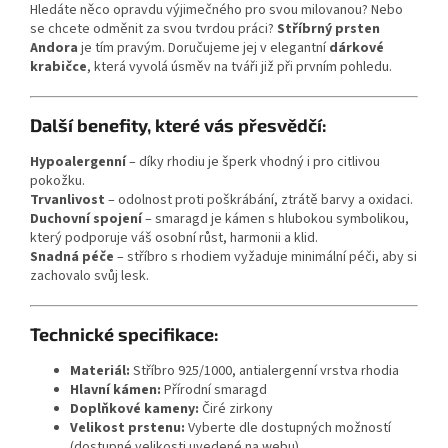
Hledáte něco opravdu výjimečného pro svou milovanou? Nebo
se chcete odměnit za svou tvrdou práci?
Stříbrný prsten
Andora
je tím pravým. Doručujeme jej v elegantní
dárkové
krabičce
, která vyvolá úsměv na tváři již při prvním pohledu.
Další benefity, které vás přesvědčí:
Hypoalergenní
– díky rhodiu je šperk vhodný i pro citlivou
pokožku.
Trvanlivost
– odolnost proti poškrábání, ztrátě barvy a oxidaci.
Duchovní spojení
– smaragd je kámen s hlubokou symbolikou,
který podporuje váš osobní růst, harmonii a klid.
Snadná péče
– stříbro s rhodiem vyžaduje minimální péči, aby si
zachovalo svůj lesk.
Technické specifikace:
Materiál:
Stříbro 925/1000, antialergenní vrstva rhodia
Hlavní kámen:
Přírodní smaragd
Doplňkové kameny:
Čiré zirkony
Velikost prstenu:
Vyberte dle dostupných možností
(dostupné velikosti uvedené na webu).