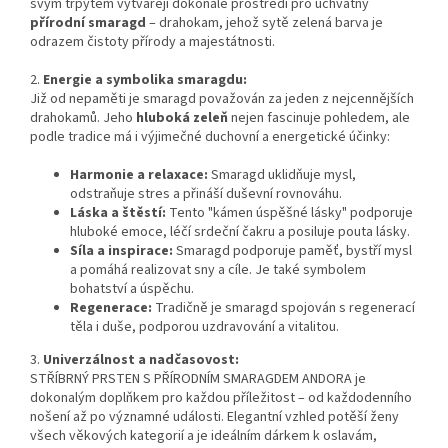
svým třpytem vytvářejí dokonalé prostředí pro úchvatný
přírodní smaragd
– drahokam, jehož sytě zelená barva je
odrazem čistoty přírody a majestátnosti.
2.
Energie a symbolika smaragdu:
Již od nepaměti je smaragd považován za jeden z nejcennějších
drahokamů. Jeho
hluboká zeleň
nejen fascinuje pohledem, ale
podle tradice má i výjimečné duchovní a energetické účinky:
Harmonie a relaxace:
Smaragd uklidňuje mysl,
odstraňuje stres a přináší duševní rovnováhu.
Láska a štěstí:
Tento "kámen úspěšné lásky" podporuje
hluboké emoce, léčí srdeční čakru a posiluje pouta lásky.
Síla a inspirace:
Smaragd podporuje paměť, bystří mysl
a pomáhá realizovat sny a cíle. Je také symbolem
bohatství a úspěchu.
Regenerace:
Tradičně je smaragd spojován s regenerací
těla i duše, podporou uzdravování a vitalitou.
3.
Univerzálnost a nadčasovost:
STŘÍBRNÝ PRSTEN S PŘÍRODNÍM SMARAGDEM ANDORA je
dokonalým doplňkem pro každou příležitost – od každodenního
nošení až po významné události. Elegantní vzhled potěší ženy
všech věkových kategorií a je ideálním dárkem k oslavám,