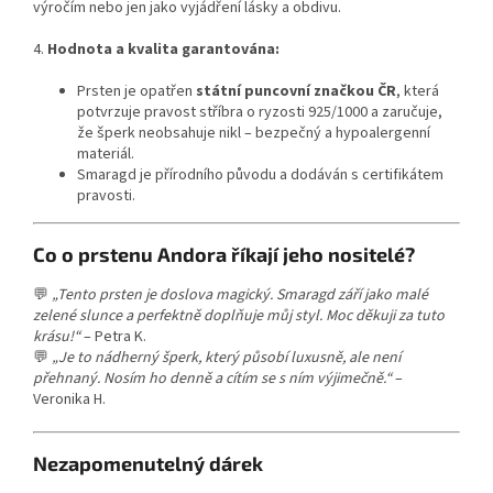
výročím nebo jen jako vyjádření lásky a obdivu.
4.
Hodnota a kvalita garantována:
Prsten je opatřen
státní puncovní značkou ČR
, která
potvrzuje pravost stříbra o ryzosti 925/1000 a zaručuje,
že šperk neobsahuje nikl – bezpečný a hypoalergenní
materiál.
Smaragd je přírodního původu a dodáván s certifikátem
pravosti.
Co o prstenu Andora říkají jeho nositelé?
💬
„Tento prsten je doslova magický. Smaragd září jako malé
zelené slunce a perfektně doplňuje můj styl. Moc děkuji za tuto
krásu!“
– Petra K.
💬
„Je to nádherný šperk, který působí luxusně, ale není
přehnaný. Nosím ho denně a cítím se s ním výjimečně.“
–
Veronika H.
Nezapomenutelný dárek