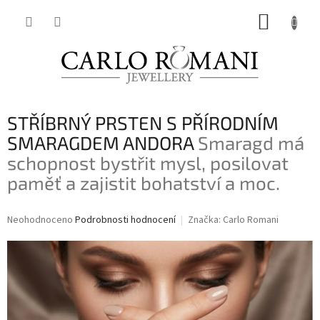
Přejít
NÁKUP
na
obsah
KOŠÍK
STŘÍBRNÝ PRSTEN S PŘÍRODNÍM
SMARAGDEM ANDORA
Smaragd má
schopnost bystřit mysl, posilovat
paměť a zajistit bohatství a moc.
Průměrné
Neohodnoceno
Podrobnosti hodnocení
Značka:
Carlo Romani
hodnocení
produktu
je
0,0
z
5
hvězdiček.