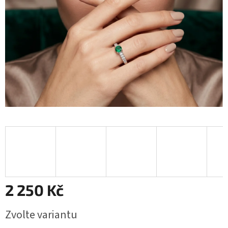
2 250 Kč
Měrná
Zvolte variantu
cena: