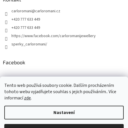
carloromani
@
carloromani.cz
+420 777 633 449
+420 777 633 449
https://www.facebook.com/carloromanijewellery
sperky_carloromani/
Facebook
Instagram
Tento web používá soubory cookie. Dalším procházením
tohoto webu vyjadřujete souhlas s jejich používáním.. Více
informací
zde
.
Vytvořil Shoptet
Nastavení
Copyright 2026
www.carloromani-shop.cz
. Všechna práva