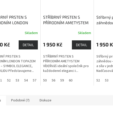
BRNÝ PRSTEN S
STŘÍBRNÝ PRSTEN S
Stříbrný 
ODNÍM LONDON
PŘÍRODNÍM AMETYSTEM
záhnědo
ZEM DAKAR
London
VÍDEŇ
ametyst je zdrojem
zlepšení
Skladem
Skladem
Průměrné
 je kámen, který
léčivé a ochranné síly,
stresu a
hodnocení
ší pevné zdraví,
podporuje přirozenou
sílu při 
produktu
0 Kč
1 950 Kč
1 950 K
ost, hojnost a
intuici
DETAIL
DETAIL
je
t.
3,7
RNÝ PRSTEN S
STŘÍBRNÝ PRSTEN S
Stříbrný pr
z
DNÍM LONDON TOPAZEM
PŘÍRODNÍM AMETYSTEM
záhnědou –
5
 – SYMBOL ELEGANCE,
VÍDEŇVáš ideální společník pro
a síla v je
hvězdiček.
 KLIDU Představujeme...
každodenní eleganci i...
Nadčasová.
51
52
53
54
57
50
56
59
60
52
53
s
Podobné (7)
Diskuze