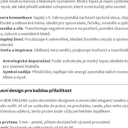
kytně modrou barvou a hlubokým významem. Modrý topaz je nejen symbole
 mysli, ale také přináší unikátní schopnosti, které ocení každý jeho nositel:
pora komunikace
: Spjatý s 5. čakrou pomáhá nacházet správná slova, zle
dřování a odbourává trému. Ideální pro spisovatele, řečníky, novináře a zpě
ováha a síla
: Transformuje negativní emoce na pozitivní, pomáhá zbavov
u, úzkosti a mentálních bloků.
luplný život
: Povzbuzuje k sebereflexi, hledání životního smyslu a správ
odování.
tivita a inspirace
: Oblíbený mezi umělci, podporuje tvořivost a soustředě
Astrologická doporučení
: Podle zvěrokruhu je modrý topaz ideálním
pro znamení Vodnáře.
Symbol naděje
: Přináší klid, naplňuje Vás energií a pomáhá nalézt rovn
tělem a myslí.
usní design pro každou příležitost
en NEW ORLEANS svým decentním designem a univerzální elegancí snadno d
koliv outfit. Ať už se vydáváte do práce, na procházku, rande, ples nebo v
ečenskou událost, tento prsten bude vždy perfektním doplňkem.
a prstenu
: 5 mm – jemné, přitom dostatečně výrazné provedení.
kosti
: Dostupné ve velikostech od 50 do 60.