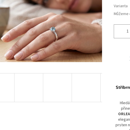
ek.
Varianta
Můžeme d
Stříbr
Hledá
přine
ORLEA
elegan
prsten 