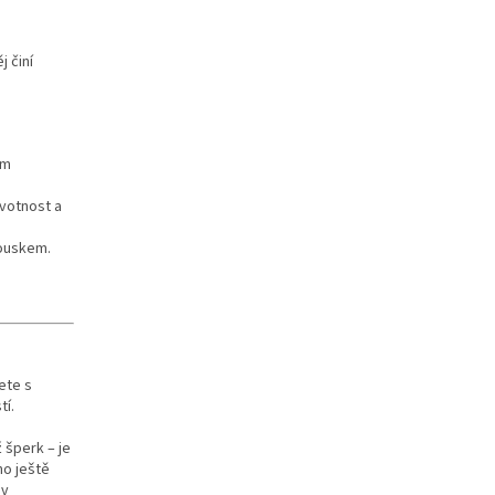
j činí
ím
ivotnost a
kouskem.
ete s
tí.
 šperk – je
ho ještě
 v