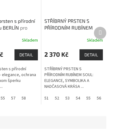
prsten s přírodní
STŘÍBRNÝ PRSTEN S
u BERLÍN
pro
PŘÍRODNÍM RUBÍNEM
Další
 spánku, zmírnění
SOUL
Rubín přináší
produkt
Skladem
Skladem
Průměrné
 únavy, dodává
bohatství a lásku. Je
hodnocení
rozhodování
zdrojem životní energie,
produktu
č
2 370 Kč
dobré nálady a vitality.
DETAIL
DETAIL
je
3,8
sten s přírodní
STŘÍBRNÝ PRSTEN S
z
 elegance, ochrana
PŘÍRODNÍM RUBÍNEM SOUL:
5
dnom šperku
ELEGANCE, SYMBOLIKA A
hvězdiček.
..
NADČASOVÁ KRÁSA ...
55
57
58
51
52
53
54
55
56
57