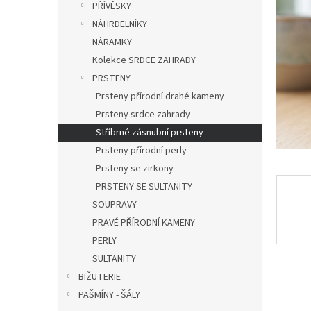
a
PŘÍVĚSKY
hvězdič
n
NÁHRDELNÍKY
e
NÁRAMKY
l
Kolekce SRDCE ZAHRADY
PRSTENY
Prsteny přírodní drahé kameny
Prsteny srdce zahrady
Stříbrné zásnubní prsteny
Prsteny přírodní perly
Prsteny se zirkony
PRSTENY SE SULTANITY
SOUPRAVY
PRAVÉ PŘÍRODNÍ KAMENY
PERLY
SULTANITY
BIŽUTERIE
PAŠMÍNY - ŠÁLY