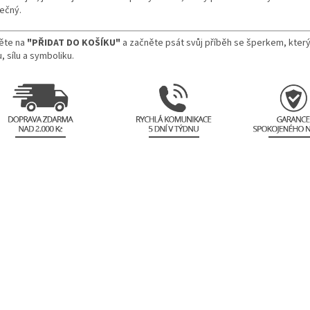
nečný.
něte na
"PŘIDAT DO KOŠÍKU"
a začněte psát svůj příběh se šperkem, který
, sílu a symboliku.