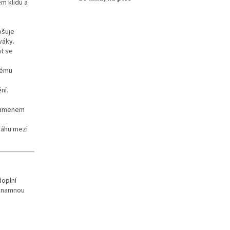
m klidu a
pšuje
váky.
at se
nému
ní.
 kamenem
ováhu mezi
oplní
ýznamnou