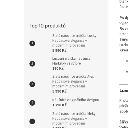
blan
čisté
Pod
vyja
Top 10 produktů
Rovn
stres
Zlaté náušnice srdíčka Lucky
Smys
Nadčasová elegance v
rozh
moderním provedení
Krea
5 990 Kč
Luxusní srdíčka náušnice
Markétky ve stříbře
890 Kč
Zlaté náušnice srdíčka Alex
Nadčasová elegance v
moderním provedení
Lux
5 990 Kč
Náušnice originálního designu
Prst
1 790 Kč
jaký
spol
Zlaté náušnice srdíčka Mirky
Nadčasová elegance v
Šířk
moderním provedení
Veli