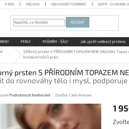
O NÁS
OBCHOD
OBCHODNÍ PODMÍNKY
GDPR - OCHRANA 
HLEDAT
AMENY
PERLY
PAŠMÍNY - ŠÁLY
Jak zjistit velikost prstenu
ní
Stříbrný prsten S PŘÍRODNÍM TOPAZEM NEW ORLEANS
Topaz d
kreativní tvůrčí práci.
íbrný prsten S PŘÍRODNÍM TOPAZEM 
it do rovnováhy tělo i mysl, podporuje k
né
ocení
Podrobnosti hodnocení
Značka:
Carlo Romani
ní
1 95
u
Měrná
Zvolt
cena: