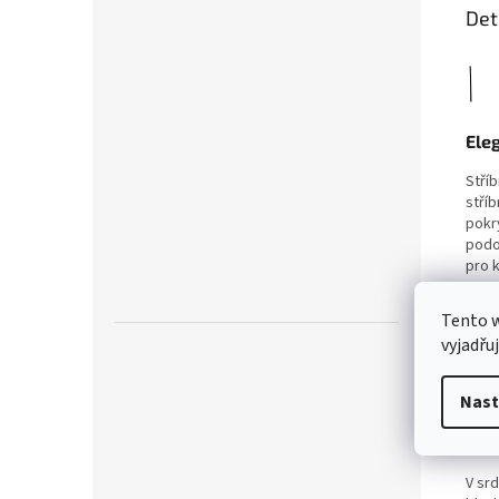
Det
Eleg
Stří
stří
pokr
podob
pro k
Tento 
vyjadřu
Nast
Mod
V srd