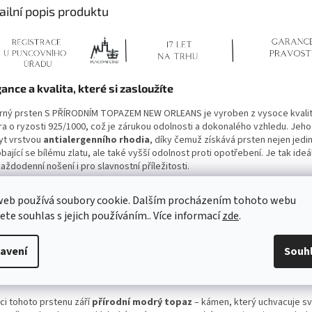
ailní popis produktu
ance a kvalita, které si zasloužíte
brný prsten S PŘÍRODNÍM TOPAZEM NEW ORLEANS je vyroben z vysoce kvali
bra o ryzosti 925/1000, což je zárukou odolnosti a dokonalého vzhledu. Jeho
yt vrstvou
antialergenního rhodia
, díky čemuž získává prsten nejen jedi
ající se bílému zlatu, ale také vyšší odolnost proti opotřebení. Je tak ideá
aždodenní nošení i pro slavnostní příležitosti.
Antialergenní úprava
: Vhodné i pro citlivou pokožku, neobsahuje nikl.
web používá soubory cookie. Dalším procházením tohoto webu
Odolnost a lesk
: Rhodium dodává šperku luxusní vzhled a chrání jej před
jete souhlas s jejich používáním.. Více informací
zde
.
ztrátou barvy.
Tradiční řemeslné zpracování
: Každý prsten je důkladně testován stá
puncovním úřadem ČR a označen továrním puncem 925.
avení
Souh
rý topaz – kámen komunikace, síly a inspirace
ci tohoto prstenu září
přírodní modrý topaz
– kámen, který uchvacuje s