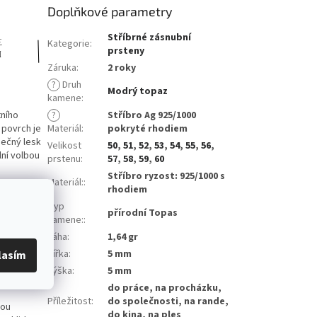
Doplňkové parametry
Stříbrné zásnubní
Kategorie
:
prsteny
Záruka
:
2 roky
?
Druh
Modrý topaz
kamene
:
tního
?
Stříbro Ag 925/1000
 povrch je
Materiál
:
pokryté rhodiem
nečný lesk
Velikost
50
,
51
,
52
,
53
,
54
,
55
,
56
,
lní volbou
prstenu
:
57
,
58
,
59
,
60
Stříbro ryzost: 925/1000 s
Materiál:
:
rhodiem
Typ
 oxidací a
přírodní Topas
kamene:
:
tním
Váha
:
1,64 gr
Šířka
:
5 mm
lasím
Výška
:
5 mm
do práce, na procházku,
Příležitost
:
do společnosti, na rande,
vou
do kina, na ples