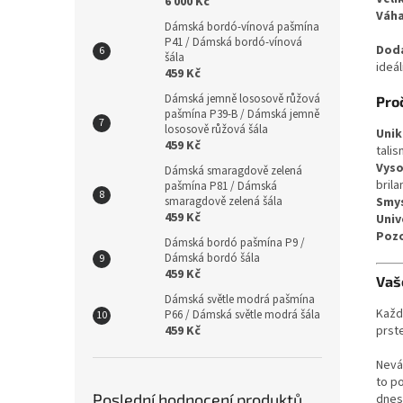
6 000 Kč
Váh
Dámská bordó-vínová pašmína
P41 / Dámská bordó-vínová
Dodá
šála
ideál
459 Kč
Dámská jemně lososově růžová
Pro
pašmína P39-B / Dámská jemně
lososově růžová šála
Unik
459 Kč
tali
Vyso
Dámská smaragdově zelená
brila
pašmína P81 / Dámská
Smys
smaragdově zelená šála
459 Kč
Univ
Pozo
Dámská bordó pašmína P9 /
Dámská bordó šála
459 Kč
Vaše
Dámská světle modrá pašmína
Každ
P66 / Dámská světle modrá šála
prst
459 Kč
Nevá
to p
Poslední hodnocení produktů
dnes 