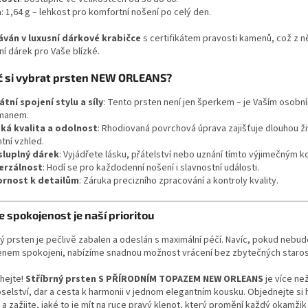
a
: 1,64 g – lehkost pro komfortní nošení po celý den.
ván v luxusní dárkové krabičce
s certifikátem pravosti kamenů, což z ně
ní dárek pro Vaše blízké.
č si vybrat prsten NEW ORLEANS?
átní spojení stylu a síly
: Tento prsten není jen šperkem – je Vaším osobn
smanem.
ká kvalita a odolnost
: Rhodiovaná povrchová úprava zajišťuje dlouhou ž
ntní vzhled.
luplný dárek
: Vyjádřete lásku, přátelství nebo uznání tímto výjimečným 
erzálnost
: Hodí se pro každodenní nošení i slavnostní události.
rnost k detailům
: Záruka precizního zpracování a kontroly kvality.
 spokojenost je naší prioritou
ý prsten je pečlivě zabalen a odeslán s maximální péčí. Navíc, pokud nebud
enem spokojeni, nabízíme snadnou možnost vrácení bez zbytečných staros
hejte!
Stříbrný prsten S PŘÍRODNÍM TOPAZEM NEW ORLEANS
je více než
oselství, dar a cesta k harmonii v jednom elegantním kousku. Objednejte si 
a zažijte, jaké to je mít na ruce pravý klenot, který promění každý okamžik