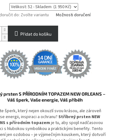
oručit do:
Zvolte variantu
Možnosti doručení
Přidat do košíku
ný prsten S PŘÍRODNÍM TOPAZEM NEW ORLEANS –
Váš šperk, Vaše energie, Váš příběh
te šperk, který nejen okouzlí svou krásou, ale zároveň
se energii, inspiraci a ochranu?
Stříbrný prsten NEW
NS s přírodním topazem
je tu, aby spojil nadčasovou
ci s hlubokou symbolikou a praktickými benefity. Tento
není jen ozdobou – je výjimečným kouskem, který dotvoří