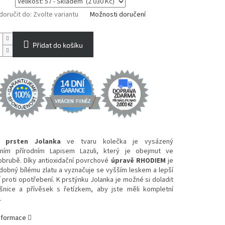
oručit do:
Zvolte variantu
Možnosti doručení
Přidat do košíku
ý prsten Jolanka
ve tvaru kolečka je vysázený
ním přírodním Lapisem Lazuli, který je obejmut ve
 obrubě. Díky antioxidační povrchové
úpravě RHODIEM
je
dobný bílému zlatu a vyznačuje se vyšším leskem a lepší
 proti opotřebení. K prstýnku Jolanka je možné si doladit
šnice a přívěsek s řetízkem, aby jste měli kompletní
u.
informace