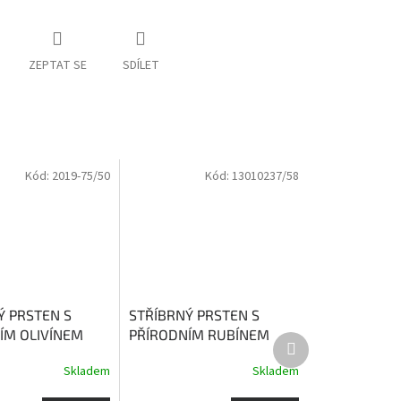
ZEPTAT SE
SDÍLET
Kód:
2019-75/50
Kód:
13010237/58
Ý PRSTEN S
STŘÍBRNÝ PRSTEN S
ÍM OLIVÍNEM
PŘÍRODNÍM RUBÍNEM
Další
A
Olivín zvyšuje
JUSTÝNA
Rubín - kámen
produkt
Skladem
Skladem
a citovou
lásky, vášně a bohatství
bivost