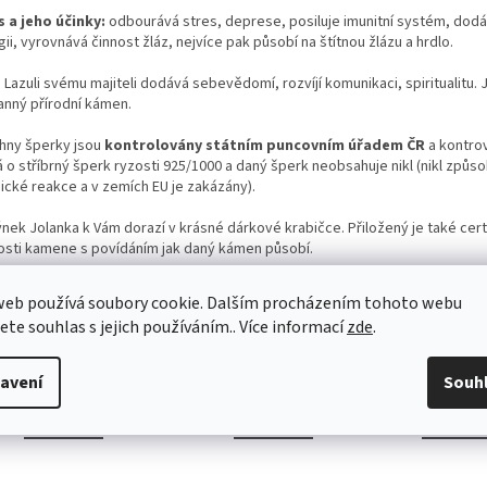
s a jeho účinky:
odbourává stres, deprese, posiluje imunitní systém, dod
ii, v
yrovnává činnost žláz, nejvíce pak působí na štítnou žlázu a hrdlo.
 Lazuli svému majiteli dodává sebevědomí, rozvíjí komunikaci, spiritualitu. 
anný přírodní kámen.
hny šperky jsou
kontrolovány státním puncovním úřadem ČR
a kontro
 o stříbrný šperk ryzosti 925/1000 a daný šperk neobsahuje nikl (nikl způs
gické reakce a v zemích EU je zakázány).
nek Jolanka k Vám dorazí v krásné dárkové krabičce. Přiložený je také certi
osti kamene s povídáním jak daný kámen působí.
te, aby Vám tento šperk připomenul speciální moment, okamžik, příležitost
web používá soubory cookie. Dalším procházením tohoto webu
k dáváte jako dárek nebo si uděláte radost sami sobě
jete souhlas s jejich používáním.. Více informací
zde
.
avení
Souh