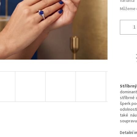
Varianta
Můžeme d
Stříbrn
dominant
stříbrné
šperk po
odolností
také náu
souprav
Detailní 