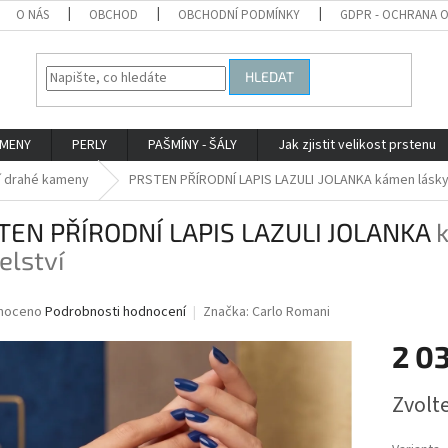
O NÁS
OBCHOD
OBCHODNÍ PODMÍNKY
GDPR - OCHRANA 
HLEDAT
AMENY
PERLY
PAŠMÍNY - ŠÁLY
Jak zjistit velikost prstenu
í drahé kameny
PRSTEN PŘÍRODNÍ LAPIS LAZULI JOLANKA
kámen lásky
TEN PŘÍRODNÍ LAPIS LAZULI JOLANKA
elství
né
noceno
Podrobnosti hodnocení
Značka:
Carlo Romani
ní
2 0
u
Měrná
Zvolt
cena:
ek.