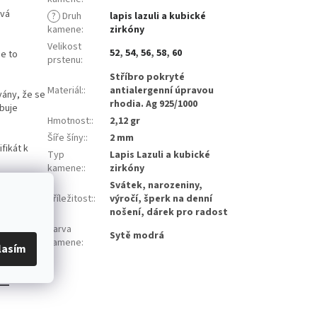
ává
?
Druh
lapis lazuli a kubické
kamene
:
zirkóny
Velikost
52
,
54
,
56
,
58
,
60
Je to
prstenu
:
Stříbro pokryté
Materiál:
:
antialergenní úpravou
vány, že se
rhodia. Ag 925/1000
obuje
Hmotnost:
:
2,12 gr
Šíře šíny:
:
2 mm
fikát k
Typ
Lapis Lazuli a kubické
kamene:
:
zirkóny
Svátek, narozeniny,
, kdy tento
Příležitost:
:
výročí, šperk na denní
nošení, dárek pro radost
Barva
Sytě modrá
kamene
:
lasím