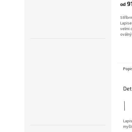
9
od
Stříbr
Lapise
velmi 
oválný.
Popi
Det
Lapis
myšl