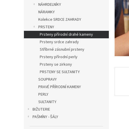
n
NÁHRDELNÍKY
e
NÁRAMKY
l
Kolekce SRDCE ZAHRADY
PRSTENY
Prsteny přírodní drahé kameny
Prsteny srdce zahrady
Stříbrné zásnubní prsteny
Prsteny přírodní perly
Prsteny se zirkony
PRSTENY SE SULTANITY
SOUPRAVY
PRAVÉ PŘÍRODNÍ KAMENY
PERLY
SULTANITY
BIŽUTERIE
PAŠMÍNY - ŠÁLY