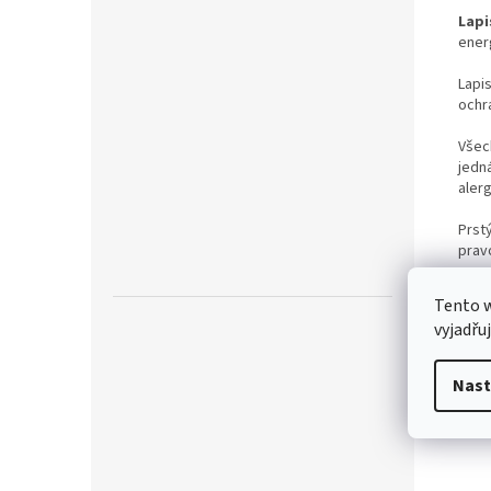
Lapi
energ
Lapis
ochr
Všec
jedná
aler
Prstý
prav
Nech
Tento 
šper
vyjadřu
Nast