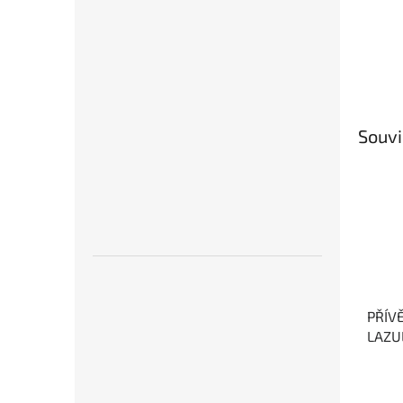
Souvi
PŘÍV
LAZU
lásky
přáte