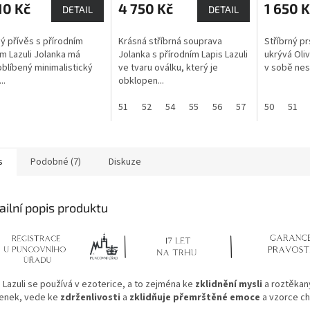
10 Kč
4 750 Kč
1 650 K
DETAIL
DETAIL
ný přívěs s přírodním
Krásná stříbrná souprava
Stříbrný p
m Lazuli Jolanka má
Jolanka s přírodním Lapis Lazuli
ukrývá Oliv
oblíbený minimalistický
ve tvaru oválku, který je
v sobě nese
..
obklopen...
51
52
54
55
56
57
58
50
59
51
s
Podobné (7)
Diskuze
ailní popis produktu
 Lazuli se používá v ezoterice, a to zejména ke
zklidnění mysli
a roztěkan
enek, vede ke
zdrženlivosti
a
zklidňuje přemrštěné emoce
a vzorce ch