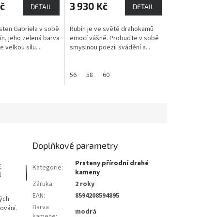
č
3 930 Kč
DETAIL
DETAIL
rsten Gabriela v sobě
Rubín je ve světě drahokamů
ín, jeho zelená barva
emocí vášně. Probuďte v sobě
 velkou sílu....
smyslnou poezii svádění a...
60
61
62
56
58
60
Doplňkové parametry
Prsteny přírodní drahé
Kategorie
:
kameny
Záruka
:
2 roky
EAN
:
8594208594895
ých
Barva
ování.
modrá
kamene
: