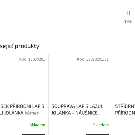
TISK
sející produkty
Kód:
13030201
Kód:
13070201/51
ĚSEK PŘÍRODNÍ LAPIS
SOUPRAVA LAPIS LAZULI
STŘÍBRN
LI JOLANKA
kámen
JOLANKA - NÁUŠNICE,
PŘÍRODN
, moudrosti a
PŘÍVĚSEK S ŘETÍZKEM,
GABRIEL
Skladem
Skladem
lství
PRSTEN
kámen lásky,
duševní 
moudrosti a přátelství
přizpůso