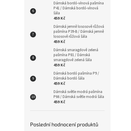
Dámská bordó-vínová pašmína
P41 / Dámská bordó-vínová
šála
459 Kč
Dámská jemně lososově růžová
pašmína P39-B / Dámská jemně
lososově růžová šála
459 Kč
Dámská smaragdově zelená
pašmína P81 / Dámská
smaragdově zelená šála
459 Kč
Dámská bordó pašmína P9 /
Dámská bordó šála
459 Kč
Dámská světle modrá pašmína
P66 / Dámská světle modrá šála
459 Kč
Poslední hodnocení produktů