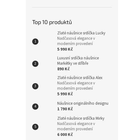
Top 10 produktů
Zlaté náušnice srdíčka Lucky
Nadčasová elegance v
moderním provedení
5 990 Kč
Luxusní srdíčka náušnice
Markétky ve stříbře
890 Kč
Zlaté náušnice srdíčka Alex
Nadčasová elegance v
moderním provedení
5 990 Kč
Náušnice originálního designu
1 790 Kč
Zlaté náušnice srdíčka Mirky
Nadčasová elegance v
moderním provedení
6 000 Kč