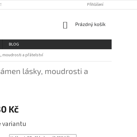
OSOBNÍCH ÚDAJŮ
REKLAMAČNÍ ŘAD
VŠE O NÁKUPU
Přihlášení
GDPR
NÁKUPNÍ
Prázdný košík
KOŠÍK
BLOG
, moudrosti a přátelství
kámen lásky, moudrosti a
30 Kč
e variantu