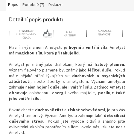
Popis
Podobné (7)
Diskuze
Detailní popis produktu
Hlavním významem Ametystu je
hojení
a
vnitřní síla
. Ametyst
má
magickou sílu
, která
přitahuje
lidi.
Ametyst je známý jako drahokam, který má
fialový plamen
.
Význam fialového plamene byl známý jako
léčitel duše
. Pokud
máte nějaké přání týkajících se
duchovních a psychických
záležitosti
, noste šperky s ametystem. Význam ametystu
zahrnuje nejen
hojení duše
, ale i
vnitřní sílu
. Zatímco Ametyst
obnovuje
oslabenou
energii
svého majitele,
posiluje také
jeho vnitřní sílu.
Pokud chcete
duchovně růst
a
získat sebevědomí
, je pro Vás
Ametyst ten pravý. Význam Ametystu zahrnuje také
detoxikaci
duševního stresu
. Pokud jste vysoce citliví a snadno jste
ovlivnitelní okolním prostředím a lidmi okolo vás, zkuste nosit
Ametyst.