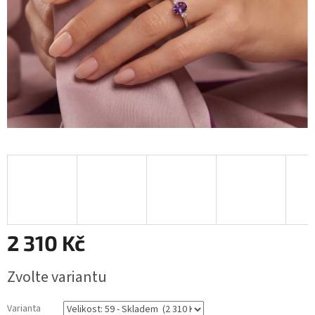
2 310 Kč
Měrná
Zvolte variantu
cena:
Varianta