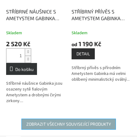
STŘÍBRNÉ NÁUŠNICE S
STŘÍBRNÝ PŘÍVĚS S
AMETYSTEM GABINKA
AMETYSTEM GABINKA
Ametyst - mocný kámen s
Ametyst - mocný kámen s
ochrannou silou
ochrannou silou
Skladem
Skladem
2 520 Kč
1 190 Kč
od
DETAIL
Stříbrný přívěs s přírodním
Do košíku
Ametystem Gabinka má velmi
oblíbený minimalistický oválný...
Stříbrné náušnice Gabinka jsou
osazeny sytě fialovým
Ametystem a drobnými čirými
zirkony....
ZOBRAZIT VŠECHNY SOUVISEJÍCÍ PRODUKTY