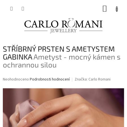
Přejít
NÁKUP
na
obsah
KOŠÍK
STŘÍBRNÝ PRSTEN S AMETYSTEM
GABINKA
Ametyst - mocný kámen s
ochrannou silou
Průměrné
Neohodnoceno
Podrobnosti hodnocení
Značka:
Carlo Romani
hodnocení
produktu
je
0,0
z
5
hvězdiček.