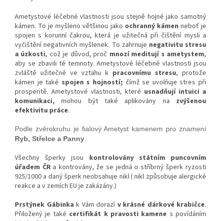
Ametystové léčebné vlastnosti jsou stejně hojné jako samotný
kámen. To je myšleno většinou jako
ochranný kámen
neboť je
spojen s korunní čakrou, která je užitečná při čištění mysli a
vyčištění negativních myšlenek. To zahrnuje
negativitu stresu
a úzkosti
, což je důvod, proč
mnozí meditují s ametystem
,
aby se zbavili té temnoty. Ametystové léčebné vlastnosti jsou
zvláště užitečné ve vztahu k
pracovnímu stresu
, protože
kámen je také
spojen s hojností;
čímž se uvolňuje stres při
prosperitě. Ametystové vlastnosti, které
usnadňují intuici a
komunikaci,
mohou být také aplikovány na
zvýšenou
efektivitu práce
.
Podle zvěrokruhu je fialový Ametyst kamenem pro znamení
Ryb, Střelce a Panny
.
Všechny šperky jsou
kontrolovány státním puncovním
úřadem ČR
a kontrovány, že se jedná o stříbrný šperk ryzosti
925/1000 a daný šperk neobsahuje nikl ( nikl způsobuje alergické
reakce a v zemích EU je zakázány.)
Prstýnek Gábinka
k Vám dorazí
v krásné dárkové krabičce
.
Přiložený je také
certifikát k pravosti kamene
s povídáním