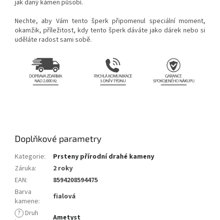
jak daný kámen působí.
Nechte, aby Vám tento šperk připomenul speciální moment,
okamžik, příležitost, kdy tento šperk dáváte jako dárek nebo si
uděláte radost sami sobě.
pr
Doplňkové parametry
Kategorie
:
Prsteny přírodní drahé kameny
Záruka
:
2 roky
EAN
:
8594208594475
Barva
fialová
kamene
:
?
Druh
Ametyst