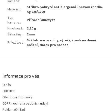
kamene
:
Stříbro pokryté antialergenní úpravou rhodia.
Materiál:
:
Ag 925/1000
Typ
Přírodní ametyst
kamene:
:
Hmotnost:
:
2,10 g
Šířka šíny
:
2 mm
Svátek, narozeniny, výročí, šperk na denní
Příležitost:
:
nošení, dárek pro radost
Z
á
p
a
Informace pro vás
t
O nás
í
OBCHOD
Obchodní podmínky
GDPR - ochrana osobních údajů
Reklamační řad