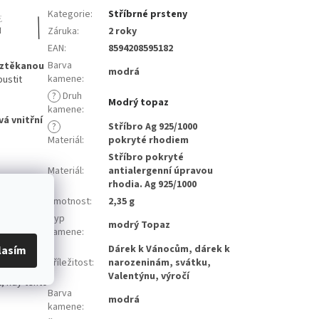
Kategorie
:
Stříbrné prsteny
Záruka
:
2 roky
EAN
:
8594208595182
Barva
oztěkanou
modrá
kamene
:
pustit
?
Druh
Modrý topaz
kamene
:
vá vnitřní
?
Stříbro Ag 925/1000
Materiál
:
pokryté rhodiem
Stříbro pokryté
Materiál
:
antialergenní úpravou
rhodia. Ag 925/1000
vány, že se
Hmotnost
:
2,35 g
obuje
Typ
modrý Topaz
kamene
:
fikát k
Dárek k Vánocům, dárek k
lasím
Příležitost
:
narozeninám, svátku,
Valentýnu, výročí
, kdy tento
Barva
modrá
kamene
: