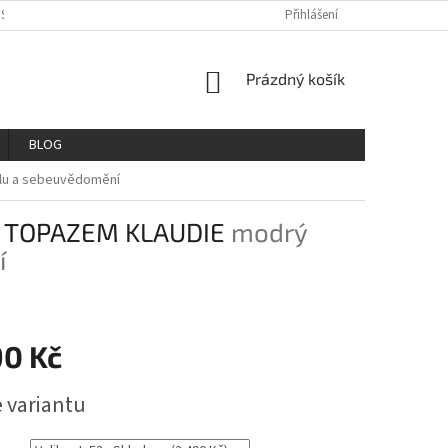
OSOBNÍCH ÚDAJŮ
REKLAMAČNÍ ŘAD
VŠE O NÁKUPU
Přihlášení
GDPR
NÁKUPNÍ
Prázdný košík
KOŠÍK
BLOG
ílu a sebeuvědomění
 TOPAZEM KLAUDIE
modrý
í
90 Kč
e variantu