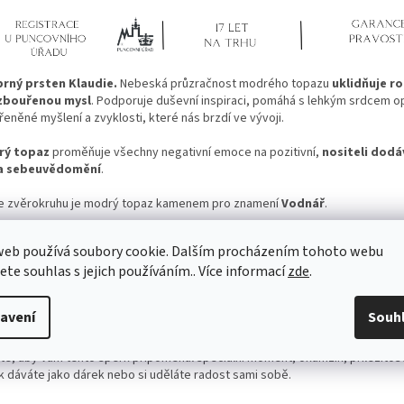
brný prsten Klaudie.
Nebeská průzračnost modrého topazu
uklidňuje r
zbouřenou mysl
. Podporuje duševní inspiraci, pomáhá s lehkým srdcem o
eněné myšlení a zvyklosti, které nás brzdí ve vývoji.
rý topaz
proměňuje všechny negativní emoce na pozitivní,
nositeli dodá
 a sebeuvědomění
.
e zvěrokruhu je modrý topaz kamenem pro znamení
Vodnář
.
hny šperky jsou
kontrolovány státním puncovním úřadem ČR
a kontro
web používá soubory cookie. Dalším procházením tohoto webu
 o stříbrný šperk ryzosti 925/1000 a daný šperk neobsahuje nikl (nikl způs
jete souhlas s jejich používáním.. Více informací
zde
.
gické reakce a v zemích EU je zakázány).
nek Klaudie k Vám dorazí v krásné dárkové krabičce. Přiložený je také certi
avení
Souh
osti kamene s povídáním jak daný kámen působí.
te, aby Vám tento šperk připomenul speciální moment, okamžik, příležitost
k dáváte jako dárek nebo si uděláte radost sami sobě.