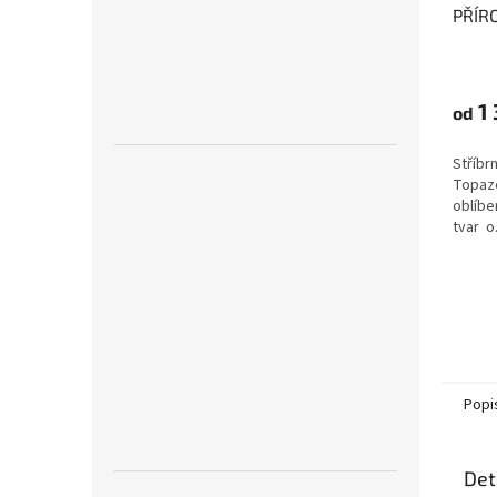
PŘÍR
TOPA
dodáv
sebe
1 
od
Stříbr
Topaze
oblíbe
tvar o.
Popi
Det