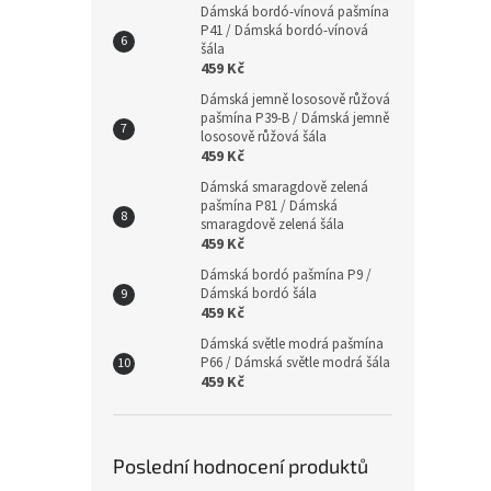
Dámská bordó-vínová pašmína
P41 / Dámská bordó-vínová
šála
459 Kč
Dámská jemně lososově růžová
pašmína P39-B / Dámská jemně
lososově růžová šála
459 Kč
Dámská smaragdově zelená
pašmína P81 / Dámská
smaragdově zelená šála
459 Kč
Dámská bordó pašmína P9 /
Dámská bordó šála
459 Kč
Dámská světle modrá pašmína
P66 / Dámská světle modrá šála
459 Kč
Poslední hodnocení produktů