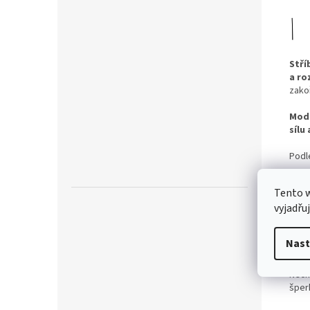
Stří
a ro
zakoř
Mod
sílu
Podl
Všec
Tento 
jedná
vyjadřu
aler
Prstý
Nast
prav
Nech
šper