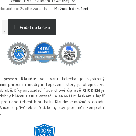
oručit do:
Zvolte variantu
Možnosti doručení
Přidat do košíku
ý prsten Klaudie
ve tvaru kolečka je vysázený
ním přírodním modrým Topazem, který je obejmut ve
 obrubě. Díky antioxidační povrchové
úpravě RHODIEM
je
dobný bílému zlatu a vyznačuje se vyšším leskem a lepší
 proti opotřebení. K prstýnku Klaudie je možné si doladit
šnice a přívěsek s řetízkem, aby jste měli kompletní
.