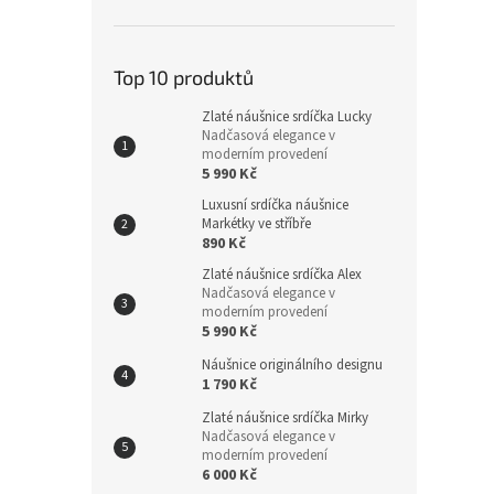
Top 10 produktů
Zlaté náušnice srdíčka Lucky
Nadčasová elegance v
moderním provedení
5 990 Kč
Luxusní srdíčka náušnice
Markétky ve stříbře
890 Kč
Zlaté náušnice srdíčka Alex
Nadčasová elegance v
moderním provedení
5 990 Kč
Náušnice originálního designu
1 790 Kč
Zlaté náušnice srdíčka Mirky
Nadčasová elegance v
moderním provedení
6 000 Kč