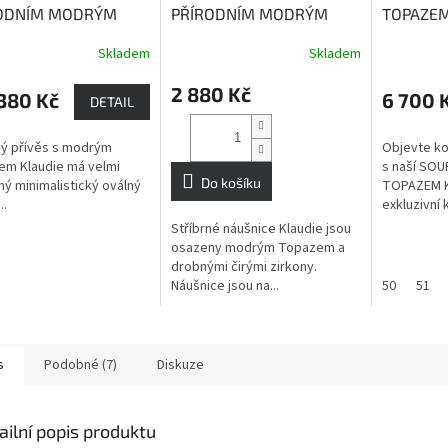
ODNÍM MODRÝM
PŘÍRODNÍM MODRÝM
TOPAZEM
ZEM KLAUDIE
Topaz
TOPAZEM KLAUDIE
Topaz
NÁUŠNICE
Skladem
Skladem
á vnitřní sílu a
dodává vnitřní sílu a
ŘETÍZKE
uvědomění
sebeuvědomění
dodává vn
2 880 Kč
380 Kč
6 700 
sebeuvě
DETAIL
ný přívěs s modrým
Objevte ko
m Klaudie má velmi
s naší SO
Do košíku
ný minimalistický oválný
TOPAZEM K
..
exkluzivní 
Stříbrné náušnice Klaudie jsou
osazeny modrým Topazem a
drobnými čirými zirkony.
Náušnice jsou na...
50
51
s
Podobné (7)
Diskuze
ailní popis produktu