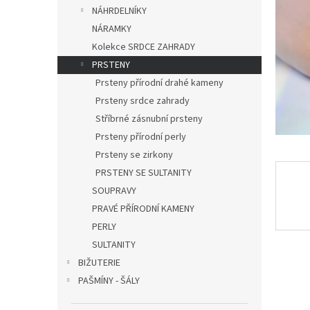
n
NÁHRDELNÍKY
e
NÁRAMKY
l
Kolekce SRDCE ZAHRADY
PRSTENY
Prsteny přírodní drahé kameny
Prsteny srdce zahrady
Stříbrné zásnubní prsteny
Prsteny přírodní perly
Prsteny se zirkony
PRSTENY SE SULTANITY
SOUPRAVY
PRAVÉ PŘÍRODNÍ KAMENY
PERLY
SULTANITY
BIŽUTERIE
PAŠMÍNY - ŠÁLY