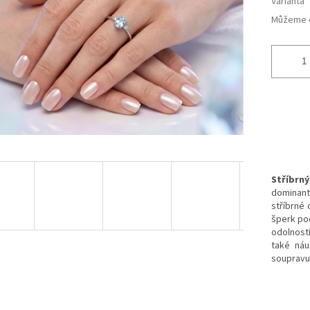
Varianta
Můžeme d
Stříbrn
dominant
stříbrné
šperk po
odolností
také náu
soupravu