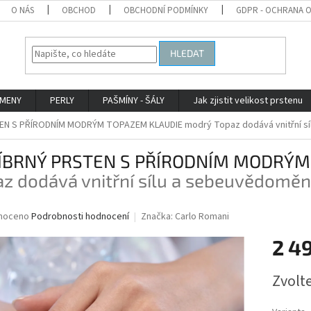
O NÁS
OBCHOD
OBCHODNÍ PODMÍNKY
GDPR - OCHRANA 
HLEDAT
AMENY
PERLY
PAŠMÍNY - ŠÁLY
Jak zjistit velikost prstenu
EN S PŘÍRODNÍM MODRÝM TOPAZEM KLAUDIE
modrý Topaz dodává vnitřní s
ÍBRNÝ PRSTEN S PŘÍRODNÍM MODRÝM
z dodává vnitřní sílu a sebeuvědoměn
né
noceno
Podrobnosti hodnocení
Značka:
Carlo Romani
ní
2 4
u
Měrná
Zvolt
cena:
ek.