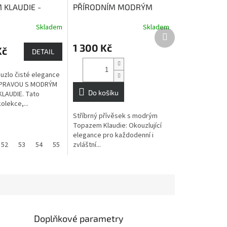
 KLAUDIE -
PŘÍRODNÍM MODRÝM
, PŘÍVĚSEK S
TOPAZEM KLAUDIE
Skladem
Skladem
M, PRSTEN
Topaz
(POZLACENÝ)
Topaz
Další
itřní sílu a
dodává vnitřní sílu a
produkt
1 300 Kč
Kč
domění
sebeuvědomění
DETAIL
uzlo čisté elegance
UPRAVOU S MODRÝM
Do košíku
LAUDIE. Tato
kolekce,...
Stříbrný přívěsek s modrým
Topazem Klaudie: Okouzlující
elegance pro každodenní i
52
53
54
55
56
zvláštní...
57
58
59
60
61
Doplňkové parametry