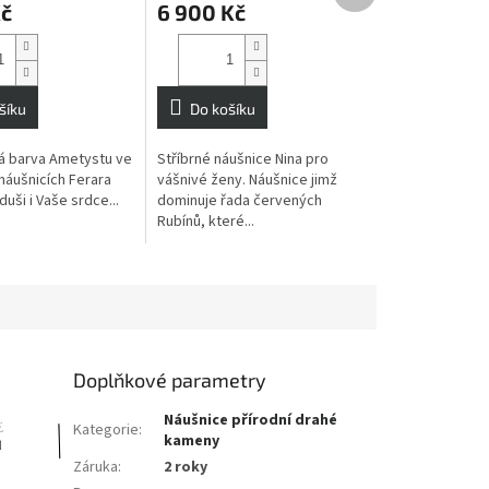
Kč
6 900 Kč
šíku
Do košíku
vá barva Ametystu ve
Stříbrné náušnice Nina pro
náušnicích Ferara
vášnivé ženy. Náušnice jimž
duši i Vaše srdce...
dominuje řada červených
Rubínů, které...
Doplňkové parametry
Náušnice přírodní drahé
Kategorie
:
kameny
Záruka
:
2 roky