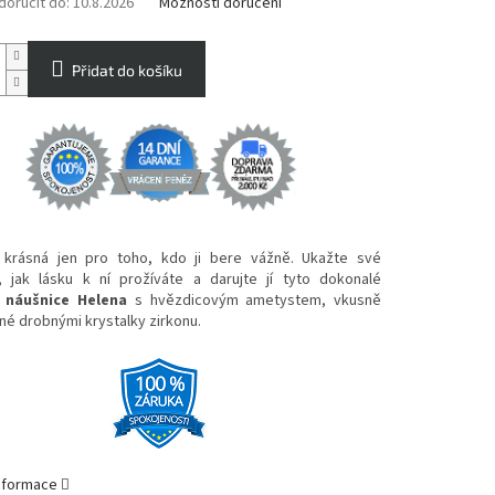
oručit do:
10.8.2026
Možnosti doručení
Přidat do košíku
 krásná jen pro toho, kdo ji bere vážně. Ukažte své
, jak lásku k ní prožíváte a darujte jí tyto dokonalé
é náušnice Helena
s hvězdicovým ametystem, vkusně
é drobnými krystalky zirkonu.
informace