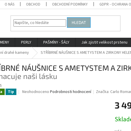
O NÁS
OBCHOD
OBCHODNÍ PODMÍNKY
GDPR - OCHRANA 
HLEDAT
AMENY
PERLY
PAŠMÍNY - ŠÁLY
Jak zjistit velikost prstenu
dní drahé kameny
STŘÍBRNÉ NÁUŠNICE S AMETYSTEM A ZIRKONY HEL
ÍBRNÉ NÁUŠNICE S AMETYSTEM A ZI
acuje naši lásku
5
Průměrné
Neohodnoceno
Podrobnosti hodnocení
Značka:
Carlo Roma
ka
Tip
hodnocení
produktu
3 4
je
0,0
Měrná
Skla
z
cena:
5
hvězdiček.