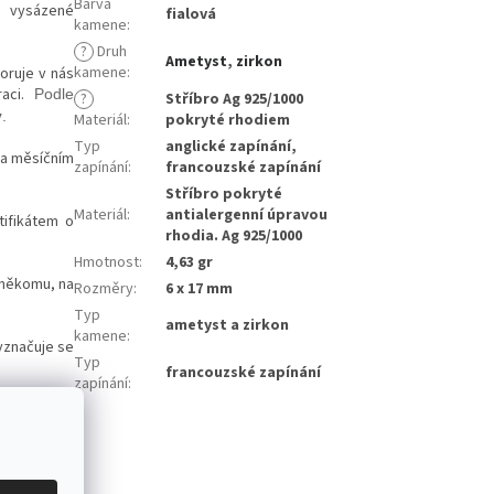
Barva
a, vysázené
fialová
kamene
:
?
Druh
Ametyst
,
zirkon
kamene
:
oruje v nás
raci.
Podle
?
Stříbro Ag 925/1000
y
.
Materiál
:
pokryté rhodiem
Typ
anglické zapínání,
na měsíčním
zapínání
:
francouzské zapínání
Stříbro pokryté
Materiál
:
antialergenní úpravou
tifikátem o
rhodia. Ag 925/1000
Hmotnost
:
4,63 gr
 někomu, na
Rozměry
:
6 x 17 mm
Typ
ametyst a zirkon
kamene
:
yznačuje se
Typ
francouzské zapínání
zapínání
:
vány, že se
l způsobuje