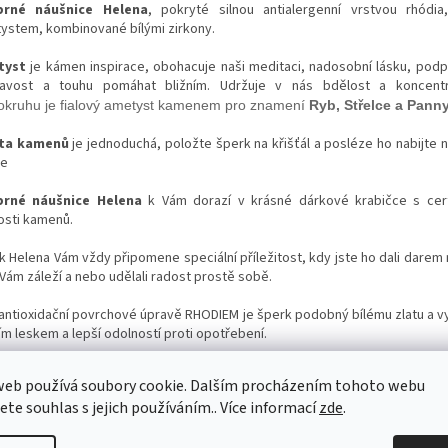
brné náušnice Helena
, pokryté silnou antialergenní vrstvou rhódi
ystem, kombinované bílými zirkony.
tyst
je kámen inspirace, obohacuje naši meditaci, nadosobní lásku, podp
avost a touhu pomáhat bližním. Udržuje v nás bdělost a koncent
okruhu je fialový ametyst kamenem pro znamení
Ryb, Střelce a Pann
sta kamenů
je jednoduchá, položte šperk na křišťál a posléze ho nabijte 
le
brné náušnice Helena
k Vám dorazí v krásné dárkové krabičce s cer
osti kamenů.
k Helena Vám vždy připomene speciální příležitost, kdy jste ho dali darem
Vám záleží a nebo udělali radost prostě sobě.
 antioxidační povrchové úpravě RHODIEM je šperk podobný bílému zlatu a v
ím leskem a lepší odolností proti opotřebení.
hny šperky jsou kontrolovány státním puncovním úřadem ČR a je kontro
web používá soubory cookie. Dalším procházením tohoto webu
á o stříbrný šperk ryzosti 925/1000 a že daný šperk neobsahuje nikl (nik
jete souhlas s jejich používáním.. Více informací
zde
.
ické reakce a v zemích EU je zakázán).