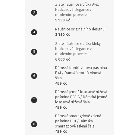
Zlaté náušnice srdíčka Alex
Nadčasová elegance v
moderním provedení
5 990 Kč
Náušnice originálního designu
1 790 Kč
Zlaté náušnice srdíčka Mirky
Nadčasová elegance v
moderním provedení
6 000 Kč
Dámská bordó-vínová pašmína
P41 / Dámská bordó-vínová
šála
459 Kč
Dámská jemně lososově růžová
pašmína P39-B / Dámská jemně
lososově růžová šála
459 Kč
Dámská smaragdově zelená
pašmína P81 / Dámská
smaragdově zelená šála
459 Kč