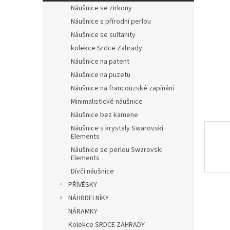
n
Náušnice se zirkony
e
Náušnice s přírodní perlou
l
Náušnice se sultanity
kolekce Srdce Zahrady
Náušnice na patent
Náušnice na puzetu
Náušnice na francouzské zapínání
Minimalistické náušnice
Náušnice bez kamene
Náušnice s krystaly Swarovski
Elements
Náušnice se perlou Swarovski
Elements
Dívčí náušnice
PŘÍVĚSKY
NÁHRDELNÍKY
NÁRAMKY
Kolekce SRDCE ZAHRADY