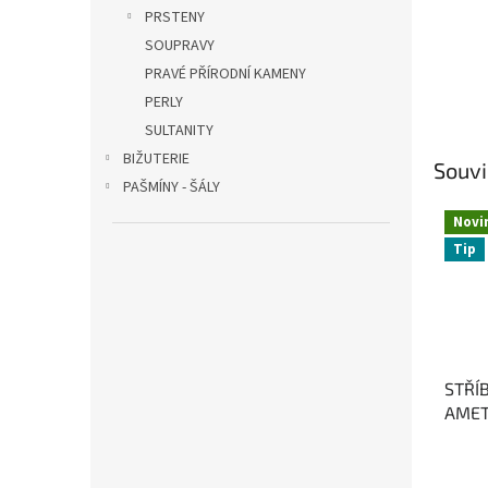
PRSTENY
SOUPRAVY
PRAVÉ PŘÍRODNÍ KAMENY
PERLY
SULTANITY
BIŽUTERIE
Souvi
PAŠMÍNY - ŠÁLY
Novi
Tip
STŘÍ
AMET
HEL
oboha