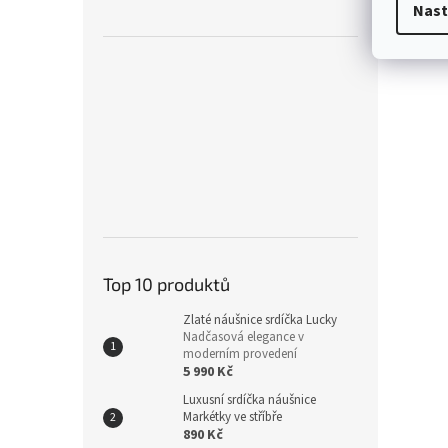
Nast
Top 10 produktů
Zlaté náušnice srdíčka Lucky
Nadčasová elegance v
moderním provedení
5 990 Kč
Luxusní srdíčka náušnice
Markétky ve stříbře
890 Kč