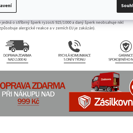
avení
Souh
enů.
hny šperky jsou
kontrolovány státním puncovním úřadem ČR
a je gara
e jedná o stříbrný šperk ryzosti 925/1000 a daný šperk neobsahuje nikl
 způsobuje alergické reakce a v zemích EU je zakázán).