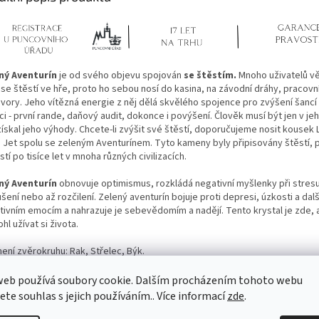
ný Aventurín
je od svého objevu spojován
se štěstím.
Mnoho uživatelů věř
se štěstí ve hře, proto ho sebou nosí do kasina, na závodní dráhy, pracovn
vory. Jeho vítězná energie z něj dělá skvělého spojence pro zvýšení šancí 
ci - první rande, daňový audit, dokonce i povýšení. Člověk musí být jen v jeh
ískal jeho výhody. Chcete-li zvýšit své štěstí, doporučujeme nosit kousek L
 Jet spolu se zeleným Aventurínem. Tyto kameny byly připisovány štěstí, 
stí po tisíce let v mnoha různých civilizacích.
ný Aventurín
obnovuje optimismus, rozkládá negativní myšlenky při stre
šení nebo až rozčilení.
Zelený aventurín bojuje proti depresi, úzkosti a dal
tivním emocím a nahrazuje je sebevědomím a nadějí.
Tento krystal je zde,
l užívat si života.
ení zvěrokruhu: Rak, Střelec, Býk.
k Naomi Vám vždy připomene speciální příležitost, kdy jste ho dali darem 
web používá soubory cookie. Dalším procházením tohoto webu
Vám záleží a nebo udělali radost prostě sobě.
jete souhlas s jejich používáním.. Více informací
zde
.
o stříbrný šperk je dodáván v krásné
dárkové krabičce s certifikátem o