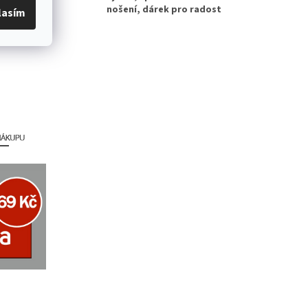
nošení, dárek pro radost
lasím
ntováno,