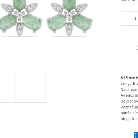
Můžeme d
Stříbrn
ženy, kt
Náušnice 
Aventurín
povrcho
vyznačuje
náušnicím
aby jste 