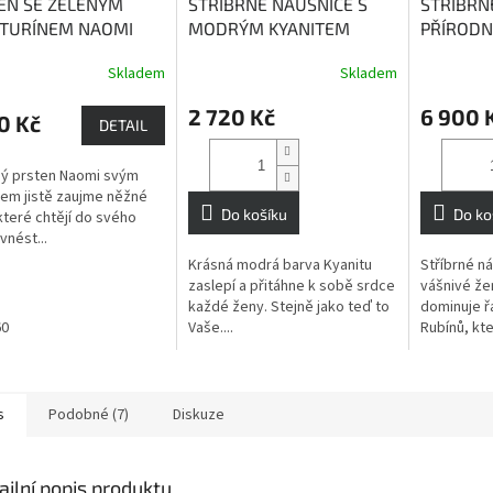
EN SE ZELENÝM
STŘÍBRNÉ NÁUŠNICE S
STŘÍBRN
TURÍNEM NAOMI
MODRÝM KYANITEM
PŘÍRODN
urín - kámen štěstí
ANCONA
Podporují
NINA
Rub
Skladem
Skladem
du
komunikaci a dodávají
lásky, vá
sílu
2 720 Kč
6 900 
0 Kč
DETAIL
ný prsten Naomi svým
em jistě zaujme něžné
Do košíku
Do ko
které chtějí do svého
vnést...
Krásná modrá barva Kyanitu
Stříbrné ná
zaslepí a přitáhne k sobě srdce
vášnivé že
každé ženy. Stejně jako teď to
dominuje ř
60
Vaše....
Rubínů, kte
s
Podobné (7)
Diskuze
ailní popis produktu