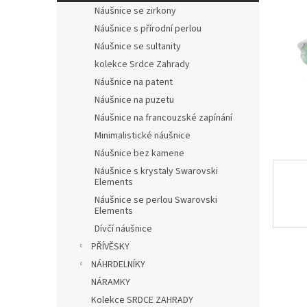
n
Náušnice se zirkony
e
Náušnice s přírodní perlou
l
Náušnice se sultanity
kolekce Srdce Zahrady
Náušnice na patent
Náušnice na puzetu
Náušnice na francouzské zapínání
Minimalistické náušnice
Náušnice bez kamene
Náušnice s krystaly Swarovski
Elements
Náušnice se perlou Swarovski
Elements
Dívčí náušnice
PŘÍVĚSKY
NÁHRDELNÍKY
NÁRAMKY
Kolekce SRDCE ZAHRADY