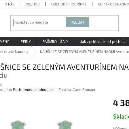
O NÁS
OBCHOD
OBCHODNÍ PODMÍNKY
GDPR - OCHRANA 
HLEDAT
AMENY
PERLY
PAŠMÍNY - ŠÁLY
Jak zjistit velikost prstenu
dní drahé kameny
NÁUŠNICE SE ZELENÝM AVENTURÍNEM NAOMI
Aventur
ŠNICE SE ZELENÝM AVENTURÍNEM N
idu
2
né
noceno
Podrobnosti hodnocení
Značka:
Carlo Romani
ní
4 3
u
Měrná
Skla
cena:
ek.