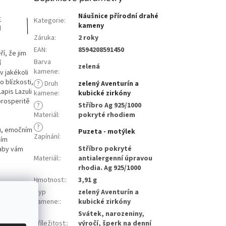
Náušnice přírodní drahé
Kategorie
:
kameny
Záruka
:
2 roky
EAN
:
8594208591450
í, že jim
Barva
í
zelená
kamene
:
v jakékoli
o blízkosti,
?
Druh
zelený Aventurín a
apis Lazuli
kamene
:
kubické zirkóny
prosperitě
?
Stříbro Ag 925/1000
Materiál
:
pokryté rhodiem
?
su, emočním
Puzeta - motýlek
Zapínání
:
ším
Stříbro pokryté
 aby vám
Materiál:
:
antialergenní úpravou
rhodia. Ag 925/1000
Hmotnost:
:
3,91 g
Typ
zelený Aventurín a
někomu, na
kamene:
:
kubické zirkóny
Svátek, narozeniny,
Příležitost:
:
výročí, šperk na denní
 pravosti