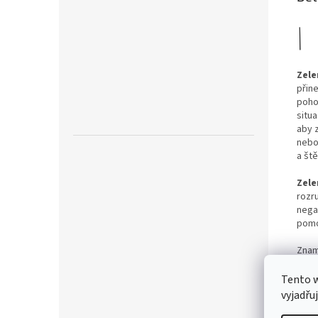
Zele
přine
poho
situa
aby z
nebo
a ště
Zele
rozru
nega
pomoh
Znam
Šper
Tento 
kom 
vyjadřu
Tent