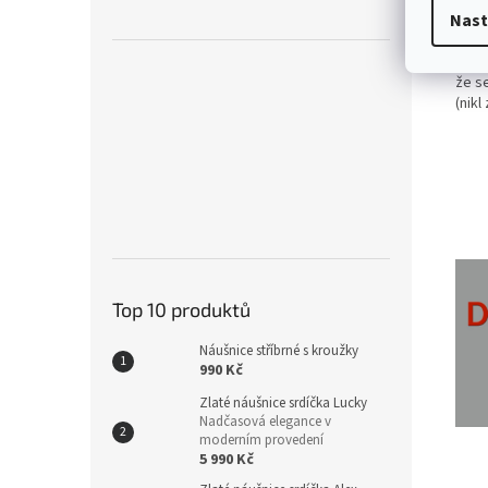
Nast
kam
Všec
že s
(nikl
Top 10 produktů
Náušnice stříbrné s kroužky
990 Kč
Zlaté náušnice srdíčka Lucky
Nadčasová elegance v
moderním provedení
5 990 Kč