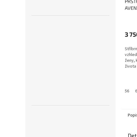
PRST
AVEN
Avent
a kli
3 75
Stříbr
vzhled
ženy, 
života 
56
Popi
Det