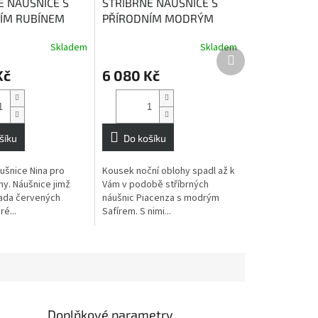
É NÁUŠNICE S
STŘÍBRNÉ NÁUŠNICE S
ÍM RUBÍNEM
PŘÍRODNÍM MODRÝM
ín - kámen
SAFÍREM PIACENZA
Skladem
Skladem
Průměrné
šně a bohatství
Modrý safír podporuje
Další
hodnocení
kreativitu a inspiraci
produkt
Kč
6 080 Kč
produktu
je
4,0
z
5
šíku
Do košíku
hvězdiček.
ušnice Nina pro
Kousek noční oblohy spadl až k
ny. Náušnice jimž
Vám v podobě stříbrných
ada červených
náušnic Piacenza s modrým
ré...
Safírem. S nimi...
Doplňkové parametry