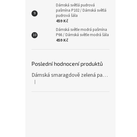
Dámská světlá pudrová
pašmína P102 / Dámská světlá
pudrová šála
459 Kč
Dámská světle modrá pašmína
P66 / Dámská světle modrá šála
459 Kč
Poslední hodnocení produktů
Dámská smaragdově zelená pašmína P81 / Dámská smaragdově zelená šála
|
Hodnocení produktu je 4 z 5 hvězdiček.