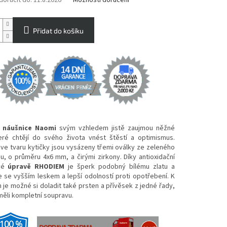
oručit do:
11.8.2026
Možnosti doručení
Přidat do košíku
é náušnice Naomi
svým vzhledem jistě zaujmou něžné
eré chtějí do svého života vnést štěstí a optimismus.
ve tvaru kytičky jsou vysázeny třemi oválky ze zeleného
u, o průměru 4x6 mm, a čirými zirkony. Díky antioxidační
vé
úpravě RHODIEM
je šperk podobný bílému zlatu a
 se vyšším leskem a lepší odolností proti opotřebení. K
 je možné si doladit také prsten a přívěsek z jedné řady,
měli kompletní soupravu.