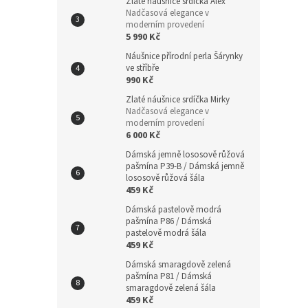
Zlaté náušnice srdíčka Alex
Nadčasová elegance v
moderním provedení
5 990 Kč
Náušnice přírodní perla Šárynky
ve stříbře
990 Kč
Zlaté náušnice srdíčka Mirky
Nadčasová elegance v
moderním provedení
6 000 Kč
Dámská jemně lososově růžová
pašmína P39-B / Dámská jemně
lososově růžová šála
459 Kč
Dámská pastelově modrá
pašmína P86 / Dámská
pastelově modrá šála
459 Kč
Dámská smaragdově zelená
pašmína P81 / Dámská
smaragdově zelená šála
459 Kč