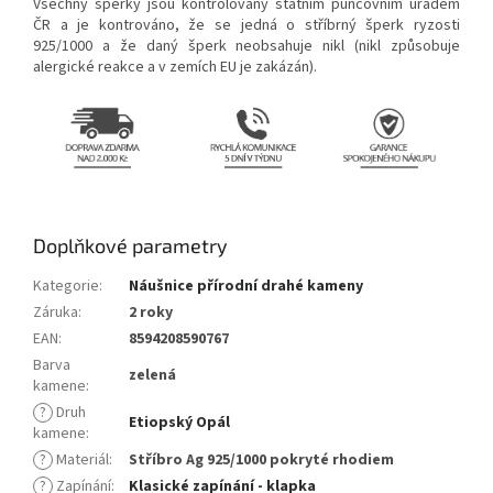
Všechny šperky jsou kontrolovány státním puncovním úřadem
ČR a je kontrováno, že se jedná o stříbrný šperk ryzosti
925/1000 a že daný šperk neobsahuje nikl (nikl způsobuje
alergické reakce a v zemích EU je zakázán).
Doplňkové parametry
Kategorie
:
Náušnice přírodní drahé kameny
Záruka
:
2 roky
EAN
:
8594208590767
Barva
zelená
kamene
:
?
Druh
Etiopský Opál
kamene
:
?
Materiál
:
Stříbro Ag 925/1000 pokryté rhodiem
?
Zapínání
:
Klasické zapínání - klapka