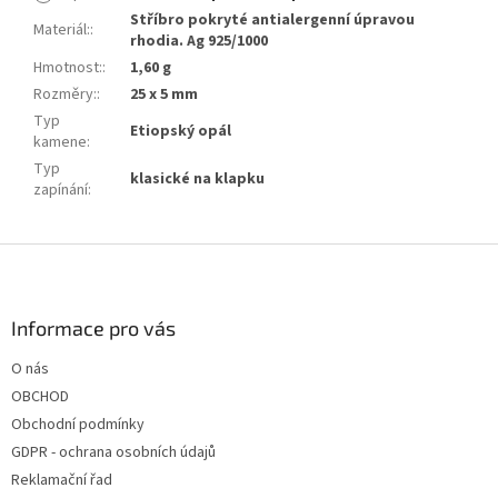
Stříbro pokryté antialergenní úpravou
Materiál:
:
rhodia. Ag 925/1000
Hmotnost:
:
1,60 g
Rozměry:
:
25 x 5 mm
Typ
Etiopský opál
kamene
:
Typ
klasické na klapku
zapínání
:
Z
á
p
a
Informace pro vás
t
O nás
í
OBCHOD
Obchodní podmínky
GDPR - ochrana osobních údajů
Reklamační řad