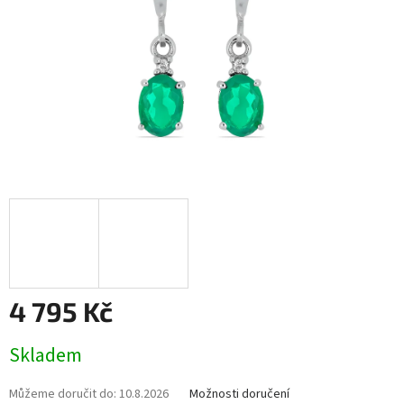
4 795 Kč
Měrná
Skladem
cena:
Můžeme doručit do:
10.8.2026
Možnosti doručení