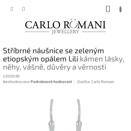
Přejít
NÁKUP
na
obsah
KOŠÍK
Stříbrné náušnice se zeleným
etiopským opálem Lili
kámen lásky,
něhy, vášně, důvěry a věrnosti
13020199
Průměrné
Neohodnoceno
Podrobnosti hodnocení
Značka:
Carlo Romani
hodnocení
produktu
je
0,0
z
5
hvězdiček.