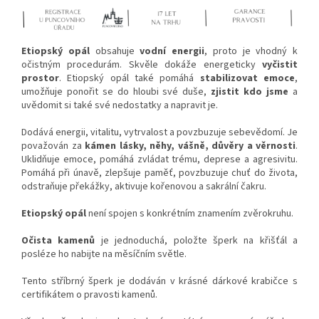
Etiopský opál
obsahuje
vodní energii
, proto je vhodný k
očistným procedurám. Skvěle dokáže energeticky
vyčistit
prostor
. Etiopský opál také pomáhá
stabilizovat emoce
,
umožňuje ponořit se do hloubi své duše,
zjistit kdo jsme
a
uvědomit si také své nedostatky a napravit je.
Dodává energii, vitalitu, vytrvalost a povzbuzuje sebevědomí. Je
považován za
kámen lásky, něhy, vášně, důvěry a věrnosti
.
Uklidňuje emoce, pomáhá zvládat trému, deprese a agresivitu.
Pomáhá při únavě, zlepšuje paměť, povzbuzuje chuť do života,
odstraňuje překážky, aktivuje kořenovou a sakrální čakru.
Etiopský opál
není spojen s konkrétním znamením zvěrokruhu.
Očista kamenů
je jednoduchá, položte šperk na křišťál a
posléze ho nabijte na měsíčním světle.
Tento stříbrný šperk je dodáván v krásné dárkové krabičce s
certifikátem o pravosti kamenů.