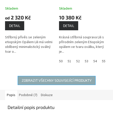
OPÁLEM LILI
kámen lásky,
NÁUŠNICE, PŘÍVĚSEK S
něhy, vášně, důvěry a
ŘETÍZKEM, PRSTEN
kámen
Skladem
Skladem
věrnosti
lásky, něhy, vášně, důvěry
2 320 Kč
10 380 Kč
od
a věrnosti
DETAIL
DETAIL
Stříbrný přívěs se zeleným
Krásná stříbrná souprava Lili s
etiopským Opálem Lili má velmi
přírodním zeleným Etiopským
oblíbený minimalistický oválný
opálem ve tvaru oválku, který
tvar o...
je...
50
51
52
53
54
55
5
ZOBRAZIT VŠECHNY SOUVISEJÍCÍ PRODUKTY
Popis
Podobné (7)
Diskuze
Detailní popis produktu