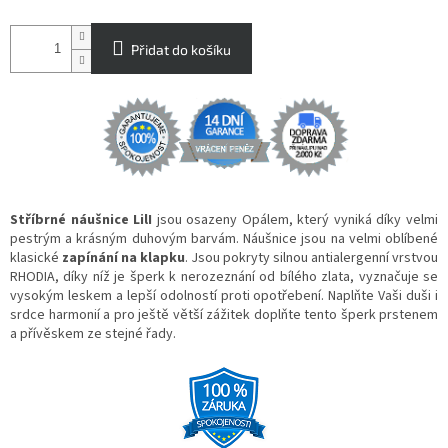
Přidat do košíku
Stříbrné náušnice LilI
jsou osazeny Opálem, který vyniká d
íky velmi
pestrým a krásným duhovým barvám.
Náušnice jsou na velmi oblíbené
klasické
zapínání na klapku
. Jsou pokryty silnou antialergenní vrstvou
RHODIA, díky níž je šperk k nerozeznání od bílého zlata, vyznačuje se
vysokým leskem a lepší odolností proti opotřebení. Naplňte Vaši duši i
srdce harmonií a pro ještě větší zážitek doplňte tento šperk prstenem
a přívěskem ze stejné řady.