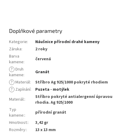
náušnice, granát, šperky s kameny, šperky s pravými kameny,
šperky s přírodními kameny,
Evelína, Evelina, Eva
Doplňkové parametry
Kategorie
:
Náušnice přírodní drahé kameny
Záruka
:
2 roky
Barva
červená
kamene
:
?
Druh
Granát
kamene
:
?
Materiál
:
Stříbro Ag 925/1000 pokryté rhodiem
?
Zapínání
:
Puzeta - motýlek
Stříbro pokryté antialergenní úpravou
Materiál:
:
rhodia. Ag 925/1000
Typ
přírodní granát
kamene:
:
Hmotnost:
:
3,42 gr
Rozměry:
:
13 x 13 mm