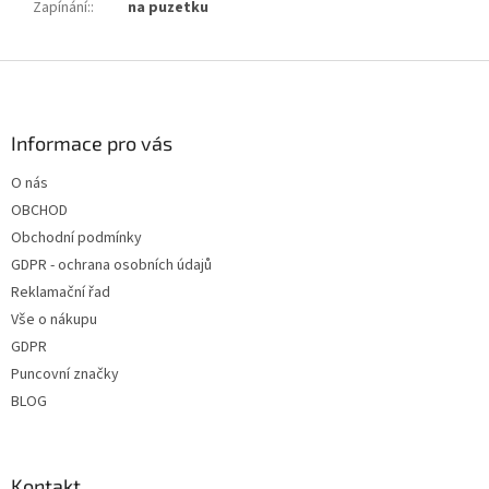
Zapínání:
:
na puzetku
Z
á
p
a
Informace pro vás
t
O nás
í
OBCHOD
Obchodní podmínky
GDPR - ochrana osobních údajů
Reklamační řad
Vše o nákupu
GDPR
Puncovní značky
BLOG
Kontakt