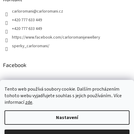
carloromani
@
carloromani.cz
+420 777 633 449
+420 777 633 449
https://www.facebook.com/carloromanijewellery
sperky_carloromani/
Facebook
Instagram
Tento web používá soubory cookie. Dalším procházením
tohoto webu vyjadřujete souhlas s jejich používáním.. Více
informací
zde
.
Vytvořil Shoptet
Nastavení
Copyright 2026
www.carloromani-shop.cz
. Všechna práva