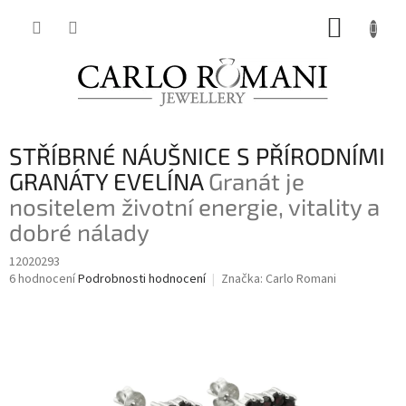
Přejít
NÁKUP
na
obsah
KOŠÍK
STŘÍBRNÉ NÁUŠNICE S PŘÍRODNÍMI
GRANÁTY EVELÍNA
Granát je
nositelem životní energie, vitality a
dobré nálady
12020293
Průměrné
6 hodnocení
Podrobnosti hodnocení
Značka:
Carlo Romani
hodnocení
produktu
je
2,8
z
5
hvězdiček.