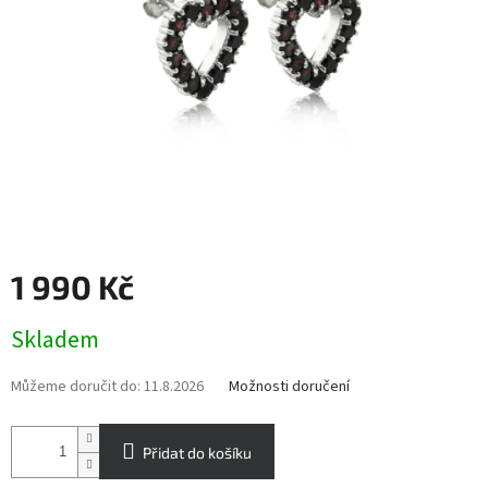
1 990 Kč
Měrná
Skladem
cena:
Můžeme doručit do:
11.8.2026
Možnosti doručení
Přidat do košíku