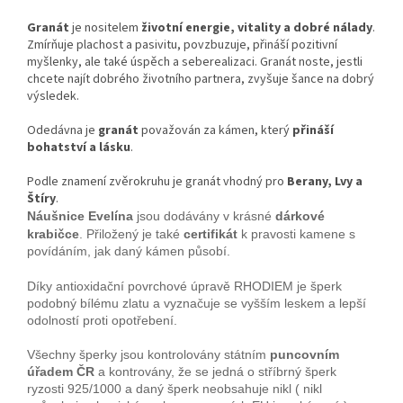
Granát
je nositelem
životní energie, vitality a dobré nálady
.
Zmírňuje plachost a pasivitu, povzbuzuje, přináší pozitivní
myšlenky, ale také úspěch a seberealizaci. Granát noste, jestli
chcete najít dobrého životního partnera, zvyšuje šance na dobrý
výsledek.
Odedávna je
granát
považován za kámen, který
přináší
bohatství a lásku
.
Podle znamení zvěrokruhu je granát vhodný pro
Berany, Lvy a
Štíry
.
Náušnice Evelína
jsou dodávány v krásné
dárkové
krabičce
. Přiložený je také
certifikát
k pravosti kamene s
povídáním, jak daný kámen působí.
Díky antioxidační povrchové úpravě RHODIEM je šperk
podobný bílému zlatu a vyznačuje se vyšším leskem a lepší
odolností proti opotřebení.
Všechny šperky jsou kontrolovány státním
puncovním
úřadem ČR
a kontrovány, že se jedná o stříbrný šperk
ryzosti 925/1000 a daný šperk neobsahuje nikl ( nikl