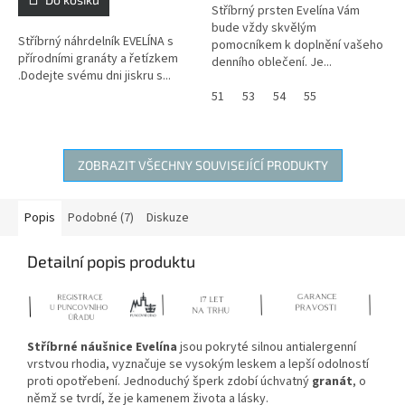
Stříbrný prsten Evelína Vám
hvězdiček.
bude vždy skvělým
Stříbrný náhrdelník EVELÍNA s
pomocníkem k doplnění vašeho
přírodními granáty a řetízkem
denního oblečení. Je...
.Dodejte svému dni jiskru s...
51
53
54
55
ZOBRAZIT VŠECHNY SOUVISEJÍCÍ PRODUKTY
Popis
Podobné (7)
Diskuze
Detailní popis produktu
Stříbrné náušnice Evelína
jsou pokryté silnou antialergenní
vrstvou rhodia, vyznačuje se vysokým leskem a lepší odolností
proti opotřebení. Jednoduchý šperk zdobí úchvatný
granát
, o
němž se tvrdí, že je kamenem života a lásky.