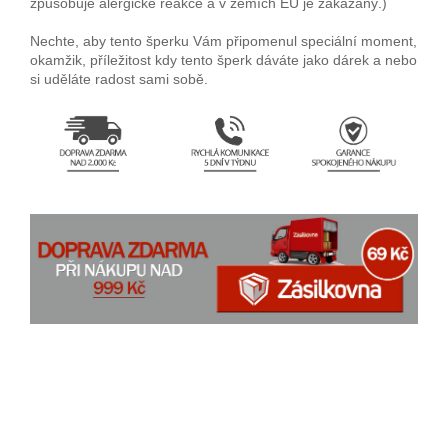
způsobuje alergické reakce a v zemích EU je zakázaný.)
Nechte, aby tento šperku Vám připomenul speciální moment,
okamžik, příležitost kdy tento šperk dáváte jako dárek a nebo
si uděláte radost sami sobě.
náušnice, stříbrné naušnice s polodrahokamem, stříbré naušnice
s granátem,