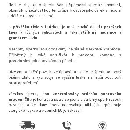
Nechte aby tento šperku Vám připomenul speciální moment,
okamžik, příležitost kdy tento šperk dáváte jako dárek a nebo si
uděláte radost sami sobě.
K
přívěšku Livia
s řetízkem je možné také doladit
prstýnek
Livia
v různých velikostech a také
stříbrné náušnice s
granátem Livia
.
Všechny šperky jsou dodávány v
krásné dárkové krabičce
.
Přiložený je také
certifikát k pravosti kamene s
povídáním,
jak daný kámen působí.
Díky antioxidační povrchové úpravě RHODIEM je šperk podobný
bílému zlatu a vyznačuje se vyšším leskem a lepší odolností
proti opotřebení.
Všechny šperky jsou
kontrolovány státním puncovním
úřadem ČR
a je kontrováno, že se jedná o stříbrný šperk ryzosti
925/1000 a že daný šperk neobsahuje nikl (nikl způsobuje
alergické reakce a v zemích EU je zakázán).