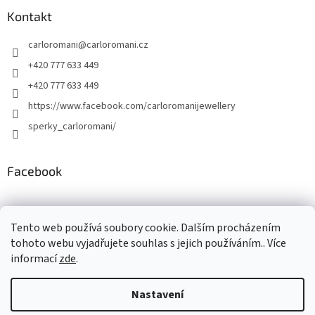
Kontakt
carloromani
@
carloromani.cz
+420 777 633 449
+420 777 633 449
https://www.facebook.com/carloromanijewellery
sperky_carloromani/
Facebook
Instagram
Tento web používá soubory cookie. Dalším procházením
tohoto webu vyjadřujete souhlas s jejich používáním.. Více
informací
zde
.
Vytvořil Shoptet
Nastavení