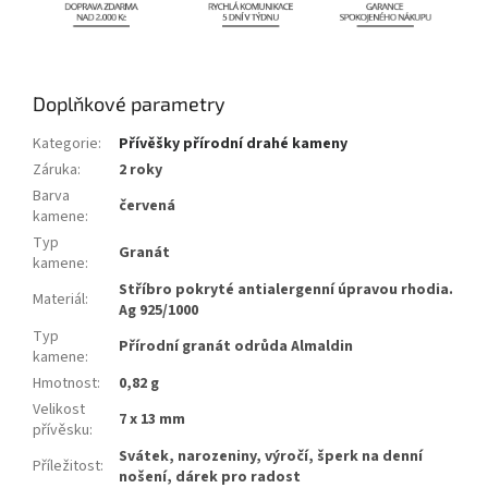
Doplňkové parametry
Kategorie
:
Přívěšky přírodní drahé kameny
Záruka
:
2 roky
Barva
červená
kamene
:
Typ
Granát
kamene
:
Stříbro pokryté antialergenní úpravou rhodia.
Materiál
:
Ag 925/1000
Typ
Přírodní granát odrůda Almaldin
kamene
:
Hmotnost
:
0,82 g
Velikost
7 x 13 mm
přívěsku
:
Svátek, narozeniny, výročí, šperk na denní
Příležitost
:
nošení, dárek pro radost