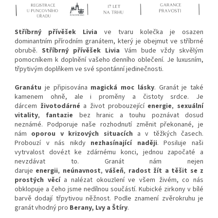
Stříbrný přívěšek Livia
ve tvaru kolečka je osazen
dominantním přírodním granátem, který je obejmut ve stříbrné
obrubě.
Stříbrný přívěšek Livia
Vám bude vždy skvělým
pomocníkem k doplnění vašeho denního oblečení. Je luxusním,
třpytivým doplňkem ve své spontánní jedinečnosti.
Granátu
je připisována
magická moc lásky
. Granát je také
kamenem ohně, ale i proměny a čistoty srdce. Je
dárcem
životodárné
a život probouzející
energie
,
sexuální
vitality
,
fantazie
bez hranic a touhu poznávat dosud
neznámé. Podporuje naše rozhodnutí změnit překonané, je
nám
oporou v krizových situacích
a v těžkých časech.
Probouzí v nás nikdy
nezhasínající naději
. Posiluje naši
vytrvalost dovézt ke zdárnému konci, jednou započaté a
nevzdávat to. Granát nám nejen
daruje
energii
,
neúnavnost
,
vášeň
,
radost žít a těšit se z
prostých věcí
a nalézat okouzlení ve všem živém, co nás
obklopuje a čeho jsme nedílnou součástí. Kubické zirkony v bílé
barvě dodají třpytivou něžnost.
Podle znamení zvěrokruhu je
granát vhodný pro
Berany, Lvy a Štíry
.