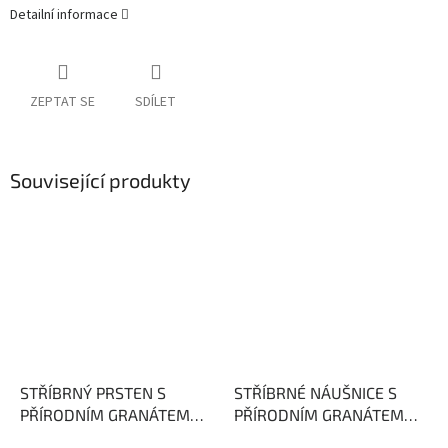
Detailní informace
ZEPTAT SE
SDÍLET
Související produkty
STŘÍBRNÝ PRSTEN S
STŘÍBRNÉ NÁUŠNICE S
PŘÍRODNÍM GRANÁTEM
PŘÍRODNÍM GRANÁTEM
LIVIA
Granát dárcem
LIVIA
granát je dárcem