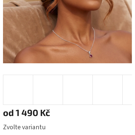
od
1 490 Kč
Měrná
Zvolte variantu
cena: