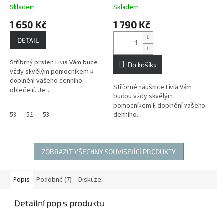
životodárné a život
životodárné a život
Skladem
Skladem
probouzející energie
probouzející energie
1 650 Kč
1 790 Kč
DETAIL
Stříbrný prsten Livia Vám bude
Do košíku
vždy skvělým pomocníkem k
doplnění vašeho denního
Stříbrné náušnice Livia Vám
oblečení. Je...
budou vždy skvělým
pomocníkem k doplnění vašeho
58
52
53
denního...
ZOBRAZIT VŠECHNY SOUVISEJÍCÍ PRODUKTY
Popis
Podobné (7)
Diskuze
Detailní popis produktu