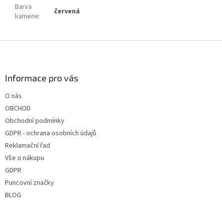
Barva
červená
kamene
:
Z
á
p
a
Informace pro vás
t
O nás
í
OBCHOD
Obchodní podmínky
GDPR - ochrana osobních údajů
Reklamační řad
Vše o nákupu
GDPR
Puncovní značky
BLOG