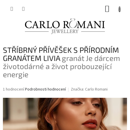
Přejít
NÁKUP
na
obsah
KOŠÍK
STŘÍBRNÝ PŘÍVĚŠEK S PŘÍRODNÍM
GRANÁTEM LIVIA
granát Je dárcem
životodárné a život probouzející
energie
Průměrné
1 hodnocení
Podrobnosti hodnocení
Značka:
Carlo Romani
hodnocení
produktu
je
5,0
z
5
hvězdiček.