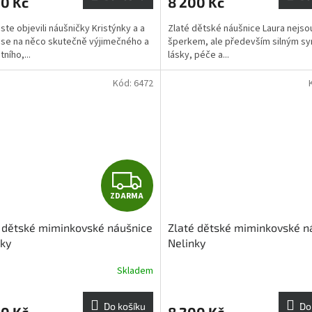
00 Kč
8 200 Kč
jste objevili náušničky Kristýnky a a
Zlaté dětské náušnice Laura nejso
 se na něco skutečně výjimečného a
šperkem, ale především silným 
ního,...
lásky, péče a...
Kód:
6472
Z
ZDARMA
D
 dětské miminkovské náušnice
Zlaté dětské miminkovské n
A
ky
Nelinky
R
Skladem
M
Do košíku
Do
00 Kč
8 200 Kč