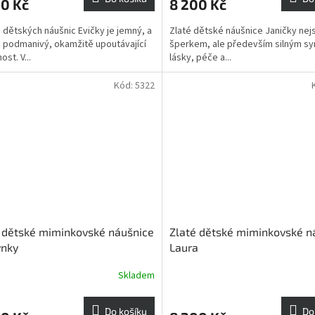
00 Kč
8 200 Kč
 dětských náušnic Evičky je jemný, a
Zlaté dětské náušnice Janičky nej
 podmanivý, okamžitě upoutávající
šperkem, ale především silným 
st. V...
lásky, péče a...
Kód:
5322
 dětské miminkovské náušnice
Zlaté dětské miminkovské n
ýnky
Laura
Skladem
Do košíku
Do