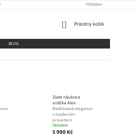
OSOBNÍCH ÚDAJŮ
REKLAMAČNÍ ŘAD
VŠE O NÁKUPU
Přihlášení
GDPR
NÁKUPNÍ
Prázdný košík
KOŠÍK
BLOG
Zlaté náušnice
srdíčka Alex
ance
Nadčasová elegance
v moderním
provedení
Skladem
5 990 Kč