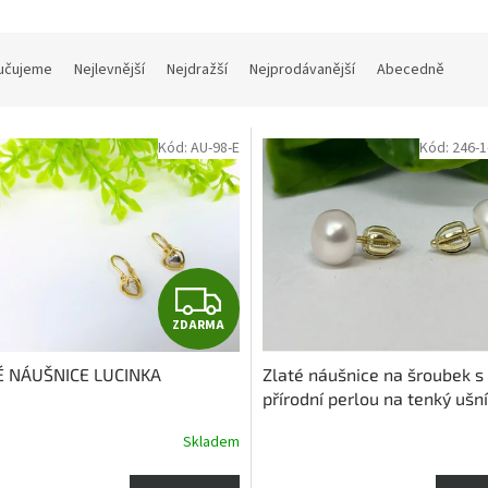
učujeme
Nejlevnější
Nejdražší
Nejprodávanější
Abecedně
Kód:
AU-98-E
Kód:
246-1
Z
ZDARMA
D
É NÁUŠNICE LUCINKA
Zlaté náušnice na šroubek s
A
přírodní perlou na tenký ušní
lalůček ze 14-ti karátového 
R
Skladem
Průměrné
hodnocení
M
produktu