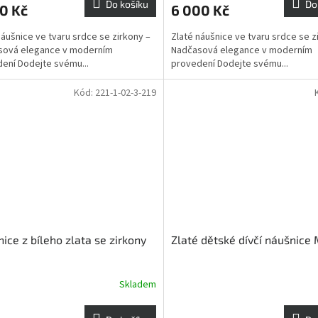
Do košíku
Do
0 Kč
6 000 Kč
náušnice ve tvaru srdce se zirkony –
Zlaté náušnice ve tvaru srdce se z
sová elegance v moderním
Nadčasová elegance v moderním
ení Dodejte svému...
provedení Dodejte svému...
Kód:
221-1-02-3-219
ice z bíleho zlata se zirkony
Zlaté dětské dívčí náušnice
Skladem