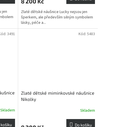
8 200 Kč
u jen
Zlaté dětské náušnice Lucky nejsou jen
symbolem
šperkem, ale především silným symbolem
lásky, péče a...
Kód:
3491
Kód:
5483
áušnice
Zlaté dětské miminkovské náušnice
Nikolky
Skladem
Skladem
 košíku
Do košíku