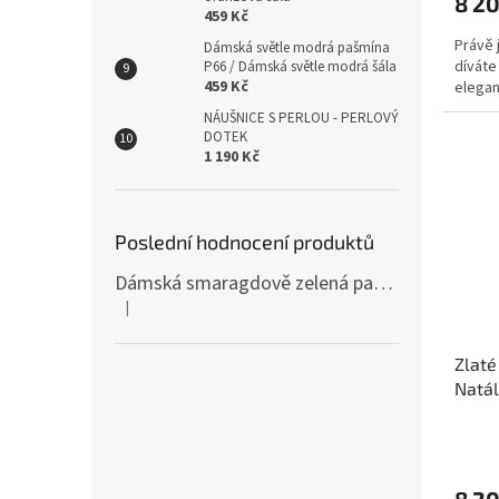
8 2
459 Kč
Právě 
Dámská světle modrá pašmína
díváte
P66 / Dámská světle modrá šála
459 Kč
elegant
NÁUŠNICE S PERLOU - PERLOVÝ
DOTEK
1 190 Kč
Poslední hodnocení produktů
Dámská smaragdově zelená pašmína P81 / Dámská smaragdově zelená šála
|
Hodnocení produktu je 4 z 5 hvězdiček.
Zlaté
Natál
8 2