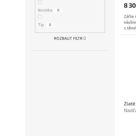
8 30
Novinka
0
Zářte 
náušni
Tip
0
s těmi
ROZBALIT FILTR
Zlaté
Nadč
prove