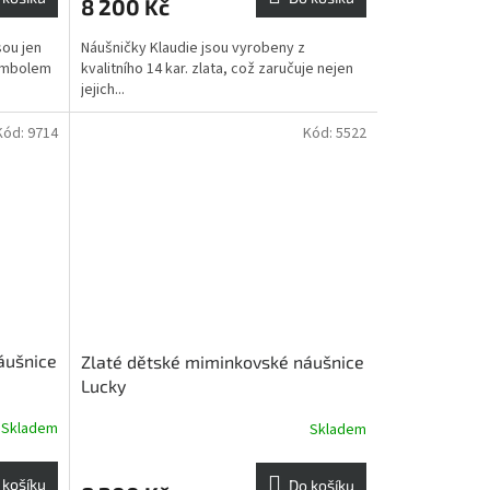
8 200 Kč
sou jen
Náušničky Klaudie jsou vyrobeny z
symbolem
kvalitního 14 kar. zlata, což zaručuje nejen
jejich...
Kód:
9714
Kód:
5522
áušnice
Zlaté dětské miminkovské náušnice
Lucky
Skladem
Skladem
 košíku
Do košíku