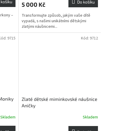
 košíku
Do košíku
5 000 Kč
irkony –
Transformujte způsob, jakým vaše dítě
vypadá, s našimi unikátními dětskými
zlatými náušnicemi...
Kód:
9715
Kód:
9712
 Moniky
Zlaté dětské miminkovské náušnice
Aničky
Skladem
Skladem
Průměrné
hodnocení
produktu