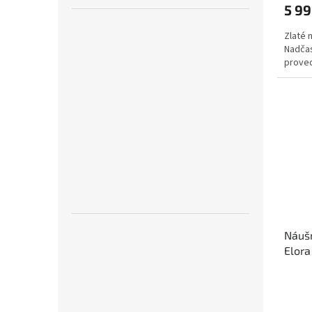
5 99
Zlaté 
Nadča
proved
Náušn
Elora