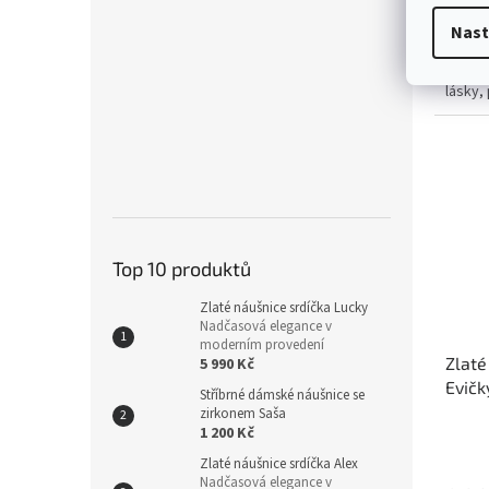
6 30
Nast
Zlaté 
šperk
lásky, 
Top 10 produktů
Zlaté náušnice srdíčka Lucky
Nadčasová elegance v
moderním provedení
Zlaté
5 990 Kč
Evičk
Stříbrné dámské náušnice se
zirkonem Saša
1 200 Kč
Zlaté náušnice srdíčka Alex
Nadčasová elegance v