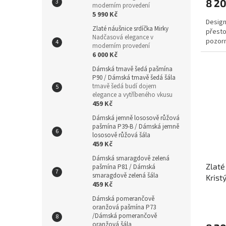
8 2
moderním provedení
5 990 Kč
Design
Zlaté náušnice srdíčka Mirky
přesto
Nadčasová elegance v
pozorno
moderním provedení
6 000 Kč
Dámská tmavě šedá pašmína
P90 / Dámská tmavě šedá šála
tmavě šedá budí dojem
elegance a vytříbeného vkusu
459 Kč
Dámská jemně lososově růžová
pašmína P39-B / Dámská jemně
lososově růžová šála
459 Kč
Dámská smaragdově zelená
Zlaté
pašmína P81 / Dámská
smaragdově zelená šála
Krist
459 Kč
Dámská pomerančově
oranžová pašmína P73
/Dámská pomerančově
oranžová šála