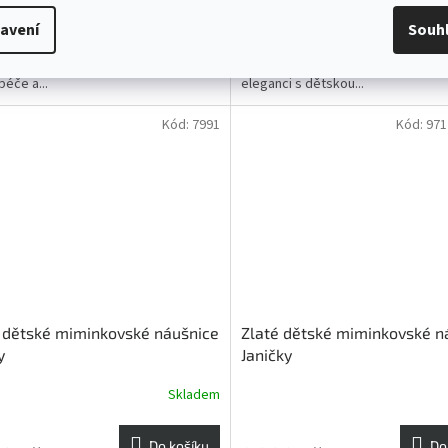
0 Kč
8 300 Kč
avení
Souh
dětské náušnice Elinky nejsou jen
Náušničky Elišky jsou dokonalý a lu
em, ale především silným symbolem
dětský šperk, který spojuje klasic
péče a...
eleganci s dětskou...
Kód:
7991
Kód:
97
 dětské miminkovské náušnice
Zlaté dětské miminkovské n
y
Janičky
Skladem
Do košíku
Do