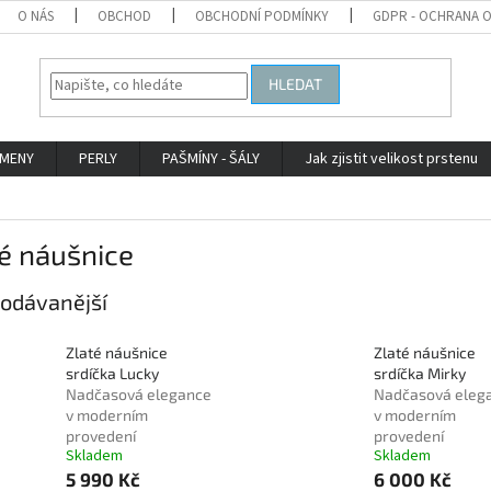
O NÁS
OBCHOD
OBCHODNÍ PODMÍNKY
GDPR - OCHRANA 
HLEDAT
AMENY
PERLY
PAŠMÍNY - ŠÁLY
Jak zjistit velikost prstenu
é náušnice
odávanější
Zlaté náušnice
Zlaté náušnice
srdíčka Lucky
srdíčka Mirky
Nadčasová elegance
Nadčasová eleg
v moderním
v moderním
provedení
provedení
Skladem
Skladem
5 990 Kč
6 000 Kč