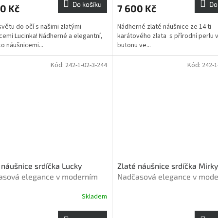
Do košíku
Do
0 Kč
7 600 Kč
je
A
3,7
světu do očí s našimi zlatými
Nádherné zlaté náušnice ze 14 ti
z
cemi Lucinka! Nádherné a elegantní,
karátového zlata s přírodní perlu 
5
to náušnicemi...
butonu ve...
hvězdiček.
Kód:
242-1-02-3-244
Kód:
242-1
 náušnice srdíčka Lucky
Zlaté náušnice srdíčka Mirky
asová elegance v moderním
Nadčasová elegance v mod
dení
provedení
Skladem