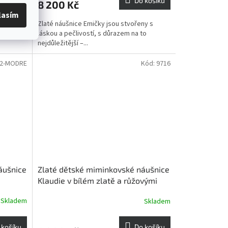
Do košíku
8 200 Kč
lasím
xusní
Zlaté náušnice Emičky jsou stvořeny s
kou
láskou a pečlivostí, s důrazem na to
nejdůležitější –...
12-MODRE
Kód:
9716
áušnice
Zlaté dětské miminkovské náušnice
Klaudie v bílém zlatě a růžovými
kamínky
Skladem
Skladem
 košíku
Do košíku