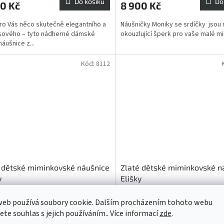
Do košíku
Do
0 Kč
8 900 Kč
o Vás něco skutečně elegantního a
Náušničky Moniky se srdíčky jsou
sového – tyto nádherné dámské
okouzlující šperk pro vaše malé mil
náušnice z...
Kód:
8112
 dětské miminkovské náušnice
Zlaté dětské miminkovské n
y
Elišky
Skladem
web používá soubory cookie. Dalším procházením tohoto webu
jete souhlas s jejich používáním.. Více informací
zde
.
Do košíku
Do