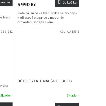
 košíku
Do košíku
5 990 Kč
Zlaté náušnice ve tvaru srdce se zirkony –
ve tvaru
Nadčasová elegance v moderním
provedení Dodejte svému...
-02-3-242
Kód:
AU-155-E
DĚTSKÉ ZLATÉ NÁUŠNICE BETTY
erním
Skladem
Skladem