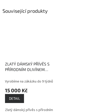
Související produkty
ZLATÝ DÁMSKÝ PŘÍVĚS S
PŘÍRODNÍM OLIVÍNEM
VALERIE
Olivín- kámen
štěstí a energie
Vyrobíme na zákázku do 9 týdnů
15 000 Kč
DETAIL
Zlatý dámský přívěs s přírodním