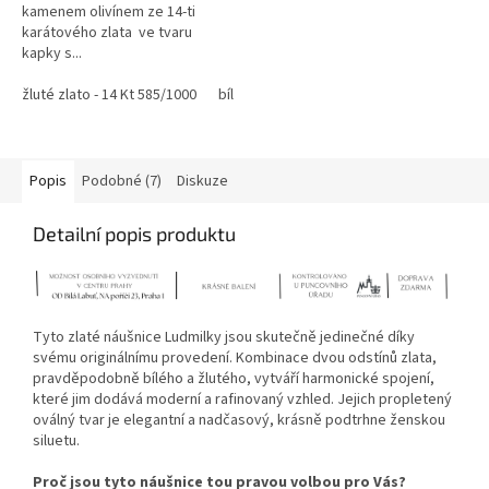
kamenem olivínem ze 14-ti
karátového zlata ve tvaru
kapky s...
žluté zlato - 14 Kt 585/1000
bílé zlato- 14 Kt 585/1000
růžové zlato-
Popis
Podobné (7)
Diskuze
Detailní popis produktu
Tyto zlaté náušnice Ludmilky jsou skutečně jedinečné díky
svému originálnímu provedení.
Kombinace dvou odstínů zlata,
pravděpodobně bílého a žlutého,
vytváří harmonické spojení,
které jim dodává moderní a rafinovaný vzhled.
Jejich propletený
oválný tvar je elegantní a nadčasový,
krásně podtrhne ženskou
siluetu.
Proč jsou tyto náušnice tou pravou volbou pro Vás?