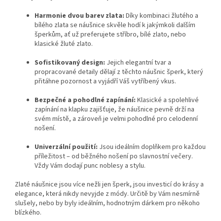
Harmonie dvou barev zlata:
Díky kombinaci žlutého a
bílého zlata se náušnice skvěle hodí k jakýmkoli dalším
šperkům,
ať už preferujete stříbro,
bílé zlato,
nebo
klasické žluté zlato.
Sofistikovaný design:
Jejich elegantní tvar a
propracované detaily dělají z těchto náušnic šperk,
který
přitáhne pozornost a vyjádří Váš vytříbený vkus.
Bezpečné a pohodlné zapínání:
Klasické a spolehlivé
zapínání na klapku zajišťuje,
že náušnice pevně drží na
svém místě,
a zároveň je velmi pohodlné pro celodenní
nošení.
Univerzální použití:
Jsou ideálním doplňkem pro každou
příležitost – od běžného nošení po slavnostní večery.
Vždy Vám dodají punc noblesy a stylu.
Zlaté
náušnice jsou více nežli jen šperk,
jsou investicí do krásy a
elegance,
která nikdy nevyjde z módy.
Určitě by Vám nesmírně
slušely,
nebo by byly ideálním,
hodnotným dárkem pro někoho
blízkého.