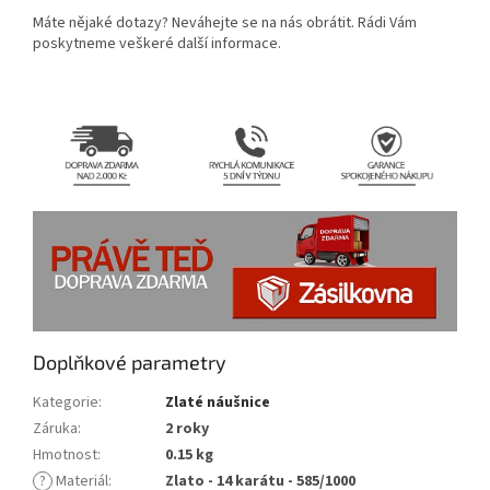
Máte nějaké dotazy?
Neváhejte se na nás obrátit.
Rádi Vám
poskytneme veškeré další informace.
Doplňkové parametry
Kategorie
:
Zlaté náušnice
Záruka
:
2 roky
Hmotnost
:
0.15 kg
?
Materiál
:
Zlato - 14 karátu - 585/1000