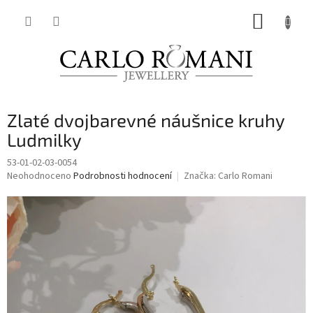
Přejít
NÁKUP
na
obsah
KOŠÍK
Zlaté dvojbarevné náušnice kruhy
Ludmilky
53-01-02-03-0054
Průměrné
Neohodnoceno
Podrobnosti hodnocení
Značka:
Carlo Romani
hodnocení
produktu
je
0,0
z
5
hvězdiček.