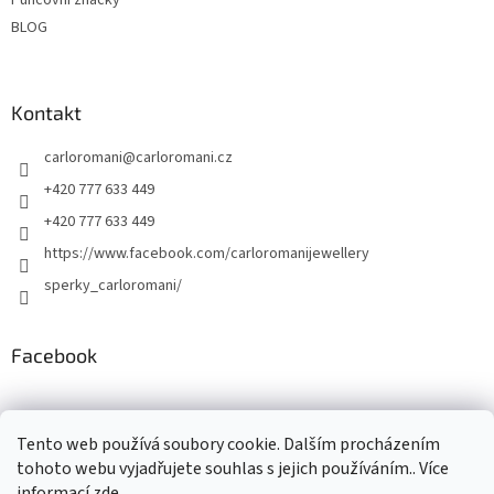
Puncovní značky
BLOG
Kontakt
carloromani
@
carloromani.cz
+420 777 633 449
+420 777 633 449
https://www.facebook.com/carloromanijewellery
sperky_carloromani/
Facebook
Instagram
Tento web používá soubory cookie. Dalším procházením
tohoto webu vyjadřujete souhlas s jejich používáním.. Více
informací
zde
.