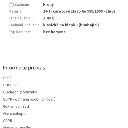
?
Zapínání
:
kruhy
Materiál
:
14-ti karátové zlato Au 585/1000 - žluté
Váha náušnic
:
2,48 g
Zapínání u náušnic
:
klasické na klapku (bimbající)
Typ kamene
:
bez kamene
Z
á
p
a
Informace pro vás
t
O nás
í
OBCHOD
Obchodní podmínky
GDPR - ochrana osobních údajů
Reklamační řad
Vše o nákupu
GDPR