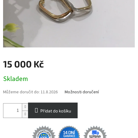
15 000 Kč
Měrná
Skladem
cena:
Můžeme doručit do:
11.8.2026
Možnosti doručení
Přidat do košíku