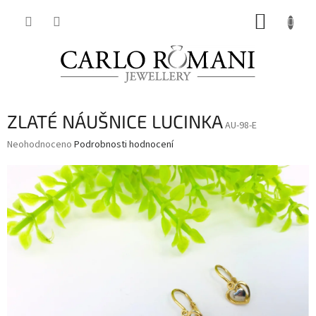
Přejít
NÁKUP
na
obsah
KOŠÍK
ZLATÉ NÁUŠNICE LUCINKA
AU-98-E
Průměrné
Neohodnoceno
Podrobnosti hodnocení
hodnocení
produktu
je
0,0
z
5
hvězdiček.