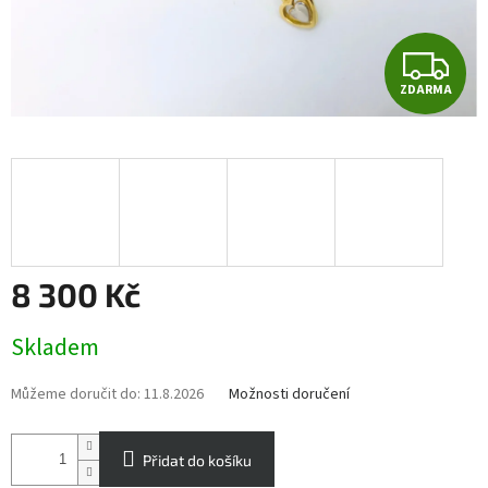
Z
ZDARMA
D
A
R
M
A
8 300 Kč
Měrná
Skladem
cena:
Můžeme doručit do:
11.8.2026
Možnosti doručení
Přidat do košíku