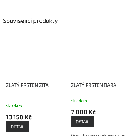
Související produkty
ZLATÝ PRSTEN ZITA
ZLATÝ PRSTEN BÁRA
Skladem
Průměrné
Skladem
hodnocení
7 000 Kč
produktu
13 150 Kč
je
DETAIL
3,8
DETAIL
z
Osvěžte svůj šperkovní šatník