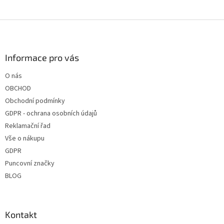
Z
á
p
a
Informace pro vás
t
O nás
í
OBCHOD
Obchodní podmínky
GDPR - ochrana osobních údajů
Reklamační řad
Vše o nákupu
GDPR
Puncovní značky
BLOG
Kontakt