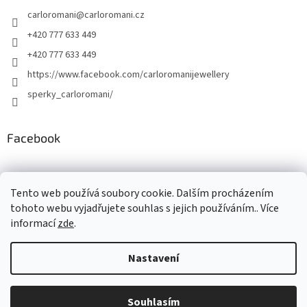
carloromani
@
carloromani.cz
+420 777 633 449
+420 777 633 449
https://www.facebook.com/carloromanijewellery
sperky_carloromani/
Facebook
Instagram
Tento web používá soubory cookie. Dalším procházením
tohoto webu vyjadřujete souhlas s jejich používáním.. Více
informací
zde
.
Vytvořil Shoptet
Nastavení
Copyright 2026
www.carloromani-shop.cz
. Všechna práva
Souhlasím
vyhrazena.
Upravit nastavení cookies