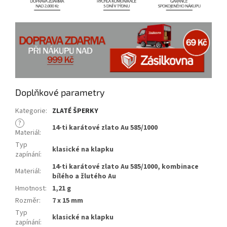
Doplňkové parametry
Kategorie
:
ZLATÉ ŠPERKY
?
14-ti karátové zlato Au 585/1000
Materiál
:
Typ
klasické na klapku
zapínání
:
14-ti karátové zlato Au 585/1000, kombinace
Materiál
:
bílého a žlutého Au
Hmotnost
:
1,21 g
Rozměr
:
7 x 15 mm
Typ
klasické na klapku
zapínání
: