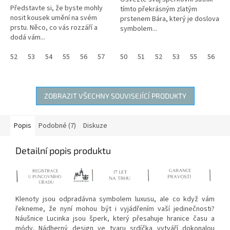
5
Představte si, že byste mohly
tímto překrásným zlatým
hvězdiček.
nosit kousek umění na svém
prstenem Bára, který je doslova
prstu. Něco, co vás rozzáří a
symbolem...
dodá vám...
52
53
54
55
56
57
58
50
59
51
60
52
62
53
55
56
5
ZOBRAZIT VŠECHNY SOUVISEJÍCÍ PRODUKTY
Popis
Podobné (7)
Diskuze
Detailní popis produktu
Klenoty jsou odpradávna symbolem luxusu, ale co když vám
řekneme, že nyní mohou být i vyjádřením vaší jedinečnosti?
Náušnice Lucinka jsou šperk, který přesahuje hranice času a
módy. Nádherný design ve tvaru srdíčka vytváří dokonalou