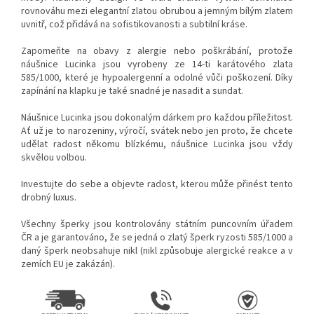
rovnováhu mezi elegantní zlatou obrubou a jemným bílým zlatem
uvnitř, což přidává na sofistikovanosti a subtilní kráse.
Zapomeňte na obavy z alergie nebo poškrábání, protože
náušnice Lucinka jsou vyrobeny ze 14-ti karátového zlata
585/1000, které je hypoalergenní a odolné vůči poškození. Díky
zapínání na klapku je také snadné je nasadit a sundat.
Náušnice Lucinka jsou dokonalým dárkem pro každou příležitost.
Ať už je to narozeniny, výročí, svátek nebo jen proto, že chcete
udělat radost někomu blízkému, náušnice Lucinka jsou vždy
skvělou volbou.
Investujte do sebe a objevte radost, kterou může přinést tento
drobný luxus.
Všechny šperky jsou kontrolovány státním puncovním úřadem
ČR a je garantováno, že se jedná o zlatý šperk ryzosti 585/1000 a
daný šperk neobsahuje nikl (nikl způsobuje alergické reakce a v
zemích EU je zakázán).