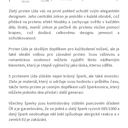
Zlatý prsten Lída vás na první pohled uchvátí svým elegantním
designem. Jeho centrální zirkon je umístěn v kulaté obrubě, což
přidává na prstenu efekt hloubky a zachycuje světlo v každém
úhlu. Druhý, menší zirkon je pečlivě do prstenu vložen pomocí
krapen, což dodává celkovému designu jemnost a
sofistikovanost.
Prsten Lída je skvělým doplňkem pro každodenní nošení, ale je
také ideální volbou pro zásnubní prsten. Svou vášnivou a
romantickou osobnost můžete vyjádřit tímto nádherným
klenotem, který je stejně vyjímečný jako láska, kterou sdílíte.
S prstenem Lída získáte nejen krásný šperk, ale také investici.
Zlato je materiál, který si udržuje svou hodnotu v průběhu času,
takže tento prsten je cenným doplňkem vaší šperkovnice, který
můžete jednoho dne předat i další generaci.
Všechny šperky jsou kontrolovány státním puncovním úřadem
ČR a je garantováno, že se jedná o zlatý šperk ryzosti 585/1000 a
daný šperk neobsahuje nikl (nikl způsobuje alergické reakce a v
zemích EU je zakázán).