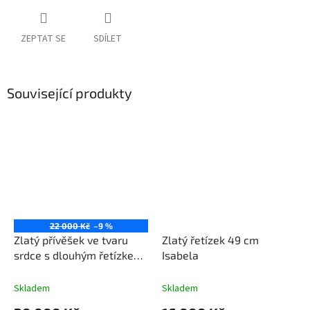
ZEPTAT SE
SDÍLET
Související produkty
22 000 Kč
–9 %
Zlatý přívěšek ve tvaru
Zlatý řetízek 49 cm
srdce s dlouhým řetízkem
Isabela
60 cm
elegantní design
Skladem
Skladem