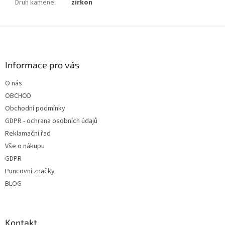
Druh kamene
:
zirkon
Z
á
p
a
Informace pro vás
t
O nás
í
OBCHOD
Obchodní podmínky
GDPR - ochrana osobních údajů
Reklamační řad
Vše o nákupu
GDPR
Puncovní značky
BLOG
Kontakt