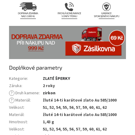
Doplňkové parametry
Kategorie
:
ZLATÉ ŠPERKY
Záruka
:
2 roky
?
Druh kamene
:
zirkon
?
Materiál
:
žluté 14-ti karátové zlato Au 585/1000
Velikost
:
51, 52, 54, 55, 56, 57, 59, 60, 61, 62
Materiál
:
žluté 14-ti karátové zlato Au 585/1000
Hmotnost
:
1,43 g
Velikost
:
51, 52, 54, 55, 56, 57, 59, 60, 61, 62