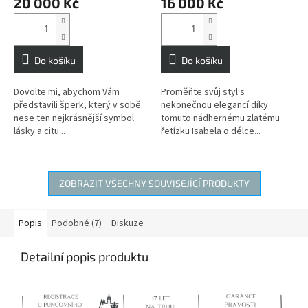
20 000 Kč
16 000 Kč
Do košíku
Do košíku
Dovolte mi, abychom Vám
Proměňte svůj styl s
představili šperk, který v sobě
nekonečnou elegancí díky
nese ten nejkrásnější symbol
tomuto nádhernému zlatému
lásky a citu...
řetízku Isabela o délce...
ZOBRAZIT VŠECHNY SOUVISEJÍCÍ PRODUKTY
Popis
Podobné (7)
Diskuze
Detailní popis produktu