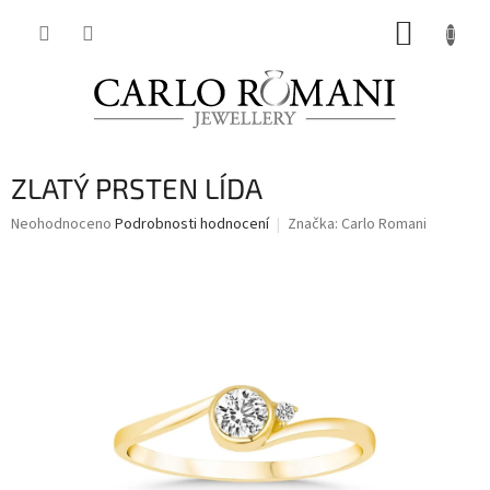
Přejít
NÁKUP
na
obsah
KOŠÍK
ZLATÝ PRSTEN LÍDA
Průměrné
Neohodnoceno
Podrobnosti hodnocení
Značka:
Carlo Romani
hodnocení
produktu
je
0,0
z
5
hvězdiček.