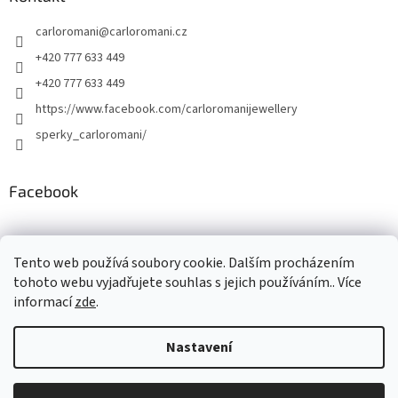
carloromani
@
carloromani.cz
+420 777 633 449
+420 777 633 449
https://www.facebook.com/carloromanijewellery
sperky_carloromani/
Facebook
Instagram
Tento web používá soubory cookie. Dalším procházením
tohoto webu vyjadřujete souhlas s jejich používáním.. Více
informací
zde
.
Vytvořil Shoptet
Nastavení
Copyright 2026
www.carloromani-shop.cz
. Všechna práva