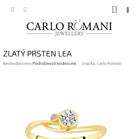
Přejít
NÁKUP
na
obsah
KOŠÍK
ZLATÝ PRSTEN LEA
Průměrné
Neohodnoceno
Podrobnosti hodnocení
Značka:
Carlo Romani
hodnocení
produktu
je
0,0
z
5
hvězdiček.