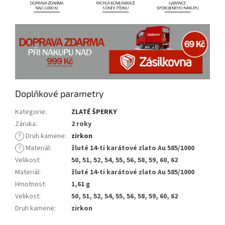
Doplňkové parametry
Kategorie
:
ZLATÉ ŠPERKY
Záruka
:
2 roky
?
Druh kamene
:
zirkon
?
Materiál
:
žluté 14-ti karátové zlato Au 585/1000
Velikost
:
50, 51, 52, 54, 55, 56, 58, 59, 60, 62
Materiál
:
žluté 14-ti karátové zlato Au 585/1000
Hmotnost
:
1,61 g
Velikost
:
50, 51, 52, 54, 55, 56, 58, 59, 60, 62
Druh kamene
:
zirkon