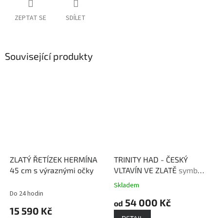
ZEPTAT SE
SDÍLET
Související produkty
ZLATÝ ŘETÍZEK HERMÍNA
TRINITY HAD - ČESKÝ
45 cm s výraznými očky
VLTAVÍN VE ZLATĚ
symbol
transformace a ochrany,
Skladem
Průměrné
talisman moudrosti
Do 24 hodin
hodnocení
54 000 Kč
od
produktu
15 590 Kč
je