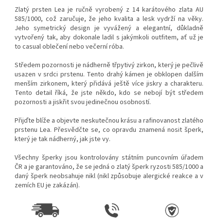
Zlatý prsten Lea je ručně vyrobený z 14 karátového zlata AU
585/1000, což zaručuje, že jeho kvalita a lesk vydrží na věky.
Jeho symetrický design je vyvážený a elegantní, důkladně
vytvořený tak, aby dokonale ladil s jakýmkoli outfitem, ať už je
to casual oblečení nebo večerní róba.
Středem pozornosti je nádherně třpytivý zirkon, který je pečlivě
usazen v srdci prstenu. Tento drahý kámen je obklopen dalším
menším zirkonem, který přidává ještě více jiskry a charakteru.
Tento detail říká, že jste někdo, kdo se nebojí být středem
pozornosti a jiskřit svou jedinečnou osobností.
Přijďte blíže a objevte neskutečnou krásu a rafinovanost zlatého
prstenu Lea. Přesvědčte se, co opravdu znamená nosit šperk,
který je tak nádherný, jak jste vy.
Všechny šperky jsou kontrolovány státním puncovním úřadem
ČR a je garantováno, že se jedná o zlatý šperk ryzosti 585/1000 a
daný šperk neobsahuje nikl (nikl způsobuje alergické reakce a v
zemích EU je zakázán).