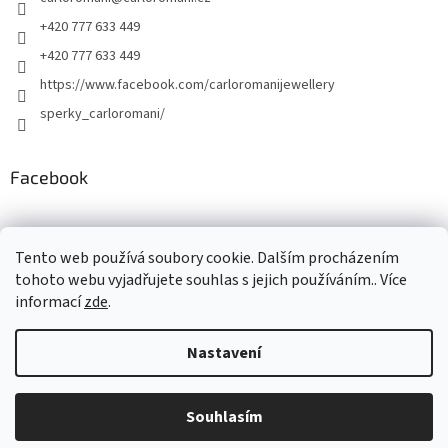
+420 777 633 449
+420 777 633 449
https://www.facebook.com/carloromanijewellery
sperky_carloromani/
Facebook
Instagram
Tento web používá soubory cookie. Dalším procházením
tohoto webu vyjadřujete souhlas s jejich používáním.. Více
informací
zde
.
Vytvořil Shoptet
Nastavení
Copyright 2026
www.carloromani-shop.cz
. Všechna práva
Souhlasím
vyhrazena.
Upravit nastavení cookies