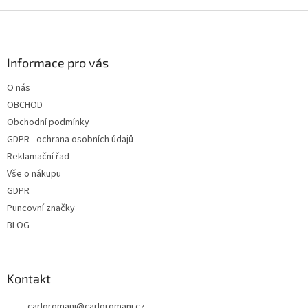
Z
á
p
a
Informace pro vás
t
O nás
í
OBCHOD
Obchodní podmínky
GDPR - ochrana osobních údajů
Reklamační řad
Vše o nákupu
GDPR
Puncovní značky
BLOG
Kontakt
carloromani
@
carloromani.cz