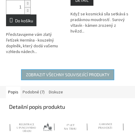
DETAIL
5,0
z
Když se kosmická síla setkává s
5
pradávnou moudrostí . Surový
hvězdiček.
Do košíku
vltavín - kámen zrozený z
hvězd...
Představujeme vám zlatý
řetízek Hermína - kouzelný
doplněk, který dodá vašemu
vzhledu nádech...
ZOBRAZIT VŠECHNY SOUVISEJÍCÍ PRODUKTY
Popis
Podobné (7)
Diskuze
Detailní popis produktu