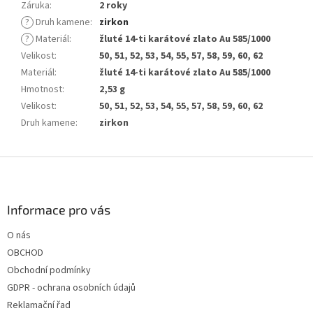
Záruka
:
2 roky
?
Druh kamene
:
zirkon
?
Materiál
:
žluté 14-ti karátové zlato Au 585/1000
Velikost
:
50, 51, 52, 53, 54, 55, 57, 58, 59, 60, 62
Materiál
:
žluté 14-ti karátové zlato Au 585/1000
Hmotnost
:
2,53 g
Velikost
:
50, 51, 52, 53, 54, 55, 57, 58, 59, 60, 62
Druh kamene
:
zirkon
Z
á
p
a
Informace pro vás
t
O nás
í
OBCHOD
Obchodní podmínky
GDPR - ochrana osobních údajů
Reklamační řad