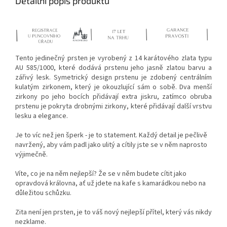
Detailní popis produktu
Tento jedinečný prsten je vyrobený z 14 karátového zlata typu
AU 585/1000, které dodává prstenu jeho jasně zlatou barvu a
zářivý lesk. Symetrický design prstenu je zdobený centrálním
kulatým zirkonem, který je okouzlující sám o sobě. Dva menší
zirkony po jeho bocích přidávají extra jiskru, zatímco obruba
prstenu je pokryta drobnými zirkony, které přidávají další vrstvu
lesku a elegance.
Je to víc než jen šperk - je to statement. Každý detail je pečlivě
navržený, aby vám padl jako ulitý a cítily jste se v něm naprosto
výjimečně.
Víte, co je na něm nejlepší? Že se v něm budete cítit jako
opravdová královna, ať už jdete na kafe s kamarádkou nebo na
důležitou schůzku.
Zita není jen prsten, je to váš nový nejlepší přítel, který vás nikdy
nezklame.