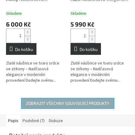
elegance v moderním
v moderním provedení
provedení
Skladem
Skladem
6 000 Kč
5 990 Kč
Do košíku
Do košíku
Zlaté náušnice ve tvaru srdce
Zlaté náušnice ve tvaru srdce
se zirkony – Nadčasová
se zirkony – Nadčasová
elegance v moderním
elegance v moderním
provedení Dodejte svému...
provedení Dodejte svému...
ZOBRAZIT VŠECHNY SOUVISEJÍCÍ PRODUKTY
Popis
Podobné (7)
Diskuze