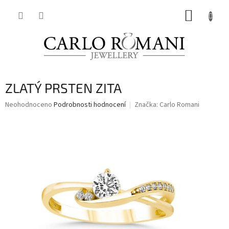
Přejít
NÁKUP
na
obsah
KOŠÍK
ZLATÝ PRSTEN ZITA
Průměrné
Neohodnoceno
Podrobnosti hodnocení
Značka:
Carlo Romani
hodnocení
produktu
je
0,0
z
5
hvězdiček.