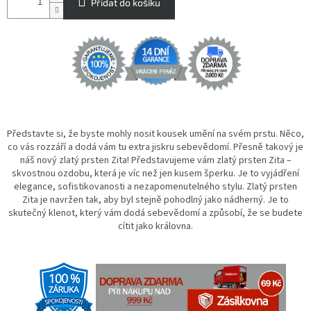
Přidat do košíku
Představte si, že byste mohly nosit kousek umění na svém prstu. Něco,
co vás rozzáří a dodá vám tu extra jiskru sebevědomí. Přesně takový je
náš nový zlatý prsten Zita! Představujeme vám zlatý prsten Zita –
skvostnou ozdobu, která je víc než jen kusem šperku. Je to vyjádření
elegance, sofistikovanosti a nezapomenutelného stylu. Zlatý prsten
Zita je navržen tak, aby byl stejně pohodlný jako nádherný. Je to
skutečný klenot, který vám dodá sebevědomí a způsobí, že se budete
cítit jako královna.