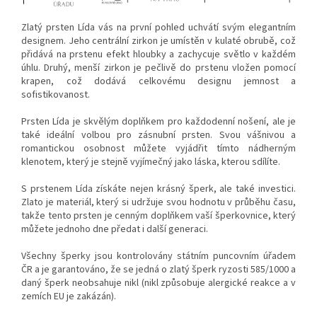
Zlatý prsten Lída vás na první pohled uchvátí svým elegantním
designem. Jeho centrální zirkon je umístěn v kulaté obrubě, což
přidává na prstenu efekt hloubky a zachycuje světlo v každém
úhlu. Druhý, menší zirkon je pečlivě do prstenu vložen pomocí
krapen, což dodává celkovému designu jemnost a
sofistikovanost.
Prsten Lída je skvělým doplňkem pro každodenní nošení, ale je
také ideální volbou pro zásnubní prsten. Svou vášnivou a
romantickou osobnost můžete vyjádřit tímto nádherným
klenotem, který je stejně vyjímečný jako láska, kterou sdílíte.
S prstenem Lída získáte nejen krásný šperk, ale také investici.
Zlato je materiál, který si udržuje svou hodnotu v průběhu času,
takže tento prsten je cenným doplňkem vaší šperkovnice, který
můžete jednoho dne předat i další generaci.
Všechny šperky jsou kontrolovány státním puncovním úřadem
ČR a je garantováno, že se jedná o zlatý šperk ryzosti 585/1000 a
daný šperk neobsahuje nikl (nikl způsobuje alergické reakce a v
zemích EU je zakázán).