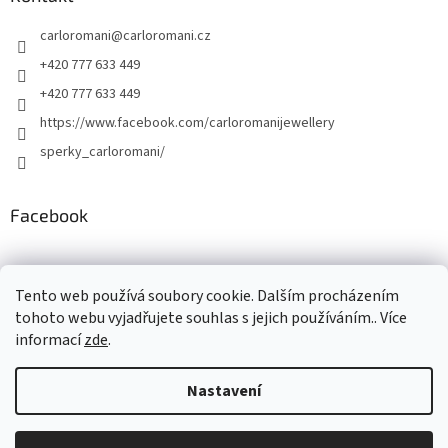
carloromani
@
carloromani.cz
+420 777 633 449
+420 777 633 449
https://www.facebook.com/carloromanijewellery
sperky_carloromani/
Facebook
Instagram
Tento web používá soubory cookie. Dalším procházením
tohoto webu vyjadřujete souhlas s jejich používáním.. Více
informací
zde
.
Vytvořil Shoptet
Nastavení
Copyright 2026
www.carloromani-shop.cz
. Všechna práva