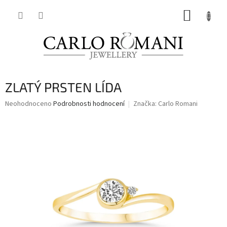
Přejít
NÁKUP
na
obsah
KOŠÍK
ZLATÝ PRSTEN LÍDA
Průměrné
Neohodnoceno
Podrobnosti hodnocení
Značka:
Carlo Romani
hodnocení
produktu
je
0,0
z
5
hvězdiček.