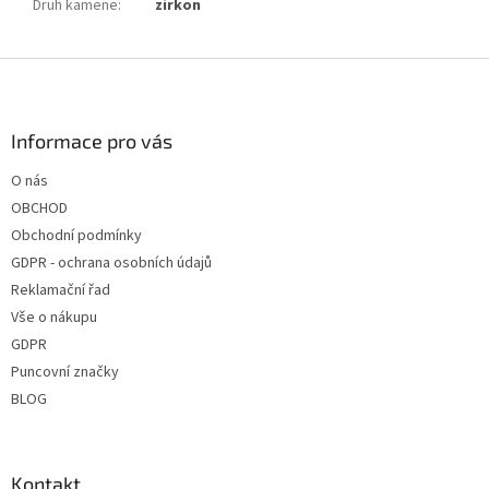
Druh kamene
:
zirkon
Z
á
p
a
Informace pro vás
t
O nás
í
OBCHOD
Obchodní podmínky
GDPR - ochrana osobních údajů
Reklamační řad
Vše o nákupu
GDPR
Puncovní značky
BLOG
Kontakt