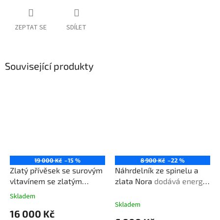
ZEPTAT SE
SDÍLET
Související produkty
19 000 Kč
–15 %
8 900 Kč
–22 %
Zlatý přívěsek se surovým
Náhrdelník ze spinelu a
vltavínem se zlatým
zlata Nora
dodává energii,
řetízkem 45 cm
drahokam
odvahu, posiluje
Skladem
Průměrné
s tisíciletou historií, síla z
sebevědomí, podporuje
Skladem
hodnocení
16 000 Kč
vesmíru
vitalitu
produktu