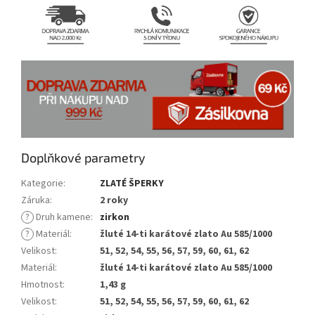
Doplňkové parametry
Kategorie
:
ZLATÉ ŠPERKY
Záruka
:
2 roky
?
Druh kamene
:
zirkon
?
Materiál
:
žluté 14-ti karátové zlato Au 585/1000
Velikost
:
51, 52, 54, 55, 56, 57, 59, 60, 61, 62
Materiál
:
žluté 14-ti karátové zlato Au 585/1000
Hmotnost
:
1,43 g
Velikost
:
51, 52, 54, 55, 56, 57, 59, 60, 61, 62