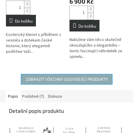
6 900 Kč
je
5,0
z
5
Do košíku
hvězdiček.
Do košíku
Esoterický klenot s příběhem z
Nabízíme Vám něco skutečně
vesmíru a dotekem české
okouzlujícího a elegantního –
historie, který elegantně
tento fascinující náhrdelník ze
podtrhne Vaši...
spinelu...
ZOBRAZIT VŠECHNY SOUVISEJÍCÍ PRODUKTY
Popis
Podobné (7)
Diskuze
Detailní popis produktu