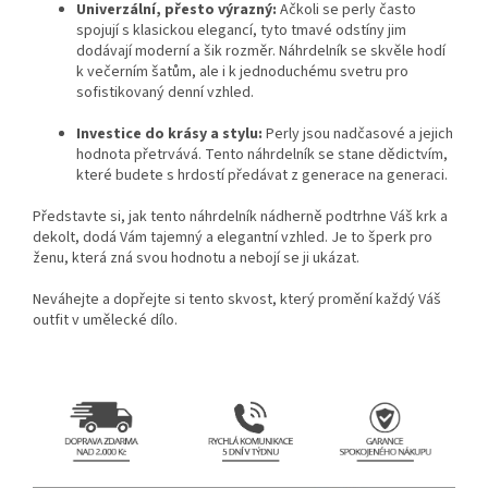
Univerzální, přesto výrazný:
Ačkoli se perly často
spojují s klasickou elegancí, tyto tmavé odstíny jim
dodávají moderní a šik rozměr. Náhrdelník se skvěle hodí
k večerním šatům, ale i k jednoduchému svetru pro
sofistikovaný denní vzhled.
Investice do krásy a stylu:
Perly jsou nadčasové a jejich
hodnota přetrvává. Tento náhrdelník se stane dědictvím,
které budete s hrdostí předávat z generace na generaci.
Představte si, jak tento náhrdelník nádherně podtrhne Váš krk a
dekolt, dodá Vám tajemný a elegantní vzhled. Je to šperk pro
ženu, která zná svou hodnotu a nebojí se ji ukázat.
Neváhejte a dopřejte si tento skvost, který promění každý Váš
outfit v umělecké dílo.