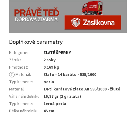
Doplňkové parametry
Kategorie
:
ZLATÉ ŠPERKY
Záruka
:
2 roky
Hmotnost
:
0.169 kg
?
Materiál
:
Zlato - 14 karátu - 585/1000
Typ kamene
:
perla
Materiál
:
14-ti karátové zlato Au 585/1000 - žluté
Váha náhrdelníku
:
16,87 gr (2 gr zlata)
Typ kamene
:
černá perla
Délka náhrelníku
:
45 cm
Z
á