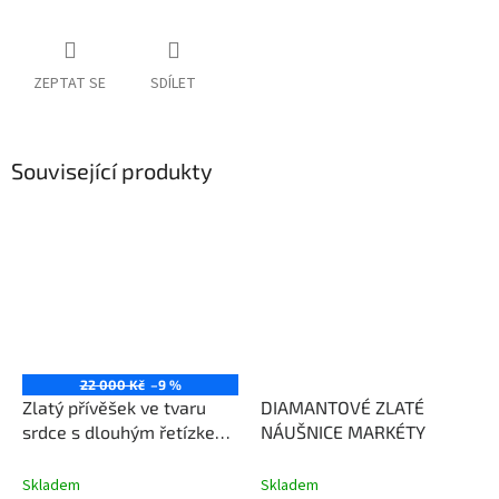
ZEPTAT SE
SDÍLET
Související produkty
22 000 Kč
–9 %
Zlatý přívěšek ve tvaru
DIAMANTOVÉ ZLATÉ
srdce s dlouhým řetízkem
NÁUŠNICE MARKÉTY
60 cm
elegantní design
Skladem
Skladem