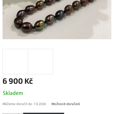
6 900 Kč
Měrná
Skladem
cena:
Můžeme doručit do:
7.8.2026
Možnosti doručení