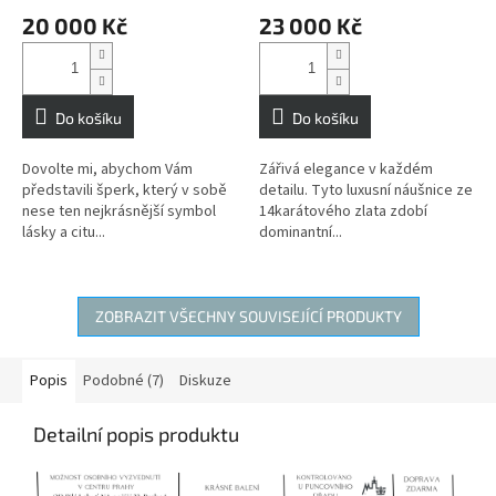
20 000 Kč
23 000 Kč
Do košíku
Do košíku
Dovolte mi, abychom Vám
Zářivá elegance v každém
představili šperk, který v sobě
detailu. Tyto luxusní náušnice ze
nese ten nejkrásnější symbol
14karátového zlata zdobí
lásky a citu...
dominantní...
ZOBRAZIT VŠECHNY SOUVISEJÍCÍ PRODUKTY
Popis
Podobné (7)
Diskuze
Detailní popis produktu