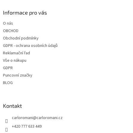
p
a
Informace pro vás
t
O nás
í
OBCHOD
Obchodní podmínky
GDPR - ochrana osobních údajů
Reklamační řad
Vše o nákupu
GDPR
Puncovní značky
BLOG
Kontakt
carloromani
@
carloromani.cz
+420 777 633 449