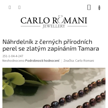
Přejít
NÁKUP
na
obsah
KOŠÍK
Náhrdelník z černých přírodních
perel se zlatým zapínáním Tamara
251-1-04-4-247
Průměrné
Neohodnoceno
Podrobnosti hodnocení
Značka:
Carlo Romani
hodnocení
produktu
je
0,0
z
5
hvězdiček.