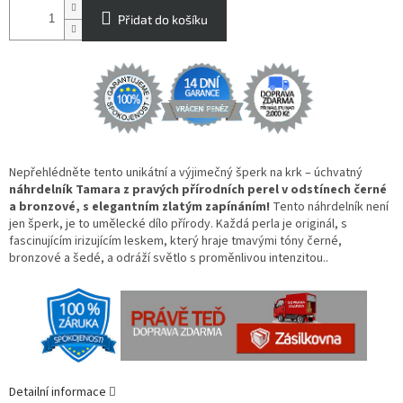
Přidat do košíku
Nepřehlédněte tento unikátní a výjimečný šperk na krk – úchvatný
náhrdelník Tamara z pravých přírodních perel v odstínech černé
a bronzové, s elegantním zlatým zapínáním!
Tento náhrdelník není
jen šperk, je to umělecké dílo přírody. Každá perla je originál, s
fascinujícím irizujícím leskem, který hraje tmavými tóny černé,
bronzové a šedé, a odráží světlo s proměnlivou intenzitou.
.
Detailní informace