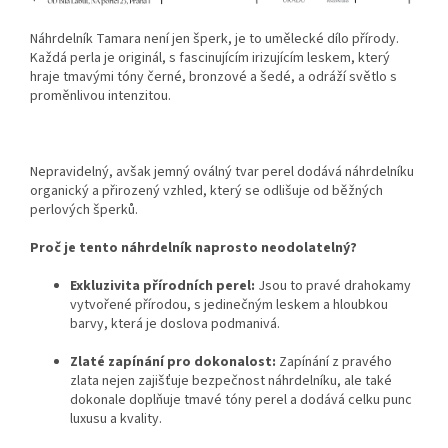
Náhrdelník Tamara není jen šperk, je to umělecké dílo přírody.
Každá perla je originál, s fascinujícím irizujícím leskem, který
hraje tmavými tóny černé, bronzové a šedé, a odráží světlo s
proměnlivou intenzitou.
Nepravidelný, avšak jemný oválný tvar perel dodává náhrdelníku
organický a přirozený vzhled, který se odlišuje od běžných
perlových šperků.
Proč je tento náhrdelník naprosto neodolatelný?
Exkluzivita přírodních perel:
Jsou to pravé drahokamy
vytvořené přírodou, s jedinečným leskem a hloubkou
barvy, která je doslova podmanivá.
Zlaté zapínání pro dokonalost:
Zapínání z pravého
zlata nejen zajišťuje bezpečnost náhrdelníku, ale také
dokonale doplňuje tmavé tóny perel a dodává celku punc
luxusu a kvality.