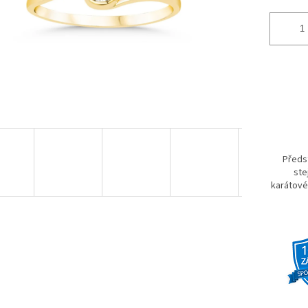
Předst
ste
karátové