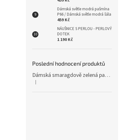
459 Kč
Dámská světle modrá pašmína
P66 / Dámská světle modrá šála
459 Kč
NÁUŠNICE S PERLOU - PERLOVÝ
DOTEK
1 190 Kč
Poslední hodnocení produktů
Dámská smaragdově zelená pašmína P81 / Dámská smaragdově zelená šála
|
Hodnocení produktu je 4 z 5 hvězdiček.