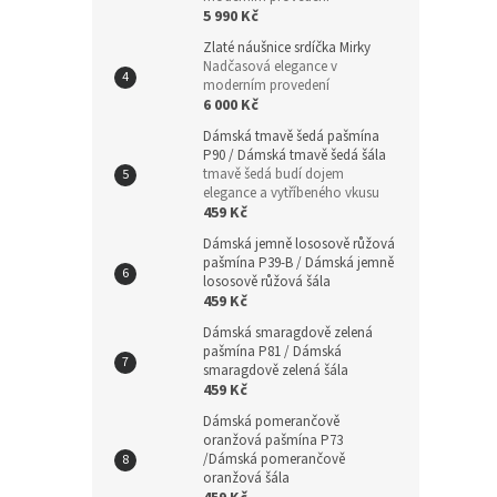
5 990 Kč
Zlaté náušnice srdíčka Mirky
Nadčasová elegance v
moderním provedení
6 000 Kč
Dámská tmavě šedá pašmína
P90 / Dámská tmavě šedá šála
tmavě šedá budí dojem
elegance a vytříbeného vkusu
459 Kč
Dámská jemně lososově růžová
pašmína P39-B / Dámská jemně
lososově růžová šála
459 Kč
Dámská smaragdově zelená
pašmína P81 / Dámská
smaragdově zelená šála
459 Kč
Dámská pomerančově
oranžová pašmína P73
/Dámská pomerančově
oranžová šála