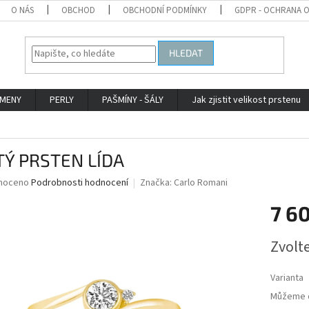
O NÁS
OBCHOD
OBCHODNÍ PODMÍNKY
GDPR - OCHRANA 
HLEDAT
AMENY
PERLY
PAŠMÍNY - ŠÁLY
Jak zjistit velikost prstenu
TÝ PRSTEN LÍDA
né
noceno
Podrobnosti hodnocení
Značka:
Carlo Romani
ní
7 6
u
Měrná
Zvolt
cena:
ek.
Varianta
Můžeme d