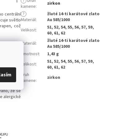
?
Druh
zirkon
kamene
:
?
žluté 14-ti karátové zlato
o centrální
Materiál
:
Au 585/1000
ycuje světlo
krapen, což
51, 52, 54, 55, 56, 57, 59,
Velikost
:
60, 61, 62
žluté 14-ti karátové zlato
Materiál
:
 volbou pro
Au 585/1000
o nádherným
Hmotnost
:
1,43 g
51, 52, 54, 55, 56, 57, 59,
Velikost
:
60, 61, 62
ál, který si
lňkem vaší
lasím
Druh
zirkon
kamene
:
váno, že se
je alergické