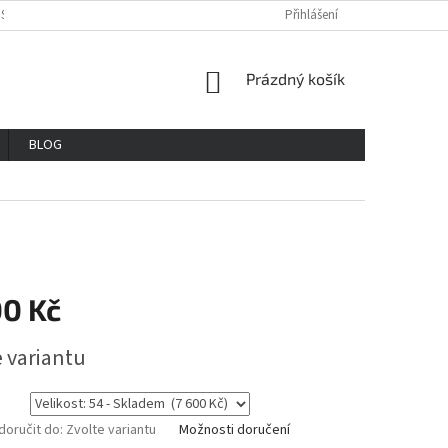
OSOBNÍCH ÚDAJŮ
REKLAMAČNÍ ŘAD
VŠE O NÁKUPU
Přihlášení
GDPR
NÁKUPNÍ
Prázdný košík
KOŠÍK
BLOG
00 Kč
e variantu
oručit do:
Zvolte variantu
Možnosti doručení