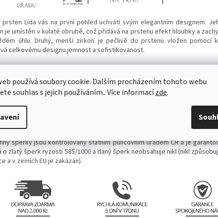
ý prsten Lída vás na první pohled uchvátí svým elegantním designem. Jeh
on je umístěn v kulaté obrubě, což přidává na prstenu efekt hloubky a zach
ždém úhlu. Druhý, menší zirkon je pečlivě do prstenu vložen pomocí 
vá celkovému designu jemnost a sofistikovanost.
en Lída je skvělým doplňkem pro každodenní nošení, ale je také ideální
ubní prsten. Svou vášnivou a romantickou osobnost můžete vyjádřit tímt
web používá soubory cookie. Dalším procházením tohoto webu
tem, který je stejně vyjímečný jako láska, kterou sdílíte.
jete souhlas s jejich používáním.. Více informací
zde
.
tenem Lída získáte nejen krásný šperk, ale také investici. Zlato je materi
uje svou hodnotu v průběhu času, takže tento prsten je cenným dop
avení
Souh
kovnice, který můžete jednoho dne předat i další generaci.
hny šperky jsou kontrolovány státním puncovním úřadem ČR a je garanto
 o zlatý šperk ryzosti 585/1000 a daný šperk neobsahuje nikl (nikl způsobu
ce a v zemích EU je zakázán).