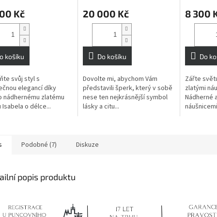
000 Kč
20 000 Kč
8 300 
o košíku
Do košíku
Do ko
te svůj styl s
Dovolte mi, abychom Vám
Zářte světu
čnou elegancí díky
představili šperk, který v sobě
zlatými náu
o nádhernému zlatému
nese ten nejkrásnější symbol
Nádherné a
 Isabela o délce...
lásky a citu...
náušnicemi.
s
Podobné (7)
Diskuze
ailní popis produktu