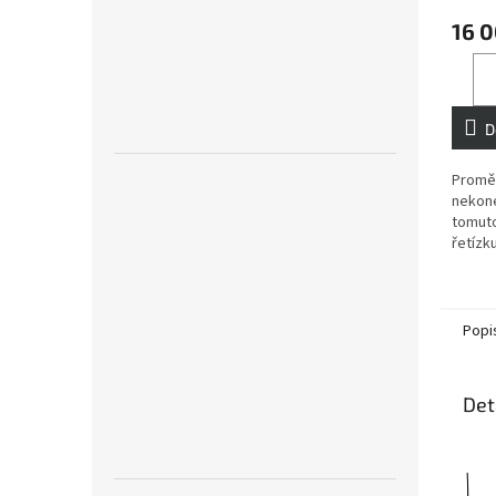
16 
D
Proměň
nekone
tomut
řetízku
Popi
Det