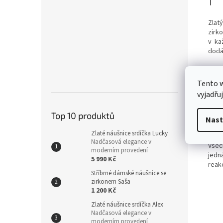
Zlat
zirk
v ka
dodá
Prst
zásn
Tento 
kleno
vyjadřu
S prs
Top 10 produktů
udrž
Nast
šper
Zlaté náušnice srdíčka Lucky
Nadčasová elegance v
Všec
moderním provedení
jedná
5 990 Kč
reak
Stříbrné dámské náušnice se
zirkonem Saša
1 200 Kč
Zlaté náušnice srdíčka Alex
Nadčasová elegance v
moderním provedení