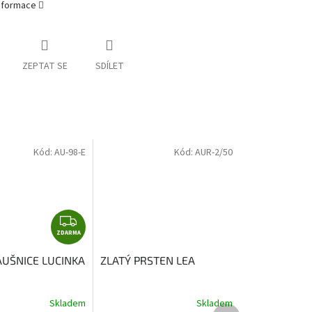
informace
ZEPTAT SE
SDÍLET
Kód:
AU-98-E
Kód:
AUR-2/50
Z
ZDARMA
D
A
ÁUŠNICE LUCINKA
ZLATÝ PRSTEN LEA
R
M
A
Skladem
Skladem
Další