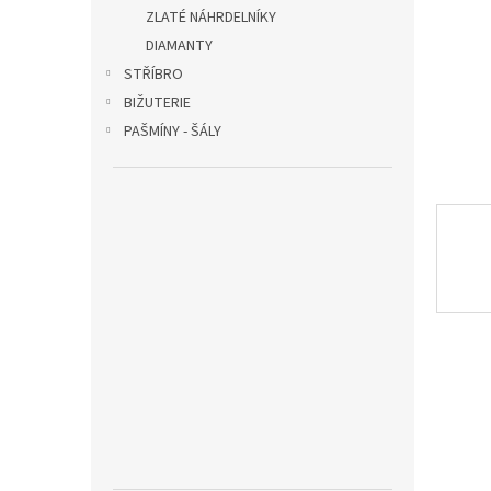
n
ZLATÉ NÁHRDELNÍKY
e
DIAMANTY
l
STŘÍBRO
BIŽUTERIE
PAŠMÍNY - ŠÁLY