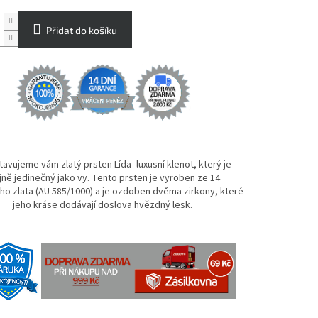
Přidat do košíku
avujeme vám zlatý prsten Lída- luxusní klenot, který je
jně jedinečný jako vy. Tento prsten je vyroben ze 14
ho zlata (AU 585/1000) a je ozdoben dvěma zirkony, které
jeho kráse dodávají doslova hvězdný lesk.