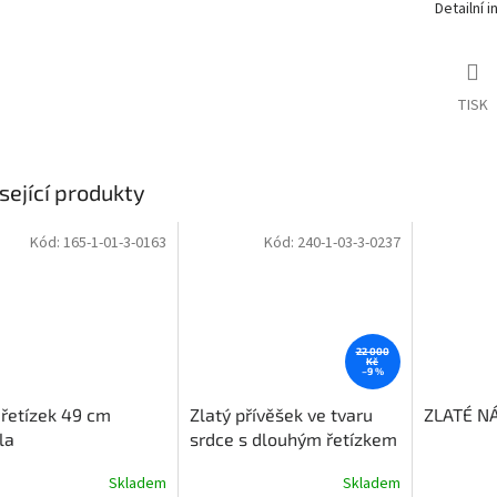
Detailní 
TISK
sející produkty
Kód:
165-1-01-3-0163
Kód:
240-1-03-3-0237
22 000
Kč
–9 %
 řetízek 49 cm
Zlatý přívěšek ve tvaru
ZLATÉ N
la
srdce s dlouhým řetízkem
60 cm
elegantní design
Skladem
Skladem