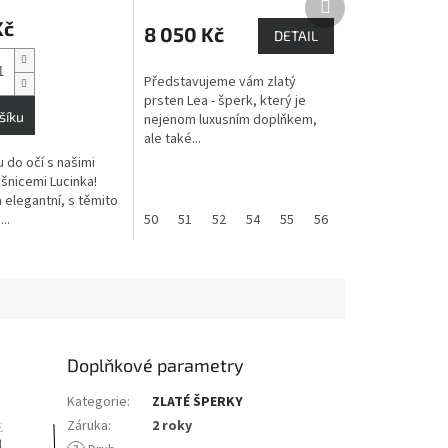
produkt
Kč
8 050 Kč
DETAIL
Představujeme vám zlatý
prsten Lea - šperk, který je
šíku
nejenom luxusním doplňkem,
ale také...
 do očí s našimi
šnicemi Lucinka!
 elegantní, s těmito
..
50
51
52
54
55
56
57
58
59
Doplňkové parametry
Kategorie
:
ZLATÉ ŠPERKY
Záruka
:
2 roky