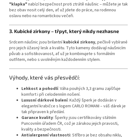
"klapka"
nabízí bezpečnost proti ztrátě náušnic – můžete je tak
bez obav nosit celý den, ať už jdete do práce, na rodinnou
oslavu nebo na romantickou večeři.
3. Kubické zirkony – třpyt, který nikdy nezhasne
Srdcem náušnic jsou brilantní
kubické zirkony
, pečlivě vybírané
pro jejich úžasný lesk a kvalitu. Tyto kameny dodávají náušnicím
půvab a sofistikovanost, ať už je kombinujete s formálním
outfitem, nebo s uvolněným každodenním stylem.
Výhody, které vás přesvědčí:
Lehkost a pohodlí
: Váha pouhých 3,3 gramu zajišťuje
komfort i při celodenním nošení.
Luxusní dárkové balení
: Každý šperk je dodáván v
elegantní krabičce s logem CARLO ROMANI – váš dárek je
tak připraven k předání.
Garance kvality
: Šperky jsou certifikovány státním
Puncovním úřadem ČR, což je zárukou jejich pravosti,
kvality a bezpečnosti.
Antialergenní vlastnosti
: Stříbro je bez obsahu niklu,