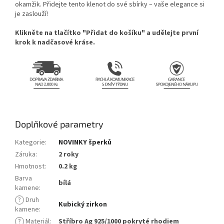
okamžik. Přidejte tento klenot do své sbírky – vaše elegance si
je zaslouží!
Klikněte na tlačítko "Přidat do košíku" a udělejte první
krok k nadčasové kráse.
Doplňkové parametry
Kategorie
:
NOVINKY šperků
Záruka
:
2 roky
Hmotnost
:
0.2 kg
Barva
bílá
kamene
:
?
Druh
Kubický zirkon
kamene
:
?
Materiál
:
Stříbro Ag 925/1000 pokryté rhodiem