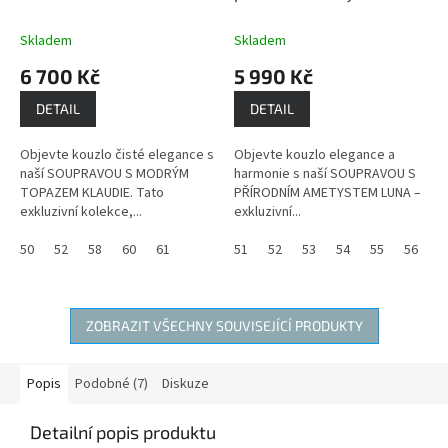
(pozlacená) - NÁUŠNICE,
náušnice, přívěs s
PŘÍVĚSEK S ŘETÍZKEM,
řetízkem, prsten
Ametyst
Skladem
Skladem
PRSTEN
Topaz dodává
- mocný kámen s
6 700 Kč
5 990 Kč
vnitřní sílu a
ochrannou silou
sebeuvědomění
DETAIL
DETAIL
Objevte kouzlo čisté elegance s
Objevte kouzlo elegance a
naší SOUPRAVOU S MODRÝM
harmonie s naší SOUPRAVOU S
TOPAZEM KLAUDIE. Tato
PŘÍRODNÍM AMETYSTEM LUNA –
exkluzivní kolekce,...
exkluzivní...
50
52
58
60
61
51
52
53
54
55
56
5
ZOBRAZIT VŠECHNY SOUVISEJÍCÍ PRODUKTY
Popis
Podobné (7)
Diskuze
Detailní popis produktu