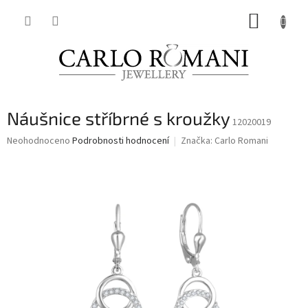
Přejít
NÁKUP
na
obsah
KOŠÍK
Náušnice stříbrné s kroužky
12020019
Průměrné
Neohodnoceno
Podrobnosti hodnocení
Značka:
Carlo Romani
hodnocení
produktu
je
0,0
z
5
hvězdiček.