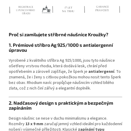
Proč si zamilujete stříbrné náušnice Kroužky?
1. Prémiové stříbro Ag 925/1000 s antialergenní
úpravou
Vyrobené z kvalitního stříbra Ag 925/1000, jsou tyto náušnice
ošetřeny vrstvou rhodia, která dodává lesk, chrání před
opotřebením a zároveň zajišťuje, že šperk je
antialergenní
. To
znamená, že i ženy s citlivou pokožkou mohou nosit tento šperk
bez obav. Rhodium navíc propůjčuje náušnicím vzhled bílého
zlata, což z nich činí zářivý a elegantní doplněk.
2. Nadčasový design s praktickým a bezpečným
zapínáním
Design náušnic se nese v duchu minimalismu a elegance.
Rozměry
13 x 9 mm
zaručují jemný vzhled ideální pro každodenní
nošení i výjimečné příležitosti. Klasické
zapínání typu