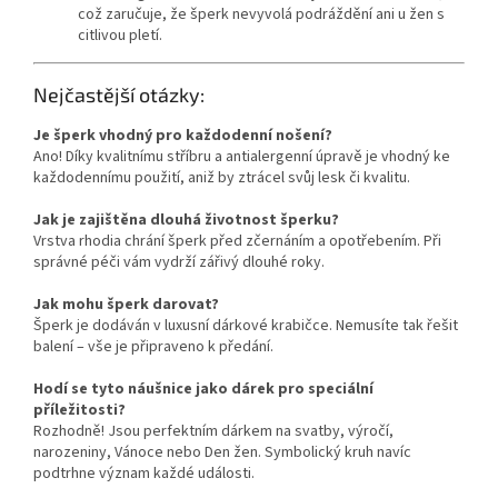
což zaručuje, že šperk nevyvolá podráždění ani u žen s
citlivou pletí.
Nejčastější otázky:
Je šperk vhodný pro každodenní nošení?
Ano! Díky kvalitnímu stříbru a antialergenní úpravě je vhodný ke
každodennímu použití, aniž by ztrácel svůj lesk či kvalitu.
Jak je zajištěna dlouhá životnost šperku?
Vrstva rhodia chrání šperk před zčernáním a opotřebením. Při
správné péči vám vydrží zářivý dlouhé roky.
Jak mohu šperk darovat?
Šperk je dodáván v luxusní dárkové krabičce. Nemusíte tak řešit
balení – vše je připraveno k předání.
Hodí se tyto náušnice jako dárek pro speciální
příležitosti?
Rozhodně! Jsou perfektním dárkem na svatby, výročí,
narozeniny, Vánoce nebo Den žen. Symbolický kruh navíc
podtrhne význam každé události.