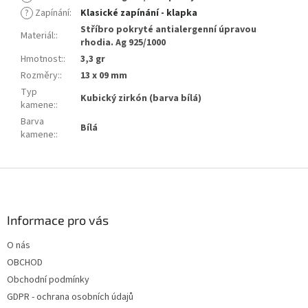
?
Zapínání
:
Klasické zapínání - klapka
Stříbro pokryté antialergenní úpravou
Materiál:
:
rhodia. Ag 925/1000
Hmotnost:
:
3,3 gr
Rozměry:
:
13 x 09 mm
Typ
Kubický zirkón (barva bílá)
kamene:
:
Barva
Bílá
kamene:
:
Z
á
p
a
Informace pro vás
t
O nás
í
OBCHOD
Obchodní podmínky
GDPR - ochrana osobních údajů