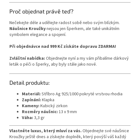
Proč objednat právě teď?
Nečekejte déle a udělejte radost sobě nebo svým blízkým.
Náušnice Kroužky
nejsou jen šperkem, ale také unikátním
symbolem elegance a spojení.
Při objednávce nad 999 Kč získáte dopravu ZDARMA!
Zvláštní nabídka:
Objednejte nyní a my vám přibalíme dárkový
leták o péči o šperky, aby byly stále jako nové.
Detail produktu:
Materiál:
Stříbro Ag 925/1000 pokryté vrstvou rhodia
Zapínání:
Klapka
Kameny:
Kubický zirkon
Rozměry náušnic:
13 x 9 mm
Váha:
3,3 gr
Vlastněte luxus, který mluví za vás.
Objednejte své náušnice
Kroužky ještě dnes a získejte doplněk, který povýší váš každý