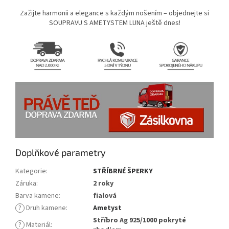
Zažijte harmonii a elegance s každým nošením – objednejte si
SOUPRAVU S AMETYSTEM LUNA ještě dnes!
Doplňkové parametry
Kategorie
:
STŘÍBRNÉ ŠPERKY
Záruka
:
2 roky
Barva kamene
:
fialová
?
Druh kamene
:
Ametyst
Stříbro Ag 925/1000 pokryté
?
Materiál
: