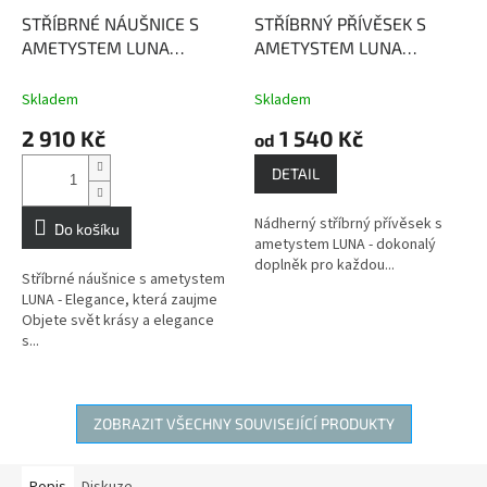
STŘÍBRNÉ NÁUŠNICE S
STŘÍBRNÝ PŘÍVĚSEK S
AMETYSTEM LUNA
AMETYSTEM LUNA
Ametyst - mocný kámen s
Ametyst - mocný kámen s
ochrannou silou
ochrannou silou
Skladem
Skladem
2 910 Kč
1 540 Kč
od
DETAIL
Nádherný stříbrný přívěsek s
Do košíku
ametystem LUNA - dokonalý
doplněk pro každou...
Stříbrné náušnice s ametystem
LUNA - Elegance, která zaujme
Objete svět krásy a elegance
s...
ZOBRAZIT VŠECHNY SOUVISEJÍCÍ PRODUKTY
Popis
Diskuze