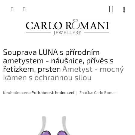
Přejít
NÁKUP
na
obsah
KOŠÍK
Souprava LUNA s přírodním
ametystem - náušnice, přívěs s
řetízkem, prsten
Ametyst - mocný
kámen s ochrannou silou
Průměrné
Neohodnoceno
Podrobnosti hodnocení
Značka:
Carlo Romani
hodnocení
produktu
je
0,0
z
5
hvězdiček.