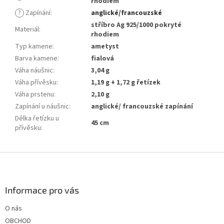
rhodiem
?
Zapínání
:
anglické/francouzské
stříbro Ag 925/1000 pokryté
Materiál
:
rhodiem
Typ kamene
:
ametyst
Barva kamene
:
fialová
Váha náušnic
:
3,04 g
Váha přívěsku
:
1,19 g + 1,72 g řetízek
Váha prstenu
:
2,10 g
Zapínání u náušnic
:
anglické/ francouzské zapínání
Délka řetízku u
45 cm
přívěsku
:
Z
á
p
a
Informace pro vás
t
O nás
í
OBCHOD