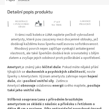
Detailní popis produktu
V rámci naší kolekce LUNA najdete pečlivě vybroušené
ametysty, které jsou zasazeny mezi dva jemné oblouky, jež
dodávají každému kusu šperku nadčasovou sofistikovanost.
Rhodiový povrch nejen zajišťuje vynikající antialergenní
vlastnosti, ale také šperkům dodává lesk srovnatelný s bílým
zlatem a zvyšuje jejich odolnost proti poškrábání a opotřebení.
Ametyst
je známý jako
léčitel duše
. Pokud máte nějaké přání
týkajících se
duchovních a psychických záležitostí
, noste
šperky s Ametystem. Význam ametystu zahrnuje nejen
hojení
duše
, ale i
posílení vnitřní síly
. Zatímco
Ametyst
obnovuje
oslabenou
energii
svého majitele,
posiluje
také jeho vnitřní sílu.
Stříbrná souprava Luna s přírodním brazilským
ametystem se skládá z náušnic a přívěsku s řetízkem o
délce 45 cm a prstene . Díky antioxidační povrchové úpravě