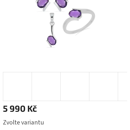
5 990 Kč
Měrná
Zvolte variantu
cena: