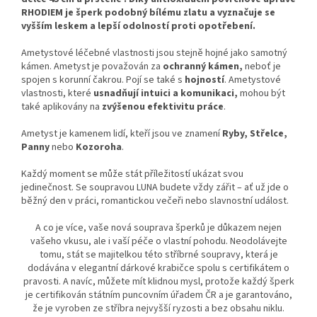
RHODIEM je šperk podobný bílému zlatu a vyznačuje se
vyšším leskem a lepší odolností proti opotřebení.
Ametystové léčebné vlastnosti jsou stejně hojné jako samotný
kámen. Ametyst je považován za
ochranný kámen,
neboť je
spojen s korunní čakrou. Pojí se také s
hojností
. Ametystové
vlastnosti, které
usnadňují intuici a komunikaci,
mohou být
také aplikovány na
zvýšenou efektivitu práce
.
Ametyst je kamenem lidí, kteří jsou ve znamení
Ryby, Střelce,
Panny
nebo
Kozoroha
.
Každý moment se může stát příležitostí ukázat svou
jedinečnost. Se soupravou LUNA budete vždy zářit – ať už jde o
běžný den v práci, romantickou večeři nebo slavnostní událost.
A co je více, vaše nová souprava šperků je důkazem nejen
vašeho vkusu, ale i vaší péče o vlastní pohodu. Neodolávejte
tomu, stát se majitelkou této stříbrné soupravy, která je
dodávána v elegantní dárkové krabičce spolu s certifikátem o
pravosti. A navíc, můžete mít klidnou mysl, protože každý šperk
je certifikován státním puncovním úřadem ČR a je garantováno,
že je vyroben ze stříbra nejvyšší ryzosti a bez obsahu niklu.