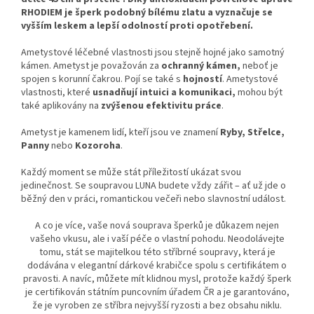
RHODIEM je šperk podobný bílému zlatu a vyznačuje se
vyšším leskem a lepší odolností proti opotřebení.
Ametystové léčebné vlastnosti jsou stejně hojné jako samotný
kámen. Ametyst je považován za
ochranný kámen,
neboť je
spojen s korunní čakrou. Pojí se také s
hojností
. Ametystové
vlastnosti, které
usnadňují intuici a komunikaci,
mohou být
také aplikovány na
zvýšenou efektivitu práce
.
Ametyst je kamenem lidí, kteří jsou ve znamení
Ryby, Střelce,
Panny
nebo
Kozoroha
.
Každý moment se může stát příležitostí ukázat svou
jedinečnost. Se soupravou LUNA budete vždy zářit – ať už jde o
běžný den v práci, romantickou večeři nebo slavnostní událost.
A co je více, vaše nová souprava šperků je důkazem nejen
vašeho vkusu, ale i vaší péče o vlastní pohodu. Neodolávejte
tomu, stát se majitelkou této stříbrné soupravy, která je
dodávána v elegantní dárkové krabičce spolu s certifikátem o
pravosti. A navíc, můžete mít klidnou mysl, protože každý šperk
je certifikován státním puncovním úřadem ČR a je garantováno,
že je vyroben ze stříbra nejvyšší ryzosti a bez obsahu niklu.