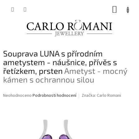
Přejít
NÁKUP
na
obsah
KOŠÍK
Souprava LUNA s přírodním
ametystem - náušnice, přívěs s
řetízkem, prsten
Ametyst - mocný
kámen s ochrannou silou
Průměrné
Neohodnoceno
Podrobnosti hodnocení
Značka:
Carlo Romani
hodnocení
produktu
je
0,0
z
5
hvězdiček.