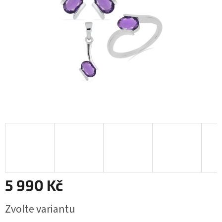
5 990 Kč
Měrná
Zvolte variantu
cena: