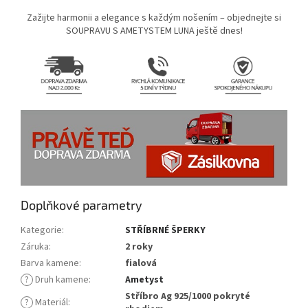
Zažijte harmonii a elegance s každým nošením – objednejte si
SOUPRAVU S AMETYSTEM LUNA ještě dnes!
Doplňkové parametry
Kategorie
:
STŘÍBRNÉ ŠPERKY
Záruka
:
2 roky
Barva kamene
:
fialová
?
Druh kamene
:
Ametyst
Stříbro Ag 925/1000 pokryté
?
Materiál
: