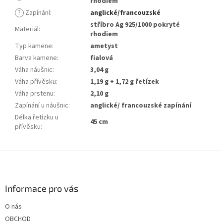
rhodiem
?
Zapínání
:
anglické/francouzské
stříbro Ag 925/1000 pokryté
Materiál
:
rhodiem
Typ kamene
:
ametyst
Barva kamene
:
fialová
Váha náušnic
:
3,04 g
Váha přívěsku
:
1,19 g + 1,72 g řetízek
Váha prstenu
:
2,10 g
Zapínání u náušnic
:
anglické/ francouzské zapínání
Délka řetízku u
45 cm
přívěsku
:
Z
á
p
a
Informace pro vás
t
O nás
í
OBCHOD