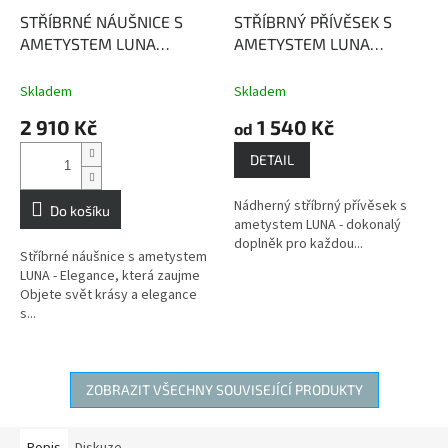
STŘÍBRNÉ NÁUŠNICE S
STŘÍBRNÝ PŘÍVĚSEK S
AMETYSTEM LUNA
AMETYSTEM LUNA
Ametyst - mocný kámen s
Ametyst - mocný kámen s
ochrannou silou
ochrannou silou
Skladem
Skladem
2 910 Kč
1 540 Kč
od
DETAIL
Nádherný stříbrný přívěsek s
Do košíku
ametystem LUNA - dokonalý
doplněk pro každou...
Stříbrné náušnice s ametystem
LUNA - Elegance, která zaujme
Objete svět krásy a elegance
s...
ZOBRAZIT VŠECHNY SOUVISEJÍCÍ PRODUKTY
Popis
Diskuze