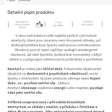
Detailní popis produktu
V rámci naší kolekce LUNA najdete pečlivě vybroušené
ametysty, které jsou zasazeny mezi dva jemné oblouky, jež
dodávají každému kusu šperku nadčasovou sofistikovanost.
Rhodiový povrch nejen zajišťuje vynikající antialergenní
vlastnosti, ale také šperkům dodává lesk srovnatelný s bílým
zlatem a zvyšuje jejich odolnost proti poškrábání a opotřebení.
Ametyst
je známý jako
léčitel duše
. Pokud máte nějaké přání
týkajících se
duchovních a psychických záležitostí
, noste
šperky s Ametystem. Význam ametystu zahrnuje nejen
hojení
duše
, ale i
posílení vnitřní síly
. Zatímco
Ametyst
obnovuje
oslabenou
energii
svého majitele,
posiluje
také jeho vnitřní sílu.
Stříbrná souprava Luna s přírodním brazilským
ametystem se skládá z náušnic a přívěsku s řetízkem o
délce 45 cm a prstene . Díky antioxidační povrchové úpravě