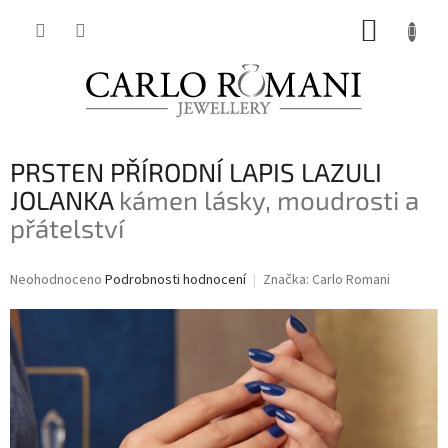
Přejít
NÁKUP
na
obsah
KOŠÍK
PRSTEN PŘÍRODNÍ LAPIS LAZULI
JOLANKA
kámen lásky, moudrosti a
přátelství
Průměrné
Neohodnoceno
Podrobnosti hodnocení
Značka:
Carlo Romani
hodnocení
produktu
je
0,0
z
5
hvězdiček.