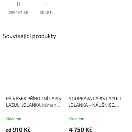
ZEPTAT SE
SDÍLET
Související produkty
PŘÍVĚSEK PŘÍRODNÍ LAPIS
SOUPRAVA LAPIS LAZULI
LAZULI JOLANKA
kámen
JOLANKA - NÁUŠNICE,
lásky, moudrosti a
PŘÍVĚSEK S ŘETÍZKEM,
přátelství
PRSTEN
kámen lásky,
Skladem
Skladem
moudrosti a přátelství
910 Kč
4 750 Kč
od