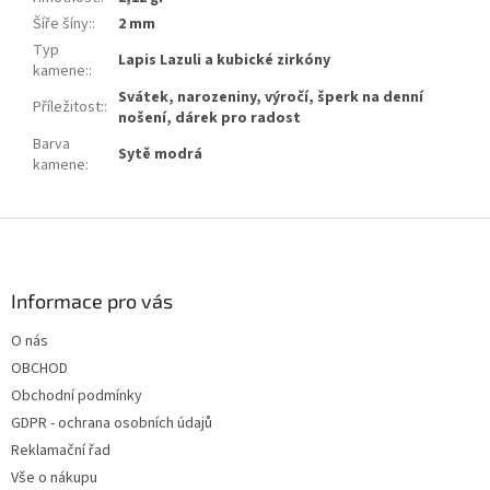
Šíře šíny:
:
2 mm
Typ
Lapis Lazuli a kubické zirkóny
kamene:
:
Svátek, narozeniny, výročí, šperk na denní
Příležitost:
:
nošení, dárek pro radost
Barva
Sytě modrá
kamene
:
Z
á
p
a
Informace pro vás
t
O nás
í
OBCHOD
Obchodní podmínky
GDPR - ochrana osobních údajů
Reklamační řad
Vše o nákupu