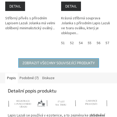
DETAIL
DETAIL
Stříbrný přívěs s přírodním
Krásná stříbrná souprava
Lapisem Lazuli Jolanka má velmi
Jolanka s přírodním Lapis Lazuli
oblíbený minimalistický oválný...
ve tvaru oválku, který je
obklopen...
51
52
54
55
56
57
5
ZOBRAZIT VŠECHNY SOUVISEJÍCÍ PRODUKTY
Popis
Podobné (7)
Diskuze
Detailní popis produktu
Lapis Lazuli se používá v ezoterice, a to zejména ke
zklidnění