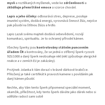
mysli
a roztěkaných myšlenek, vede ke
zdrženlivosti
a
zklidňuje přemrštěné emoce
a vzorce chování.
Lapis a jeho účinky:
odbourává stres, deprese, posiluje
imunitní systém, dodává energii, v
yrovnává činnost žláz, nejvíce
pak působí na štítnou žlázu a hrdlo.
Lapis Lazuli svému majiteli dodává sebevědomí, rozvíjí
komunikaci, spiritualitu. Je to ochranný přírodní kámen.
Všechny šperky jsou
kontrolovány státním puncovním
úřadem ČR
a kontrovány, že se jedná o stříbrný šperk ryzosti
925/1000 a daný šperk neobsahuje nikl (nikl způsobuje alergické
reakce a v zemích EU je zakázány).
Prstýnek Jolanka k Vám dorazí v krásné dárkové krabičce.
Přiložený je také certifikát k pravosti kamene s povídáním jak
daný kámen působí.
Nechte, aby Vám tento šperk připomenul speciální moment,
okamžik, příležitost, kdy tento šperk dáváte jako dárek nebo si
uděláte radost sami sobě