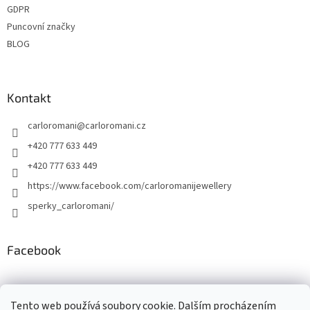
GDPR
Puncovní značky
BLOG
Kontakt
carloromani
@
carloromani.cz
+420 777 633 449
+420 777 633 449
https://www.facebook.com/carloromanijewellery
sperky_carloromani/
Facebook
Instagram
Tento web používá soubory cookie. Dalším procházením