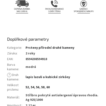
Doplňkové parametry
Kategorie
:
Prsteny přírodní drahé kameny
Záruka
:
2 roky
EAN
:
8594208594918
Barva
modrá
kamene
:
?
Druh
lapis lazuli a kubické zirkóny
kamene
:
Velikost
52
,
54
,
56
,
58
,
60
prstenu
:
Stříbro pokryté antialergenní úpravou rhodia.
Materiál:
:
Ag 925/1000
Hmotnost:
:
2,12 gr